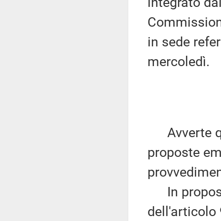
integrato da
Commissione
in sede refe
mercoledì.
Avverte qui
proposte e
provvedimen
In proposit
dell'articolo