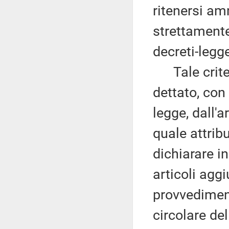
ritenersi am
strettamente
decreti-legg
Tale criteri
dettato, con 
legge, dall'
quale attribu
dichiarare i
articoli aggi
provvediment
circolare de