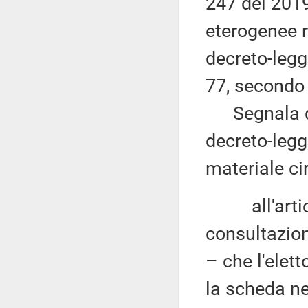
247 del 2019
eterogenee ri
decreto-legg
77, secondo
Segnala qui
decreto-legg
materiale cir
all'articol
consultazion
– che l'elet
la scheda ne