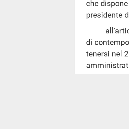
che dispone 
presidente d
all'articol
di contempo
tenersi nel 
amministrati
adempimenti
elettorali di
prevede che l
applicazione
amministrati