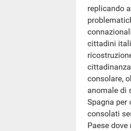
replicando a
problematich
connazionali
cittadini ita
ricostruzion
cittadinanza
consolare, o
anomale di s
Spagna per c
consolati se
Paese dove 