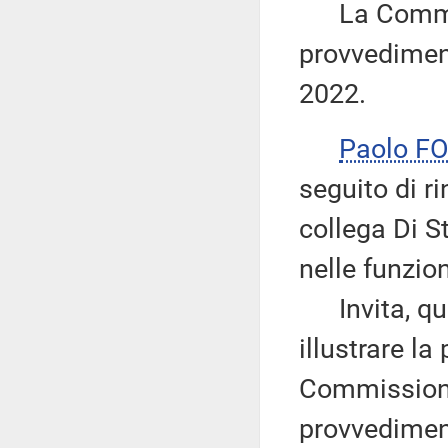
La Commiss
provvediment
2022.
Paolo F
seguito di r
collega Di S
nelle funzion
Invita, quin
illustrare la
Commissione
provvediment