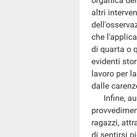
organica del
altri interve
dell'osserva
che l'applic
di quarta o 
evidenti sto
lavoro per l
dalle carenz
Infine, aus
provvediment
ragazzi, attr
di sentirsi 