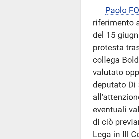
Paolo F
riferimento 
del 15 giugn
protesta tra
collega Bold
valutato opp
deputato Di 
all'attenzio
eventuali va
di ciò previ
Lega in III 