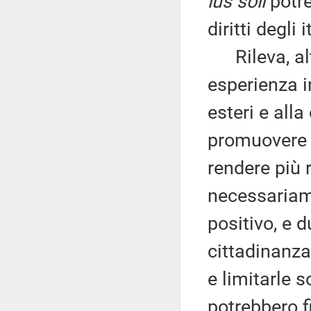
ius soli
potre
diritti degli
Rileva, altr
esperienza in
esteri e all
promuovere o
rendere più 
necessariam
positivo, e 
cittadinanza.
e limitarle s
potrebbero f