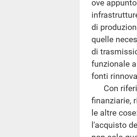
ove appunto 
infrastruttu
di produzione
quelle necess
di trasmissi
funzionale a
fonti rinnovab
Con riferime
finanziarie,
le altre cos
l'acquisto d