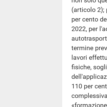
non solo que
(articolo 2)
per cento de
2022, per l'
autotrasporto
termine previ
lavori effett
fisiche, sog
dell'applica
110 per cent
complessivam
«formazione 