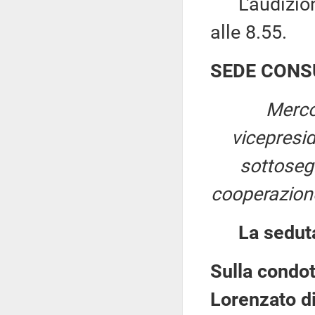
L'audizione
alle 8.55.
SEDE CONS
Merco
vicepresi
sottosegr
cooperazione
La sedut
Sulla condot
Lorenzato di