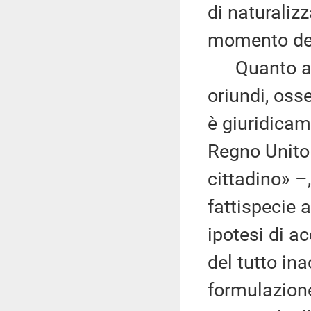
di naturaliz
momento del
Quanto all'a
oriundi, oss
è giuridicam
Regno Unito
cittadino» –
fattispecie a
ipotesi di a
del tutto in
formulazione