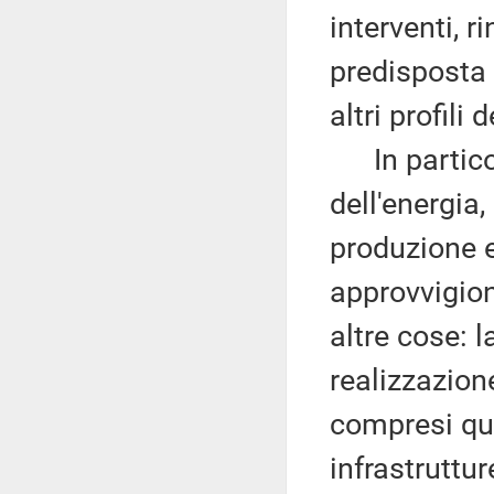
interventi, 
predisposta 
altri profili
In particola
dell'energia,
produzione e
approvvigion
altre cose: l
realizzazion
compresi que
infrastruttur