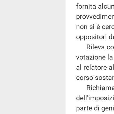
fornita alcun
provvediment
non si è cer
oppositori 
Rileva come
votazione l
al relatore a
corso sostan
Richiama qu
dell'imposiz
parte di gen