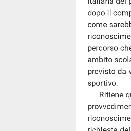
italiana dei 
dopo il com
come sarebb
riconoscimen
percorso che
ambito scola
previsto da 
sportivo.
Ritiene qui
provvediment
riconoscimen
richiesta dei