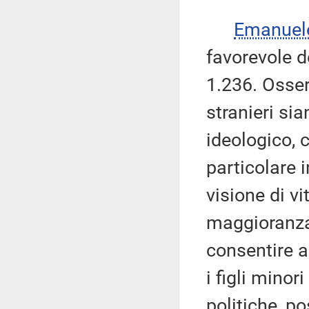
Emanuel
favorevole 
1.236. Osser
stranieri sia
ideologico, 
particolare 
visione di v
maggioranza d
consentire ai
i figli mino
politiche, p