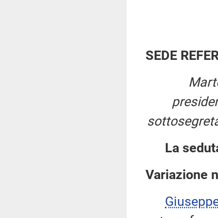
SEDE REFE
Mart
preside
sottosegreta
La sedut
Variazione 
Giusepp