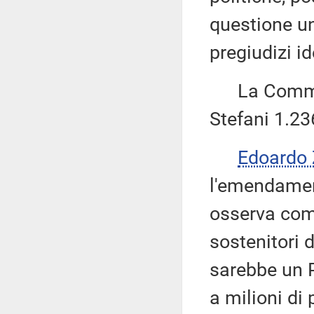
questione un
pregiudizi id
La Commiss
Stefani 1.23
Edoardo
l'emendament
osserva com
sostenitori 
sarebbe un P
a milioni di