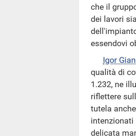
che il grupp
dei lavori s
dell'impiant
essendovi ob
Igor Gian
qualità di c
1.232, ne ill
riflettere su
tutela anche
intenzionati 
delicata man