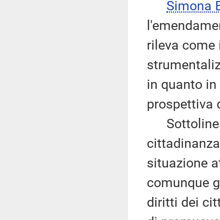
Simona 
l'emendament
rileva come
strumentalizz
in quanto in
prospettiva d
Sottolinea
cittadinanza
situazione a
comunque già
diritti dei c