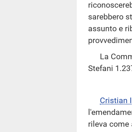
riconoscerebb
sarebbero st
assunto e ri
provvedimen
La Commiss
Stefani 1.23
Cristian
l'emendament
rileva come 