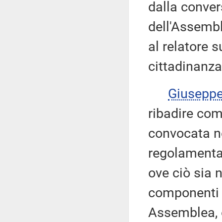
dalla conver
dell'Assembl
al relatore 
cittadinanza
Giusepp
ribadire co
convocata ne
regolamentar
ove ciò sia n
componenti l
Assemblea, ov