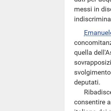
messi in di
indiscriminat
Emanuel
concomitanz
quella dell
sovrapposiz
svolgimento
deputati.
Ribadisce d
consentire ai