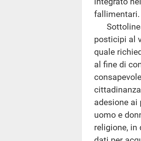
integrato ne
fallimentari.
Sottolinea
posticipi al 
quale richie
al fine di co
consapevole
cittadinanza
adesione ai p
uomo e donna
religione, i
dati per acqu