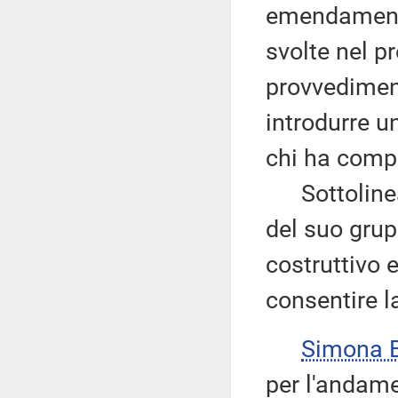
emendamento
svolte nel p
provvedimen
introdurre 
chi ha compi
Sottolinea 
del suo grup
costruttivo 
consentire la
Simona 
per l'andame