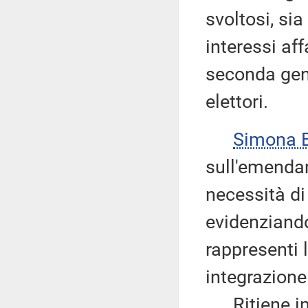
svoltosi, si
interessi aff
seconda gene
elettori.
Simona 
sull'emendam
necessità di 
evidenziand
rappresenti l
integrazione 
Ritiene inf