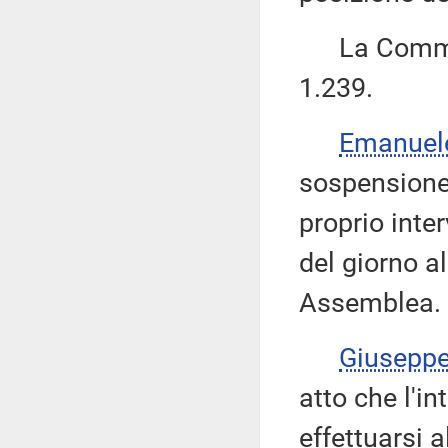
La Commiss
1.239.
Emanuel
sospensione 
proprio inter
del giorno a
Assemblea.
Giusepp
atto che l'i
effettuarsi 