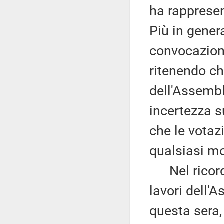
ha rappresen
Più in gener
convocazion
ritenendo c
dell'Assemb
incertezza s
che le votaz
qualsiasi m
Nel ricorda
lavori dell'A
questa sera, 