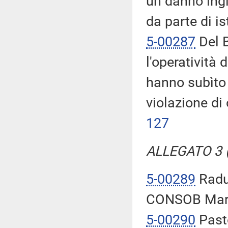
un danno ingi
da parte di ist
5-00287
Del B
l'operatività 
hanno subìto
violazione di o
127
ALLEGATO 3 (T
5-00289
Raduz
CONSOB Mari
5-00290
Pasto