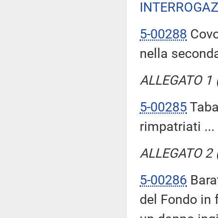
INTERROGAZ
5-00288
Covol
nella seconda
ALLEGATO 1 (T
5-00285
Tabac
rimpatriati ...
ALLEGATO 2 (T
5-00286
Barat
del Fondo in 