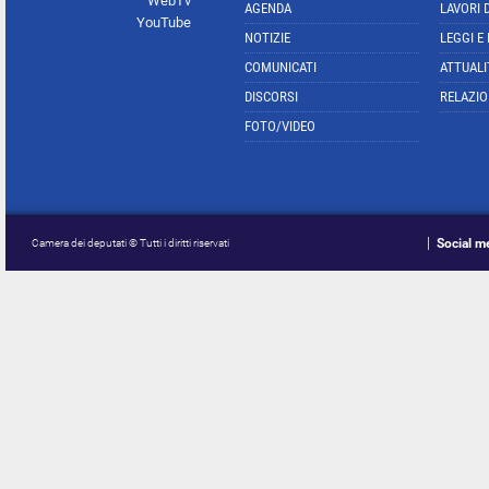
WebTv
AGENDA
LAVORI 
YouTube
NOTIZIE
LEGGI E
COMUNICATI
ATTUALI
DISCORSI
RELAZIO
FOTO/VIDEO
Social m
Camera dei deputati © Tutti i diritti riservati