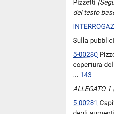
Pizzetti
(Segu
del testo bas
INTERROGAZ
Sulla pubblici
5-00280
Pizze
copertura del
...
143
ALLEGATO 1 (T
5-00281
Capit
degli aumenti 