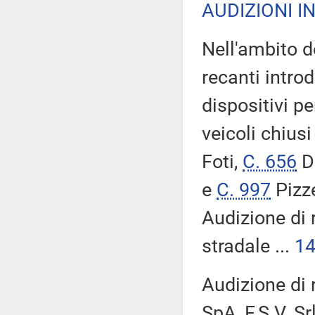
AUDIZIONI I
Nell'ambito d
recanti introd
dispositivi p
veicoli chiusi
Foti,
C. 656
D
e
C. 997
Pizze
Audizione di 
stradale ...
1
Audizione di 
SpA, F.S.V. Srl