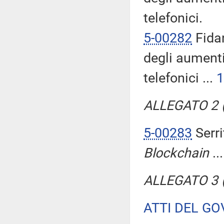
telefonici.
5-00282
Fidan
degli aumenti 
telefonici ...
1
ALLEGATO 2 (T
5-00283
Serri
Blockchain
..
ALLEGATO 3 (T
ATTI DEL GO