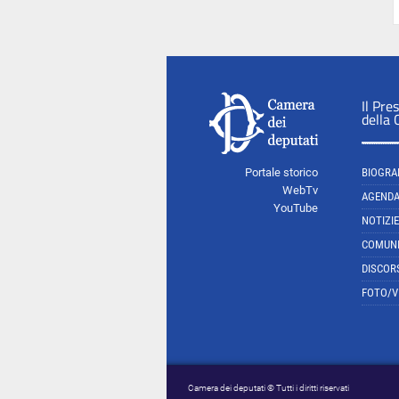
Il Pre
della
Portale storico
BIOGRA
WebTv
AGEND
YouTube
NOTIZIE
COMUNI
DISCOR
FOTO/V
Camera dei deputati © Tutti i diritti riservati