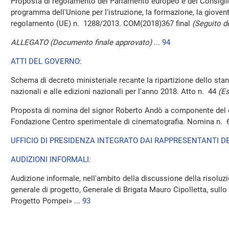
Proposta di regolamento del Parlamento europeo e del Consiglio
programma dell'Unione per l'istruzione, la formazione, la giovent
regolamento (UE) n. 1288/2013. COM(2018)367 final
(Seguito d
ALLEGATO (Documento finale approvato)
...
94
ATTI DEL GOVERNO:
Schema di decreto ministeriale recante la ripartizione dello sta
nazionali e alle edizioni nazionali per l'anno 2018. Atto n. 44
(Es
Proposta di nomina del signor Roberto Andò a componente del c
Fondazione Centro sperimentale di cinematografia. Nomina n. 
UFFICIO DI PRESIDENZA INTEGRATO DAI RAPPRESENTANTI DE
AUDIZIONI INFORMALI:
Audizione informale, nell'ambito della discussione della risolu
generale di progetto, Generale di Brigata Mauro Cipolletta, sullo
Progetto Pompei» ...
93