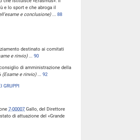
 che istituisce «Erasmus»: il
ù e lo sport e che abroga il
ell'esame e conclusione)
...
88
nziamento destinato ai comitati
ame e rinvio)
...
90
onsiglio di amministrazione della
6
(Esame e rinvio)
...
92
I GRUPPI
zione
7-00007
Gallo, del Direttore
 stato di attuazione del «Grande