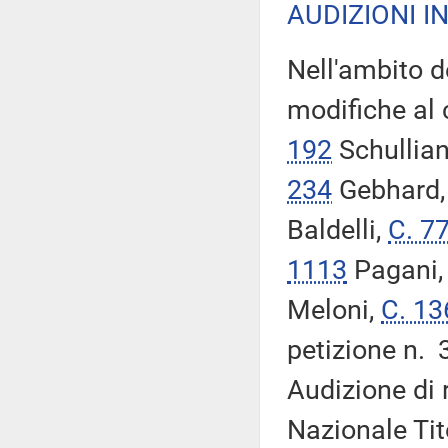
AUDIZIONI I
Nell'ambito d
modifiche al 
192
Schullia
234
Gebhard
Baldelli,
C. 7
1113
Pagani
Meloni,
C. 13
petizione n. 
Audizione di 
Nazionale Tit