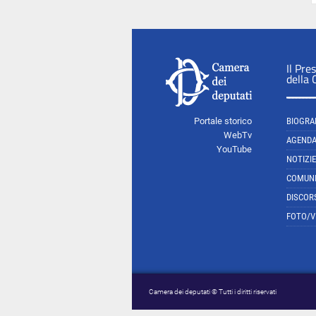
Il Pre
della
Portale storico
BIOGRA
WebTv
AGEND
YouTube
NOTIZIE
COMUNI
DISCOR
FOTO/V
Camera dei deputati © Tutti i diritti riservati