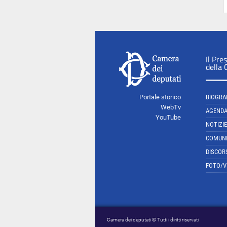
Il Pre
della
Portale storico
BIOGRA
WebTv
AGEND
YouTube
NOTIZIE
COMUNI
DISCOR
FOTO/V
Camera dei deputati © Tutti i diritti riservati