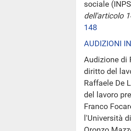
sociale (INP
dell'articolo
148
AUDIZIONI I
Audizione di 
diritto del la
Raffaele De L
del lavoro pre
Franco Focare
l'Università d
Oronzo Mazzot