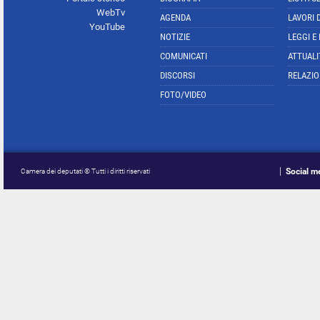
WebTv
AGENDA
LAVORI 
YouTube
NOTIZIE
LEGGI E
COMUNICATI
ATTUALI
DISCORSI
RELAZIO
FOTO/VIDEO
Social m
Camera dei deputati © Tutti i diritti riservati