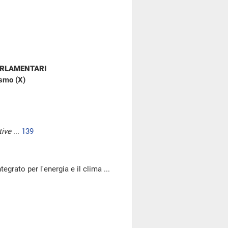
ARLAMENTARI
ismo (X)
ive
...
139
egrato per l'energia e il clima ...