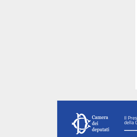
Il Pre
della