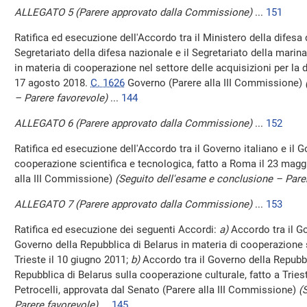
ALLEGATO 5 (Parere approvato dalla Commissione)
...
151
Ratifica ed esecuzione dell'Accordo tra il Ministero della difesa d
Segretariato della difesa nazionale e il Segretariato della marina
in materia di cooperazione nel settore delle acquisizioni per la d
17 agosto 2018.
C. 1626
Governo (Parere alla III Commissione)
– Parere favorevole)
...
144
ALLEGATO 6 (Parere approvato dalla Commissione)
...
152
Ratifica ed esecuzione dell'Accordo tra il Governo italiano e il 
cooperazione scientifica e tecnologica, fatto a Roma il 23 mag
alla III Commissione)
(Seguito dell'esame e conclusione – Pare
ALLEGATO 7 (Parere approvato dalla Commissione)
...
153
Ratifica ed esecuzione dei seguenti Accordi:
a)
Accordo tra il Go
Governo della Repubblica di Belarus in materia di cooperazione s
Trieste il 10 giugno 2011;
b)
Accordo tra il Governo della Repubbli
Repubblica di Belarus sulla cooperazione culturale, fatto a Tries
Petrocelli, approvata dal Senato (Parere alla III Commissione)
(
Parere favorevole)
...
145