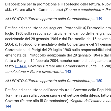
Disposizioni per la promozione e il sostegno della lettura. Nuo
abb. (Parere alla VII Commissione)
(Esame e conclusione – Par
ALLEGATO 3 (Parere approvato dalla Commissione)
...
149
Ratifica ed esecuzione dei seguenti Protocolli:
a)
Protocollo eme
luglio 1960 sulla responsabilità civile nel campo dell'energia n
addizionale del 28 gennaio 1964 e dal Protocollo del 16 novembre
2004;
b)
Protocollo emendativo della Convenzione del 31 genna
Convenzione di Parigi del 29 luglio 1960 sulla responsabilità civ
emendata dal Protocollo addizionale del 28 gennaio 1964 e dal 
fatto a Parigi il 12 febbraio 2004, nonché norme di adeguament
testo
C. 1476
Governo (Parere alle Commissioni riunite III e VIII
conclusione – Parere favorevole)
...
143
ALLEGATO 4 (Parere approvato dalla Commissione)
...
150
Ratifica ed esecuzione dell'Accordo tra il Governo della Repubbli
Turkmenistan sulla cooperazione nel settore della difesa, fatto
Governo (Parere alla III Commissione)
(Seguito dell'esame e co
144