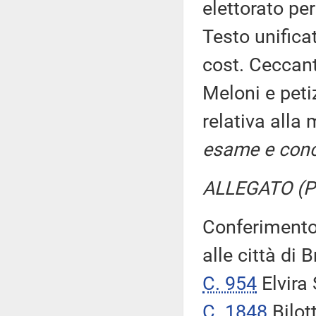
elettorato pe
Testo unific
cost. Ceccant
Meloni e peti
relativa alla 
esame e conc
ALLEGATO (P
Conferimento d
alle città di 
C. 954
Elvira
C. 1848
Bilot