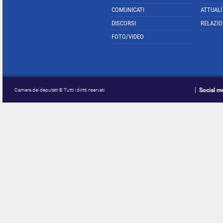
COMUNICATI
ATTUALI
DISCORSI
RELAZIO
FOTO/VIDEO
Social m
Camera dei deputati © Tutti i diritti riservati