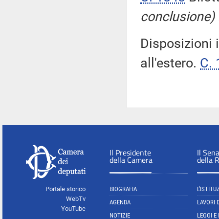
conclusione)
Disposizioni 
all'estero.
C.
Il Presidente
Il Sen
della Camera
della 
Portale storico
BIOGRAFIA
L'ISTITU
WebTv
AGENDA
LAVORI 
YouTube
NOTIZIE
LEGGI E