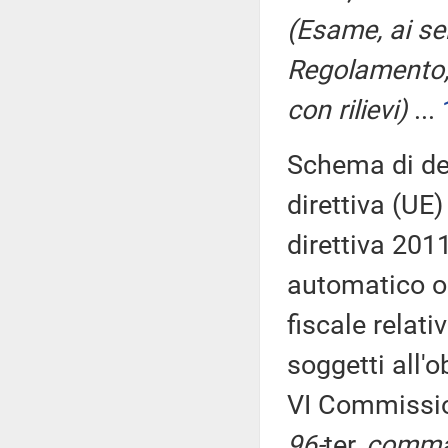
(Esame, ai sen
Regolamento,
con rilievi)
...
Schema di dec
direttiva (UE
direttiva 20
automatico ob
fiscale relat
soggetti all'o
VI Commissi
96-
ter,
comma 