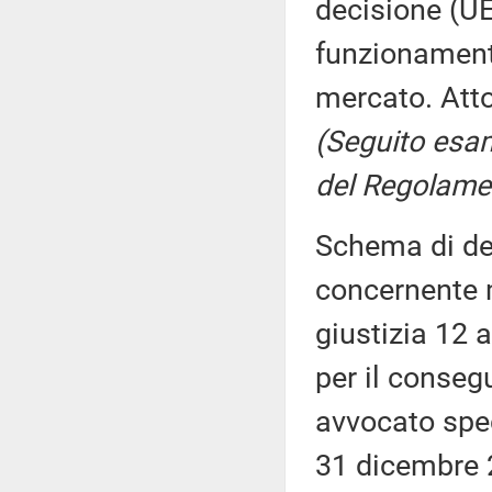
decisione (UE)
funzionamento
mercato. Atto
(Seguito esame
del Regolamen
Schema di de
concernente m
giustizia 12 
per il conseg
avvocato speci
31 dicembre 20