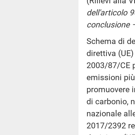
(Rilievi alla
dell'articolo 9
conclusione –
Schema di dec
direttiva (UE
2003/87/CE p
emissioni più 
promuovere i
di carbonio,
nazionale all
2017/2392 rela