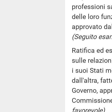
professioni sa
delle loro fu
approvato dal
(Seguito esam
Ratifica ed e
sulle relazio
i suoi Stati 
dall'altra, fa
Governo, appr
Commission
favorevole)
..