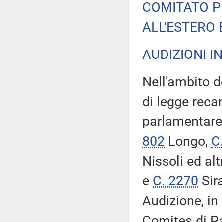
COMITATO P
ALL'ESTERO 
AUDIZIONI I
Nell'ambito d
di legge reca
parlamentare p
802
Longo,
C
Nissoli ed alt
e
C. 2270
Sir
Audizione, in
Comites di Par