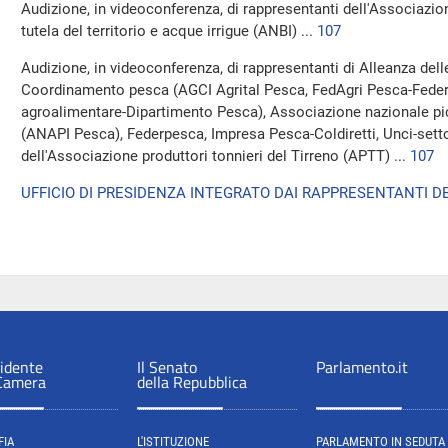
Audizione, in videoconferenza, di rappresentanti dell'Associazio
tutela del territorio e acque irrigue (ANBI) ...
107
Audizione, in videoconferenza, di rappresentanti di Alleanza dell
Coordinamento pesca (AGCI Agrital Pesca, FedAgri Pesca-Fed
agroalimentare-Dipartimento Pesca), Associazione nazionale pic
(ANAPI Pesca), Federpesca, Impresa Pesca-Coldiretti, Unci-sett
dell'Associazione produttori tonnieri del Tirreno (APTT) ...
107
UFFICIO DI PRESIDENZA INTEGRATO DAI RAPPRESENTANTI DE
sidente
Il Senato
Parlamento.it
 Camera
della Repubblica
FIA
L'ISTITUZIONE
PARLAMENTO IN SEDUTA