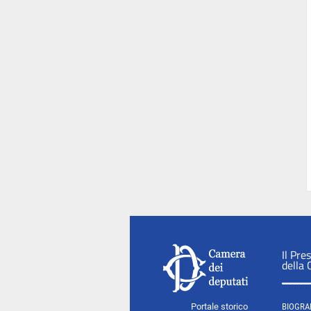
Il Pre
della
Portale storico
BIOGRA