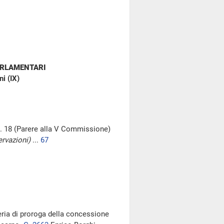
ARLAMENTARI
i (IX)
 n. 18 (Parere alla V Commissione)
rvazioni)
...
67
teria di proroga della concessione