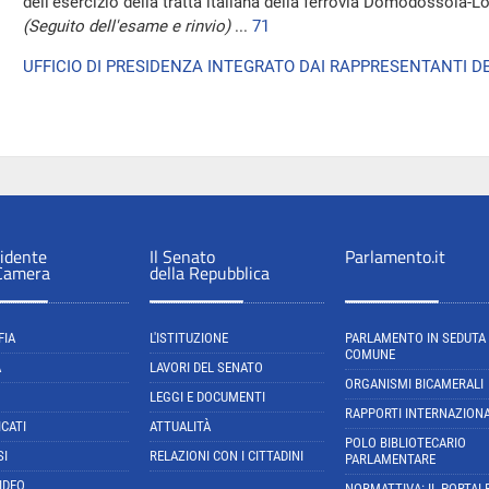
dell'esercizio della tratta italiana della ferrovia Domodossola-
(Seguito dell'esame e rinvio)
...
71
UFFICIO DI PRESIDENZA INTEGRATO DAI RAPPRESENTANTI DE
sidente
Il Senato
Parlamento.it
 Camera
della Repubblica
FIA
L'ISTITUZIONE
PARLAMENTO IN SEDUTA
COMUNE
A
LAVORI DEL SENATO
ORGANISMI BICAMERALI
LEGGI E DOCUMENTI
RAPPORTI INTERNAZIONA
CATI
ATTUALITÀ
POLO BIBLIOTECARIO
SI
RELAZIONI CON I CITTADINI
PARLAMENTARE
IDEO
NORMATTIVA: IL PORTAL