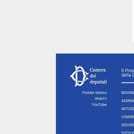
Il Pre
della
Portale storico
BIOGRA
WebTv
AGEND
YouTube
NOTIZIE
COMUNI
DISCOR
FOTO/V