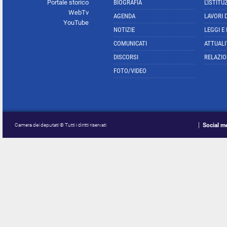
Portale storico
BIOGRAFIA
L'ISTITU
WebTv
AGENDA
LAVORI 
YouTube
NOTIZIE
LEGGI E
COMUNICATI
ATTUALI
DISCORSI
RELAZIO
FOTO/VIDEO
Social m
Camera dei deputati © Tutti i diritti riservati