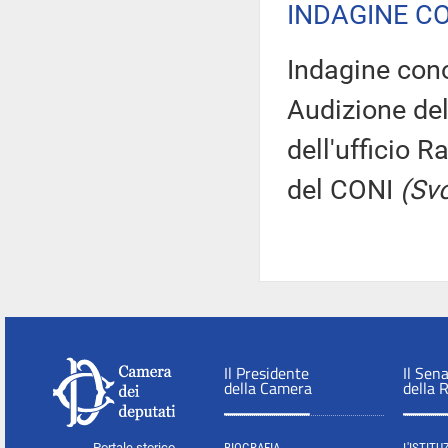
INDAGINE C
Indagine conos
Audizione de
dell'ufficio R
del CONI
(Sv
Il Presidente
Il Sen
della Camera
della 
Portale storico
BIOGRAFIA
L'ISTITU