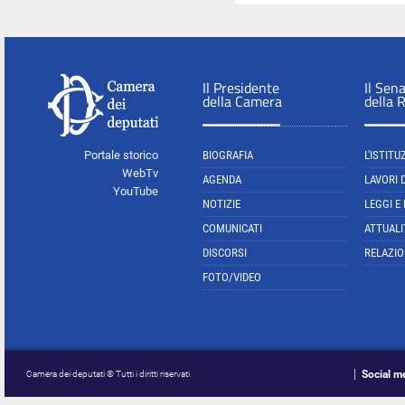
Il Presidente
Il Sen
della Camera
della 
Portale storico
BIOGRAFIA
L'ISTITU
WebTv
AGENDA
LAVORI 
YouTube
NOTIZIE
LEGGI E
COMUNICATI
ATTUALI
DISCORSI
RELAZIO
FOTO/VIDEO
Social m
Camera dei deputati © Tutti i diritti riservati