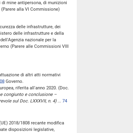
i di mine antipersona, di munizioni
. (Parere alla VI Commissione)
urezza delle infrastrutture, dei
istero delle infrastrutture e della
 dell'Agenzia nazionale per la
rno (Parere alle Commissioni VIII
ttuazione di altri atti normativi
208
Governo.
uropea, riferita all'anno 2020. (Doc.
me congiunto e conclusione –
evole sul Doc. LXXXVII, n. 4)
...
74
a (UE) 2018/1808 recante modifica
ate disposizioni legislative,