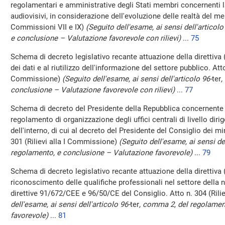
regolamentari e amministrative degli Stati membri concernenti la
audiovisivi, in considerazione dell'evoluzione delle realtà del mer
Commissioni VII e IX)
(Seguito dell'esame, ai sensi dell'articolo
e conclusione – Valutazione favorevole con rilievi)
...
75
Schema di decreto legislativo recante attuazione della direttiva 
dei dati e al riutilizzo dell'informazione del settore pubblico. Atto 
Commissione)
(Seguito dell'esame, ai sensi dell'articolo 96-
ter
,
conclusione – Valutazione favorevole con rilievi)
...
77
Schema di decreto del Presidente della Repubblica concernente
regolamento di organizzazione degli uffici centrali di livello dir
dell'interno, di cui al decreto del Presidente del Consiglio dei mi
301 (Rilievi alla I Commissione)
(Seguito dell'esame, ai sensi del
regolamento, e conclusione – Valutazione favorevole)
...
79
Schema di decreto legislativo recante attuazione della direttiva 
riconoscimento delle qualifiche professionali nel settore della 
direttive 91/672/CEE e 96/50/CE del Consiglio. Atto n. 304 (Ril
dell'esame, ai sensi dell'articolo 96-
ter
, comma 2, del regolamen
favorevole)
...
81