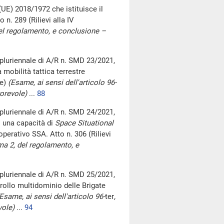
(UE) 2018/1972 che istituisce il
n. 289 (Rilievi alla IV
el regolamento, e conclusione –
pluriennale di A/R n. SMD 23/2021,
a mobilità tattica terrestre
ne)
(Esame, ai sensi dell'articolo 96-
orevole)
...
88
pluriennale di A/R n. SMD 24/2021,
 una capacità di
Space Situational
operativo SSA. Atto n. 306 (Rilievi
a 2, del regolamento, e
pluriennale di A/R n. SMD 25/2021,
rollo multidominio delle Brigate
Esame, ai sensi dell'articolo 96-
ter
,
vole)
...
94