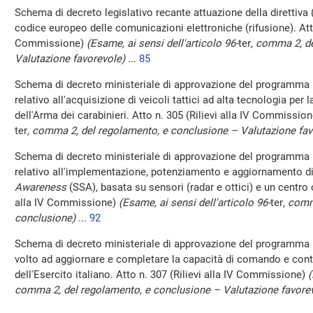
Schema di decreto legislativo recante attuazione della direttiva 
codice europeo delle comunicazioni elettroniche (rifusione). Atto 
Commissione)
(Esame, ai sensi dell'articolo 96-
ter
, comma 2, d
Valutazione favorevole)
...
85
Schema di decreto ministeriale di approvazione del programma 
relativo all'acquisizione di veicoli tattici ad alta tecnologia per l
dell'Arma dei carabinieri. Atto n. 305 (Rilievi alla IV Commissio
ter
, comma 2, del regolamento, e conclusione – Valutazione fav
Schema di decreto ministeriale di approvazione del programma 
relativo all'implementazione, potenziamento e aggiornamento di
Awareness
(SSA), basata su sensori (radar e ottici) e un centro 
alla IV Commissione)
(Esame, ai sensi dell'articolo 96-
ter
, comm
conclusione)
...
92
Schema di decreto ministeriale di approvazione del programma 
volto ad aggiornare e completare la capacità di comando e cont
dell'Esercito italiano. Atto n. 307 (Rilievi alla IV Commissione)
(
comma 2, del regolamento, e conclusione – Valutazione favore