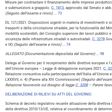
Misure per contrastare il finanziamento delle imprese produttric
e submunizioni a grappolo.
C. 1813
, approvato dal Senato e abb
(Seguito dell'esame e rinvio)
...
73
DL 121/2021: Disposizioni urgenti in materia di investimenti e sic
trasporti e della circolazione stradale, per la funzionalità del Min
mobilità sostenibili, del Consiglio superiore dei lavori pubblici e
sicurezza delle infrastrutture stradali e autostradali.
C. 3278
Gove
e IX)
(Seguito dell'esame e rinvio)
...
74
ALLEGATO (Documentazione depositata dal Governo)
...
98
Delega al Governo per il recepimento delle direttive europee e l'a
dell'Unione europea – Legge di delegazione europea 2021.
C. 3
Relazione consuntiva sulla partecipazione dell'Italia all'Unione e
LXXXVII, n. 4) (Parere alla XIV Commissione)
(Seguito dell'esa
Relazione favorevole sul disegno di legge
C. 3208
– Parere favor
DELIBERAZIONE DI RILIEVI SU ATTI DEL GOVERNO:
Schema di decreto legislativo recante attuazione della direttiv
della direttiva 2010/13/UE, relativa al coordinamento di determin