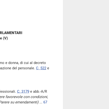
ARLAMENTARI
e (V)
omo e donna, di cui al decreto
ituazione del personale.
C. 522
e
fessionali.
C. 3179
e abb.-A/R
re favorevole con condizioni,
 – Parere su emendamenti)
...
67