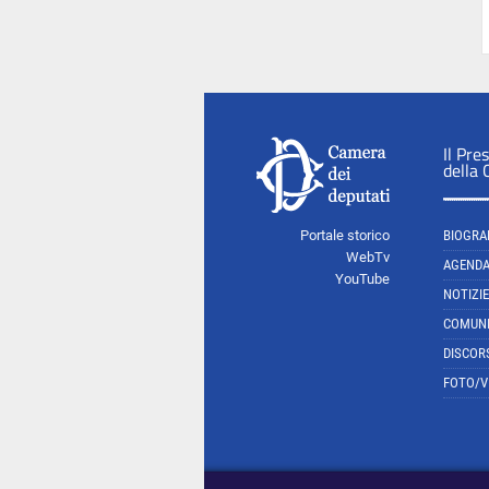
Il Pre
della
Portale storico
BIOGRA
WebTv
AGEND
YouTube
NOTIZIE
COMUNI
DISCOR
FOTO/V