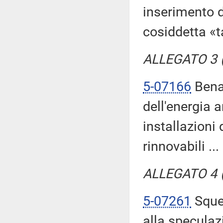
inserimento d
cosiddetta «
ALLEGATO 3 (
5-07166
Benam
dell'energia 
installazioni 
rinnovabili ...
ALLEGATO 4 (T
5-07261
Squer
alla speculaz