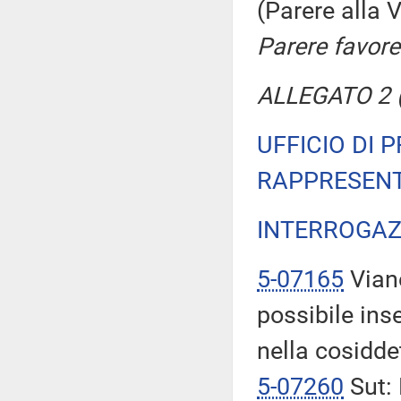
(Parere alla
Parere favore
ALLEGATO 2 (
UFFICIO DI 
RAPPRESENT
INTERROGAZ
5-07165
Viane
possibile ins
nella cosidd
5-07260
Sut: 