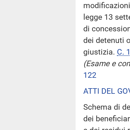
modificazioni,
legge 13 sett
di concession
dei detenuti 
giustizia.
C. 
(Esame e con
122
ATTI DEL GO
Schema di dec
dei beneficia