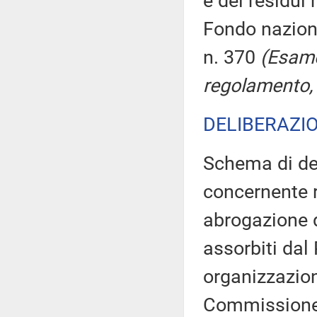
e dei residui 
Fondo naziona
n. 370
(Esame
regolamento, 
DELIBERAZIO
Schema di de
concernente 
abrogazione d
assorbiti dal 
organizzazione
Commission