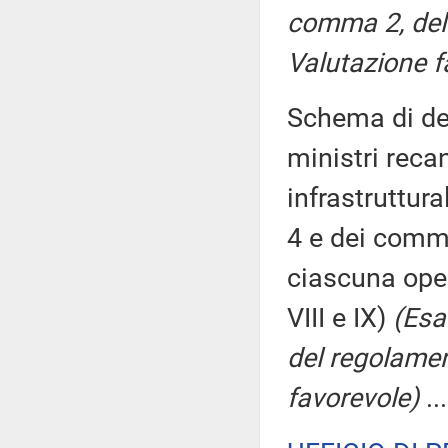
comma 2, del
Valutazione f
Schema di dec
ministri recan
infrastruttura
4 e dei commi
ciascuna oper
VIII e IX)
(Esa
del regolamen
favorevole)
..