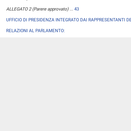
ALLEGATO 2 (Parere approvato)
...
43
UFFICIO DI PRESIDENZA INTEGRATO DAI RAPPRESENTANTI DE
RELAZIONI AL PARLAMENTO:
Relazione sullo stato di attuazione del Piano nazionale di ripresa
all'anno 2021. Doc. CCLXIII, n. 1
(Seguito esame, ai sensi dell'ar
rinvio)
...
21
SEDE CONSULTIVA:
Documento di economia e finanza 2022. Doc. LVII, n. 5, Annesso 
Commissione)
(Esame e rinvio)
...
22
ALLEGATO 3 (Proposta di parere del relatore)
...
44
SEDE REFERENTE:
Modifiche alla legge 5 febbraio 1992, n. 91, recante nuove norme
C. 105
Boldrini,
C. 194
Fitzgerald Nissoli,
C. 221
La Marca,
C. 22
Orfini,
C. 2269
Siragusa,
C. 2981
Sangregorio e
C. 3511
Ungaro
(