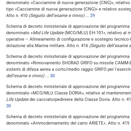
denominato «Cacciamine di nuova generazione (CNG)», relativo al
tipo «Cacciamine di nuova generazione (CNG)» e relativo sosteg
Atto n. 410
(Seguito dell'esame e rinvio)
...
29
Schema di decreto ministeriale di approvazione del programma 
denominato «
Mid Life Update
(MCO/MLU) EH-101», relativo al m
operative – Allineamento di configurazione e sostegno tecnico-lo
dotazione alla Marina militare. Atto n. 416
(Seguito dell'esame e
Schema di decreto ministeriale di approvazione del programma 
denominato «Rinnovamento SHORAD GRIFO su missile CAMM-ER», 
sistemi di difesa aerea a corto/medio raggio GRIFO per l'esercit
dell'esame e rinvio)
...
30
Schema di decreto ministeriale di approvazione del programma 
denominato «MCO/MLU Classe DORIA», relativo al mantenimento
Life Update
dei cacciatorpediniere della Classe Doria. Atto n. 4
30
Schema di decreto ministeriale di approvazione del programma 
denominato «Ammodernamento del carro ARIETE». Atto n. 419