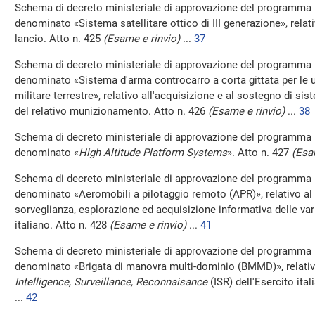
Schema di decreto ministeriale di approvazione del programma 
denominato «Sistema satellitare ottico di III generazione», relati
lancio. Atto n. 425
(Esame e rinvio)
...
37
Schema di decreto ministeriale di approvazione del programma 
denominato «Sistema d'arma controcarro a corta gittata per le u
militare terrestre», relativo all'acquisizione e al sostegno di sis
del relativo munizionamento. Atto n. 426
(Esame e rinvio)
...
38
Schema di decreto ministeriale di approvazione del programma 
denominato «
High Altitude Platform Systems
». Atto n. 427
(Esa
Schema di decreto ministeriale di approvazione del programma 
denominato «Aeromobili a pilotaggio remoto (APR)», relativo al
sorveglianza, esplorazione ed acquisizione informativa delle va
italiano. Atto n. 428
(Esame e rinvio)
...
41
Schema di decreto ministeriale di approvazione del programma 
denominato «Brigata di manovra multi-dominio (BMMD)», relativ
Intelligence, Surveillance, Reconnaisance
(ISR) dell'Esercito ita
...
42