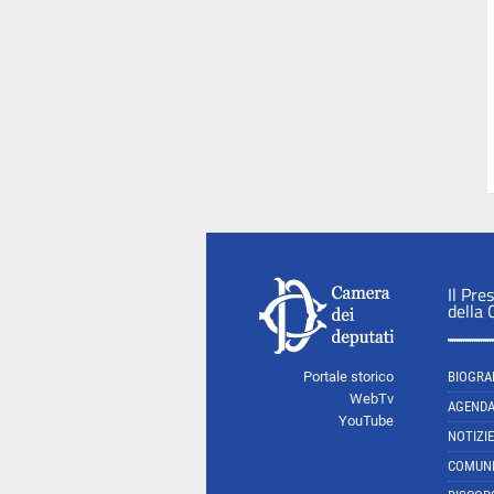
Il Pre
della
Portale storico
BIOGRA
WebTv
AGEND
YouTube
NOTIZIE
COMUNI