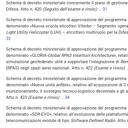
Schema di decreto ministeriale concernente il piano di gestione 
Difesa. Atto n. 420
(Seguito dell'esame e rinvio)
...
31
Schema di decreto ministeriale di approvazione del programma 
denominato «Nuova scuola elicotteri Viterbo – Segmento operat
Light Utility Helicopter
(LUH) – elicottero multiruolo per la Dife
32
Schema di decreto ministeriale di approvazione del programma 
denominato «GLORIA-
Global RPAS Insertion Architecture
», rela
simulazione geofederato utile a supportare l'integrazione di
Rem
(RPAS) negli spazi aerei nazionali. Atto n. 422
(Esame e rinvio)
.
Schema di decreto ministeriale di approvazione del programma 
denominato «Nuove unità anfibie», relativo all'acquisizione di 3 nu
munizionamento, il sostegno tecnico-logistico decennale e gli a
Atto n. 423
(Esame e rinvio)
...
34
Schema di decreto ministeriale di approvazione del programma 
denominato «SDR-EVO», relativo all'evoluzione delle piattaforme
telecomunicazioni evolute di tipo
Software Defined Radio
. Atto