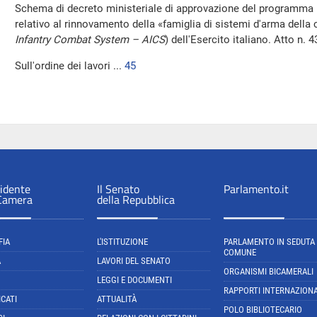
Schema di decreto ministeriale di approvazione del programma 
relativo al rinnovamento della «famiglia di sistemi d'arma dell
Infantry Combat System – AICS
) dell'Esercito italiano. Atto n. 
Sull'ordine dei lavori ...
45
sidente
Il Senato
Parlamento.it
 Camera
della Repubblica
FIA
L'ISTITUZIONE
PARLAMENTO IN SEDUTA
COMUNE
A
LAVORI DEL SENATO
ORGANISMI BICAMERALI
LEGGI E DOCUMENTI
RAPPORTI INTERNAZIONA
CATI
ATTUALITÀ
POLO BIBLIOTECARIO