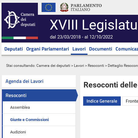
XVIII Legislatu
dal 23/03/2018 - al 12/10/2022
Deputati
Organi Parlamentari
Lavori
Documenti
Comunicaz
Stai consultando:
Camera dei deputati
>
Lavori
>
Resoconti
> Dettaglio Resocon
Agenda dei Lavori
Resoconti dell
Resoconti
Indice Generale
Fronte
Assemblea
Giunte e Commissioni
Audizioni