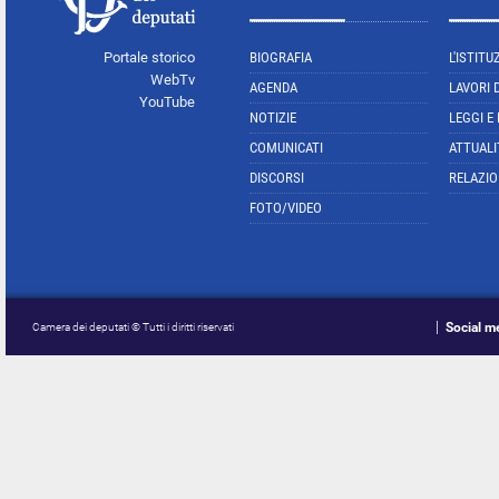
Portale storico
BIOGRAFIA
L'ISTITU
WebTv
AGENDA
LAVORI 
YouTube
NOTIZIE
LEGGI E
COMUNICATI
ATTUALI
DISCORSI
RELAZIO
FOTO/VIDEO
Social m
Camera dei deputati © Tutti i diritti riservati