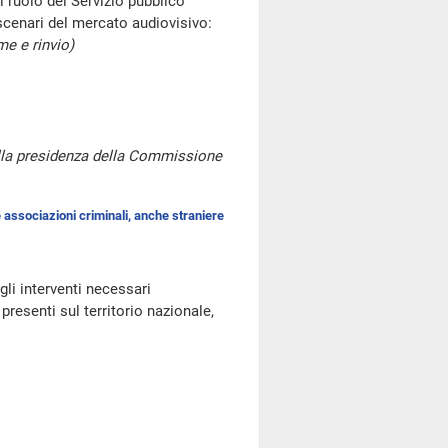
l ruolo del Servizio pubblico
scenari del mercato audiovisivo:
me e rinvio)
alla presidenza della Commissione
 associazioni criminali, anche straniere
li interventi necessari
resenti sul territorio nazionale,