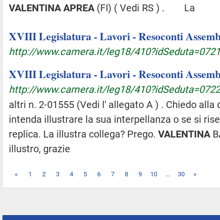
VALENTINA
APREA
(FI) ( Vedi RS ) . La
XVIII Legislatura - Lavori - Resoconti Assembl
http://www.camera.it/leg18/410?idSeduta=0721
XVIII Legislatura - Lavori - Resoconti Assembl
http://www.camera.it/leg18/410?idSeduta=0722
altri n. 2-01555 (Vedi l' allegato A ) . Chiedo all
intenda illustrare la sua interpellanza o se si rise
replica. La illustra collega? Prego.
VALENTINA
BA
illustro, grazie
«
1
2
3
4
5
6
7
8
9
10
...
30
»