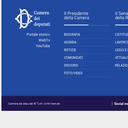
Il Presidente
Il Sen
della Camera
della 
Portale storico
BIOGRAFIA
L'ISTITU
WebTv
AGENDA
LAVORI 
YouTube
NOTIZIE
LEGGI E
COMUNICATI
ATTUALI
DISCORSI
RELAZIO
FOTO/VIDEO
Social m
Camera dei deputati © Tutti i diritti riservati