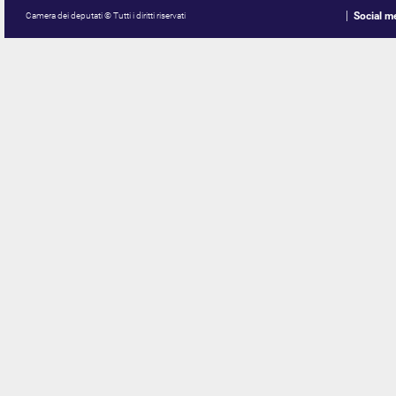
Social m
Camera dei deputati © Tutti i diritti riservati