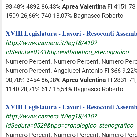
93,48% 4892 86,43%
Aprea
Valentina
FI 4151 73
1509 26,66% 740 13,07% Bagnasco Roberto
XVIII Legislatura - Lavori - Resoconti Assembl
http://www.camera.it/leg18/410?
idSeduta=0141&tipo=alfabetico_stenografico
Numero Percent. Numero Percent. Numero Perc
Numero Percent. Angelucci Antonio FI 366 9,22
90,78% 3454 86,98%
Aprea
Valentina
FI 2831 71
1140 28,71% 617 15,54% Bagnasco Roberto
XVIII Legislatura - Lavori - Resoconti Assembl
http://www.camera.it/leg18/410?
idSeduta=0529&tipo=cronologico_stenografico
Numero Percent. Numero Percent. Numero Perc