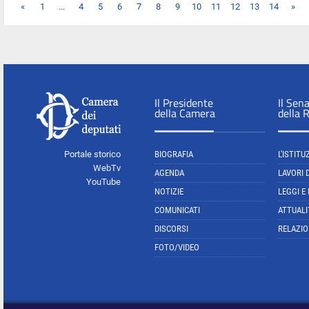
«
1
...
4
5
6
7
8
9
10
11
12
13
14
»
Il Presidente
Il Sen
della Camera
della 
Portale storico
BIOGRAFIA
L'ISTITU
WebTv
AGENDA
LAVORI 
YouTube
NOTIZIE
LEGGI E
COMUNICATI
ATTUALI
DISCORSI
RELAZIO
FOTO/VIDEO