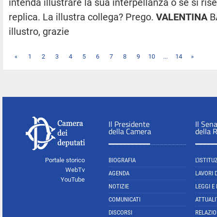
intenda illustrare la sua interpellanza o se si rise
replica. La illustra collega? Prego.
VALENTINA
BA
illustro, grazie
«
1
2
3
4
5
6
7
8
9
10
...
14
»
Il Presidente
Il Sen
della Camera
della 
Portale storico
BIOGRAFIA
L'ISTITU
WebTv
AGENDA
LAVORI 
YouTube
NOTIZIE
LEGGI E
COMUNICATI
ATTUALI
DISCORSI
RELAZIO