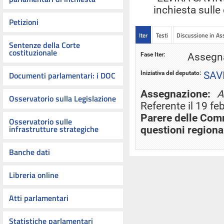
inchiesta sulle
Petizioni
Iter
Testi
Discussione in A
Sentenze della Corte
costituzionale
Fase Iter:
Assegna
Iniziativa del deputato:
SAV
Documenti parlamentari: i DOC
Assegnazione:
A
Osservatorio sulla Legislazione
Referente il 19 fe
Parere delle Comm
Osservatorio sulle
infrastrutture strategiche
questioni regiona
Banche dati
Libreria online
Atti parlamentari
Statistiche parlamentari