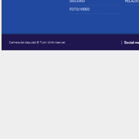
DISCORSI
RELAZIO
FOTO/VIDEO
Social m
Camera dei deputati © Tutti i diritti riservati