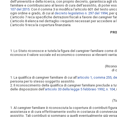
dell'università e della ricerca, con proprio decreto, garantisca agli s
familiare e contribuiscano al lavoro di cura dell'assistito, di poter es
107 del 2015
. Con il comma 3 si modifica l'articolo 601 del testo unico 
ogni ordine e grado, di cui al
decreto legislativo n. 297 del 1994
, per 
L'articolo 7 reca specifiche detrazioni fiscali a favore dei
caregiver
fam
L'articolo 8 elenca nel dettaglio i requisiti necessari per accedere ai
L'articolo 9 reca la copertura finanziaria.
PRO
1. Lo Stato riconosce e tutela la figura del
caregiver
familiare come def
riconosce il valore sociale ed economico connesso ai rilevanti vantaggi 
(Riconos
di
c
1. La qualifica di
caregiver
familiare di cui all'
articolo 1, comma 255, de
persona per lo stesso soggetto assistito.
2. Il riconoscimento della qualifica di
caregiver
familiare preclude a tutt
delle disposizioni dell'
articolo 33 della legge 5 febbraio 1992, n. 104
,
(Tu
1. Al
caregiver
familiare è riconosciuta la copertura di contributi figura
assistenza e di cura effettivamente svolto in costanza di convivenz
assistito. Tali contributi si sommano a quelli eventualmente già versat