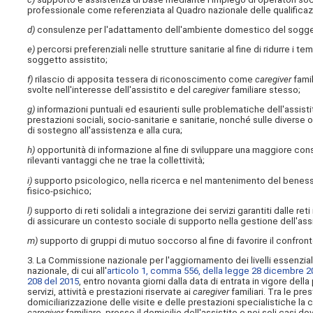
professionale come referenziata al Quadro nazionale delle qualificazio
d)
consulenze per l'adattamento dell'ambiente domestico del sogget
e)
percorsi preferenziali nelle strutture sanitarie al fine di ridurre i te
soggetto assistito;
f)
rilascio di apposita tessera di riconoscimento come
caregiver
famil
svolte nell'interesse dell'assistito e del
caregiver
familiare stesso;
g)
informazioni puntuali ed esaurienti sulle problematiche dell'assistit
prestazioni sociali, socio-sanitarie e sanitarie, nonché sulle diverse 
di sostegno all'assistenza e alla cura;
h)
opportunità di informazione al fine di sviluppare una maggiore con
rilevanti vantaggi che ne trae la collettività;
i)
supporto psicologico, nella ricerca e nel mantenimento del benesse
fisico-psichico;
l)
supporto di reti solidali a integrazione dei servizi garantiti dalle reti 
di assicurare un contesto sociale di supporto nella gestione dell'assi
m)
supporto di gruppi di mutuo soccorso al fine di favorire il confron
3. La Commissione nazionale per l'aggiornamento dei livelli essenzial
nazionale, di cui all'
articolo 1, comma 556, della legge 28 dicembre 20
208 del 2015
, entro novanta giorni dalla data di entrata in vigore del
servizi, attività e prestazioni riservate ai
caregiver
familiari. Tra le pres
domiciliarizzazione delle visite e delle prestazioni specialistiche la 
caregiver
familiare, presso il domicilio dell'assistito e nei soli casi 