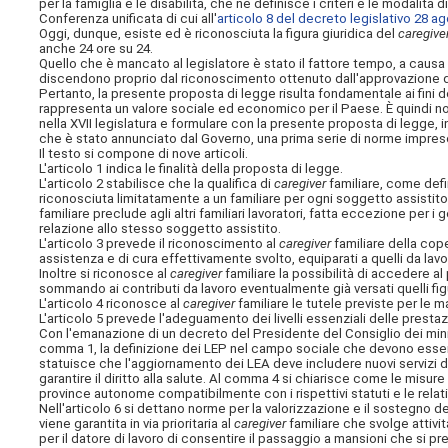
per la famiglia e le disabilità, che ne definisce i criteri e le modalità d
Conferenza unificata di cui all'
articolo 8 del decreto legislativo 28 ag
Oggi, dunque, esiste ed è riconosciuta la figura giuridica del
caregive
anche 24 ore su 24.
Quello che è mancato al legislatore è stato il fattore tempo, a causa d
discendono proprio dal riconoscimento ottenuto dall'approvazione de
Pertanto, la presente proposta di legge risulta fondamentale ai fini d
rappresenta un valore sociale ed economico per il Paese. È quindi nos
nella XVII legislatura e formulare con la presente proposta di legge, i
che è stato annunciato dal Governo, una prima serie di norme impresc
Il testo si compone di nove articoli.
L'articolo 1 indica le finalità della proposta di legge.
L'articolo 2 stabilisce che la qualifica di
caregiver
familiare, come defin
riconosciuta limitatamente a un familiare per ogni soggetto assistito.
familiare preclude agli altri familiari lavoratori, fatta eccezione per i g
relazione allo stesso soggetto assistito.
L'articolo 3 prevede il riconoscimento al
caregiver
familiare della coper
assistenza e di cura effettivamente svolto, equiparati a quelli da la
Inoltre si riconosce al
caregiver
familiare la
possibilità di accedere al
sommando ai contributi da lavoro eventualmente già versati quelli figura
L'articolo 4 riconosce al
caregiver
familiare le tutele previste per le m
L'articolo 5 prevede l'adeguamento dei livelli essenziali delle prestazi
Con l'emanazione di un decreto del Presidente del Consiglio dei minis
comma 1, la definizione dei LEP nel campo sociale che devono essere
statuisce che l'aggiornamento dei LEA deve includere nuovi servizi d
garantire il diritto alla salute. Al comma 4 si chiarisce come le misure
province autonome compatibilmente con i rispettivi statuti e le relat
Nell'articolo 6 si dettano norme per la valorizzazione e il sostegno del
viene garantita in via prioritaria al
caregiver
familiare che svolge attività
per il datore di lavoro di consentire il passaggio a mansioni che si pr