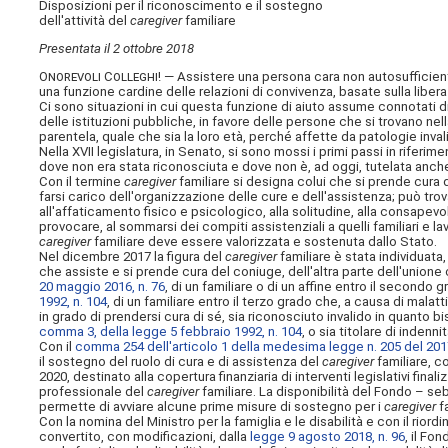
Disposizioni per il riconoscimento e il sostegno
dell'attività del
caregiver
familiare
Presentata il 2 ottobre 2018
Onorevoli Colleghi
! — Assistere una persona cara non autosufficiente
una funzione cardine delle relazioni di convivenza, basate sulla liber
Ci sono situazioni in cui questa funzione di aiuto assume connotati 
delle istituzioni pubbliche, in favore delle persone che si trovano nel
parentela, quale che sia la loro età, perché affette da patologie inva
Nella XVII legislatura, in Senato, si sono mossi i primi passi in riferim
dove non era stata riconosciuta e dove non è, ad oggi, tutelata anche 
Con il termine
caregiver
familiare si designa colui che si prende cura d
farsi carico dell'organizzazione delle cure e dell'assistenza; può trov
all'affaticamento fisico e psicologico, alla solitudine, alla consa
provocare, al sommarsi dei compiti assistenziali a quelli familiari e la
caregiver
familiare deve essere valorizzata e sostenuta dallo Stato.
Nel dicembre 2017 la figura del
caregiver
familiare è stata individuata,
che assiste e si prende cura del coniuge, dell'altra parte dell'unione
20 maggio 2016, n. 76
, di un familiare o di un affine entro il secondo gr
1992, n. 104
, di un familiare entro il terzo grado che, a causa di malat
in grado di prendersi cura di sé, sia riconosciuto invalido in quanto b
comma 3, della legge 5 febbraio 1992, n. 104
, o sia titolare di inde
Con il
comma 254 dell'articolo 1 della medesima legge n. 205 del 20
il sostegno del ruolo di cura e di assistenza del
caregiver
familiare, c
2020, destinato alla copertura finanziaria di interventi legislativi fin
professionale del
caregiver
familiare. La disponibilità del Fondo – se
permette di avviare alcune prime misure di sostegno per i
caregiver
fa
Con la nomina del Ministro per la famiglia e le disabilità e con il rio
convertito, con modificazioni, dalla
legge 9 agosto 2018, n. 96
, il Fo