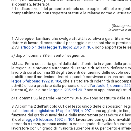
al comma 2, lettera
b)
.
4. Le disposizioni del presente articolo sono applicabili nelle regio
compatibilmente con i rispettivi statuti e le relative norme di attuazi
(Sostegno al
lavorativa e a
1. Al
caregiver
familiare che svolge attività lavorativa è garantita in via
datore di
lavoro di consentire il passaggio a mansioni che si prestino
2. All'
articolo 1 della legge 13 luglio 2015, n. 107
, sono apportate le s
a)
dopo il comma 33 è inserito il seguente:
«
33-bis
. Entro sessanta giorni dalla data di entrata in vigore della pres
le regioni e le province autonome di Trento e di Bolzano, definisce c
lavoro di cui al comma 33 degli studenti del triennio delle scuole
stabilite con il medesimo decreto, purché convivano con una persona r
legge 5 febbraio 1992, n. 104
, che sia titolare di indennità di accom
attività di cura prestate dalla persona di cui all'
articolo 1, comma 255,
lettera
a)
, della citata
legge n. 205 del 2017
non si applicano agli stu
b)
al comma 36, le parole: «ai commi 34 e 35» sono sostituite dalle se
3. Al comma 2 dell'articolo 601 del testo unico delle disposizioni legisl
cui al
decreto legislativo 16 aprile 1994, n. 297
, sono aggiunte, in fine
funzione del grado di invalidità e delle minorazioni possedute dal lavo
3, della
legge 5 febbraio 1992, n. 104
: lavoratore con grado di invalidi
seconda o terza; persona assistita con un grado di invalidità superio
lavoratore con un grado di invalidità superiore al 66 per cento e inferi