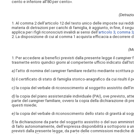
cento e inferiore all'80 per cento».
(Detrazio
1. Al comma 2 dell'articolo 12 del testo unico delle imposte sui redditi
materia di detrazioni per carichi di famiglia, è aggiunto, in fine, il 
applica per i figli riconosciuti invalidi ai sensi dell'
articolo 3, comma 3,
2. La disposizione di cui al comma 1 acquista efficacia a decorrere d
(Mo
1. Per accedere ai benefìci previsti dalla presente legge il
caregiver
f
trasmette entro quindici giorni al competente ufficio indicato dall'Is
a)
l'atto di nomina del
caregiver
familiare redatto mediante scrittura pr
b)
il certificato di stato di famiglia storico-anagrafico da cui risulti il 
c)
la copia del verbale di riconoscimento al soggetto assistito dell'inv
d)
la copia del piano assistenziale individuale (PAI), ove previsto, attes
parte del
caregiver
familiare, ovvero la copia della dichiarazione di p
questi risiede;
e)
la copia del verbale di riconoscimento dello stato di gravità al sogg
f)
la dichiarazione da parte del soggetto assistito o del suo amministr
di farlo autonomamente, dell'espressa disponibilità a sottoporsi a u
previsti dalla presente legge, da parte delle commissioni mediche di c