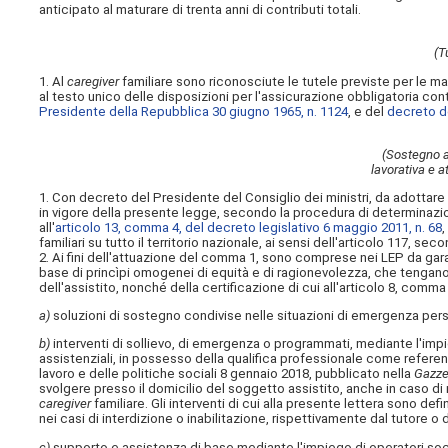
anticipato al maturare di trenta anni di contributi totali.
(T
1. Al
caregiver
familiare sono riconosciute le tutele previste per le ma
al testo unico delle disposizioni per l'assicurazione obbligatoria contro
Presidente della Repubblica 30 giugno 1965, n. 1124
, e del
decreto d
(Sostegno al
lavorativa e a
1. Con decreto del Presidente del Consiglio dei ministri, da adottare n
in vigore della presente legge, secondo la procedura di determinazione 
all'
articolo 13, comma 4, del decreto legislativo 6 maggio 2011, n. 68
familiari su tutto il territorio nazionale, ai sensi dell'articolo 117, s
2. Ai fini dell'attuazione del comma 1, sono comprese nei LEP da gara
base di princìpi omogenei di equità e di ragionevolezza, che tengan
dell'assistito, nonché della certificazione di cui all'articolo 8, comma
a)
soluzioni di sostegno condivise nelle situazioni di emergenza pers
b)
interventi di sollievo, di emergenza o programmati, mediante l'impie
assistenziali, in possesso della qualifica professionale come
referen
lavoro e delle politiche sociali 8 gennaio 2018, pubblicato nella
Gazzet
svolgere presso il domicilio del soggetto assistito, anche in caso di 
caregiver
familiare. Gli interventi di cui alla presente lettera sono de
nei casi di interdizione o inabilitazione, rispettivamente dal tutore o
c)
supporto e assistenza di base mediante l'impiego di operatori socio