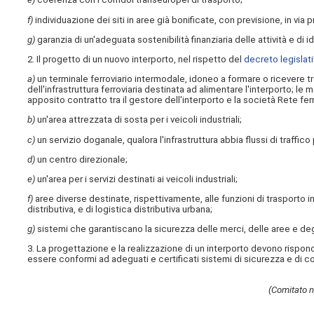
f)
individuazione dei siti in aree già bonificate, con previsione, in via p
g)
garanzia di un'adeguata sostenibilità finanziaria delle attività e di id
2. Il progetto di un nuovo interporto, nel rispetto del
decreto legislati
a)
un terminale ferroviario intermodale, idoneo a formare o ricevere t
dell'infrastruttura ferroviaria destinata ad alimentare l'interporto; le
apposito contratto tra il gestore dell'interporto e la società Rete ferr
b)
un'area attrezzata di sosta per i veicoli industriali;
c)
un servizio doganale, qualora l'infrastruttura abbia flussi di traffic
d)
un centro direzionale;
e)
un'area per i servizi destinati ai veicoli industriali;
f)
aree diverse destinate, rispettivamente, alle funzioni di trasporto in
distributiva, e di logistica distributiva urbana;
g)
sistemi che garantiscano la sicurezza delle merci, delle aree e deg
3. La progettazione e la realizzazione di un interporto devono risponde
essere conformi ad adeguati e certificati sistemi di sicurezza e di c
(Comitato n