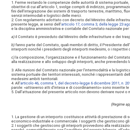
1. Ferme restando le competenze delle autorità di sistema portuale, il
obiettivi di cui all'articolo 1, svolge compiti di indirizzo, programmazi
fini dell'integrazione dei sistemi di trasporto terrestre, marittimo, 
servizi intermodali e logistici delle merci.
2. Con regolamento adottato con decreto del Ministro delle infrastruttu
presente legge, ai sensi dell'
articolo 17, comma 3, della legge 23 ago
e la disciplina amministrativa e contabile del Comitato nazionale per 
a)
il Comitato è presieduto dal Ministro delle infrastrutture e dei tras
b)
fanno parte del Comitato, quali membri di diritto, il Presidente dell'Un
interporti nonché i presidenti degli interporti medesimi, o i rispettivi 
c)
la composizione, l'organizzazione e il funzionamento del Comitato son
alla realizzazione e allo sviluppo degli interporti, anche prevedendo 
3. Alle riunioni del Comitato nazionale per l'intermodalità e la logistic
sistema portuale dei territori interessati, nonché i rappresentanti de
medesimi ambiti territoriali.
4. All'
articolo 46, comma 1, del decreto-legge 6 dicembre 2011, n. 20
parole: «attraverso atti d'intesa e di coordinamento» sono inserite le 
5. Dall'attuazione del presente articolo non devono derivare nuovi o m
(Regime app
1. La gestione di un interporto costituisce attività di prestazione di se
economico-industriale e commerciale. I soggetti che gestiscono gli in
2. I soggetti che gestiscono gli interporti provvedono alla realizzazion
nonché, compatibilmente con l'equilibrio del proprio bilancio, all'adeg