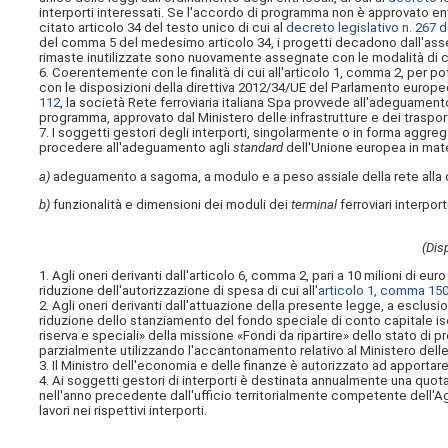
interporti interessati. Se l'accordo di programma non è approvato e
citato articolo 34 del testo unico di cui al
decreto legislativo n. 267 
del
comma 5 del medesimo articolo 34, i progetti decadono dall'asseg
rimaste inutilizzate sono nuovamente assegnate con le modalità di cu
6. Coerentemente con le finalità di cui all'articolo 1, comma 2, per pot
con le disposizioni della direttiva 2012/34/UE del Parlamento europe
112
, la società Rete ferroviaria italiana Spa provvede all'adeguament
programma, approvato dal Ministero delle infrastrutture e dei trasport
7. I soggetti gestori degli interporti, singolarmente o in forma aggreg
procedere all'adeguamento agli
standard
dell'Unione europea in mate
a)
adeguamento a sagoma, a modulo e a peso assiale della rete alla 
b)
funzionalità e dimensioni dei moduli dei
terminal
ferroviari interport
(Disp
1. Agli oneri derivanti dall'articolo 6, comma 2, pari a 10 milioni di 
riduzione dell'autorizzazione di spesa di cui all'
articolo 1, comma 150
2. Agli oneri derivanti dall'attuazione della presente legge, a esclusi
riduzione dello stanziamento del fondo speciale di conto capitale iscr
riserva e speciali» della missione «Fondi da ripartire» dello stato di 
parzialmente utilizzando l'accantonamento relativo al Ministero delle i
3. Il Ministro dell'economia e delle finanze è autorizzato ad apportare,
4. Ai soggetti gestori di interporti è destinata annualmente una quota p
nell'anno precedente dall'ufficio territorialmente competente dell'Ag
lavori nei rispettivi interporti.