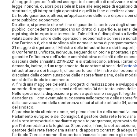
Ai soggetti gestori è altresì assegnato il compito di realizzare le strut
legge, nonché, qualora possibile in base alle esigenze di equilibrio d
strutturale, gli interporti già operativi e quelli in fase di realizzazione.
L'articolo garantisce, altresì, un'applicazione delle sue disposizioni ch
ente pubblico economico.
Da ultimo, si prevede che «Al fine di garantire la certezza degli strumen
pubblici concedenti costituiscano un diritto di superficie, ai sensi de
ogni singolo interporto interessato. Tale diritto è disciplinato a livell
valutazione del valore delle operazioni economiche connesse nonché a
Con l'articolo 6, che si ricollega alle norme in tema di programmazion
31 maggio di ogni anno, il Ministro delle infrastrutture e dei trasporti,
di Conferenza unificata, individua, seguendo un ordine prioritario, i pro
garantire l'efficienza dell'azione amministrativa nei limiti delle risorse
ciascuna delle annualità 2019-2021 e si stabiliscono, altresì, i criteri 
demanda, inoltre, ad un regolamento da adottare ai sensi dell'
articol
infrastrutture e dei trasporti, di concerto con il Ministro
dell'economia
disciplina della commisurazione delle risorse finanziarie, delle modali
sensi dell'articolo in commento.
Ai fini di una maggiore celerità, i progetti di realizzazione e svilupp
accordo di programma, ai sensi dell'articolo 34 del testo unico delle l
Nello specifico, la disposizione precisa quali siano i soggetti legit
decadenza – con eventuale successiva riallocazione delle risorse fin
dalla convocazione della conferenza di cui al citato articolo 34, com
del sindaco.
Si precisa in via ulteriore come, nel pieno rispetto della normativa eu
Parlamento europeo e del Consiglio), il gestore della rete ferroviaria 
della rete interportuale mediante apposito programma, approvato dal 
per l'intermodalità e la logistica. Si prevede, infine, la sottoscrizione,
gestore della rete ferroviaria italiana, di appositi contratti di adegu
L'articolo 7 reca le norme di copertura finanziaria, ponendo gli oneri d