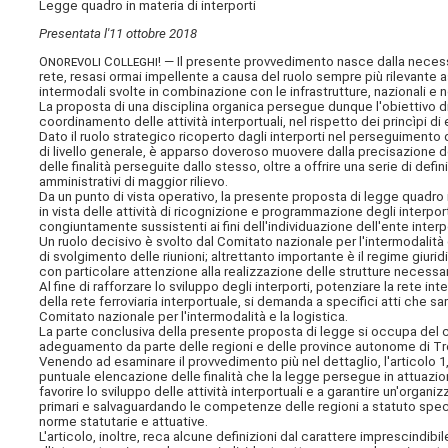
Legge quadro in materia di interporti
Presentata l'11 ottobre 2018
Onorevoli Colleghi
! — Il presente provvedimento nasce dalla necessità
rete, resasi ormai impellente a causa del ruolo sempre più rilevante a
intermodali svolte in combinazione con le infrastrutture, nazionali e no
La proposta di una disciplina organica persegue dunque l'obiettivo di
coordinamento delle attività interportuali, nel rispetto dei princìpi d
Dato il ruolo strategico ricoperto dagli interporti nel perseguimento
di livello generale, è apparso doveroso muovere dalla precisazione d
delle finalità perseguite dallo stesso, oltre a offrire una serie di defin
amministrativi di maggior rilievo.
Da un punto di vista operativo, la presente proposta di legge quadro i
in vista delle attività di ricognizione e programmazione degli interpor
congiuntamente sussistenti ai fini dell'individuazione dell'ente interp
Un ruolo decisivo è svolto dal Comitato nazionale per l'intermodalità 
di svolgimento delle riunioni; altrettanto importante è il regime giur
con particolare attenzione alla realizzazione delle strutture necessarie
Al fine di rafforzare lo sviluppo degli interporti, potenziare la rete
della rete ferroviaria interportuale, si demanda a specifici atti che sa
Comitato nazionale per l'intermodalità e la logistica.
La parte conclusiva della presente proposta di legge si occupa del c
adeguamento da parte delle regioni e delle province autonome di Tr
Venendo ad esaminare il provvedimento più nel dettaglio, l'articolo 1
puntuale elencazione delle finalità che la legge persegue in attuazione
favorire lo sviluppo delle attività interportuali e a garantire un'organi
primari e salvaguardando le competenze delle regioni a statuto spec
norme statutarie e attuative.
L'articolo, inoltre, reca alcune definizioni dal carattere imprescind