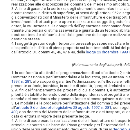
realizzazione alle disposizioni del comma 3 del medesimo articolo 3
3. Al fine di garantire la certezza degli strumenti economico-finanziari 
costituiscono un diritto di superficie, ai sensi degli articoli 952 e se
già convenzionati con il Ministero delle infrastrutture e dei trasporti.
investimenti effettuati per le opere realizzate dai soggetti gestori n
criteri, la valutazione sulla congruità dell'operazione economico-finan
tramite una perizia di stima asseverata e giurata da un tecnico abilita
costi sostenuti e ai ricavi attesi dalla gestione delle opere realizza
gestione stessa.
4. I soggetti gestori degli interporti interessati possono riscattare le
di superficie in diritto di piena proprietà sui beni immobili. Ai fini 
dall'articolo 31, commi 45, 46, 47 e 48, della
legge 23 dicembre 1998, 
(Potenziamento degli interporti, della
1. In conformità all'attività di programmazione di cui all'articolo 2, ent
Comitato nazionale per l'intermodalità e la logistica, previa intesa in 
1997, n. 281
, allo scopo di garantire l'ottimizzazione, l'efficacia e l'
presente articolo, individua, in ordine di priorità, i progetti relativi all
2. Ai fini del finanziamento dei progetti di cui al comma 1, è autorizza
priorità è stabilito tenendo conto della rispondenza dei progetti alle f
nonché del contributo che possono fornire al conseguimento dei requi
3. Le modalità e le procedure per l'attuazione del comma 2 del presen
all'
articolo 8 del decreto legislativo 28 agosto 1997, n. 281
, con regol
400
, con decreto del Ministro delle infrastrutture e dei trasporti, di 
data di entrata in vigore della presente legge.
4. Al fine di accelerare la realizzazione delle infrastrutture di traspo
articolo, elaborati sulla base del Piano generale per l'intermodalità
unico delle leggi sull'ordinamento degli enti locali, di cui al
decreto le