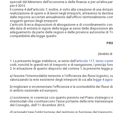
speciali del Ministero dell'economia e delle finanze e per un'altra part
per il 2015.
Il comma 4 dell'articolo 7, inoltre, è volto alla creazione di una dotazi
realizzazione di opere e di lavori negli interporti, attraverso la destina
dalle imposte accertati annualmente dall'ufficio territorialmente co
soggetti gestori degli interporti.
L'articolo 8 reca disposizioni di abrogazione e di coordinamento con la
alla data di entrata in vigore della legge ai sensi delle disposizioni 
adeguamento da parte delle regioni e delle province autonome di Trent
compatibilità alla legge quadro.
PRO
(Ambito di 
1. La presente legge stabilisce, ai sensi dell'
articolo 117, terzo comm
civili, nonché le grandi reti di trasporto e di navigazione, i princìpi fon
2. In attuazione di quanto disposto dal comma 1, la presente legge pe
a)
favorire l'intermodalità terrestre e l'efficienza dei flussi logistici,
valorizzando la rete esistente degli interporti di cui alla
legge 4 agost
b)
migliorare e incrementare l'efficienza e la sostenibilità dei flussi di
in ambito nazionale ed europeo;
c)
sostenere, in coerenza con quanto previsto nel Piano strategico nazi
intermodali che costituiscono l'asse portante della rete transeurope
del Consiglio, dell'11 dicembre 2013;
d)
razionalizzare l'utilizzazione del territorio in funzione del trasporto