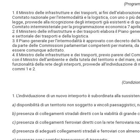
(Programm
1. Il Ministro delle infrastrutture e dei trasporti, ai fini dell'elaboraz
Comitato nazionale per l'intermodalità e la logistica, con uno o più d
legge, provvede alla ricognizione degli interporti già esistenti e di que
Comitato interministeriale per la programmazione economica 7 aprile
2. Il Ministero delle infrastrutture e dei trasporti elabora il Piano g
e settoriale dei trasporti e della logistica.
3. Il Piano generale per l'intermodalità è approvato con decreto del Mi
da parte delle Commissioni parlamentari competenti per materia, da r
essere comunque adottato.
4. Il Ministro delle infrastrutture e dei trasporti, previo parere del C
con il Ministro dell'ambiente e della tutela del territorio e del mare, 
funzionalità della rete degli interporti, provvede all'individuazione di n
commi 1 e 2.
(Condizioni
1. L'individuazione di un nuovo interporto è subordinata alla sussiste
a)
disponibilità di un territorio non soggetto a vincoli paesaggistici, n
b)
presenza di collegamenti stradali diretti con la viabilità di grande
c)
presenza di collegamenti ferroviari diretti con la rete ferroviaria naz
d)
presenza di adeguati collegamenti stradali e ferroviari con almeno
e)
coerenza con i corridoi transeuropei di trasporto;