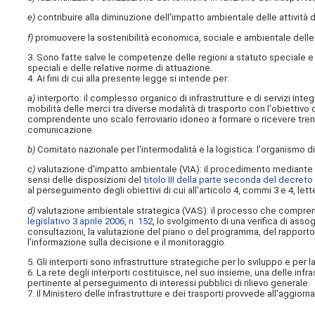
e)
contribuire alla diminuzione dell'impatto ambientale delle attività di
f)
promuovere la sostenibilità economica, sociale e ambientale delle at
3. Sono fatte salve le competenze delle regioni a statuto speciale e 
speciali e delle relative norme di attuazione.
4. Ai fini di cui alla presente legge si intende per:
a)
interporto: il complesso organico di infrastrutture e di servizi integr
mobilità delle merci tra diverse modalità di trasporto con l'obiettivo d
comprendente uno scalo ferroviario idoneo a formare o ricevere treni 
comunicazione.
b)
Comitato nazionale per l'intermodalità e la logistica: l'organismo di c
c)
valutazione d'impatto ambientale (VIA): il procedimento mediante il
sensi delle disposizioni del
titolo III della parte seconda del decreto 
al perseguimento degli obiettivi di cui all'articolo 4, commi 3 e 4, let
d)
valutazione ambientale strategica (VAS): il processo che comprend
legislativo 3 aprile 2006, n. 152
, lo svolgimento di una verifica di asso
consultazioni, la valutazione del piano o del programma, del rapporto 
l'informazione sulla decisione e il monitoraggio.
5. Gli interporti sono infrastrutture strategiche per lo sviluppo e pe
6. La rete degli interporti costituisce, nel suo insieme, una delle inf
pertinente al perseguimento di interessi pubblici di rilievo generale.
7. Il Ministero delle infrastrutture e dei trasporti provvede all'aggior