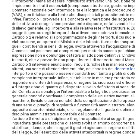
«l'interporto» viene ad essere individuato attraverso una locuzione 
limpidamente i tratti essenziali (complesso strutturale, gestione impren
Comitato nazionale per l'intermodalità e la logistica e le procedure 
(VAS), con il richiamo alla fonte che disciplina tali procedimenti in ma
Infine, l'articolo 1 provvede alla concreta enumerazione dei soggetti
delle attività di ricognizione previamente disposte, enfatizzando il ru
di rilievo generale, agli interporti e alla relativa rete infrastruttur
soggetti gestori degli interporti, da attivare con cadenza triennale 
L'articolo 2 è relativo alla programmazione degli interporti, il cui nuc
elaborazione, ad opera del Ministro delle infrastrutture e dei trasport
quelli costituendi ai sensi di legge, svolta attraverso l'acquisizione d
Commissioni parlamentari competenti per materia saranno poi chiamate
espressione non è comunque ostativa all'adozione definitiva. L'individ
trasporti, che vi provvede con propri decreti, di concerto con il Minist
L'articolo 3 interviene enunciando i requisiti, richiesti in maniera cong
altresì, una serie di ulteriori elementi che, nel rispetto del
decreto leg
interporto e che possono essere ricondotti non tanto a profili di col
complesso interportuale. Infine, si stabilisce in maniera perentoria 
rispondere a criteri di trasparenza, omogeneità, sicurezza ed effici
Ad integrazione di quanto già disposto a livello definitorio ai sensi dell
del Comitato nazionale per l'intermodalità e la logistica, precipuame
generale nonché coordinare il complesso delle «iniziative inerenti allo 
marittimo, fluviale e aereo nonché della semplificazione delle operazi
di una serie di princìpi di regolarità e funzionalità amministrativa, e
apposito decreto ministeriale, di un regolamento in grado di defini
disciplina amministrativa e contabile del Comitato.
L'articolo 5 è volto a disciplinare il regime applicabile ai soggetti ges
inquadrata quale prestazione di servizi svolta in ambito concorrenzial
stabilisce, dunque, che i soggetti gestori agiscono in regime di diritto
della legge, dell'esercizio delle attività interportuali in regime conce