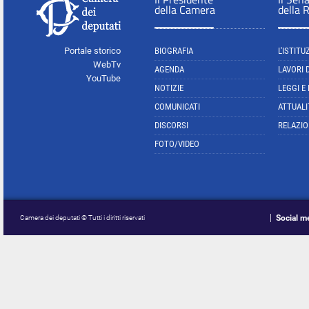
della Camera
della 
Portale storico
BIOGRAFIA
L'ISTITU
WebTv
AGENDA
LAVORI 
YouTube
NOTIZIE
LEGGI E
COMUNICATI
ATTUALI
DISCORSI
RELAZIO
FOTO/VIDEO
Social m
Camera dei deputati © Tutti i diritti riservati