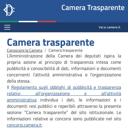
Site
Salta al contenuto principale
Salta al menu di navigazione
Fine pagina
Salta al contenuto principale
Salta al menu di navigazione
Vai a inizio pagina
Camera Trasparente
header
Camera dei deputati
block
trasparenza.camera.it
Menu Bar block
Vai a:
camera.it
Camera trasparente
Briciole di pane
Conoscere la Camera
Camera trasparente
L’Amministrazione della Camera dei deputati ispira la
propria azione al principio di trasparenza intesa come
pubblicità e conoscibilità di dati, informazioni e documenti
concernenti l’attività amministrativa e l’organizzazione
della stessa.
Il
Regolamento sugli obblighi di pubblicità e trasparenza
relativi all’organizzazione e all’attività
amministrativa
individua i dati, le informazioni e i
documenti resi pubblici e reperibili attraverso la presente
sezione “Camera trasparente” del sito istituzionale. Le
informazioni relative ai concorsi sono pubblicate nel sito
concorsi.camera.it
.