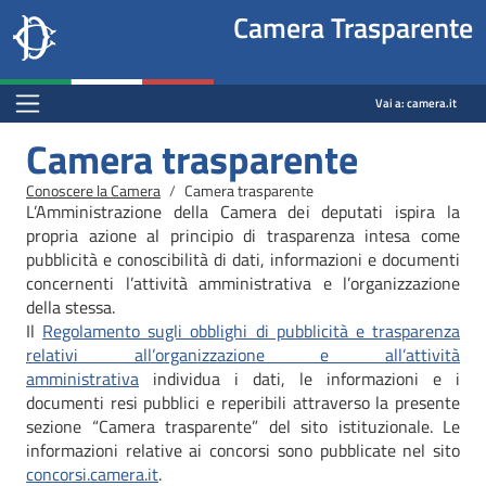
Site
Salta al contenuto principale
Salta al menu di navigazione
Fine pagina
Salta al contenuto principale
Salta al menu di navigazione
Vai a inizio pagina
Camera Trasparente
header
Camera dei deputati
block
trasparenza.camera.it
Menu Bar block
Vai a:
camera.it
Camera trasparente
Briciole di pane
Conoscere la Camera
Camera trasparente
L’Amministrazione della Camera dei deputati ispira la
propria azione al principio di trasparenza intesa come
pubblicità e conoscibilità di dati, informazioni e documenti
concernenti l’attività amministrativa e l’organizzazione
della stessa.
Il
Regolamento sugli obblighi di pubblicità e trasparenza
relativi all’organizzazione e all’attività
amministrativa
individua i dati, le informazioni e i
documenti resi pubblici e reperibili attraverso la presente
sezione “Camera trasparente” del sito istituzionale. Le
informazioni relative ai concorsi sono pubblicate nel sito
concorsi.camera.it
.