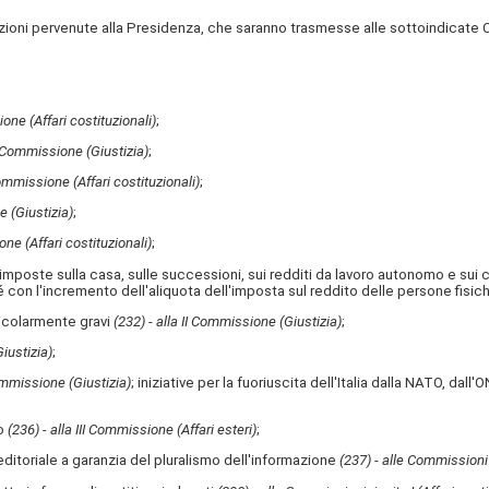
tizioni pervenute alla Presidenza, che saranno trasmesse alle sottoindicate
one (Affari costituzionali)
;
II Commissione (Giustizia)
;
Commissione (Affari costituzionali)
;
e (Giustizia)
;
one (Affari costituzionali)
;
imposte sulla casa, sulle successioni, sui redditi da lavoro autonomo e sui c
 con l'incremento dell'aliquota dell'imposta sul reddito delle persone fisiche 
ticolarmente gravi
(232) - alla II Commissione (Giustizia)
;
iustizia)
;
Commissione (Giustizia)
; iniziative per la fuoriuscita dell'Italia dalla NATO, da
ro
(236) - alla III Commissione (Affari esteri)
;
ditoriale a garanzia del pluralismo dell'informazione
(237) - alle Commissioni r