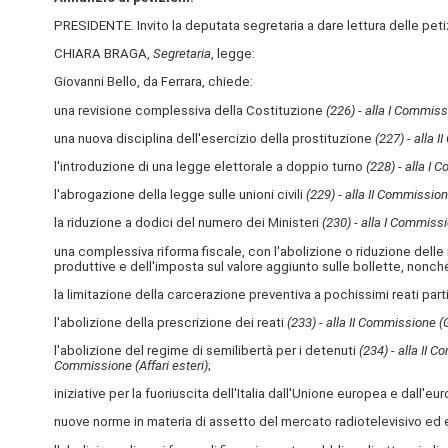
PRESIDENTE. Invito la deputata segretaria a dare lettura delle pe
CHIARA BRAGA,
Segretaria
, legge:
Giovanni Bello, da Ferrara, chiede:
una revisione complessiva della Costituzione
(226) - alla I Commissi
una nuova disciplina dell'esercizio della prostituzione
(227) - alla 
l'introduzione di una legge elettorale a doppio turno
(228) - alla I 
l'abrogazione della legge sulle unioni civili
(229) - alla II Commission
la riduzione a dodici del numero dei Ministeri
(230) - alla I Commissi
una complessiva riforma fiscale, con l'abolizione o riduzione delle 
produttive e dell'imposta sul valore aggiunto sulle bollette, nonché
la limitazione della carcerazione preventiva a pochissimi reati par
l'abolizione della prescrizione dei reati
(233) - alla II Commissione (G
l'abolizione del regime di semilibertà per i detenuti
(234) - alla II 
Commissione (Affari esteri)
;
iniziative per la fuoriuscita dell'Italia dall'Unione europea e dall'eu
nuove norme in materia di assetto del mercato radiotelevisivo ed e