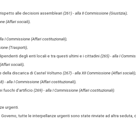
rispetto alle decisioni assembleari
(261) - alla II Commissione (Giustizia)
;
ne (Affari sociali)
;
alla I Commissione (Affari costituzionali)
;
ione (Trasporti)
;
dipendenti degli enti locali e tra questi ultimi e i cittadini
(265) - alla I Commiss
Affari sociali)
;
ute della discarica di Castel Volturno
(267) - alla XII Commissione (Affari sociali)
;
8) - alla I Commissione (Affari costituzionali)
;
ei fuochi d'artificio
(269)
-
alla I Commissione (Affari costituzionali)
.
ze urgenti.
 Governo, tutte le interpellanze urgenti sono state rinviate ad altra seduta, da