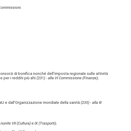
 Commissioni.
onsorzi di bonifica nonché dell'imposta regionale sulle attività
per i redditi più alti
(231) - alla VI Commissione (Finanze)
;
ll'ONU e dall'Organizzazione mondiale della sanità
(235) - alla III
iunite VII (Cultura) e IX (Trasporti)
;