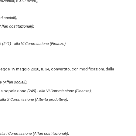
tuzionali) e XI (Lavoro)
;
i sociali)
;
ffari costituzionali)
;
li
(241) - alla VI Commissione (Finanze)
;
-legge 19 maggio 2020, n. 34, convertito, con modificazioni, dalla
 (Affari sociali)
;
ella popolazione
(245) - alla VI Commissione (Finanze)
;
 alla X Commissione (Attività produttive)
;
alla I Commissione (Affari costituzionali)
;