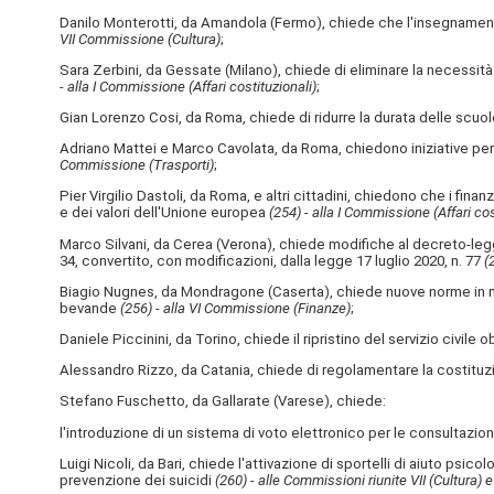
Danilo Monterotti, da Amandola (Fermo), chiede che l'insegnament
VII Commissione (Cultura)
;
Sara Zerbini, da Gessate (Milano), chiede di eliminare la necessità 
- alla I Commissione (Affari costituzionali)
;
Gian Lorenzo Cosi, da Roma, chiede di ridurre la durata delle scu
Adriano Mattei e Marco Cavolata, da Roma, chiedono iniziative per 
Commissione (Trasporti)
;
Pier Virgilio Dastoli, da Roma, e altri cittadini, chiedono che i fin
e dei valori dell'Unione europea
(254) - alla I Commissione (Affari cos
Marco Silvani, da Cerea (Verona), chiede modifiche al decreto-legge
34, convertito, con modificazioni, dalla legge 17 luglio 2020, n. 77
(
Biagio Nugnes, da Mondragone (Caserta), chiede nuove norme in materi
bevande
(256) - alla VI Commissione (Finanze)
;
Daniele Piccinini, da Torino, chiede il ripristino del servizio civile 
Alessandro Rizzo, da Catania, chiede di regolamentare la costituz
Stefano Fuschetto, da Gallarate (Varese), chiede:
l'introduzione di un sistema di voto elettronico per le consultazioni 
Luigi Nicoli, da Bari, chiede l'attivazione di sportelli di aiuto psico
prevenzione dei suicidi
(260) - alle Commissioni riunite VII (Cultura) e 