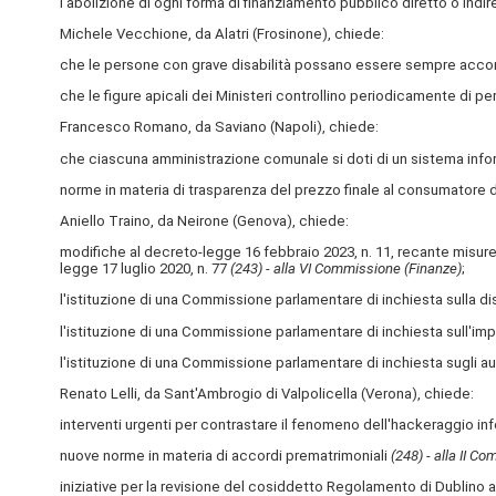
l'abolizione di ogni forma di finanziamento pubblico diretto o indire
Michele Vecchione, da Alatri (Frosinone), chiede:
che le persone con grave disabilità possano essere sempre accom
che le figure apicali dei Ministeri controllino periodicamente di p
Francesco Romano, da Saviano (Napoli), chiede:
che ciascuna amministrazione comunale si doti di un sistema inform
norme in materia di trasparenza del prezzo finale al consumatore d
Aniello Traino, da Neirone (Genova), chiede:
modifiche al decreto-legge 16 febbraio 2023, n. 11, recante misure u
legge 17 luglio 2020, n. 77
(243) - alla VI Commissione (Finanze)
;
l'istituzione di una Commissione parlamentare di inchiesta sulla d
l'istituzione di una Commissione parlamentare di inchiesta sull'impa
l'istituzione di una Commissione parlamentare di inchiesta sugli au
Renato Lelli, da Sant'Ambrogio di Valpolicella (Verona), chiede:
interventi urgenti per contrastare il fenomeno dell'hackeraggio i
nuove norme in materia di accordi prematrimoniali
(248) - alla II C
iniziative per la revisione del cosiddetto Regolamento di Dublino al 