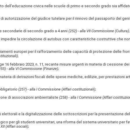
o dell'educazione civica nelle scuole di primo e secondo grado sia affidat
di autorizzazione del giudice tutelare per il rinnovo del passaporto del geni
ole secondarie di secondo grado a 4 anni
(252) - alla VII Commissione (Cultura)
;
impedire la circolazione di autobus con caratteristiche costruttive che non
anziamenti europei per il rafforzamento delle capacità di protezione delle fron
tituzionali)
;
 16 febbraio 2023, n. 11, recante misure urgenti in materia di cessione dei c
255) - alla VI Commissione (Finanze)
;
a di detrazioni fiscali delle spese mediche, edilizie, per prestazioni artigi
obbligatorio
(257) - alla I Commissione (Affari costituzionali)
;
ione di associazioni ambientaliste
(258) - alla I Commissione (Affari costituzion
elettorali e la digitalizzazione delle sottoscrizioni per la presentazione dell
logico per gli studenti universitari, una riforma del sistema universitario per 
XII (Affari sociali)
;