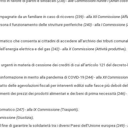
tto in favore di partiti e sindacati
(238) - alle Commissioni riunite I (Affari costi
pagnate da un familiare in caso di ricovero
(239) - alla XII Commissione (Affar
ersona il funzionamento delle strutture periferiche
(240) - alla I Commissione (A
atico che consenta ai cittadini di accedere all'archivio dei tributi comuna
ell'energia elettrica e del gas
(242) - alla X Commissione (Attività produttive)
;
rgenti in materia di cessione dei crediti di cui all'articolo 121 del decreto
isinformazione in merito alla pandemia di COVID-19
(244) - alla XII Commissione
tto delle agevolazioni fiscali per interventi edilizi sulle fasce più deboli d
menti dei prezzi dei prodotti alimentari e dei beni di prima necessità
(246) -
nformatico
(247) - alla IX Commissione (Trasporti)
;
ommissione (Giustizia)
;
fine di garantire la solidarietà tra i diversi Paesi dell'Unione europea
(249)
-