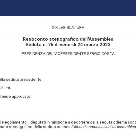
XIX LEGISLATURA
Resoconto stenografico dell'Assemblea
Seduta n. 75 di venerdì 24 marzo 2023
PRESIDENZA DEL VICEPRESIDENTE SERGIO COSTA
della seduta precedente.
i ieri.
ntende approvato.
l Regolamento, i deputati in missione a decorrere dalla seduta odierna son
onto stenografico della seduta odierna
(Ulteriori comunicazioni all'Assemblea