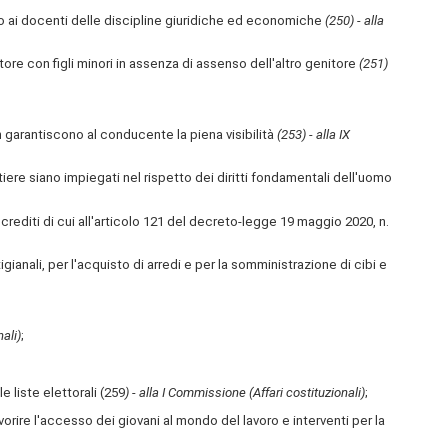
o ai docenti delle discipline giuridiche ed economiche
(250) - alla
tore con figli minori in assenza di assenso dell'altro genitore
(251)
 garantiscono al conducente la piena visibilità
(253) - alla IX
tiere siano impiegati nel rispetto dei diritti fondamentali dell'uomo
rediti di cui all'articolo 121 del decreto-legge 19 maggio 2020, n.
anali, per l'acquisto di arredi e per la somministrazione di cibi e
ali)
;
e liste elettorali (259
) - alla I Commissione (Affari costituzionali)
;
favorire l'accesso dei giovani al mondo del lavoro e interventi per la