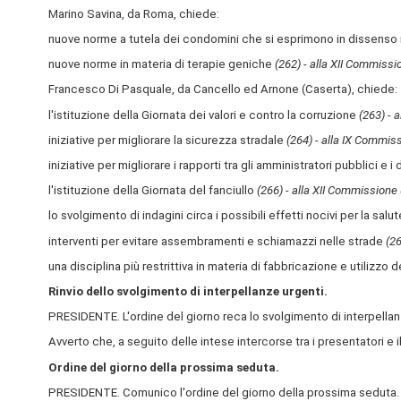
Marino Savina, da Roma, chiede:
nuove norme a tutela dei condomini che si esprimono in dissenso 
nuove norme in materia di terapie geniche
(262) - alla XII Commissio
Francesco Di Pasquale, da Cancello ed Arnone (Caserta), chiede:
l'istituzione della Giornata dei valori e contro la corruzione
(263) - 
iniziative per migliorare la sicurezza stradale
(264) - alla IX Commiss
iniziative per migliorare i rapporti tra gli amministratori pubblici e i 
l'istituzione della Giornata del fanciullo
(266) - alla XII Commissione (
lo svolgimento di indagini circa i possibili effetti nocivi per la sal
interventi per evitare assembramenti e schiamazzi nelle strade
(26
una disciplina più restrittiva in materia di fabbricazione e utilizzo d
Rinvio dello svolgimento di interpellanze urgenti.
PRESIDENTE. L'ordine del giorno reca lo svolgimento di interpellan
Avverto che, a seguito delle intese intercorse tra i presentatori e il
Ordine del giorno della prossima seduta.
PRESIDENTE. Comunico l'ordine del giorno della prossima seduta.