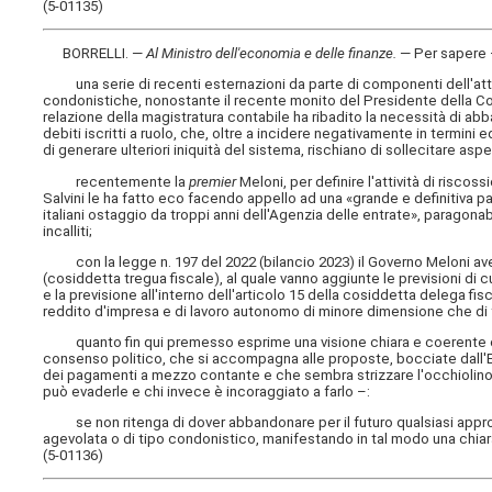
(5-01135)
BORRELLI. —
Al Ministro dell'economia e delle finanze
.
— Per sapere
una serie di recenti esternazioni da parte di componenti dell'attu
condonistiche, nonostante il recente monito del Presidente della Cor
relazione della magistratura contabile ha ribadito la necessità di ab
debiti iscritti a ruolo, che, oltre a incidere negativamente in termini e
di generare ulteriori iniquità del sistema, rischiano di sollecitare aspet
recentemente la
premier
Meloni, per definire l'attività di riscos
Salvini le ha fatto eco facendo appello ad una «grande e definitiva pa
italiani ostaggio da troppi anni dell'Agenzia delle entrate», paragonab
incalliti;
con la legge n. 197 del 2022 (bilancio 2023) il Governo Meloni ave
(cosiddetta tregua fiscale), al quale vanno aggiunte le previsioni di c
e la previsione all'interno dell'articolo 15 della cosiddetta delega fi
reddito d'impresa e di lavoro autonomo di minore dimensione che di f
quanto fin qui premesso esprime una visione chiara e coerente che,
consenso politico, che si accompagna alle proposte, bocciate dall'Eur
dei pagamenti a mezzo contante e che sembra strizzare l'occhiolino a 
può evaderle e chi invece è incoraggiato a farlo –:
se non ritenga di dover abbandonare per il futuro qualsiasi approcci
agevolata o di tipo condonistico, manifestando in tal modo una chiara
(5-01136)