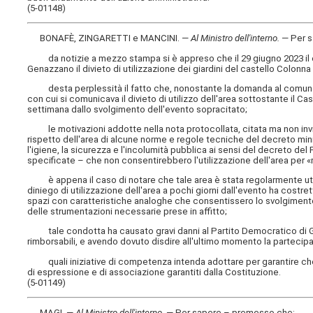
(5-01148)
BONAFÈ, ZINGARETTI e MANCINI. —
Al Ministro dell'interno
.
— Per s
da notizie a mezzo stampa si è appreso che il 29 giugno 2023 il c
Genazzano il divieto di utilizzazione dei giardini del castello Colonna
desta perplessità il fatto che, nonostante la domanda al comune 
con cui si comunicava il divieto di utilizzo dell'area sottostante il Ca
settimana dallo svolgimento dell'evento sopracitato;
le motivazioni addotte nella nota protocollata, citata ma non invia
rispetto dell'area di alcune norme e regole tecniche del decreto mini
l'igiene, la sicurezza e l'incolumità pubblica ai sensi del decreto d
specificate – che non consentirebbero l'utilizzazione dell'area per
è appena il caso di notare che tale area è stata regolarmente utiliz
diniego di utilizzazione dell'area a pochi giorni dall'evento ha costret
spazi con caratteristiche analoghe che consentissero lo svolgimento
delle strumentazioni necessarie prese in affitto;
tale condotta ha causato gravi danni al Partito Democratico di Gen
rimborsabili, e avendo dovuto disdire all'ultimo momento la partecipazi
quali iniziative di competenza intenda adottare per garantire che a
di espressione e di associazione garantiti dalla Costituzione.
(5-01149)
MAGI. —
Al Ministro dell'interno
.
— Per sapere – premesso che: