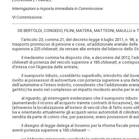
Interrogazioni a risposta immediata in Commissione:
VI Commissione:
DE BERTOLDI, CONGEDO, FILINI, MATERA, MATTEONI, MAULLU e 
l'articolo 23, comma 21, del decreto-legge 6 luglio 2011, n. 98, a par
trasporto promiscuo di persone e cose, un'addizionale erariale della 
superiore a 225
chilowatt
, da versare alle entrate del bilancio dello St
il medesimo comma ha disposto che, a decorrere dal 2012, l'addizion
chilowatt
di potenza del veicolo superiore a 185
chilowatt
, e corrispo
d'intesa con l'Agenzia delle entrate;
il suesposto tributo, cosiddetto superbollo, introdotto dal Governo
rivolto ai possessori di autovetture con potenza superiore a una det
dell'
automotive
e l'intero indotto, considerato che l'addizionale eraria
gettito) ha avuto nel complesso un impatto modesto anche per le ent
al riguardo, gli interroganti evidenziano che il suesposto tributo ha
(aumentando il ricorso all'acquisto tramite contratti di locazione), d
(attraverso la localizzazione all'estero di veicoli che di fatto sono utili
Iva e orientando attualmente gli acquisti verso automobili di cilindra
vendita da parte di coloro che, per passione, erano possessori di auto
il disegno di legge delega al Governo per la riforma fiscale preved
aventi potenza superiore a 185
chilowatt –
: