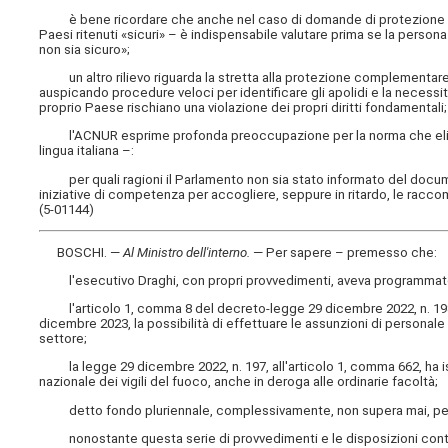
è bene ricordare che anche nel caso di domande di protezione in
Paesi ritenuti «sicuri» – è indispensabile valutare prima se la person
non sia sicuro»;
un altro rilievo riguarda la stretta alla protezione complementare per
auspicando procedure veloci per identificare gli apolidi e la necess
proprio Paese rischiano una violazione dei propri diritti fondamentali;
l'ACNUR esprime profonda preoccupazione per la norma che elimina
lingua italiana –:
per quali ragioni il Parlamento non sia stato informato del doc
iniziative di competenza per accogliere, seppure in ritardo, le racc
(5-01144)
BOSCHI. —
Al Ministro dell'interno
.
— Per sapere – premesso che:
l'esecutivo Draghi, con propri provvedimenti, aveva programmato l'a
l'articolo 1, comma 8 del decreto-legge 29 dicembre 2022, n. 198, 
dicembre 2023, la possibilità di effettuare le assunzioni di personale d
settore;
la legge 29 dicembre 2022, n. 197, all'articolo 1, comma 662, ha isti
nazionale dei vigili del fuoco, anche in deroga alle ordinarie facoltà;
detto fondo pluriennale, complessivamente, non supera mai, per ann
nonostante questa serie di provvedimenti e le disposizioni contenute 