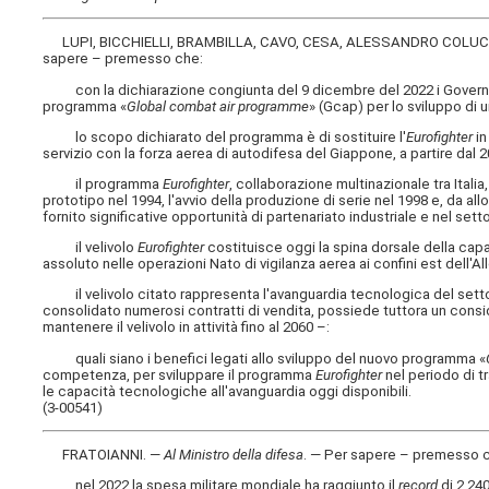
LUPI, BICCHIELLI, BRAMBILLA, CAVO, CESA, ALESSANDRO COLUCC
sapere – premesso che:
con la dichiarazione congiunta del 9 dicembre del 2022 i Governi di 
programma «
Global combat air programme
» (Gcap) per lo sviluppo di 
lo scopo dichiarato del programma è di sostituire l'
Eurofighter
in
servizio con la forza aerea di autodifesa del Giappone, a partire dal 2
il programma
Eurofighter
, collaborazione multinazionale tra Itali
prototipo nel 1994, l'avvio della produzione di serie nel 1998 e, da al
fornito significative opportunità di partenariato industriale e nel sett
il velivolo
Eurofighter
costituisce oggi la spina dorsale della cap
assoluto nelle operazioni Nato di vigilanza aerea ai confini est dell'Al
il velivolo citato rappresenta l'avanguardia tecnologica del setto
consolidato numerosi contratti di vendita, possiede tuttora un consi
mantenere il velivolo in attività fino al 2060 –:
quali siano i benefici legati allo sviluppo del nuovo programma «
competenza, per sviluppare il programma
Eurofighter
nel periodo di tr
le capacità tecnologiche all'avanguardia oggi disponibili.
(3-00541)
FRATOIANNI. —
Al Ministro della difesa
. — Per sapere – premesso 
nel 2022 la spesa militare mondiale ha raggiunto il
record
di 2.240