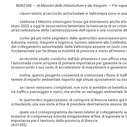
BENZONI. —
Al Ministro delle infrastrutture e dei trasporti
.
— Per sape
i lavori relativi al raccordo autostradale in Valtrompia sono in una 
sebbene il Ministro interrogato fosse già intervenuto anche attraver
inizio 2023, a oggi le associazioni lamentano la mancanza di un crono
un'accelerazione della cantierizzazione dell'opera e una costante diff
come già più volte segnalato dalle quattordici associazioni provinci
industria, servizi, trasporti e logistica, turismo aderenti alla Confin
del collegamento autostradale della Valtrompia assume un ruolo crucial
fondamentale per facilitare la mobilità di persone e merci all'interno 
un recente studio condotto dall'Aib attraverso il suo ufficio studi e
l'autostrada come un'opera di primaria importanza per garantire la com
riconoscendo il suo ruolo di acceleratore di investimenti e generato
inoltre, questo progetto consentirà di ottimizzare i flussi di traffic
termini di impatto ambientale rispetto agli attuali spostamenti su str
se i lavori venissero completati, non solo si avrebbe un beneficio ann
tra traffico passeggeri e merci, ma anche un vantaggio ambientale dett
le quattordici organizzazioni, di categoria di Brescia hanno già invia
richiedendo una sua visita al fine di prendere direttamente visione del
quale sia il cronoprogramma dei lavori relativi al collegamento aut
iniziative di competenza intenda intraprendere al fine di superare le
importanza per il territorio della provincia di Brescia.
(4-01355)