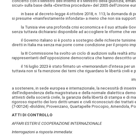
concerto con il Ministro dell'interno e il Ministro della giustizia, ema
sicuri» sulla base della «Direttiva procedure» del 2005 dell'Unione eu
in base al decreto-legge 4 ottobre 2018, n. 113, la domanda di prot
si presume «manifestamente infondata» a meno che non sia supportata
la Tunisia vive una profonda crisi economica e il suo attuale Gover
senza tuttavia dichiararsi disponibile ad accogliere le riforme che ve
il Governo italiano si è posto a sostegno delle richieste tunisine
diretti in Italia ma senza mai porre come condizione per il proprio imp
la III Commissione ha svolto un ciclo di audizioni sulla realtà attua
rappresentanti dell'opposizione democratica che hanno descritto una si
il 16 luglio 2023 è stato firmato un «
memorandum
d'intesa per un 
tuttavia non si fa menzione dei temi che riguardano le libertà civili e 
im
a sostenere, in sede europea e internazionale, la necessità di inserire, t
dell'indipendenza della magistratura e della normale dialettica democra
attivisti della società civile, la garanzia della libertà di stampa e di
rigoroso rispetto dei loro diritti umani e civili riconosciuti dei trattati
(7-00124) «Boldrini, Provenzano, Quartapelle Procopio, Amendola, Po
ATTI DI CONTROLLO
AFFARI ESTERI E COOPERAZIONE INTERNAZIONALE
Interrogazioni a risposta immediata: