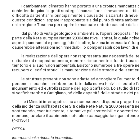
i cambiamenti climatici hanno portato a una cronica mancanza di inn
richiedendo quindi ingenti sostegni finanziari per l'innevamento artifici
difficoltà da trent'anni, principalmente a causa della scarsità di neve
queste condizioni appare inappropriato sia dal punto di vista ambien
dalla regione Toscana per coprire le mancate entrate causate dalla
dal punto di vista geologico e ambientale, l'opera proposta inter
parte della Rete europea Natura 2000-Direttiva Habitat, la quale richied
aspetti panoramici e paesaggistici. Inoltre, la zona interessata è fra
causerebbe alterazioni non rimediabili o compensabili con lavori di 
la realizzazione dell'opera non rappresenta una necessità del territ
culturale ed enogastronomico, mentre un'imponente infrastruttura sciis
territorio e ai suoi valori ambientali. Esistono numerose altre opere n
recupero di edifici storici, la manutenzione delle strade e dei sentieri
le strutture presenti non sono adatte ad accogliere l'aumento del flu
persone all'ora che sarebbero portate dalla nuova funivia, in estate l'
inquinamento ed eutrofizzazione del lago Scaffaiolo. Lo studio di fatt
si verificherebbe a Cutigliano, né della capacità delle strade e dei p
se i Ministri interrogati siano a conoscenza di questo progetto e 
della incidenza sull'habitat dei Siti della Rete Natura 2000 present
sostenendo, eventualmente, alternative più sostenibili e coerenti co
montano, tutelare il patrimonio naturale e paesaggistico, garantendo 
(4-01361)
DIFESA
Interrogazioni a risposta immediata: