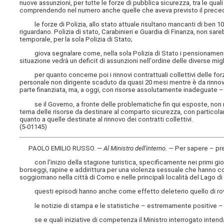
nuove assunzioni, per tutte le forze di pubblica sicurezza, tra le quali 
comprendendo nel numero anche quelle che aveva previsto il prece
le forze di Polizia, allo stato attuale risultano mancanti di ben 10.
riguardano. Polizia di stato, Carabinieri e Guardia di Finanza, non sa
temporale, per la sola Polizia di Stato;
giova segnalare come, nella sola Polizia di Stato i pensionamenti si 
situazione vedrà un deficit di assunzioni nell'ordine delle diverse migl
per quanto concerne poi i rinnovi contrattuali collettivi delle forze d
personale non dirigente scaduto da quasi 20 mesi mentre è da rinnovar
parte finanziata, ma, a oggi, con risorse assolutamente inadeguate –
se il Governo, a fronte delle problematiche fin qui esposte, non rite
tema delle risorse da destinare al comparto sicurezza, con particolare 
quanto a quelle destinate al rinnovo dei contratti collettivi.
(5-01145)
PAOLO EMILIO RUSSO. —
Al Ministro dell'interno
.
— Per sapere – pr
con l'inizio della stagione turistica, specificamente nei primi giorn
borseggi, rapine e addirittura per una violenza sessuale che hanno c
soggiornano nella città di Como e nelle principali località del Lago d
questi episodi hanno anche come effetto deleterio quello di rovinar
le notizie di stampa e le statistiche – estremamente positive – a
se e quali iniziative di competenza il Ministro interrogato intenda a