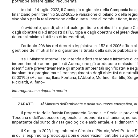
potrebbe essere quindi recuperata;
in data 14 luglio 2023, il Consiglio regionale della Campania ha ap
finanziario per il triennio 2023-2025 e variazione di bilancio della re
vincolato per la realizzazione della quarta linea di combustione, in agg
è evidente, quindi, che l'attuale gestione dei rifiuti in regione Ca
dagli obiettivi di Rd imposti dall'Europa e dagli obiettivi del
green dea
ridurre al minimo l'utilizzo di inceneritori;
l'articolo 206-
bis
del decreto legislativo n. 152 del 2006 affida al
gestione dei rifiuti al fine di garantire la tutela della salute pubblica 
se il Ministro interpellato intenda adottare idonee iniziative di com
incenerimento come quello di Acerra, che già producono emissioni for
identificare preventivamente gli impatti ambientali significativi e n
incolumità o pregiudicare il conseguimento degli obiettivi di neutral
(2-00195) «Auriemma, Ilaria Fontana, L'Abbate, Morfino, Santillo, Serg
Ricciardi, Alifano».
Interrogazione a risposta scritta:
ZARATTI. —
Al Ministro dell'ambiente e della sicurezza energetica, al
il progetto della funivia Doganaccia-Corno alle Scale, in provincia
Toscana e dell'assessore regionale all'economia e al turismo, nonosta
impattante dal punto di vista geologico e ambientale, e si dimostri
il 9 maggio 2023, Legambiente Circolo di Pistoia, Wwf Prato e Pi
in cui si esprimono preoccupazioni e osservazioni critiche su quest