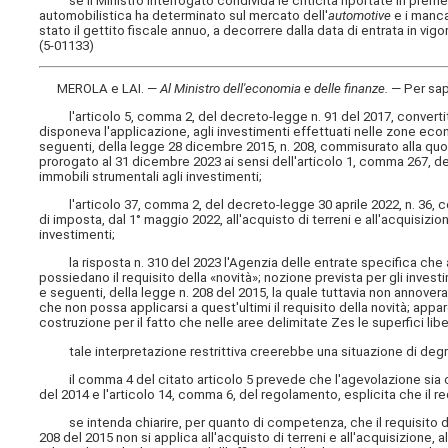
se il Ministro interrogato condivida le criticità riportate in premessa
automobilistica ha determinato sul mercato dell'
automotive
e i mancat
stato il gettito fiscale annuo, a decorrere dalla data di entrata in vig
(5-01133)
MEROLA e LAI. —
Al Ministro dell'economia e delle finanze
.
— Per sa
l'articolo 5, comma 2, del decreto-legge n. 91 del 2017, convertito 
disponeva l'applicazione, agli investimenti effettuati nelle zone econ
seguenti, della legge 28 dicembre 2015, n. 208, commisurato alla quo
prorogato al 31 dicembre 2023 ai sensi dell'articolo 1, comma 267, de
immobili strumentali agli investimenti;
l'articolo 37, comma 2, del decreto-legge 30 aprile 2022, n. 36, conv
di imposta, dal 1° maggio 2022, all'acquisto di terreni e all'acquisizio
investimenti;
la risposta n. 310 del 2023 l'Agenzia delle entrate specifica che an
possiedano il requisito della «novità»; nozione prevista per gli invest
e seguenti, della legge n. 208 del 2015, la quale tuttavia non annovera f
che non possa applicarsi a quest'ultimi il requisito della novità; appar
costruzione per il fatto che nelle aree delimitate Zes le superfici lib
tale interpretazione restrittiva creerebbe una situazione di degrad
il comma 4 del citato articolo 5 prevede che l'agevolazione sia con
del 2014 e l'articolo 14, comma 6, del regolamento, esplicita che il re
se intenda chiarire, per quanto di competenza, che il requisito dell
208 del 2015 non si applica all'acquisto di terreni e all'acquisizione, 