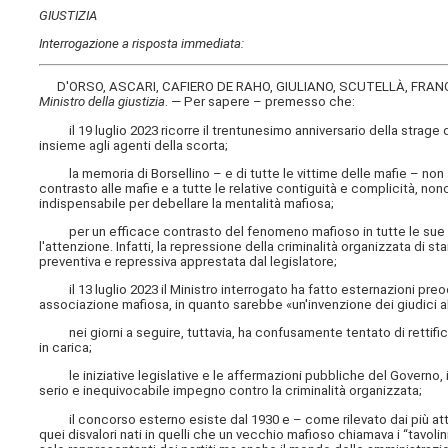
GIUSTIZIA
Interrogazione a risposta immediata:
D'ORSO, ASCARI, CAFIERO DE RAHO, GIULIANO, SCUTELLÀ, FRANC
Ministro della giustizia
. — Per sapere – premesso che:
il 19 luglio 2023 ricorre il trentunesimo anniversario della strage di
insieme agli agenti della scorta;
la memoria di Borsellino – e di tutte le vittime delle mafie – non
contrasto alle mafie e a tutte le relative contiguità e complicità, n
indispensabile per debellare la mentalità mafiosa;
per un efficace contrasto del fenomeno mafioso in tutte le sue es
l'attenzione. Infatti, la repressione della criminalità organizzata d
preventiva e repressiva apprestata dal legislatore;
il 13 luglio 2023 il Ministro interrogato ha fatto esternazioni preoc
associazione mafiosa, in quanto sarebbe «un'invenzione dei giudic
nei giorni a seguire, tuttavia, ha confusamente tentato di rettific
in carica;
le iniziative legislative e le affermazioni pubbliche del Governo, in
serio e inequivocabile impegno contro la criminalità organizzata;
il concorso esterno esiste dal 1930 e – come rilevato dai più attent
quei disvalori nati in quelli che un vecchio mafioso chiamava i “tavol