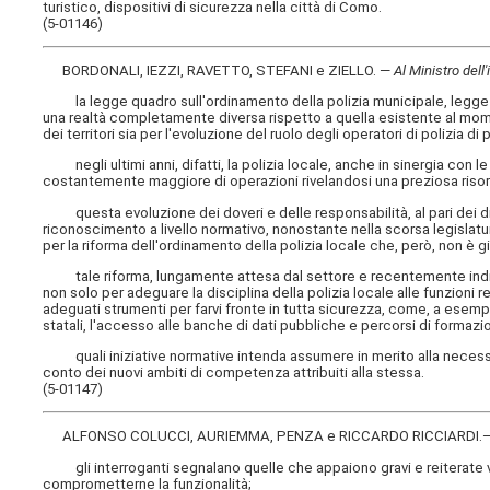
turistico, dispositivi di sicurezza nella città di Como.
(5-01146)
BORDONALI, IEZZI, RAVETTO, STEFANI e ZIELLO. —
Al Ministro dell
la legge quadro sull'ordinamento della polizia municipale, legge 7 m
una realtà completamente diversa rispetto a quella esistente al mom
dei territori sia per l'evoluzione del ruolo degli operatori di polizia d
negli ultimi anni, difatti, la polizia locale, anche in sinergia con l
costantemente maggiore di operazioni rivelandosi una preziosa risorsa 
questa evoluzione dei doveri e delle responsabilità, al pari dei dirit
riconoscimento a livello normativo, nonostante nella scorsa legislatu
per la riforma dell'ordinamento della polizia locale che, però, non è g
tale riforma, lungamente attesa dal settore e recentemente indica
non solo per adeguare la disciplina della polizia locale alle funzion
adeguati strumenti per farvi fronte in tutta sicurezza, come, a esempi
statali, l'accesso alle banche di dati pubbliche e percorsi di formazi
quali iniziative normative intenda assumere in merito alla necessit
conto dei nuovi ambiti di competenza attribuiti alla stessa.
(5-01147)
ALFONSO COLUCCI, AURIEMMA, PENZA e RICCARDO RICCIARDI.
gli interroganti segnalano quelle che appaiono gravi e reiterate vi
comprometterne la funzionalità;