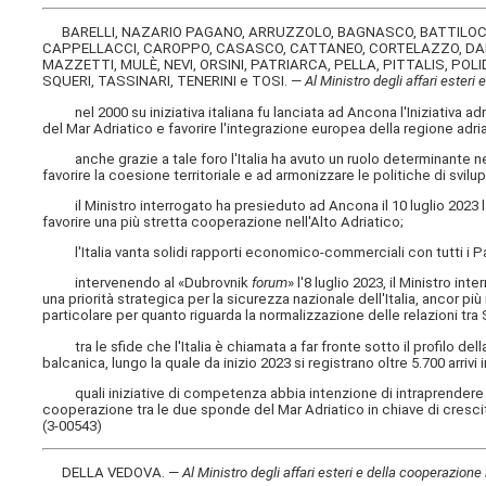
BARELLI, NAZARIO PAGANO, ARRUZZOLO, BAGNASCO, BATTILOCCH
CAPPELLACCI, CAROPPO, CASASCO, CATTANEO, CORTELAZZO, DALL
MAZZETTI, MULÈ, NEVI, ORSINI, PATRIARCA, PELLA, PITTALIS, PO
SQUERI, TASSINARI, TENERINI e TOSI. —
Al Ministro degli affari esteri
nel 2000 su iniziativa italiana fu lanciata ad Ancona l'Iniziativa ad
del Mar Adriatico e favorire l'integrazione europea della regione adr
anche grazie a tale foro l'Italia ha avuto un ruolo determinante nel 
favorire la coesione territoriale e ad armonizzare le politiche di svil
il Ministro interrogato ha presieduto ad Ancona il 10 luglio 2023 la IV
favorire una più stretta cooperazione nell'Alto Adriatico;
l'Italia vanta solidi rapporti economico-commerciali con tutti i Pa
intervenendo al «Dubrovnik
forum
» l'8 luglio 2023, il Ministro i
una priorità strategica per la sicurezza nazionale dell'Italia, ancor più 
particolare per quanto riguarda la normalizzazione delle relazioni tra
tra le sfide che l'Italia è chiamata a far fronte sotto il profilo della
balcanica, lungo la quale da inizio 2023 si registrano oltre 5.700 arrivi ir
quali iniziative di competenza abbia intenzione di intraprendere il 
cooperazione tra le due sponde del Mar Adriatico in chiave di crescit
(3-00543)
DELLA VEDOVA. —
Al Ministro degli affari esteri e della cooperazione