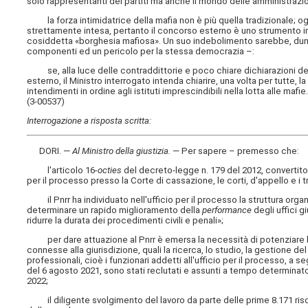
solo rappresentanti dei partiti ma anche il mondo delle amministrazio
la forza intimidatrice della mafia non è più quella tradizionale; oggi 
strettamente intesa, pertanto il concorso esterno è uno strumento im
cosiddetta «borghesia mafiosa». Un suo indebolimento sarebbe, du
componenti ed un pericolo per la stessa democrazia –:
se, alla luce delle contraddittorie e poco chiare dichiarazioni dei 
esterno, il Ministro interrogato intenda chiarire, una volta per tutte, l
intendimenti in ordine agli istituti imprescindibili nella lotta alle mafie
(3-00537)
Interrogazione a risposta scritta:
DORI. —
Al Ministro della giustizia
.
— Per sapere – premesso che:
l'articolo 16-
octies
del decreto-legge n. 179 del 2012, convertito, 
per il processo presso la Corte di cassazione, le corti, d'appello e i tr
il Pnrr ha individuato nell'ufficio per il processo la struttura organ
determinare un rapido miglioramento della
performance
degli uffici g
ridurre la durata dei procedimenti civili e penali»;
per dare attuazione al Pnrr è emersa la necessità di potenziare 
connesse alla giurisdizione, quali la ricerca, lo studio, la gestione d
professionali, cioè i funzionari addetti all'ufficio per il processo, 
del 6 agosto 2021, sono stati reclutati e assunti a tempo determinato 
2022;
il diligente svolgimento del lavoro da parte delle prime 8.171 risors