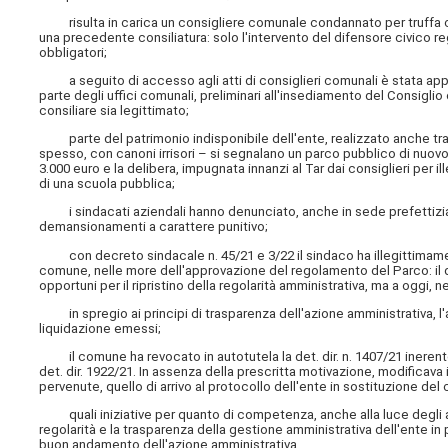
risulta in carica un consigliere comunale condannato per truffa con
una precedente consiliatura: solo l'intervento del difensore civico 
obbligatori;
a seguito di accesso agli atti di consiglieri comunali è stata appur
parte degli uffici comunali, preliminari all'insediamento del Consiglio
consiliare sia legittimato;
parte del patrimonio indisponibile dell'ente, realizzato anche trami
spesso, con canoni irrisori – si segnalano un parco pubblico di nuovo
3.000 euro e la delibera, impugnata innanzi al Tar dai consiglieri per il
di una scuola pubblica;
i sindacati aziendali hanno denunciato, anche in sede prefettizia, l
demansionamenti a carattere punitivo;
con decreto sindacale n. 45/21 e 3/22 il sindaco ha illegittimamen
comune, nelle more dell'approvazione del regolamento del Parco: il di
opportuni per il ripristino della regolarità amministrativa, ma a oggi
in spregio ai principi di trasparenza dell'azione amministrativa, l'
liquidazione emessi;
il comune ha revocato in autotutela la det. dir. n. 1407/21 inerente
det. dir. 1922/21. In assenza della prescritta motivazione, modificava i
pervenute, quello di arrivo al protocollo dell'ente in sostituzione del
quali iniziative per quanto di competenza, anche alla luce degli arti
regolarità e la trasparenza della gestione amministrativa dell'ente in 
buon andamento dell'azione amministrativa.