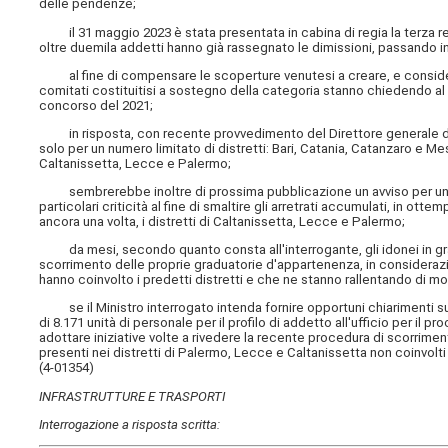
delle pendenze;
il 31 maggio 2023 è stata presentata in cabina di regia la terza rel
oltre duemila addetti hanno già rassegnato le dimissioni, passando in m
al fine di compensare le scoperture venutesi a creare, e considerat
comitati costituitisi a sostegno della categoria stanno chiedendo al 
concorso del 2021;
in risposta, con recente provvedimento del Direttore generale dell
solo per un numero limitato di distretti: Bari, Catania, Catanzaro e Me
Caltanissetta, Lecce e Palermo;
sembrerebbe inoltre di prossima pubblicazione un avviso per un nu
particolari criticità al fine di smaltire gli arretrati accumulati, in ott
ancora una volta, i distretti di Caltanissetta, Lecce e Palermo;
da mesi, secondo quanto consta all'interrogante, gli idonei in grad
scorrimento delle proprie graduatorie d'appartenenza, in considerazi
hanno coinvolto i predetti distretti e che ne stanno rallentando di molt
se il Ministro interrogato intenda fornire opportuni chiarimenti su
di 8.171 unità di personale per il profilo di addetto all'ufficio per il p
adottare iniziative volte a rivedere la recente procedura di scorrime
presenti nei distretti di Palermo, Lecce e Caltanissetta non coinvolti 
(4-01354)
INFRASTRUTTURE E TRASPORTI
Interrogazione a risposta scritta: