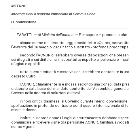
INTERNO
Interrogazioni a risposta immediata in Commissione:
I Commissione:
ZARATTI. —
Al Ministro dell'interno
.
— Per sapere – premesso che:
alcune norme del decreto-legge cosiddetto «Cutro», convertito con
l'
Avvenire
del 18 maggio 2023, hanno suscitato «profonda preoccupazion
secondo l'ACNUR ci sarebbero diverse disposizioni che presentano 
sui rifugiati e sui diritti umani, soprattutto rispetto al potenziale imp
rifugiati e apolidi;
tutte queste criticità e osservazioni sarebbero contenute in una n
decreto Cutro;
l'ACNUR, chiaramente si è mossa secondo una consolidata prassi 
elaborate sulla base del mandato conferito dall'Assemblea generale de
Governi nella ricerca di soluzioni durevoli;
in nodi critici, trasmessi al Governo durante l'
iter
di conversione –
applicazione in profondo contrasto con il quadro internazionale di tutel
minori e donne;
inoltre, si ricorda come i luoghi di trattenimento debbano rispettare 
comunicare e ricevere visite (da personale ACNUR, familiari, avvocati, 
norme vigenti;