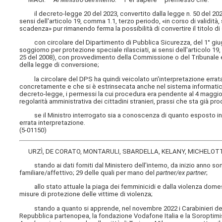
il decreto-legge 20 del 2023, convertito dalla legge n. 50 del 2023 s
sensi dell'articolo 19, comma 1.1, terzo periodo, «in corso di validità
scadenza» pur rimanendo ferma la possibilità di convertire il titolo di
con circolare del Dipartimento di Pubblica Sicurezza, del 1° giugno
soggiorno per protezione speciale rilasciati, ai sensi dell'articolo 
25 del 2008), con provvedimento della Commissione o del Tribunale e in
della legge di conversione;
la circolare del DPS ha quindi veicolato un'interpretazione errat
concretamente e che si è estrinsecata anche nel sistema informatico 
decreto-legge, i permessi la cui procedura era pendente al 4 maggi
regolarità amministrativa dei cittadini stranieri, prassi che sta già p
se il Ministro interrogato sia a conoscenza di quanto esposto in p
errata interpretazione.
(5-01150)
URZÌ, DE CORATO, MONTARULI, SBARDELLA, KELANY, MICHELOTTI
stando ai dati forniti dal Ministero dell'interno, da inizio anno sono
familiare/affettivo; 29 delle quali per mano del
partner/ex partner
;
allo stato attuale la piaga dei femminicidi e dalla violenza domes
misure di protezione delle vittime di violenza;
stando a quanto si apprende, nel novembre 2022 i Carabinieri del c
Repubblica partenopea, la fondazione Vodafone Italia e la Soroptim