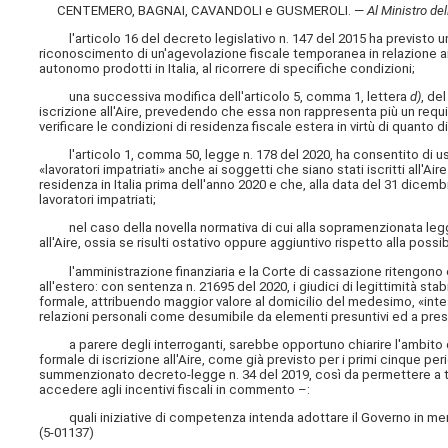
CENTEMERO, BAGNAI, CAVANDOLI e GUSMEROLI. —
Al Ministro de
l'articolo 16 del decreto legislativo n. 147 del 2015 ha previsto un 
riconoscimento di un'agevolazione fiscale temporanea in relazione ai r
autonomo prodotti in Italia, al ricorrere di specifiche condizioni;
una successiva modifica dell'articolo 5, comma 1, lettera
d)
, de
iscrizione all'Aire, prevedendo che essa non rappresenta più un requ
verificare le condizioni di residenza fiscale estera in virtù di quanto
l'articolo 1, comma 50, legge n. 178 del 2020, ha consentito di usu
«lavoratori impatriati» anche ai soggetti che siano stati iscritti all'Ai
residenza in Italia prima dell'anno 2020 e che, alla data del 31 dicemb
lavoratori impatriati;
nel caso della novella normativa di cui alla sopramenzionata legge n
all'Aire, ossia se risulti ostativo oppure aggiuntivo rispetto alla possi
l'amministrazione finanziaria e la Corte di cassazione ritengono che
all'estero: con sentenza n. 21695 del 2020, i giudici di legittimità st
formale, attribuendo maggior valore al domicilio del medesimo, «inte
relazioni personali come desumibile da elementi presuntivi ed a presc
a parere degli interroganti, sarebbe opportuno chiarire l'ambito di
formale di iscrizione all'Aire, come già previsto per i primi cinque per
summenzionato decreto-legge n. 34 del 2019, così da permettere a tut
accedere agli incentivi fiscali in commento –:
quali iniziative di competenza intenda adottare il Governo in mer
(5-01137)