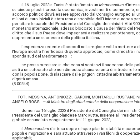
il 16 luglio 2023 a Tunisi è stato firmato un
Memorandum
d'intesa
su cinque pilastri: crescita economica, investimenti e commercio, ene
accordo politico dovrà essere approvato dal Consiglio europeo all'u
milioni di euro iniziali è stata resa disponibile dall'Unione europea pe
per citare le parole del Presidente del Consiglio dei ministri. Altri 900 
monetario internazionale, adesso bloccato a causa del rifiuto del Pre
diritto che il suo Paese deve impegnarsi a realizzare per ottenere, come
rappresenta un successo della politica italiana;
l'esperienza recente di accordi nella regione volti a mettere a dispos
l'Europa mostra l'inefficacia di questo approccio, come dimostra il n
sponda sud del Mediterraneo –:
se possa precisare in che cosa si sostanzi il successo della polit
aiuti a un autocrate che non dimostra alcuna volontà di introdurre l
con la popolazione, di rilasciare dalle prigioni cittadini arbitrariament
dignità umana.
(3-00544)
FOTI, MESSINA, ANTONIOZZI, GARDINI, MONTARULI, RUSPANDINI, 
ANGELO ROSSI. —
Al Ministro degli affari esteri e della cooperazione in
domenica 16 luglio 2023 il Presidente del Consiglio dei ministri Gi
Presidente del Consiglio olandese Mark Rutte, insieme al Presidente 
globale annunciato congiuntamente l'11 giugno 2023;
il
Memorandum
d'intesa copre cinque pilastri: stabilità macroec
popoli e migrazione e sarà attuato attraverso i vari filoni di coopera
applicabili;