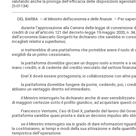
valutando anche la proroga dell'efficacia delle disposizioni agevolati
(5-01134)
DEL BARBA. —
Al Ministro dell'economia e delle finanze
.
— Per saper
durante l'approvazione alla Camera della legge di conversione del 
crediti di cui all'articolo 121 del decreto-legge 19 maggio 2020, n. 34, 
dell'economia Giancarlo Giorgetti ha dichiarato che sarebbe in corso 
incagliati relativi a
superbonus
;
si tratterebbe di una piattaforma che potrebbe avere il ruolo di veico
esigibili da un primo cessionario;
la piattaforma dovrebbe giocare un doppio ruolo a monte e a valle 
mano i crediti, e di cedente del credito veicolato dal settore finanzia
Enel X dovrà essere protagonista, in collaborazione con altre pa
la piattaforma dovrebbe fungere da ponte, cedendo, poi, i crediti ac
abbiano un vantaggio diretto ed immediato;
il Ministro interrogato ha dichiarato anche di aver sensibilizzato 
di maggiori certezze sotto il profilo giuridico, ad acquistare questi cr
Francesco Venturini, Ceo di Enel X, parlando del lavoro del Gove
piattaforma sarebbe quasi pronta e darà un decisivo impulso allo sblo
se il Ministro interrogato sia in grado di dare informazioni riguardo
la costituiranno, ai tempi e modi della sua attivazione e della quanti
tempistica dell'operazione.