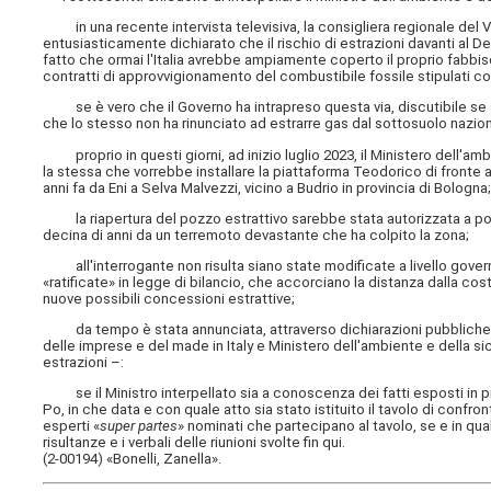
in una recente intervista televisiva, la consigliera regionale del V
entusiasticamente dichiarato che il rischio di estrazioni davanti al 
fatto che ormai l'Italia avrebbe ampiamente coperto il proprio fabbiso
contratti di approvvigionamento del combustibile fossile stipulati con 
se è vero che il Governo ha intrapreso questa via, discutibile se si 
che lo stesso non ha rinunciato ad estrarre gas dal sottosuolo nazion
proprio in questi giorni, ad inizio luglio 2023, il Ministero dell'am
la stessa che vorrebbe installare la piattaforma Teodorico di fronte al
anni fa da Eni a Selva Malvezzi, vicino a Budrio in provincia di Bologna
la riapertura del pozzo estrattivo sarebbe stata autorizzata a poco
decina di anni da un terremoto devastante che ha colpito la zona;
all'interrogante non risulta siano state modificate a livello govern
«ratificate» in legge di bilancio, che accorciano la distanza dalla cost
nuove possibili concessioni estrattive;
da tempo è stata annunciata, attraverso dichiarazioni pubbliche, l
delle imprese e del made in Italy e Ministero dell'ambiente e della sic
estrazioni –:
se il Ministro interpellato sia a conoscenza dei fatti esposti in pr
Po, in che data e con quale atto sia stato istituito il tavolo di confron
esperti «
super partes
» nominati che partecipano al tavolo, se e in qual
risultanze e i verbali delle riunioni svolte fin qui.
(2-00194) «Bonelli, Zanella».