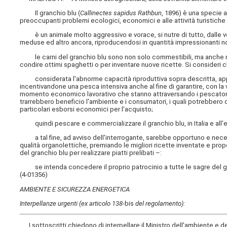
Il granchio blu (
Callinectes sapidus Rathbun
, 1896) è una specie a
preoccupanti problemi ecologici, economici e alle attività turistiche e
è un animale molto aggressivo e vorace, si nutre di tutto, dalle vong
meduse ed altro ancora, riproducendosi in quantità impressionanti 
le carni del granchio blu sono non solo commestibili, ma anche mol
condire ottimi spaghetti o per inventare nuove ricette. Si consideri c
considerata l'abnorme capacità riproduttiva sopra descritta, ap
incentivandone una pesca intensiva anche al fine di garantire, con la v
momento economico lavorativo che stanno attraversando i pescatori i
trarrebbero beneficio l'ambiente e i consumatori, i quali potrebber
particolari esborsi economici per l'acquisto;
quindi pescare e commercializzare il granchio blu, in Italia e all'e
a tal fine, ad avviso dell'interrogante, sarebbe opportuno e necessa
qualità organolettiche, premiando le migliori ricette inventate e pro
del granchio blu per realizzare piatti prelibati –:
se intenda concedere il proprio patrocinio a tutte le sagre del gr
(4-01356)
AMBIENTE E SICUREZZA ENERGETICA
Interpellanze urgenti (ex articolo 138
-bis
del regolamento):
I sottoscritti chiedono di interpellare
il Ministro dell'ambiente e 