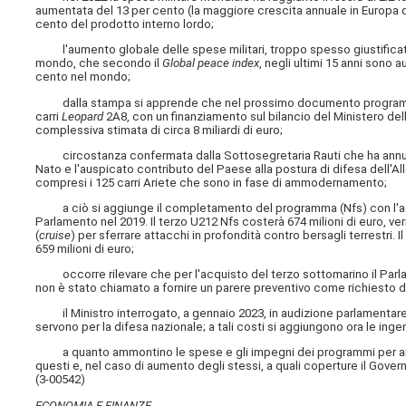
aumentata del 13 per cento (la maggiore crescita annuale in Europa dall
cento del prodotto interno lordo;
l'aumento globale delle spese militari, troppo spesso giustificate co
mondo, che secondo il
Global peace index
, negli ultimi 15 anni sono 
cento nel mondo;
dalla stampa si apprende che nel prossimo documento programmatico
carri
Leopard
2A8, con un finanziamento sul bilancio del Ministero della
complessiva stimata di circa 8 miliardi di euro;
circostanza confermata dalla Sottosegretaria Rauti che ha annunci
Nato e l'auspicato contributo del Paese alla postura di difesa dell'A
compresi i 125 carri Ariete che sono in fase di ammodernamento;
a ciò si aggiunge il completamento del programma (Nfs) con l'acquist
Parlamento nel 2019. Il terzo U212 Nfs costerà 674 milioni di euro, verr
(
cruise
) per sferrare attacchi in profondità contro bersagli terrestri. 
659 milioni di euro;
occorre rilevare che per l'acquisto del terzo sottomarino il Parlame
non è stato chiamato a fornire un parere preventivo come richiesto da
il Ministro interrogato, a gennaio 2023, in audizione parlamentare, a
servono per la difesa nazionale; a tali costi si aggiungono ora le ingen
a quanto ammontino le spese e gli impegni dei programmi per armame
questi e, nel caso di aumento degli stessi, a quali coperture il Govern
(3-00542)
ECONOMIA E FINANZE