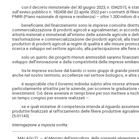
con il decreto ministeriale del 30 giugno 2023, n. 0342515, è stata
sull'avviso pubblico n. 182458 del 22 aprile 2022 per i contratti di fili
PNRR (Piano nazionale di ripresa e resilienza) – oltre 1.200 milioni di 
beneficiarie del finanziamento sono le imprese coinvolte direttam
commercializzazione di prodotti agricoli e agroalimentari, in accordo d
attività materiali e immateriali all'interno delle aziende agricole e de
trasformazione e commercializzazione dei prodotti agricoli, alla trasf
produttori di prodotti agricoli ai regimi di qualità e alle misure promo
ricerca e sviluppo nel settore agricolo, alla partecipazione alle fiere e
solo un quinto dei progetti ritenuti ammissibili saranno finanziati
sviluppo dell'innovazione e della competitività delle imprese emilian
tra le imprese escluse dal bando ci sono gruppi di grande presti
anche nel nostro territorio; eccellenze nel settore biologico, e altre
è auspicabile che il Governo individui subito altre risorse attrave
particolarmente attrattivi per le aziende, per scorrere le graduatorie e
investimenti. Ciò deve avvenire in tempi brevi per non mettere a risc
un tempo congruo per essere realizzati –:
se e quali iniziative di competenza intenda al riguardo assumere il 
produttivi finalizzati al rafforzamento delle filiere produttive agroal
(5-01143)
Interrogazione a risposta scritta:
MALAGUTI. —
Al Ministro dell'agricoltura, della sovranità alimentare e