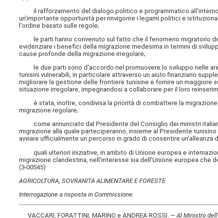
il rafforzamento del dialogo politico e programmatico all'interno d
un'importante opportunità per rinvigorire i legami politici e istituzion
l'ordine basato sulle regole;
le parti hanno convenuto sul fatto che il fenomeno migratorio de
evidenziare i benefìci della migrazione medesima in termini di svilu
cause profonde della migrazione irregolare;
le due parti sono d'accordo nel promuovere lo sviluppo nelle aree
tunisini vulnerabili, in particolare attraverso un aiuto finanziario suppl
migliorare la gestione delle frontiere tunisine e fornire un maggiore s
situazione irregolare, impegnandosi a collaborare per il loro reinser
è stata, inoltre, condivisa la priorità di combattere la migrazione ir
migrazione regolare;
come annunciato dal Presidente del Consiglio dei ministri italiano,
migrazione alla quale parteciperanno, insieme al Presidente tunisino K
avviare ufficialmente un percorso in grado di consentire un'alleanza di
quali ulteriori iniziative, in ambito di Unione europea e internazional
migrazione clandestina, nell'interesse sia dell'Unione europea che de
(3-00545)
AGRICOLTURA, SOVRANITÀ ALIMENTARE E FORESTE
Interrogazione a risposta in Commissione:
VACCARI, FORATTINI, MARINO e ANDREA ROSSI. —
Al Ministro dell