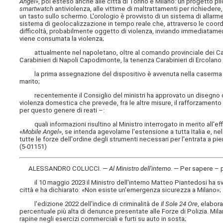
Angel
», poi esteso anche alle città di Torino e Milano: un progetto p
smartwatch
antiviolenza, alle vittime di maltrattamenti per richieder
un tasto sullo schermo. L'orologio è provvisto di un sistema di allarm
sistema di geolocalizzazione in tempo reale che, attraverso le coordin
difficoltà, probabilmente oggetto di violenza, inviando immediatamente
viene consumata la violenza;
attualmente nel napoletano, oltre al comando provinciale dei Carabi
Carabinieri di Napoli Capodimonte, la tenenza Carabinieri di Ercolano 
la prima assegnazione del dispositivo è avvenuta nella caserma P
marito;
recentemente il Consiglio del ministri ha approvato un disegno di 
violenza domestica che prevede, fra le altre misure, il rafforzamen
per questo genere di reati –:
quali informazioni risultino al Ministro interrogato in merito all'ef
«
Mobile Angel
», se intenda agevolarne l'estensione a tutta Italia e, n
tutte le forze dell'ordine degli strumenti necessari per l'entrata a p
(5-01151)
ALESSANDRO COLUCCI. —
Al Ministro dell'interno
.
— Per sapere – 
il 10 maggio 2023 il Ministro dell'interno Matteo Piantedosi ha svolt
città e ha dichiarato: «Non esiste un'emergenza sicurezza a Milano»;
l'edizione 2022 dell'indice di criminalità de
Il Sole 24 Ore
, elabor
percentuale più alta di denunce presentate alle Forze di Polizia. Mila
rapine negli esercizi commerciali e furti su auto in sosta;