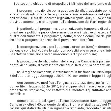
I sottoscritti chiedono di interpellare
il Ministro dell'ambiente e 
Il programma nazionale per la gestione dei rifiuti, adottato con de
strategico di indirizzo per le regioni e le province autonome nella pian
dall'articolo 198-
bis
del decreto legislativo 3 aprile 2006, n. 152 e fissa
province autonome si attengono nell'elaborazione dei Piani regionali d
in particolare, il programma, con un orizzonte temporale di sei ann
orientare le politiche pubbliche e incentivare le iniziative private per
qualità dell'ambiente. Il programma, inoltre, si pone come uno dei pila
insieme al programma nazionale di prevenzione dei rifiuti;
la strategia nazionale per l'economia circolare (Sec) – decreto mi
del quale sono individuate le azioni, gli obiettivi e le misure che si i
un'effettiva transizione verso un'economia di tipo circolare;
la produzione dei rifiuti urbani della regione Campania è pari, nel 20
cento. Al riguardo, si rileva inoltre che dal 2016 al 2021 la percentuale
nella regione Campania, è attualmente in funzione un unico impianto 
5 del decreto-legge 23 maggio 2008, n. 90, convertito in legge 14 lug
con successiva modifica all'originaria autorizzazione, nell'ambito d
convertito in legge n. 26 del 2010, è stato previsto in fase di eserciz
progetto dell'impianto», con l'effetto di aumentare il quantitativo an
tonnellate;
come attestato dal
report
dell'anno 2022 recante «Monitoraggio de
Campania», oltre il 60 per cento dei rifiuti indifferenziati trattati ne
l'analisi qualitativa dei rifiuti in ingresso all'impianto, racconta di u