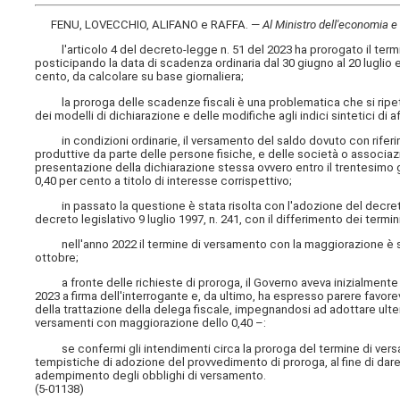
FENU, LOVECCHIO, ALIFANO e RAFFA. —
Al Ministro dell'economia e 
l'articolo 4 del decreto-legge n. 51 del 2023 ha prorogato il termine p
posticipando la data di scadenza ordinaria dal 30 giugno al 20 luglio 
cento, da calcolare su base giornaliera;
la proroga delle scadenze fiscali è una problematica che si ripet
dei modelli di dichiarazione e delle modifiche agli indici sintetici di a
in condizioni ordinarie, il versamento del saldo dovuto con riferimen
produttive da parte delle persone fisiche, e delle società o associazion
presentazione della dichiarazione stessa ovvero entro il trentesimo 
0,40 per cento a titolo di interesse corrispettivo;
in passato la questione è stata risolta con l'adozione del decreto d
decreto legislativo 9 luglio 1997, n. 241, con il differimento dei termin
nell'anno 2022 il termine di versamento con la maggiorazione è stato 
ottobre;
a fronte delle richieste di proroga, il Governo aveva inizialment
2023 a firma dell'interrogante e, da ultimo, ha espresso parere favore
della trattazione della delega fiscale, impegnandosi ad adottare ulteri
versamenti con maggiorazione dello 0,40 –:
se confermi gli intendimenti circa la proroga del termine di versam
tempistiche di adozione del provvedimento di proroga, al fine di dare 
adempimento degli obblighi di versamento.
(5-01138)