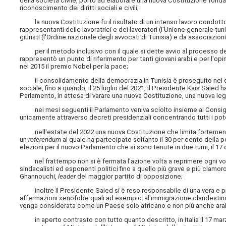
della società civile, portò ad elaborare una nuova Costituzione fonda
riconoscimento dei diritti sociali e civili;
la nuova Costituzione fu il risultato di un intenso lavoro condotto
rappresentanti delle lavoratrici e dei lavoratori (l'Unione generale tun
giuristi (l'Ordine nazionale degli avvocati di Tunisia) e da associazioni d
per il metodo inclusivo con il quale si dette avvio al processo demo
rappresentò un punto di riferimento per tanti giovani arabi e per l'op
nel 2015 il premio Nobel per la pace;
il consolidamento della democrazia in Tunisia è proseguito nel cor
sociale, fino a quando, il 25 luglio del 2021, il Presidente Kais Saied h
Parlamento, in attesa di varare una nuova Costituzione, una nuova le
nei mesi seguenti il Parlamento veniva sciolto insieme al Consigli
unicamente attraverso decreti presidenziali concentrando tutti i pote
nell'estate del 2022 una nuova Costituzione che limita fortemente il
un
referendum
al quale ha partecipato soltanto il 30 per cento della 
elezioni per il nuovo Parlamento che si sono tenute in due turni, il 17
nel frattempo non si è fermata l'azione volta a reprimere ogni voce di 
sindacalisti ed esponenti politici fino a quello più grave e più clam
Ghannouchi,
leader
del maggior partito di opposizione;
inoltre il Presidente Saied si è reso responsabile di una vera e prop
affermazioni xenofobe quali ad esempio: «l'immigrazione clandestina 
venga considerata come un Paese solo africano e non più anche ar
in aperto contrasto con tutto quanto descritto, in Italia il 17 marzo 