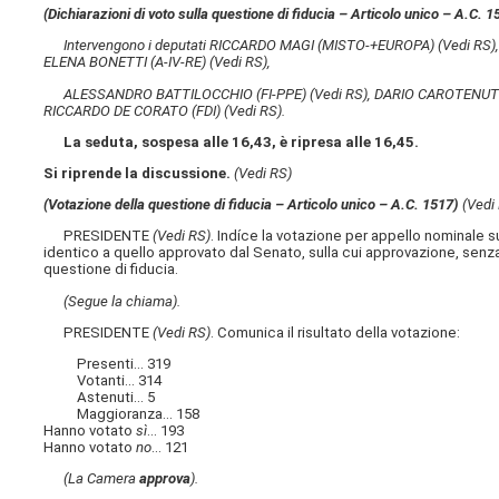
(Dichiarazioni di voto sulla questione di fiducia – Articolo unico – A.C. 15
Intervengono i deputati RICCARDO MAGI (MISTO-+EUROPA)
(Vedi RS)
ELENA BONETTI (A-IV-RE)
(Vedi RS)
,
ALESSANDRO BATTILOCCHIO (FI-PPE)
(Vedi RS)
, DARIO CAROTENU
RICCARDO DE CORATO (FDI)
(Vedi RS)
.
La seduta, sospesa alle 16,43, è ripresa alle 16,45.
Si riprende la discussione.
(Vedi RS)
(Votazione della questione di fiducia – Articolo unico – A.C. 1517​)
(Vedi
PRESIDENTE
(Vedi RS)
. Indíce la votazione per appello nominale s
identico a quello approvato dal Senato, sulla cui approvazione, sen
questione di fiducia.
(Segue la chiama).
PRESIDENTE
(Vedi RS)
. Comunica il risultato della votazione:
Presenti... 319
Votanti... 314
Astenuti... 5
Maggioranza... 158
Hanno votato
sì
... 193
Hanno votato
no
... 121
(La Camera
approva
).