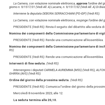
La Camera, con votazione nominale elettronica,
approva
l'ordine del 
giorno n. 9/1517/31
(Vedi All. A)
Lacarra, n. 9/1517/32
(Vedi All. A)
Di Bia
Interviene la deputata DEBORA SERRACCHIANI (PD-IDP)
(Vedi RS)
.
La Camera, con votazione nominale elettronica, respinge l'ordine del 
PRESIDENTE
(Vedi RS)
. Rinvia il seguito del dibattito alla seduta d
Nomina dei componenti della Commissione parlamentare di vigil
PRESIDENTE
(Vedi RS)
. Rende una comunicazione all'Assemblea.
Nomina dei componenti della Commissione parlamentare di inchi
RS)
PRESIDENTE
(Vedi RS)
. Rende una comunicazione all'Assemblea.
Interventi di fine seduta.
(Vedi RS)
Intervengono i deputati CARMELA AURIEMMA (M5S)
(Vedi RS)
, ALFO
GHIRRA (AVS)
(Vedi RS)
.
Ordine del giorno della prossima seduta.
(Vedi RS)
PRESIDENTE
(Vedi RS)
. Comunica l'ordine del giorno della prossi
Mercoledì 8 novembre 2023, alle 12.
La seduta termina alle 20,10.