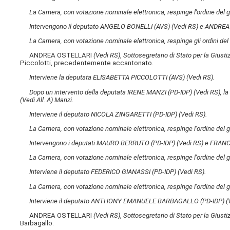
La Camera, con votazione nominale elettronica, respinge l'ordine del 
Intervengono il deputato ANGELO BONELLI (AVS)
(Vedi RS)
e ANDREA
La Camera, con votazione nominale elettronica, respinge gli ordini de
ANDREA OSTELLARI
(Vedi RS)
,
Sottosegretario di Stato per la Giusti
Piccolotti, precedentemente accantonato.
Interviene la deputata ELISABETTA PICCOLOTTI (AVS)
(Vedi RS)
.
Dopo un intervento della deputata IRENE MANZI (PD-IDP)
(Vedi RS)
, l
(Vedi All. A)
Manzi.
Interviene il deputato NICOLA ZINGARETTI (PD-IDP)
(Vedi RS)
.
La Camera, con votazione nominale elettronica, respinge l'ordine del 
Intervengono i deputati MAURO BERRUTO (PD-IDP)
(Vedi RS)
e FRANC
La Camera, con votazione nominale elettronica, respinge l'ordine del 
Interviene il deputato FEDERICO GIANASSI (PD-IDP)
(Vedi RS)
.
La Camera, con votazione nominale elettronica, respinge l'ordine del 
Interviene il deputato ANTHONY EMANUELE BARBAGALLO (PD-IDP)
(
ANDREA OSTELLARI
(Vedi RS)
,
Sottosegretario di Stato per la Giusti
Barbagallo.