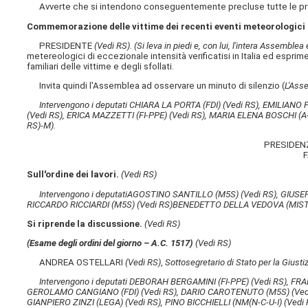
Avverte che si intendono conseguentemente precluse tutte le pr
Commemorazione delle vittime dei recenti eventi meteorologici di 
PRESIDENTE
(Vedi RS)
.
(Si leva in piedi e, con lui, l'intera Assemble
metereologici di eccezionale intensità verificatisi in Italia ed esprim
familiari delle vittime e degli sfollati.
Invita quindi l'Assemblea ad osservare un minuto di silenzio (
L'Ass
Intervengono i deputati CHIARA LA PORTA (FDI)
(Vedi RS)
, EMILIANO 
(Vedi RS)
, ERICA MAZZETTI (FI-PPE)
(Vedi RS)
, MARIA ELENA BOSCHI (A
RS)
-M).
PRESIDEN
F
Sull'ordine dei lavori.
(Vedi RS)
Intervengono i deputati
AGOSTINO SANTILLO (M5S)
(Vedi RS)
, GIUS
RICCARDO RICCIARDI (M5S)
(Vedi RS)
BENEDETTO DELLA VEDOVA (MIS
Si riprende la discussione.
(Vedi RS)
(Esame degli ordini del giorno – A.C. 1517​)
(Vedi RS)
ANDREA OSTELLARI
(Vedi RS)
,
Sottosegretario di Stato per la Giusti
Intervengono i deputati DEBORAH BERGAMINI (FI-PPE)
(Vedi RS)
, FR
GEROLAMO CANGIANO (FDI)
(Vedi RS)
, DARIO CAROTENUTO (M5S)
(Ved
GIANPIERO ZINZI (LEGA)
(Vedi RS)
, PINO BICCHIELLI (NM(N-C-U-I)
(Vedi 