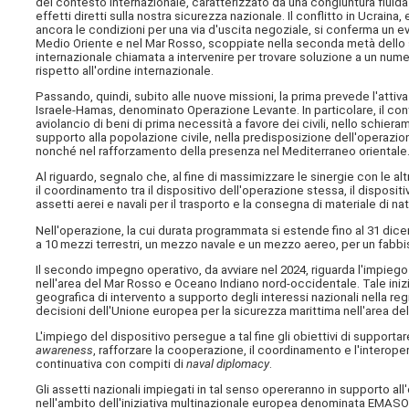
del contesto internazionale, caratterizzato da una congiuntura fluida e
effetti diretti sulla nostra sicurezza nazionale. Il conflitto in Ucrai
ancora le condizioni per una via d'uscita negoziale, si conferma un e
Medio Oriente e nel Mar Rosso, scoppiate nella seconda metà dello s
internazionale chiamata a intervenire per trovare soluzione a un nu
rispetto all'ordine internazionale.
Passando, quindi, subito alle nuove missioni, la prima prevede l'attivaz
Israele-Hamas, denominato Operazione Levante. In particolare, il con
aviolancio di beni di prima necessità a favore dei civili, nello schie
supporto alla popolazione civile, nella predisposizione dell'operazio
nonché nel rafforzamento della presenza nel Mediterraneo orientale
Al riguardo, segnalo che, al fine di massimizzare le sinergie con le alt
il coordinamento tra il dispositivo dell'operazione stessa, il dispos
assetti aerei e navali per il trasporto e la consegna di materiale di na
Nell'operazione, la cui durata programmata si estende fino al 31 dic
a 10 mezzi terrestri, un mezzo navale e un mezzo aereo, per un fabbis
Il secondo impegno operativo, da avviare nel 2024, riguarda l'impiego 
nell'area del Mar Rosso e Oceano Indiano nord-occidentale. Tale inizia
geografica di intervento a supporto degli interessi nazionali nella reg
decisioni dell'Unione europea per la sicurezza marittima nell'area d
L'impiego del dispositivo persegue a tal fine gli obiettivi di supportare 
awareness
, rafforzare la cooperazione, il coordinamento e l'interoper
continuativa con compiti di
naval diplomacy
.
Gli assetti nazionali impiegati in tal senso opereranno in supporto all
nell'ambito dell'iniziativa multinazionale europea denominata EMASOH,