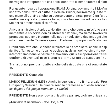
ma vogliano intraprendere una seria, concreta e immediata via dipl
Per quanto riguarda l'operazione EUAM Ucraina, ovviamente il MoVim
rispetto dello Stato di diritto in Ucraina. Quindi, noi inviamo quest
una mano all'Ucraina anche su questo punto di vista, perché tra l'al
metta fine a questa guerra e che si possa trovare una soluzione che v
Meloni ha pronunciato al telefono.
Arrivo alla missione Aspides. Noi riteniamo che questa missione sia im
mercantile e coincide con gli interessi nazionali, ma siamo favorevol
premessa, abbiamo inserito nella nostra risoluzione due impegni che,
informare queste Camere e questo Parlamento proprio sull'andamen
Prendiamo atto che - e anche il relatore lo ha precisato, anche in r
riunite affari esteri e difesa - è escluso qualsiasi coinvolgimento co
interpretiamo bene le parole del Governo, qualsiasi operazione terres
confronti di eventuali missili, droni o altri mezzi atti ad attaccare il 
Tra l'altro, noi prendiamo atto anche delle risposte che ci sono stat
153.
PRESIDENTE. Concluda.
MARCO PELLEGRINI (
M5S
). Anche in quel caso - ho finito, grazie, P
Prosperity Guardian. Se queste sono le premesse e queste sono le 
dei deputati del gruppo MoVimento 5 Stelle)
.
PRESIDENTE. Non essendovi altri iscritti a parlare, dichiaro chiusa la
(Annunzio di risoluzioni - Doc. XVI, n. 2)