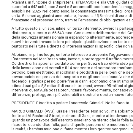
Atalanta, in funzione di antipirateria, all'EMASOH e alla CMF guidata da
superiori a 642 unità, con 3 navi e 5 aeromobili, corrispondenti a maggio
esigibili nel 2025. Nel complesso, la consistenza massima degli organi
unità. Gli oneri aggiuntivi ammontano, invece, a 45,8 milioni di euro, di 
finanziario del prossimo anno, tramite l'emissione di obbligazioni esigi
A tutto questo si unisce, infine, un terzo intervento, ovvero la partec
distaccata, al costo di 66.543 euro. Con questa deliberazione del Go
della sicurezza internazionale si espandono ulteriormente, accrescendo
nuovi interventi trovano la loro principale giustificazione non tanto e
piuttosto nella tutela diretta di interessi nazionali specifici che ric
Abbiamo, in primo luogo, un forte interesse a prevenire l'aggravamento
L'intervento nel Mar Rosso mira, invece, a proteggere il traffico mercant
Coldiretti ci ha appena ricordato come per Suez e Bab el-Mandeb passi
della lavorazione dei cereali e il 14 per cento del pomodoro trasforma
petrolio, beni elettronici, macchinari e prodotti in pelle, beni che d
sovraccarichi nel prezzo del trasporto e negli oneri assicurativi ch
facendo, significa per noi porre fine ai danni economici che stiamo s
stimati pari già a 8,8 miliardi di euro in tre mesi, ovvero 95 milioni a
interventi quest'Aula possa pronunciarsi favorevolmente, consapevole 
differenze, proteggere i più vulnerabili e costruire così un nuovo fut
PRESIDENTE. È iscritto a parlare l'onorevole Grimaldi. Ne ha facoltà.
MARCO GRIMALDI (
AVS
). Grazie, Presidente. Non so voi, ma abbiam
ferite ad Al-Rasheed Street, nel nord di Gaza, mentre attendevano pane 
Quando un portavoce dell'esercito israeliano ha riferito che la folla 
risposto: quando dice folla, parla di quelle persone che muoiono di f
la realtà, i bambini muoiono di fame mentre i loro genitori vengono ucci