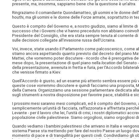
presente, ma, insomma, sappiamo bene che la questione è un'altra.
Ringraziamo il comandante Quondamatteo, gli uomini e le donne dell'eq
houthi, ma gli uomini e le donne delle Forze armate, soprattutto in te
Questo è compito del Governo e, a nostro giudizio, siamo al limite di
successo che i Governi che vi hanno preceduto non abbiano coinvolto 
Presidente del Consiglio, che era stata sempre tenuta al corrente di
sulle decisioni collegate all'invasione russa dell'Ucraina.
Voi, invece, state usando il Parlamento come palcoscenico, come a
stiamo ancora aspettando quanto previsto dal decreto del piano Mat
Mattei, che vorremmo poter discutere - ricordo che è prerogativa del
mese dopo, la presentazione di quel piano nella
location
del Senato 
della presentazione, avvenuta in fretta e furia, per l'Accordo bilateral
che venisse firmato a Kiev.
Quell'Accordo è giusto; ad un esame più attento sembra essere più va
queste cose vorremmo discutere e quindi facciamo una proposta, Mini
della Camera. Organizziamo una sessione parlamentare dedicata alla 
sugli strumenti a nostra disposizione per favorire pace, stabilità e si
I prossimi mesi saranno mesi complicati, ed è compito del Governo, a n
semplicemente un'unità di facciata, raffazzonata e affrettata perch
Levante - per il lavoro che lei, l'unità di crisi, i nostri diplomatici ac
popolazione civile palestinese. Siamo orgogliosi, siamo orgogliosi d
Quando vediamo i bambini palestinesi che arrivano in Italia e vengono a
sistema Paese sta mettendo per fare del nostro Paese un luogo dov
momento di pace e di tranquillità per questi civili. Condividiamo gli 