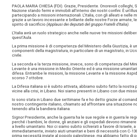
PAOLA MARIA CHIESA (
FDI
). Grazie, Presidente. Onorevoli colleghi, S
Nazione stando fermi e immobili all'interno dei nostri confini. È un'il
partecipando a missioni internazionali. L'Italia, con gli alleati e nel
grazie a un lavoro incessante e brillante delle nostre Forze armate, 
spirito di sacrificio
(Applausi dei deputati del gruppo Fratelli d'Italia)
.
L'Italia avrà un ruolo strategico anche nelle nuove tre missioni delib
quest'Aula.
La prima missione è di competenza del Ministero della Giustizia, è 
componenti della magistratura, in particolare di un magistrato, in Ucr
civile.
La seconda e la terza missione, invece, sono di competenza del Mini
Levante è una missione in Medio Oriente ed è una missione umanitari
difesa. Entrambe le missioni, la missione Levante e la missione Aspi
scorso 7 ottobre.
La Difesa italiana si è subito attivata, abbiamo subito fatto la nostra
vicine alla crisi, in Libano. Noi siamo presenti in Libano con due missi
Io sono stata in Libano due settimane fa e ho detto grazie al comanda
nostro contingente italiano, chiamato ad affrontare una situazione non 
tenendo alta la bandiera italiana.
Signor Presidente, anche la guerra ha le sue regole e in guerra le rego
perché i bambini, le donne, gli anziani e gli ospedali devono rimanere fu
a livello umanitario. Noi ci siamo subito schierati a favore di Israele,
immediatamente, inviato aiuti umanitari e beni di necessità con C-130
prima necessità inviate al popolo palestinese, ma abbiamo fatto di più.