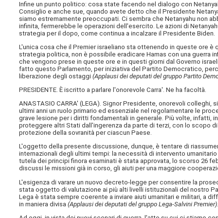
Infine un punto politico: cosa state facendo nel dialogo con Netanya
Consiglio e anche sue, quando avete detto che il Presidente Netany
siamo estremamente preoccupati. Ci sembra che Netanyahu non abbia 
infinita, fermerebbe le operazioni dell'esercito. Le azioni di Netanyah
strategia per il dopo, come continua a incalzare il Presidente Biden.
L'unica cosa che il Premier israeliano sta ottenendo in queste ore è 
strategia politica, non è possibile eradicare Hamas con una guerra infi
che vengono prese in queste ore e in questi giorni dal Governo israe
fatto questo Parlamento, per iniziativa del Partito Democratico, perc
liberazione degli ostaggi
(Applausi dei deputati del gruppo Partito Dem
PRESIDENTE. È iscritto a parlare l'onorevole Carra'. Ne ha facoltà.
ANASTASIO CARRA' (
LEGA
). Signor Presidente, onorevoli colleghi, s
ultimi anni un ruolo primario ed essenziale nel regolamentare le proce
grave lesione per i diritti fondamentali in generale. Più volte, infatti
proteggere altri Stati dall'ingerenza da parte di terzi, con lo scopo di t
protezione della sovranità per ciascun Paese.
L'oggetto della presente discussione, dunque, è tentare di riassumere
internazionali degli ultimi tempi: la necessità di intervento umanitario 
tutela dei principi finora esaminati è stata approvata, lo scorso 26 fe
discussi le missioni già in corso, gli aiuti per una maggiore cooperazi
L'esigenza di varare un nuovo decreto-legge per consentire la prosecuz
stata oggetto di valutazione ai più alti livelli istituzionali del nostr
Lega è stata sempre coerente a inviare aiuti umanitari e militari, a di
in maniera divisa
(Applausi dei deputati del gruppo Lega-Salvini Premier)
Ad oggi, in vista dei nuovi scenari di guerra, l'atto su cui ci stia