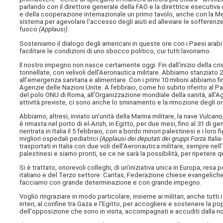
parlando con il direttore generale della FAO e la direttrice esecutiva
e della cooperazione internazionale un primo tavolo, anche con la Mez
sistema per agevolare l'accesso degli aiuti ed alleviare le sofferenz
fuoco
(Applausi)
.
Sosteniamo il dialogo degli americani in queste ore con i Paesi arabi
facilitare le condizioni di uno sbocco politico, cui tutti lavoriamo.
Il nostro impegno non nasce certamente oggi. Fin dall'inizio della cris
tonnellate, con velivoli dell'Aeronautica militare. Abbiamo stanziato 20
all'emergenza sanitaria e alimentare. Con i primi 10 milioni abbiamo f
Agenzie delle Nazioni Unite. A febbraio, come ho subito riferito al Pa
del polo ONU di Roma, all'Organizzazione mondiale della sanità, all'Ag
attività previste, ci sono anche lo sminamento e la rimozione degli or
Abbiamo, altresì, inviato un'unità della Marina militare, la nave
Vulcano
è rimasta nel porto di el-Arish, in Egitto, per due mesi, fino al 31 d
rientrata in Italia il 5 febbraio, con a bordo minori palestinesi e i loro
migliori ospedali pediatrici
(Applausi dei deputati dei gruppi Forza Italia
trasportati in Italia con due voli dell'Aeronautica militare, sempre nel
palestinesi e siamo pronti, se ce ne sarà la possibilità, per ripetere
Si è trattato, onorevoli colleghi, di un'iniziativa unica in Europa, resa
italiano e del Terzo settore: Caritas, Federazione chiese evangeliche 
facciamo con grande determinazione e con grande impegno.
Voglio ringraziare in modo particolare, insieme ai militari, anche tutti i
interi, al confine tra Gaza e l'Egitto, per accogliere e sostenere la 
dell'opposizione che sono in visita, accompagnati e accuditi dalla n