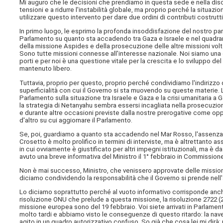
Mi auguro che le decisioni che prendiamo in questa sede e nella discus
tensioni e a ridurre l'instabilità globale, ma proprio perché la situazi
utilizzare questo intervento per dare due ordini di contributi costrutti
In primo luogo, le esprimo la profonda insoddisfazione del nostro par
Parlamento su quanto sta accadendo tra Gaza e Israele e nel quadra
della missione Aspides e della prosecuzione delle altre missioni volte 
Sono tutte missioni connesse all'interesse nazionale. Noi siamo una
porti e per noi è una questione vitale per la crescita e lo sviluppo de
mantenuto libero.
Tuttavia, proprio per questo, proprio perché condividiamo l'indirizz
superficialità con cui il Governo si sta muovendo su queste materie. L'u
Parlamento sulla situazione tra Israele e Gaza e la crisi umanitaria a G
la strategia di Netanyahu sembra essersi incagliata nella prosecuzione 
e durante altre occasioni previste dalla nostre prerogative come o
d'altro su cui aggiornare il Parlamento.
Se, poi, guardiamo a quanto sta accadendo nel Mar Rosso, l'assenza 
Crosetto è molto prolifico in termini di interviste, ma è altrettanto a
in cui ovviamente è giustificato per altri impegni istituzionali, ma 
avuto una breve informativa del Ministro il 1° febbraio in Commission
Non è mai successo, Ministro, che venissero approvate delle missioni
diciamo condividendo la responsabilità che il Governo si prende nell
Lo diciamo soprattutto perché al vuoto informativo corrisponde anche 
risoluzione ONU che prelude a questa missione, la risoluzione 2722 (
missione europea sono del 19 febbraio. Voi siete arrivati in Parlamen
molto tardi e abbiamo visto le conseguenze di questo ritardo: la na
agito in un quadro autorizzativo confuso. So già che cosa lei mi dirà;