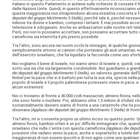
italiano in questo Parlamento si astiene sulle richieste di cessate 
delle Nazioni Unite. Quindi, in questo effettivamente riconosciamo 
questa maggioranza non intraprendono alcuna iniziativa concreta e f
deputati del gruppo MoVimento 5 Stelle)
, perché tale è, perché nessuno
milione tra donne e bambini, compresi i lattanti. È mai possibile acc
televisione è sdoganato. Anche ex ambasciatori sulle nostre reti tel
Però, noi non lo possiamo accettare, non possiamo accettare tutto 
carneficina sia interrotta il più presto possibile.
Tra l'altro, sono ancora nei nostri occhi le immagini, di qualche giorn
semplicemente attorno ai camion che portavano gli aiuti umanitari; no
dell'esercito israeliano, che ha liquidato la faccenda come uno sfort
Noi vogliamo il bene di Israele, noi siamo amici di Israele e, quindi, c
sotto una via che sia largamente condivisibile. Noi guardiamo a grand
dei deputati del gruppo MoVimento 5 Stelle)
, ex valoroso generale dell'
Nobel per la pace che si è battuto per tutta la sua vita, specie nella pa
popolo di Israele e il popolo palestinese potessero vivere in pace, e
alcuni estremisti.
Noi ci troviamo di fronte a 30.000 civili massacrati, almeno finora, nell
che sono ferite o mutilate. Poi, abbiamo oltre 1,5 milioni di sfollati ch
sostanzialmente davvero siamo di fronte a una catastrofe che ha poc
disumana
(Applausi dei deputati del gruppo MoVimento 5 Stelle)
di front
Tra l'altro, mi si consenta proprio un ultimo inciso su questo punto. 
almeno finora, bambini orfani è un po' difficile immaginare che, quand
israeliano che nulla c'entra con questa carneficina
(Applausi dei depu
posizioni che vadano verso la pace, anche e soprattutto a tutela del
maggioranza di non essere ipocriti e di non agire come una qualsiasi org