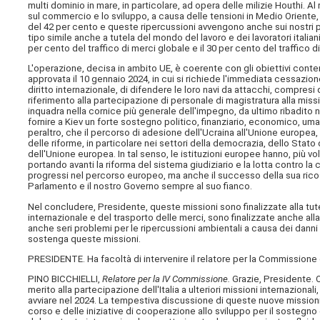
multi dominio in mare, in particolare, ad opera delle milizie Houthi. A
sul commercio e lo sviluppo, a causa delle tensioni in Medio Oriente, 
del 42 per cento e queste ripercussioni avvengono anche sui nostri port
tipo simile anche a tutela del mondo del lavoro e dei lavoratori italian
per cento del traffico di merci globale e il 30 per cento del traffico d
L'operazione, decisa in ambito UE, è coerente con gli obiettivi contenu
approvata il 10 gennaio 2024, in cui si richiede l'immediata cessazione
diritto internazionale, di difendere le loro navi da attacchi, compresi 
riferimento alla partecipazione di personale di magistratura alla mi
inquadra nella cornice più generale dell'impegno, da ultimo ribadito 
fornire a Kiev un forte sostegno politico, finanziario, economico, uma
peraltro, che il percorso di adesione dell'Ucraina all'Unione europea
delle riforme, in particolare nei settori della democrazia, dello Stato d
dell'Unione europea. In tal senso, le istituzioni europee hanno, più volte
portando avanti la riforma del sistema giudiziario e la lotta contro la
progressi nel percorso europeo, ma anche il successo della sua ricos
Parlamento e il nostro Governo sempre al suo fianco.
Nel concludere, Presidente, queste missioni sono finalizzate alla tutela 
internazionale e del trasporto delle merci, sono finalizzate anche a
anche seri problemi per le ripercussioni ambientali a causa dei dann
sostenga queste missioni.
PRESIDENTE. Ha facoltà di intervenire il relatore per la Commissione 
PINO BICCHIELLI,
Relatore per la IV Commissione.
Grazie, Presidente. O
merito alla partecipazione dell'Italia a ulteriori missioni internaziona
avviare nel 2024. La tempestiva discussione di queste nuove missioni
corso e delle iniziative di cooperazione allo sviluppo per il sostegno