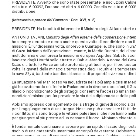
PRESIDENTE. Avverto che sono state presentate le risoluzioni Calovini, F
ed altri n. 6-00092, Faraone ed altri n. 6-00093, Zanella ed altri n. 6-00
distribuzione.
(Intervento e parere del Governo - Doc. XVI, n. 2)
PRESIDENTE. Ha facoltà di intervenire il Ministro degli Affari esteri 
ANTONIO TAJANI,
Ministro degli Affari esteri e della cooperazione inter
ho sempre cercato e cerco anche questa volta di condividere con il
missioni. È l'undicesima volta, onorevole Quartapelle, che sono in un'
di Gaza. Iniziamo dall'operazione Levante, in Medio Oriente, del disp
multidominio è compresa la missione europea Aspides. Sabato scor
lanciato dagli Houthi nello stretto di Bab el-Mandeb. A nome del Gover
Duilio
e a tutte le Forze armate profonda gratitudine, per il loro cos
volta, la gravità della minaccia terroristica degli Houthi e la tempesti
la nave
Sky II
, battente bandiera liberiana, di proprietà svizzera e diret
La situazione nel Mar Rosso va inquadrata nella più ampia crisi in M
già ho avuto modo di riferire in Parlamento in diverse occasioni, il Go
rilascio incondizionato degli ostaggi, consentire l'accesso umanitario
condizioni minime per far prevalere la via della diplomazia e della poli
Abbiamo appreso con sgomento della strage di giovedì scorso a Gaza,
per il raggiungimento di una tregua. Nessuno può cancellare i fatti 
il conflitto, ma sono troppe le vittime palestinesi che non hanno nulla 
per giungere al più presto ad un cessate il fuoco. Abbiamo chiesto ad 
È fondamentale continuare a lavorare per un rapido rilascio degli ostag
rischio di una catastrofe umanitaria ancor più devastante. Dobbiamo far
promuovere - cerco di spiegarlo in maniera ancora più chiara - un'iniz