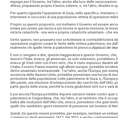
impegni per il Governo, tra l'altro, anche alla luce delle rassicurazi
difesa, preparando proprio il lavoro odierno, e, tra l'altro, ribadite in q
Per quanto riguarda l'operazione di Gaza, nello specifico, riteniam
intervenire in soccorso di una popolazione vittima di operazioni militar
Proprio su questo proposito, noi invitiamo il Governo ad essere ancor
inviare più uomini, più mezzi e più risorse in questa missione, la mis
vista la catastrofe - una vera e propria catastrofe umanitaria - che viv
Detto questo, non possiamo non sottolineare la contraddittorietà d
operazione vogliono curare le ferite delle vittime palestinesi, ma dall
realmente chi quelle ferite ai palestinesi le provoca
(Applausi dei dep
E non ci vengano a dire, questa maggioranza e questo Governo, che, se
riuscirci l'Italia. Invece, gli americani, se solo volessero, potrebbero
invece gli Stati Uniti con il loro veto, che è stato espresso davanti a
L'Italia, il nostro Paese insieme agli alleati europei, potrebbe incidere m
diritto umanitario internazionale. Tra l'altro, anche l'Europa, per e
sicurezza delle Nazioni Unite, potrebbe presentare una bozza di ris
protezione della popolazione civile palestinese di Gaza; e, l'Europa p
alle parole, una missione di interposizione dei caschi blu dell'ONU, po
parte giusta della storia, perché la storia giudicherà tutti noi e sarà 
E poi ancora l'Europa potrebbe imporre sanzioni mirate contro quei co
palestinesi in Cisgiordania, che, tra l'altro, è un territorio che è occ
barba alle risoluzioni dell'ONU che, invece, prevedono che quel terri
quelli che sarebbero giusti strumenti di pressione sul Governo di Net
Quindi, tra queste misure potrebbe, per esempio, rientrare un embargo 
commercio degli armamenti, l'ATT del 2013, e anche conformemente 