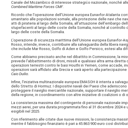
Canale del Mozambico di interesse strategico nazionale, nonché alle a
Combined Maritime Forces CMF
.
Ricordo che l'operazione dell'Unione europea Eunavfor-Atalanta cont
umanitario alle popolazioni somale, alla protezione delle navi che na
atti di pirateria al largo della Somalia, all'attuazione dell'embargo dell
stupefacenti al largo delle coste della Somalia, nonché al controllo de
largo delle coste della Somalia.
L'operazione di sicurezza marittima dell'Unione europea Eunavfor-Aspid
Rosso, intende, invece, contribuire alla salvaguardia della libera navig
che include Mar Rosso, Golfo di Aden e Golfo Persico, estesi alla dif
Come abbiamo precisato anche nel dibattito in Commissione, la missione
prevede l'abbattimento di droni, missili e qualsiasi altra arma diretta
operazioni terrestri contro le basi Houthi in Yemen, come accade, in
operazioni sarà affidato alla Grecia e sarà aperto alla partecipazione 
Caio Duilio
.
Infine, l'iniziativa multinazionale europea EMASOH è intenta a salvagua
dello Stretto di Hormuz. I dispositivi navali dei Paesi che aderiscono 
proteggere il naviglio mercantile nazionale, supportare il naviglio mer
della regione, in coordinamento con altre iniziative di coalizioni o di 
La consistenza massima del contingente di personale nazionale impiega
mezzi aerei, per una durata programmata fino al 31 dicembre 2024 e un
esigibili nel 2025.
Con riferimento alle citate due nuove missioni, la consistenza massi
mentre il fabbisogno finanziario è pari a 45.863.900 euro così distribu