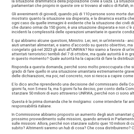
la situazione drammatica della popolazione civile a Gaza. La situazio
parlamentari che proprio in queste ore si trovano al valico di Rafah, 
Gli avvenimenti di giovedì, quando più di 110 persone sono morte duran
mostrato quanto la situazione sia disperata, e la dinamica esatta ch
ogni caso da quelle immagini è evidente che la situazione dei civili d
che durano ormai da 150 giorni, è una situazione disperata e non c'è a
incidenti la complessità delle operazioni umanitarie in queste condiz
E qui abbiamo alcune questioni, Ministro. Lei, ieri, in un'intervista - anco
aiuti umanitari alimentari, e siamo d'accordo su questo obiettivo, 
congelato già nel 2023 gli aiuti all'UNRWA? Noi siamo a favore di un
attentati terroristici terribili del 7 di ottobre, ma quale autorità è in
in questo momento? Quale autorità ha la capacità di fare la distribuzi
Risponda a questa domanda, perché sono molto preoccupata che si cance
grado di fare quello in una situazione umanitaria estremamente grave
delle dichiarazioni, ma poi, nel concreto, non si riesca a capire come f
E lo dico anche riprendendo una decisione del commissario della Co
giorni fa, non 5 mesi fa, ma 5 giorni fa ha deciso, per conto della 
stanziare 50 milioni di euro attraverso UNRWA, perché non ci sono altri c
Questa è la prima domanda che le rivolgiamo: come intendete far arri
responsabilità italiane.
In Commissione abbiamo proposto un aumento degli aiuti umanitari già
prossimo provvedimento sulle missioni, quando arriverà in Parlament
sulle missioni. Allora, perché non stanziare subito quei 10 milioni di cui
subito? Altrimenti saremo un
hub
di cosa? Che cosa distribuiremo? C