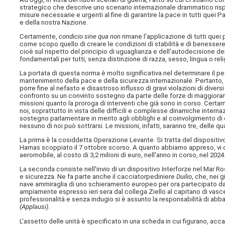
strategico che descrive uno scenario internazionale drammatico risp
misure necessarie e urgenti al fine di garantire la pace in tutti quei 
e della nostra Nazione.
Certamente,
condicio sine qua non
rimane l'applicazione di tutti quei p
come scopo quello di creare le condizioni di stabilità e di benessere
cioè sul rispetto del principio di uguaglianza e dell'autodecisione dei 
fondamentali per tutti, senza distinzione di razza, sesso, lingua o rel
La portata di questa norma è molto significativa nel determinare il pes
mantenimento della pace e della sicurezza internazionale. Pertanto, 
porre fine al nefasto e disastroso influsso di gravi violazioni di diver
confronto su un convinto sostegno da parte delle forze di maggioran
missioni quanto la proroga di interventi che già sono in corso. Certa
noi, soprattutto in vista delle difficili e complesse dinamiche inter
sostegno parlamentare in merito agli obblighi e al coinvolgimento di
nessuno di noi può sottrarsi. Le missioni, infatti, saranno tre, delle qu
La prima è la cosiddetta Operazione Levante. Si tratta del dispositivo
Hamas scoppiato il 7 ottobre scorso. A quanto abbiamo appreso, vi d
aeromobile, al costo di 3,2 milioni di euro, nell'anno in corso, nel 2024
La seconda consiste nell'invio di un dispositivo Interforze nel Mar R
e sicurezza. Ne fa parte anche il cacciatorpediniere
Duilio
, che, nei 
nave ammiraglia di uno schieramento europeo per ora partecipato da qu
ampiamente espresso ieri sera dal collega Ziello al capitano di vas
professionalità e senza indugio si è assunto la responsabilità di abb
(Applausi)
.
L'assetto delle unità è specificato in una scheda in cui figurano, acc