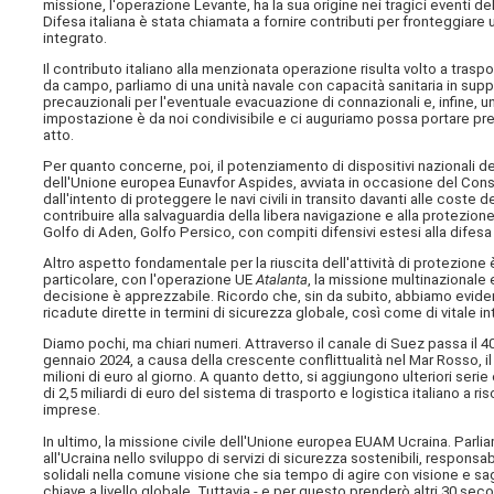
missione, l'operazione Levante, ha la sua origine nei tragici eventi del
Difesa italiana è stata chiamata a fornire contributi per fronteggiar
integrato.
Il contributo italiano alla menzionata operazione risulta volto a trasp
da campo, parliamo di una unità navale con capacità sanitaria in suppo
precauzionali per l'eventuale evacuazione di connazionali e, infine, 
impostazione è da noi condivisibile e ci auguriamo possa portare presto
atto.
Per quanto concerne, poi, il potenziamento di dispositivi nazionali d
dell'Unione europea Eunavfor Aspides, avviata in occasione del Cons
dall'intento di proteggere le navi civili in transito davanti alle coste
contribuire alla salvaguardia della libera navigazione e alla protezion
Golfo di Aden, Golfo Persico, con compiti difensivi estesi alla difes
Altro aspetto fondamentale per la riuscita dell'attività di protezione 
particolare, con l'operazione UE
Atalanta
, la missione multinazional
decisione è apprezzabile. Ricordo che, sin da subito, abbiamo evide
ricadute dirette in termini di sicurezza globale, così come di vitale
Diamo pochi, ma chiari numeri. Attraverso il canale di Suez passa il 4
gennaio 2024, a causa della crescente conflittualità nel Mar Rosso, il 
milioni di euro al giorno. A quanto detto, si aggiungono ulteriori ser
di 2,5 miliardi di euro del sistema di trasporto e logistica italiano a
imprese.
In ultimo, la missione civile dell'Unione europea EUAM Ucraina. Parlia
all'Ucraina nello sviluppo di servizi di sicurezza sostenibili, respons
solidali nella comune visione che sia tempo di agire con visione e sa
chiave a livello globale. Tuttavia - e per questo prenderò altri 30 sec