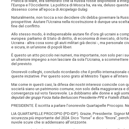
Pratica di Mare, era sembrato che la Russia fosse disponibile a integr
l'Europa e l'Occidente. La politica di Mosca ha, via via, deluso queste 
dissenso come all'epoca di
Arcipelago Gulag
.
Naturalmente, non tocca a noi decidere chi debba governare la Russi
prospettive. Aiutare l'Ucraina nella ricostruzione è dunque una scel
fine del conflitto.
Allo stesso modo, è indispensabile aiutare fin d'ora gli ucraini a co
europea: parliamo di Stato di diritto, di economia di mercato, di lotta 
Ucraina - altra cosa sono gli aiuti militari già decisi -, ma personale c
e sicura, in un'unione di popoli liberi.
È questo un atto piccolo nei numeri, ma importante, non solo per i suo
un ulteriore impegno a non lasciare da sola l'Ucraina, a scommettere s
del previsto.
Onorevoli colleghi, concludo ricordando che il profilo internazionale 
queste iniziative. Per questo sono grato al Ministro Tajani e all'inter
Mai come in questi casi, la difesa dei nostri interessi coincide con que
società siano un patrimonio comune, non solo della maggioranza e d
convergenza sul voto favorevole. La dobbiamo alle donne e agli uomin
deputati dei gruppi Forza Italia-Berlusconi Presidente-PPE e Fratelli d'Itali
PRESIDENTE. È iscritta a parlare l'onorevole Quartapelle Procopio. Ne
LIA QUARTAPELLE PROCOPIO (
PD-IDP
). Grazie, Presidente. Signor M
sicurezza più importante del 2024. Dico “forse” e dico “finora”, perc
nuvole scure che si addensano all'orizzonte.