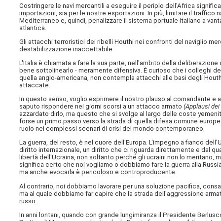
Costringere le navi mercantili a eseguire il periplo dell'Africa signifi
importazioni, sia per le nostre esportazioni. In più, limitare il traffico
Mediterraneo e, quindi, penalizzare il sistema portuale italiano a van
atlantica.
Gli attacchi terroristici dei ribelli Houthi nei confronti del naviglio 
destabilizzazione inaccettabile.
L'Italia è chiamata a fare la sua parte, nell'ambito della deliberazione
bene sottolinearlo - meramente difensiva. È curioso che i colleghi d
quella anglo-americana, non contempla attacchi alle basi degli Houthi 
attaccate.
In questo senso, voglio esprimere il nostro plauso al comandante e a
saputo rispondere nei giorni scorsi a un attacco armato
(Applausi dei 
azzardato dirlo, ma questo che si svolge al largo delle coste yemenite
forse un primo passo verso la strada di quella difesa comune europ
ruolo nei complessi scenari di crisi del mondo contemporaneo.
La guerra, del resto, è nel cuore dell'Europa. L'impegno a fianco dell
diritto internazionale, un diritto che ci riguarda direttamente e dal 
libertà dell'Ucraina, non soltanto perché gli ucraini non lo meritano
significa certo che noi vogliamo o dobbiamo fare la guerra alla Russia.
ma anche evocarla è pericoloso e controproducente.
Al contrario, noi dobbiamo lavorare per una soluzione pacifica, cons
ma al quale dobbiamo far capire che la strada dell'aggressione armata 
russo.
In anni lontani, quando con grande lungimiranza il Presidente Berlusc