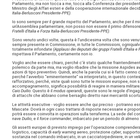
Parlamento, ma non tocca a me, tocca alla Conferenza dei presidenti 
Ministro degli Affari esteri e della cooperazione internazionale decid
Italia-Berlusconi Presidente-PPE)
.
Io sono sempre per il grande rispetto del Parlamento, anche per il m
un'Assemblea parlamentare, non posso non essere il primo difensore 
Fratelli d'Italia e Forza Italia-Berlusconi Presidente-PPE)
.
Sono venuto undici volte; questa è l'undicesima volta che sono venut
sempre presente in Commissione, in tutte le Commissioni, ogniqualvol
totalmente infondate
(Applausi dei deputati dei gruppi Fratelli d'Italia 
rispettava il Parlamento, certamente non io.
Voglio anche essere chiaro, perché c'è stato qualche fraintendimento 
polemico da parte mia, ma voglio ribadire che la missione Aspides avr
azioni di tipo preventivo. Quindi, anche la parola cui si è fatto cenno
perché l'avverbio “eminentemente” va interpretato, in questo contes
rafforzativo, perché, viste quali sono tutte le missioni europee, non
accompagnamento, significa possibilità di reagire in maniera milita
Caio Duilio
. Questo è il
modus operandi
, queste sono le regole d'ingag
di attacchi che abbiano come bersaglio diretto navi mercantili scorta
Le attività esecutive - voglio essere anche qui preciso - potranno ess
Mascate. Dovrà in ogni caso trattarsi di risposte necessarie e pro
potrà essere coinvolta in operazioni sulla terraferma. La sede del com
nave
Duilio
, e il
force commander
, imbarcato per un periodo di almeno 
Gli assetti europei di previsto impiego per l'operazione comprendera
logistico, capacità di
early warning
aereo, protezione
cyber
, supporto
sostanzia nel comando imbarcato, in un cacciatorpediniere, in un veli