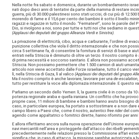
Nella notte fra sabato e domenica, durante un bombardamento israel
nati dopo dieci anni di tentativi da parte della mamma di restare incin
guerra, più di 30.000 palestinesi sono stati uccisi, di cui più di 12.5
morendo di fame e il 15,6 per cento dei bambini è sotto il livello minim
ragazzi e ragazze in tutto il mondo. “Fermatevi!”, sono le parole del
Dio, si rivolgono a noi, sono per tutte e tutti noi che sediamo in que
(Applausi dei deputati del gruppo Alleanza Verdi e Sinistra)
.
La privazione di elettricità, cibo, acqua e carburante, l'ordine di eva
punizione collettiva che viola il diritto internazionale e che non poss
circa 5 settimane fa, di consentire la fornitura di servizi di base e ai
entrati nella Striscia è diminuito di oltre un terzo. Il nostro compito 
di prima necessità e soccorso sanitario. E allora non possiamo accet
Striscia. Non possiamo permettere che 1.500 camion di aiuti umanitari 
articolo non viene accettato dalle Forze israeliane, tutto il carico vi
lì, nella Striscia di Gaza, lì al valico
(Applausi dei deputati del gruppo All
Ma il nostro compito è anche lavorare, lavorare per una
de-escalation
tutto per restituire la voce alla diplomazia internazionale. E questo val
Parliamo un secondo dello Yemen: lì, la guerra civile è in corso da 10
potenza regionale araba e quella iraniana. Un conflitto che ha provoca
proprie case, 11 milioni di bambine e bambini hanno avuto bisogno di 
caso, in particolare europea, ha portato a sottostimare e a non dare
campo libero a Paesi che, come il nostro, autentici
free rider
del comme
agendo come appaltatrici o fornitrici dirette, hanno rifornito per ann
E allora riflettiamo ancora sulla nuova operazione dell'Unione euro
navi mercantili nell'area e proteggerle dall'attacco dei ribelli yemeni
precedentemente nelle relazioni presso la Commissione affari esteri
significa che, in caso di attacco, la missione sarebbe autorizzata a bo