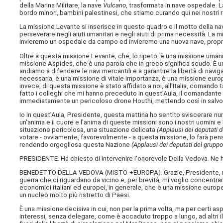
della Marina Militare, la nave
Vulcano
, trasformata in nave ospedale. 
bordo minori, bambini palestinesi, che stiamo curando qui nei nostri re
La missione Levante si inserisce in questo quadro e il motto della n
perseverare negli aiuti umanitari e negli aiuti di prima necessità. La
invieremo un ospedale da campo ed invieremo una nuova nave, proprio p
Oltre a questa missione Levante, che, lo ripeto, è una missione uman
missione Aspides, che è una parola che in greco significa scudo. È u
andiamo a difendere le navi mercantili e a garantire la libertà di navi
necessaria, è una missione di vitale importanza, è una missione europ
invece, di questa missione è stato affidato a noi, all'Italia, comando
fatto i colleghi che mi hanno preceduto in quest'Aula, il comandant
immediatamente un pericoloso drone Houthi, mettendo così in salvo 
Io in quest'Aula, Presidente, questa mattina ho sentito sviscerare n
un'anima e il cuore e l'anima di queste missioni sono i nostri uomini 
situazione pericolosa, una situazione delicata
(Applausi dei deputati de
votare - ovviamente, favorevolmente - a questa missione, lo farà pen
rendendo orgogliosa questa Nazione
(Applausi dei deputati del gruppo F
PRESIDENTE. Ha chiesto di intervenire l'onorevole Della Vedova. Ne h
BENEDETTO DELLA VEDOVA (
MISTO-+EUROPA
). Grazie, Presidente, 
guerra che ci riguardano da vicino e, per brevità, mi voglio concentra
economici italiani ed europei, in generale, che è una missione europe
un nucleo molto più ristretto di Paesi.
È una missione decisiva in cui, non per la prima volta, ma per certi asp
interessi, senza delegare, come è accaduto troppo a lungo, ad altri 