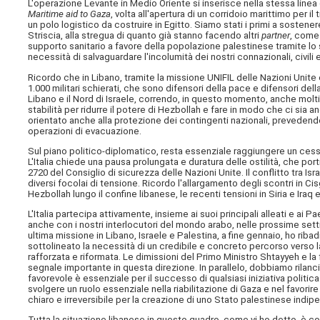
L'operazione Levante in Medio Oriente si inserisce nella stessa linea di
Maritime aid to Gaza
, volta all'apertura di un corridoio marittimo per il
un polo logistico da costruire in Egitto. Siamo stati i primi a sostene
Striscia, alla stregua di quanto già stanno facendo altri
partner
, come 
supporto sanitario a favore della popolazione palestinese tramite lo
necessità di salvaguardare l'incolumità dei nostri connazionali, civili e
Ricordo che in Libano, tramite la missione UNIFIL delle Nazioni Unite 
1.000 militari schierati, che sono difensori della pace e difensori dell
Libano e il Nord di Israele, correndo, in questo momento, anche molti r
stabilità per ridurre il potere di Hezbollah e fare in modo che ci sia
orientato anche alla protezione dei contingenti nazionali, prevedendo
operazioni di evacuazione.
Sul piano politico-diplomatico, resta essenziale raggiungere un cessa
L'Italia chiede una pausa prolungata e duratura delle ostilità, che po
2720 del Consiglio di sicurezza delle Nazioni Unite. Il conflitto tra I
diversi focolai di tensione. Ricordo l'allargamento degli scontri in Ci
Hezbollah lungo il confine libanese, le recenti tensioni in Siria e Iraq e
L'Italia partecipa attivamente, insieme ai suoi principali alleati e ai P
anche con i nostri interlocutori del mondo arabo, nelle prossime sett
ultima missione in Libano, Israele e Palestina, a fine gennaio, ho ribadit
sottolineato la necessità di un credibile e concreto percorso verso la
rafforzata e riformata. Le dimissioni del Primo Ministro Shtayyeh e l
segnale importante in questa direzione. In parallelo, dobbiamo rilanc
favorevole è essenziale per il successo di qualsiasi iniziativa politic
svolgere un ruolo essenziale nella riabilitazione di Gaza e nel favori
chiaro e irreversibile per la creazione di uno Stato palestinese indip
Tutta la situazione libanese in questo quadro, come vi ho detto, è 