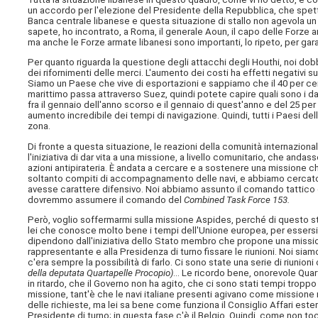
un accordo per l'elezione del Presidente della Repubblica, che spetta
Banca centrale libanese e questa situazione di stallo non agevola un 
sapete, ho incontrato, a Roma, il generale Aoun, il capo delle Forze a
ma anche le Forze armate libanesi sono importanti, lo ripeto, per garant
Per quanto riguarda la questione degli attacchi degli Houthi, noi d
dei rifornimenti delle merci. L'aumento dei costi ha effetti negativi s
Siamo un Paese che vive di esportazioni e sappiamo che il 40 per cen
marittimo passa attraverso Suez, quindi potete capire quali sono i da
fra il gennaio dell'anno scorso e il gennaio di quest'anno e del 25 pe
aumento incredibile dei tempi di navigazione. Quindi, tutti i Paesi 
zona.
Di fronte a questa situazione, le reazioni della comunità internazional
l'iniziativa di dar vita a una missione, a livello comunitario, che and
azioni antipirateria. È andata a cercare e a sostenere una missione c
soltanto compiti di accompagnamento delle navi, e abbiamo cercato di
avesse carattere difensivo. Noi abbiamo assunto il comando tattico 
dovremmo assumere il comando del
Combined Task Force 153.
Però, voglio soffermarmi sulla missione Aspides, perché di questo 
lei che conosce molto bene i tempi dell'Unione europea, per essersi 
dipendono dall'iniziativa dello Stato membro che propone una missione
rappresentante e alla Presidenza di turno fissare le riunioni. Noi sia
c'era sempre la possibilità di farlo. Ci sono state una serie di riunio
della deputata Quartapelle Procopio)
… Le ricordo bene, onorevole Quarta
in ritardo, che il Governo non ha agito, che ci sono stati tempi tropp
missione, tant'è che le navi italiane presenti agivano come missione 
delle richieste, ma lei sa bene come funziona il Consiglio Affari esteri
Presidente di turno; in questa fase c'è il Belgio. Quindi, come non to