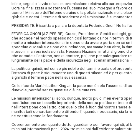
Infine, segnalo l'avvio di una nuova missione relativa alla partecipa
Ucraina, finalizzata a sostenere l'Ucraina nel suo impegno a favore de
come il Ministero dell'Interno ucraino e la polizia nazionale nella ela
globale e coesi. Il termine di scadenza della missione è al momento fi
PRESIDENTE. È iscritta a parlare la deputata Federica Onori. Ne ha fa
FEDERICA ONORI (
AZ-PER-RE
). Grazie, Presidente. Gentili colleghi,
che accade nel mondo spesso non così lontano da noi in termini di tu
merito a missioni internazionali in corso o da avviare porta con sé un 
specchio di ideali e visione che includono, ma vanno ben oltre, la d
inteso in maniera isolazionista. Nessuna Nazione, infatti, al giorno 
che accade all'esterno, senza contare, poi, che per salvaguardare rea
lungimirante della pace e della sicurezza negli scenari internazionali 
La politica, quindi, nel senso più nobile del termine parla del presente 
l'istanza di pace è sicuramente uno di questi pilastri ed è per quest
significhi il termine pace nella sua essenza.
Ce lo ricorda Martin Luther King Jr.: la pace non è solo l'assenza di 
durevole, perché senza giustizia c'è insicurezza.
Le missioni internazionali sono, dunque, molto più di meri eventi operat
costituiscono un tassello importante della nostra politica estera e di 
nell'interazione con l'altro, con quello che è fuori dal nostro Paese 
manifestarli concretamente e difenderli, quando necessario, sia la n
ne costituiscono le fondamenta.
Coerentemente con quanto detto, guardiamo con favore, quindi, al fatto
missioni internazionali per il 2024, tre missioni dall'evidente valore st