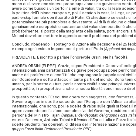
meno di rilevare con sincera preoccupazione una gravissima contrad
avere come bussola un certo insieme di valori, tra cui la leale adesi
la politica dell'Unione europea e, poi, il nemico in casa, la Lega, u
partnership
formale con il partito di Putin. Ci chiediamo se esista un
potenzialmente più pericolosa e devastante. Al di là di alcune dichiar
genuinamente europeisti e sostenitori dei valori democratici è che u
probabilmente, al posto della maglietta della salute, porti ancora la
Meloni dovrebbe mettere in agenda come il problema dei problemi d
Concludo, ribadendo il sostegno di Azione alla decisione del 26 febb
e rompa ogni residuo legame con il partito di Putin
(Applausi dei depu
PRESIDENTE. È iscritto a parlare l'onorevole Orsini. Ne ha facoltà.
ANDREA ORSINI (
FI-PPE
). Grazie, signor Presidente. Onorevoli collegh
internazionali, anni caratterizzati da grave preoccupazione per l'ordine
anche dal proliferare di conflitti che espongono le popolazioni civili a
dell'Occidente è sotto attacco in tante parti del mondo. Sono temi che
umano, per la nostra cultura, per la nostra civiltà sono principi unive
prosperità e, in prospettiva, anche la nostra libertà sono messe dire
In questo contesto, l'Esecutivo opera con saggezza, con fermezza, con
Governo agisce in stretto raccordo con l'Europa e con l'Alleanza atl
internazionale, che sono, poi, le scelte di valori sulle quali si fonda
apprezzamento per l'azione complessiva del Governo, desidero sottolin
persona del Ministro Tajani
(Applausi dei deputati del gruppo Forza Ital
estera. Del resto, Antonio Tajani è il
leader
di Forza Italia e Forza Ital
scelte prudenti, ma coerenti, di difesa dell'interesse nazionale sopr
gruppo Forza Italia-Berlusconi Presidente-PPE).