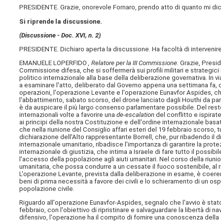
PRESIDENTE. Grazie, onorevole Fornaro, prendo atto di quanto mi dic
Si riprende la discussione.
(Discussione - Doc. XVI, n. 2)
PRESIDENTE. Dichiaro aperta la discussione. Ha facoltà di intervenire
EMANUELE LOPERFIDO
, Relatore per la III Commissione.
Grazie, Presid
Commissione difesa, che si soffermerà sui profili militari e strategic
politico internazionale alla base della deliberazione governativa. In 
a esaminare l'atto, deliberato dal Governo appena una settimana fa, der
operazioni, l'operazione Levante e l'operazione Eunavfor Aspides, c
l'abbattimento, sabato scorso, del drone lanciato dagli Houthi da pa
è da auspicare il più largo consenso parlamentare possibile. Del rest
internazionali volte a favorire una
de-escalation
del conflitto e ispirat
ai principi della nostra Costituzione e dell'ordine internazionale basa
che nella riunione del Consiglio affari esteri del 19 febbraio scorso,
dichiarazione dell'Alto rappresentante Borrell, che, pur ribadendo il dirit
internazionale umanitario, ribadisce l'importanza di garantire la protezi
internazionale di giustizia, che intima a Israele di fare tutto il possibi
l'accesso della popolazione agli aiuti umanitari. Nel corso della riun
umanitaria, che possa condurre a un cessate il fuoco sostenibile, al ri
L'operazione Levante, prevista dalla deliberazione in esame, è coeren
beni di prima necessità a favore dei civili e lo schieramento di un os
popolazione civile.
Riguardo all'operazione Eunavfor-Aspides, segnalo che l'avvio è stato 
febbraio, con l'obiettivo di ripristinare e salvaguardare la libertà d
difensivo, l'operazione ha il compito di fornire una conoscenza dell