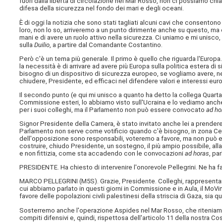
fuori dalla libertà di circolazione nel Mar Rosso, non ci possiamo chia
difesa della sicurezza nel fondo dei mari e degli oceani.
È di oggi la notizia che sono stati tagliati alcuni cavi che consentono
loro, non lo so, arriveremo a un punto dirimente anche su questo, ma
mani e di avere un ruolo attivo nella sicurezza. Ci uniamo e mi unisc
sulla
Duilio
, a partire dal Comandante Costantino.
Però c'è un tema più generale. Il primo è quello che riguarda l'Europa
la necessità è di arrivare ad avere più Europa sulla politica estera 
bisogno di un dispositivo di sicurezza europeo, se vogliamo avere, nel
chiudere, Presidente, ed efficaci nel difendere valori e interessi eur
Il secondo punto (e qui mi unisco a quanto ha detto la collega Quartap
Commissione esteri, lo abbiamo visto sull'Ucraina e lo vediamo anche 
per i suoi colleghi, ma il Parlamento non può essere convocato
ad ho
Signor Presidente della Camera, è stato invitato anche lei a prender
Parlamento non serve come votificio quando c'è bisogno, in zona Cesar
dell'opposizione sono responsabili, voteremo a favore, ma non può e
costruire, chiudo Presidente, un sostegno, il più ampio possibile, alla
e non fittizia, come sta accadendo con le convocazioni
ad horas
, pa
PRESIDENTE. Ha chiesto di intervenire l'onorevole Pellegrini. Ne ha f
MARCO PELLEGRINI (
M5S
). Grazie, Presidente. Colleghi, rappresentan
cui abbiamo parlato in questi giorni in Commissione e in Aula, il MoV
favore delle popolazioni civili palestinesi della striscia di Gaza, sia qu
Sosterremo anche l'operazione Aspides nel Mar Rosso, che riteniamo n
compiti difensivi e, quindi, rispettosa dell'articolo 11 della nostra 