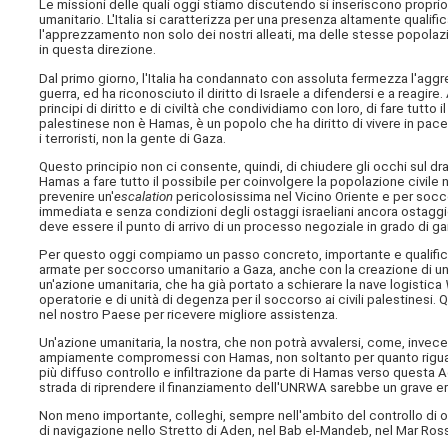
Le missioni delle quali oggi stiamo discutendo si inseriscono proprio 
umanitario. L'Italia si caratterizza per una presenza altamente qualifi
l'apprezzamento non solo dei nostri alleati, ma delle stesse popolaz
in questa direzione.
Dal primo giorno, l'Italia ha condannato con assoluta fermezza l'aggre
guerra, ed ha riconosciuto il diritto di Israele a difendersi e a reagir
principi di diritto e di civiltà che condividiamo con loro, di fare tutto 
palestinese non è Hamas, è un popolo che ha diritto di vivere in pace,
i terroristi, non la gente di Gaza.
Questo principio non ci consente, quindi, di chiudere gli occhi sul d
Hamas a fare tutto il possibile per coinvolgere la popolazione civile nel
prevenire un'
escalation
pericolosissima nel Vicino Oriente e per socco
immediata e senza condizioni degli ostaggi israeliani ancora ostaggio
deve essere il punto di arrivo di un processo negoziale in grado di gar
Per questo oggi compiamo un passo concreto, importante e qualific
armate per soccorso umanitario a Gaza, anche con la creazione di un 
un'azione umanitaria, che ha già portato a schierare la nave logistica
operatorie e di unità di degenza per il soccorso ai civili palestinesi
nel nostro Paese per ricevere migliore assistenza.
Un'azione umanitaria, la nostra, che non potrà avvalersi, come, invec
ampiamente compromessi con Hamas, non soltanto per quanto riguard
più diffuso controllo e infiltrazione da parte di Hamas verso questa A
strada di riprendere il finanziamento dell'UNRWA sarebbe un grave er
Non meno importante, colleghi, sempre nell'ambito del controllo di 
di navigazione nello Stretto di Aden, nel Bab el-Mandeb, nel Mar Ross