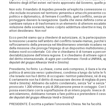
Ministro degli Affari esteri: nel testo approvato dal Governo, quelle
Non solo. Il mandato di Aspides prevede un'esplicita connessione con 
che include incursioni nel territorio yemenita e attacchi preventivi co
politico e diplomatico, di fermare il conflitto, quel conflitto, senz
proteggere davvero la navigazione. Quella che viene definita come una
cambiare natura e di trasformarsi in un elemento di ulteriore
escalati
violazione della sovranità, hanno colpito addirittura obiettivi in Iraq.
E
attori desiderano. Non noi!
Ecco perché siamo qui a chiedervi di autorizzare, sì, la partecipazione
la missione Levante nell'ambito del conflitto Israele-Hamas, purché la 
rafforzamento della presenza nel Mediterraneo orientale ricadano neg
della missione che proroga l'impiego di un dispositivo multidominio 
Indiano nord-occidentale. Ciò che vi chiediamo è di tornare a percorrer
destabilizzazione dell'intera regione. E vi chiediamo di attivare ogni r
del diritto internazionale; di agire per confermare i fondi a UNRWA, apri
deputati del gruppo Alleanza Verdi e Sinistra)
.
Presidente, ho finito. La chiave, come avrà compreso, è Gaza e la stab
politica di amicizia verso i palestinesi, condivisa a lungo da tutte le 
che Israele non ha il diritto di occupare i territori palestinesi, né di e
E certamente non ha il diritto di massacrare decine di migliaia di pers
Verdi e Sinistra)
. Abbiamo da subito condannato, senza “se” e senza “m
provocato 1.200 vittime e più di 200 persone prese in ostaggio. Con la
possa esercitarsi con la sopraffazione di un intero popolo. Invece di
anti-islamismo, dobbiamo tornare a fare politica e pretendere il cess
dei deputati del gruppo Alleanza Verdi e Sinistra)
!
PRESIDENTE. È iscritta a parlare l'onorevole Chiesa. Ne ha facoltà.