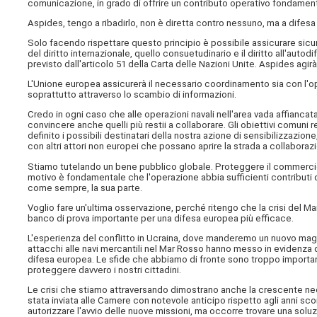
comunicazione, in grado di offrire un contributo operativo fondamen
Aspides, tengo a ribadirlo, non è diretta contro nessuno, ma a difesa d
Solo facendo rispettare questo principio è possibile assicurare sic
del diritto internazionale, quello consuetudinario e il diritto all'auto
previsto dall'articolo 51 della Carta delle Nazioni Unite. Aspides agir
L'Unione europea assicurerà il necessario coordinamento sia con l'ope
soprattutto attraverso lo scambio di informazioni.
Credo in ogni caso che alle operazioni navali nell'area vada affianc
convincere anche quelli più restii a collaborare. Gli obiettivi comuni r
definito i possibili destinatari della nostra azione di sensibilizzazion
con altri attori non europei che possano aprire la strada a collaborazi
Stiamo tutelando un bene pubblico globale. Proteggere il commercio int
motivo è fondamentale che l'operazione abbia sufficienti contributi di
come sempre, la sua parte.
Voglio fare un'ultima osservazione, perché ritengo che la crisi del 
banco di prova importante per una difesa europea più efficace.
L'esperienza del conflitto in Ucraina, dove manderemo un nuovo magis
attacchi alle navi mercantili nel Mar Rosso hanno messo in evidenza 
difesa europea. Le sfide che abbiamo di fronte sono troppo importan
proteggere davvero i nostri cittadini.
Le crisi che stiamo attraversando dimostrano anche la crescente neces
stata inviata alle Camere con notevole anticipo rispetto agli anni sc
autorizzare l'avvio delle nuove missioni, ma occorre trovare una sol