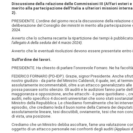
Discussione della relazione delle Commissioni III (Affari esteri e 
merito alla partecipazione dell'Italia a ulteriori missioni intern
2).
PRESIDENTE. L'ordine del giorno reca la discussione della relazione del
deliberazione del Consiglio dei ministri in merito alla partecipazione de
2024.
Avverto che lo schema recante la ripartizione dei tempi è pubblicato 
l'allegato A della seduta del 4 marzo 2024)
.
Avverto che le eventuali risoluzioni devono essere presentate entro i
Sull'ordine dei lavori.
PRESIDENTE. Ha chiesto di parlare l'onorevole Fornaro. Ne ha facoltà
FEDERICO FORNARO (
PD-IDP
). Grazie, signor Presidente. Anche sfru
nostro giudizio - da parte del Ministro Calderoli, il quale, ieri, al term
assolutamente incommentabili, oltre a un attacco generalizzato all
possa passare sotto silenzio. Gli auditi e le audizioni fanno parte del
maggioranza e opposizione, anche attacchi - è pane quotidiano -, c
auditi, nello specifico 4 docenti universitari che sono stati sostanzial
Ministro della Repubblica. Le chiediamo formalmente che lei interven
episodio, che crediamo leda il buon nome della Camera dei deputati. G
assolutamente lineare, tesi discutibili, ovviamente, tesi che non co
di vista, una posizione.
Crediamo che un Ministro debba ascoltare, farne una valutazione compl
oggetto di un attacco personale nei confronti degli auditi
(Applausi d