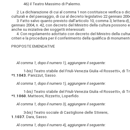
46) il Teatro Massimo di Palermo.
2. La dichiarazione di cui al comma 1 non costituisce verifica o dichi
culturali e del paesaggio, di cui al decreto legislativo 22 gennaio 2004
3. Fatto salvo quanto previsto dall'articolo 10, comma 3, lettera
d)
gennaio 2004, n. 42, con decreto del Ministro della cultura possono esse
anche su iniziativa dei soggetti interessati.
4. Con regolamento adottato con decreto del Ministro della cultura, e
criteri e la procedura per il conferimento della qualifica di monumento n
PROPOSTE EMENDATIVE
Al comma 1, dopo il numero 1), aggiungere il seguente:
1-
bis)
Teatro stabile del Friuli-Venezia Giulia «il Rossetti», di T
*1.1043.
Panizzut, Sasso.
Al comma 1, dopo il numero 1), aggiungere il seguente:
1-
bis)
Teatro stabile del Friuli-Venezia Giulia «il Rossetti», di T
*1.1060.
Matteoni, Rizzetto, Loperfido.
Al comma 1, dopo il numero 3), aggiungere il seguente:
3-
bis)
Teatro sociale di Castiglione delle Stiviere;.
1.1037.
Dara, Sasso.
Al comma 1, dopo il numero 4), aggiungere il seguente: