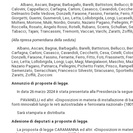
Albano, Ascani, Bagnai, Barbagallo, Barelli, Battistoni, Bellucci, B
Calovini, Cappellacci, Carfagna, Carloni, Casasco, Cavandoli, Cecchet
Delmastro Delle Vedove, Donzelli, Faraone, Fassino, Ferrante, Ferro, Fi
Giorgetti, Guerini, Gusmeroli, Leo, Letta, Lollobrigida, Longi, Lucasell
Molteni, Morrone, Mulè, Nordio, Osnato, Nazario Pagano, Pellegrini, Pi
Roccella, Rosato, Angelo Rossi, Rotelli, Rubano, Scerra, Schullian, S
Tabacci, Tajani, Trancassini, Tremonti, Vaccari, Varchi, Zaratti, Zoffil
(Alla ripresa pomeridiana della seduta).
Albano, Ascani, Bagnai, Barbagallo, Barelli, Battistoni, Bellucci, Ben
Carfagna, Carloni, Casasco, Cavandoli, Cecchetti, Cesa, Cirielli, Co
Donzelli, Faraone, Fassino, Ferrante, Ferro, Fitto, Foti, Frassinetti, F
Leo, Letta, Lollobrigida, Longi, Lupi, Magi, Mangialavori, Maschio, Ma
Nazario Pagano, Patriarca, Pellegrini, Pichetto Fratin, Prisco, Rampelli
Semenzato, Serracchiani, Francesco Silvestri, Siracusano, Sportiello,
Zaratti, Zoffili, Zucconi.
Annunzio di proposte di legge.
In data 26 marzo 2024 è stata presentata alla Presidenza la seguent
PAVANELLI ed altri: «Disposizioni in materia di installazione di barr
fonti rinnovabili lungo le reti autostradale e ferroviaria nazionali» (1801
Sarà stampata e distribuita.
Adesione di deputati a proposte di legge.
La proposta di legge CARAMANNA ed altri: «Disposizioni in materia di