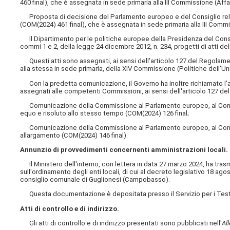
460 final), che è assegnata in sede primaria alla III Commissione (Affar
Proposta di decisione del Parlamento europeo e del Consiglio relativ
(COM(2024) 461 final), che è assegnata in sede primaria alla III Commis
Il Dipartimento per le politiche europee della Presidenza del Consigli
commi 1 e 2, della legge 24 dicembre 2012, n. 234, progetti di atti de
Questi atti sono assegnati, ai sensi dell'articolo 127 del Regolame
alla stessa in sede primaria, della XIV Commissione (Politiche dell'U
Con la predetta comunicazione, il Governo ha inoltre richiamato l'
assegnati alle competenti Commissioni, ai sensi dell'articolo 127 d
Comunicazione della Commissione al Parlamento europeo, al Consigli
equo e risoluto allo stesso tempo (COM(2024) 126 final;
Comunicazione della Commissione al Parlamento europeo, al Consigli
allargamento (COM(2024) 146 final).
Annunzio di provvedimenti concernenti amministrazioni locali.
Il Ministero dell'interno, con lettera in data 27 marzo 2024, ha trasm
sull'ordinamento degli enti locali, di cui al decreto legislativo 18 ag
consiglio comunale di Guglionesi (Campobasso).
Questa documentazione è depositata presso il Servizio per i Testi 
Atti di controllo e di indirizzo.
Gli atti di controllo e di indirizzo presentati sono pubblicati nell'
Al