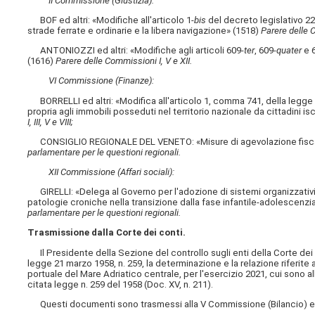
II Commissione (Giustizia):
BOF ed altri: «Modifiche all'articolo 1-
bis
del decreto legislativo 22 
strade ferrate e ordinarie e la libera navigazione» (1518)
Parere delle C
ANTONIOZZI ed altri: «Modifiche agli articoli 609-
ter
, 609-
quater
e 
(1616)
Parere delle Commissioni I, V e XII.
VI Commissione (Finanze):
BORRELLI ed altri: «Modifica all'articolo 1, comma 741, della legge 
propria agli immobili posseduti nel territorio nazionale da cittadini iscr
I, III, V e VIII;
CONSIGLIO REGIONALE DEL VENETO: «Misure di agevolazione fiscale
parlamentare per le questioni regionali.
XII Commissione (Affari sociali):
GIRELLI: «Delega al Governo per l'adozione di sistemi organizzativi 
patologie croniche nella transizione dalla fase infantile-adolescenzia
parlamentare per le questioni regionali.
Trasmissione dalla Corte dei conti.
Il Presidente della Sezione del controllo sugli enti della Corte dei c
legge 21 marzo 1958, n. 259, la determinazione e la relazione riferite a
portuale del Mare Adriatico centrale, per l'esercizio 2021, cui sono al
citata legge n. 259 del 1958 (Doc. XV, n. 211).
Questi documenti sono trasmessi alla V Commissione (Bilancio) e a