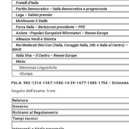
Fratelli d'Italia
Partito Democratico – Italia democratica e progressista
Lega – Salvini premier
MoVimento 5 Stelle
Forza Italia – Berlusconi presidente – PPE
Azione –
Popolari Europeisti Riformatori – Renew Europe
Alleanza Verdi e Sinistra
Noi Moderati (Noi Con L'Italia, Coraggio Italia, Udc e Italia al Centro) –
MAIE
Italia Viva – Il Centro – Renew Europe
Misto:
Minoranze Linguistiche
+Europa
Pdl n.
982-1214-1347-1584-16
39-1677-1685-1754 – Dichiara
Seguito dell'esame: 5 ore.
Relatore
Governo
Richiami al Regolamento
Tempi tecnici
Interventi a titolo personale