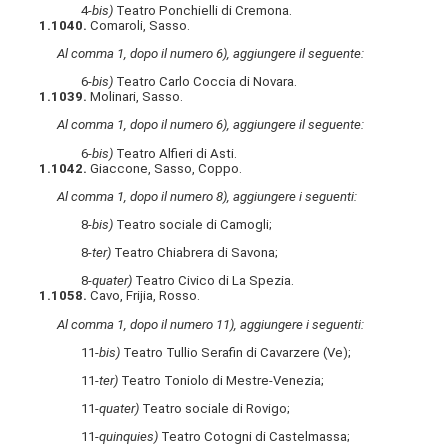
4-
bis)
Teatro Ponchielli di Cremona.
1.1040.
Comaroli, Sasso.
Al comma 1, dopo il numero 6), aggiungere il seguente:
6-
bis)
Teatro Carlo Coccia di Novara.
1.1039.
Molinari, Sasso.
Al comma 1, dopo il numero 6), aggiungere il seguente:
6-
bis)
Teatro Alfieri di Asti.
1.1042.
Giaccone, Sasso, Coppo.
Al comma 1, dopo il numero 8), aggiungere i seguenti:
8-
bis)
Teatro sociale di Camogli;
8-
ter)
Teatro Chiabrera di Savona;
8-
quater)
Teatro Civico di La Spezia.
1.1058.
Cavo, Frijia, Rosso.
Al comma 1, dopo il numero 11), aggiungere i seguenti:
11-
bis)
Teatro Tullio Serafin di Cavarzere (Ve);
11-
ter)
Teatro Toniolo di Mestre-Venezia;
11-
quater)
Teatro sociale di Rovigo;
11-
quinquies)
Teatro Cotogni di Castelmassa;