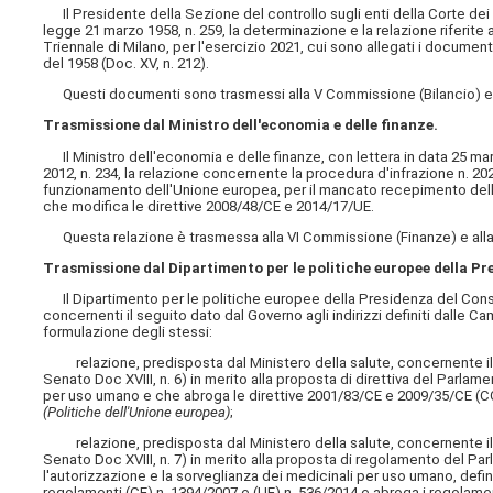
Il Presidente della Sezione del controllo sugli enti della Corte dei c
legge 21 marzo 1958, n. 259, la determinazione e la relazione riferite 
Triennale di Milano, per l'esercizio 2021, cui sono allegati i document
del 1958 (Doc. XV, n. 212).
Questi documenti sono trasmessi alla V Commissione (Bilancio) e a
Trasmissione dal Ministro dell'economia e delle finanze.
Il Ministro dell'economia e delle finanze, con lettera in data 25 ma
2012, n. 234, la relazione concernente la procedura d'infrazione n. 2024
funzionamento dell'Unione europea, per il mancato recepimento della di
che modifica le direttive 2008/48/CE e 2014/17/UE.
Questa relazione è trasmessa alla VI Commissione (Finanze) e alla
Trasmissione dal Dipartimento per le politiche europee della Pre
Il Dipartimento per le politiche europee della Presidenza del Consigl
concernenti il seguito dato dal Governo agli indirizzi definiti dalle Ca
formulazione degli stessi:
relazione, predisposta dal Ministero della salute, concernente il 
Senato Doc XVIII, n. 6) in merito alla proposta di direttiva del Parla
per uso umano e che abroga le direttive 2001/83/CE e 2009/35/CE (C
(Politiche dell'Unione europea)
;
relazione, predisposta dal Ministero della salute, concernente il 
Senato Doc XVIII, n. 7) in merito alla proposta di regolamento del P
l'autorizzazione e la sorveglianza dei medicinali per uso umano, defin
regolamenti (CE) n. 1394/2007 e (UE) n. 536/2014 e abroga i regolamen