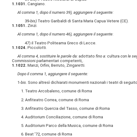
1.1031.
Cangiano.
Al comma 1, dopo il numero 39), aggiungere il seguente:
39-
bis)
Teatro Garibaldi di Santa Maria Capua Vetere (CE).
1.1051.
Zinzi.
Al comma 1, dopo il numero 46), aggiungere il seguente
:
47) il Teatro Politeama Greco di Lecce.
1.1024.
Piccolotti.
Al comma 4, sostituire le parole da:
adottato
fino a:
cultura
con le se
Commissioni parlamentari competenti,.
1.1022.
Manzi, Orfini, Berruto, Zingaretti.
Dopo il comma 1, aggiungere il seguente:
1-
bis
. Sono altresì dichiarati monumenti nazionali i teatri di segui
1. Teatro Arcobaleno, comune di Roma
2. Anfiteatro Correa, comune di Roma
3. Anfiteatro Quercia del Tasso, comune di Roma
4. Auditorium Conciliazione, comune di Roma
5. Auditorium Parco della Musica, comune di Roma
6. Beat '72, comune di Roma