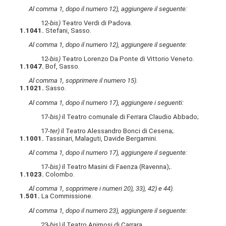
Al comma 1, dopo il numero 12), aggiungere il seguente:
12-
bis)
Teatro Verdi di Padova.
1.1041.
Stefani, Sasso.
Al comma 1, dopo il numero 12), aggiungere il seguente:
12-
bis)
Teatro Lorenzo Da Ponte di Vittorio Veneto.
1.1047.
Bof, Sasso.
Al comma 1, sopprimere il numero 15).
1.1021.
Sasso.
Al comma 1, dopo il numero 17), aggiungere i seguenti:
17-
bis)
il Teatro comunale di Ferrara Claudio Abbado;
17-
ter)
il Teatro Alessandro Bonci di Cesena;.
1.1001.
Tassinari, Malaguti, Davide Bergamini.
Al comma 1, dopo il numero 17), aggiungere il seguente:
17-
bis)
il Teatro Masini di Faenza (Ravenna);.
1.1023.
Colombo.
Al comma 1, sopprimere i numeri 20), 33), 42) e 44).
1.501.
La Commissione.
Al comma 1, dopo il numero 23), aggiungere il seguente:
23-
bis)
il Teatro Animosi di Carrara.