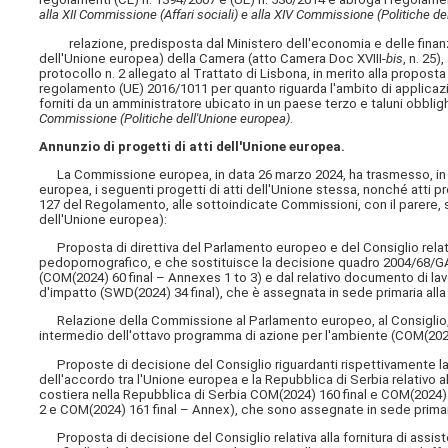
alla XII Commissione (Affari sociali) e alla XIV Commissione (Politiche de
relazione, predisposta dal Ministero dell'economia e delle finanz
dell'Unione europea) della Camera (atto Camera Doc XVIII-
bis
, n. 25)
protocollo n. 2 allegato al Trattato di Lisbona, in merito alla propo
regolamento (UE) 2016/1011 per quanto riguarda l'ambito di applicazione
forniti da un amministratore ubicato in un paese terzo e taluni obbli
Commissione (Politiche dell'Unione europea)
.
Annunzio di progetti di atti dell'Unione europea.
La Commissione europea, in data 26 marzo 2024, ha trasmesso, in att
europea, i seguenti progetti di atti dell'Unione stessa, nonché atti pr
127 del Regolamento, alle sottoindicate Commissioni, con il parere, 
dell'Unione europea):
Proposta di direttiva del Parlamento europeo e del Consiglio relativa
pedopornografico, e che sostituisce la decisione quadro 2004/68/GAI d
(COM(2024) 60 final – Annexes 1 to 3) e dal relativo documento di lav
d'impatto (SWD(2024) 34 final), che è assegnata in sede primaria alla
Relazione della Commissione al Parlamento europeo, al Consiglio, 
intermedio dell'ottavo programma di azione per l'ambiente (COM(2024)
Proposte di decisione del Consiglio riguardanti rispettivamente la 
dell'accordo tra l'Unione europea e la Repubblica di Serbia relativo al
costiera nella Repubblica di Serbia COM(2024) 160 final e COM(2024) 1
2 e COM(2024) 161 final – Annex), che sono assegnate in sede primaria
Proposta di decisione del Consiglio relativa alla fornitura di assis