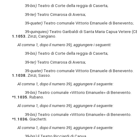
39-
bis)
Teatro di Corte della reggia di Caserta;
39-
ter)
Teatro Cimarosa di Aversa;
39-
quater)
Teatro comunale Vittorio Emanuele di Benevento;
39-
quinquies)
Teatro Garibaldi di Santa Maria Capua Vetere (CE
1.1053.
Zinzi, Cangiano.
Al comma 1, dopo il numero 39), aggiungere i seguenti:
39-
bis)
Teatro di Corte della reggia di Caserta;
39-
ter)
Teatro Cimarosa di Aversa;
39-
quater)
Teatro comunale Vittorio Emanuele di Benevento.
1.1038.
Zinzi, Sasso.
Al comma 1, dopo il numero 39), aggiungere il seguente:
39-
bis)
Teatro comunale «Vittorio Emanuele» di Benevento.
*1.1035.
Rubano.
Al comma 1, dopo il numero 39), aggiungere il seguente:
39-
bis)
Teatro comunale «Vittorio Emanuele» di Benevento.
*1.1036.
Giachetti.
Al comma 1, dopo il numero 39), aggiungere il seguente:
39-
bis)
il Teatro Ricciardi di Capua.