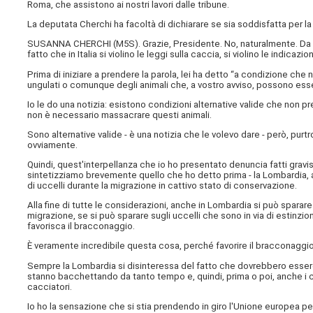
Roma, che assistono ai nostri lavori dalle tribune.
La deputata Cherchi ha facoltà di dichiarare se sia soddisfatta per la 
SUSANNA CHERCHI (
M5S
). Grazie, Presidente. No, naturalmente. D
fatto che in Italia si violino le leggi sulla caccia, si violino le indica
Prima di iniziare a prendere la parola, lei ha detto “a condizione che n
ungulati o comunque degli animali che, a vostro avviso, possono ess
Io le do una notizia: esistono condizioni alternative valide che non pr
non è necessario massacrare questi animali.
Sono alternative valide - è una notizia che le volevo dare - però, pu
ovviamente.
Quindi, quest'interpellanza che io ho presentato denuncia fatti gra
sintetizziamo brevemente quello che ho detto prima - la Lombardia, a
di uccelli durante la migrazione in cattivo stato di conservazione.
Alla fine di tutte le considerazioni, anche in Lombardia si può spara
migrazione, se si può sparare sugli uccelli che sono in via di estinzio
favorisca il bracconaggio.
È veramente incredibile questa cosa, perché favorire il bracconaggio 
Sempre la Lombardia si disinteressa del fatto che dovrebbero esserc
stanno bacchettando da tanto tempo e, quindi, prima o poi, anche i
cacciatori.
Io ho la sensazione che si stia prendendo in giro l'Unione europea pe