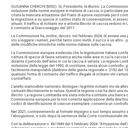
SUSANNA CHERCHI (
M5S
). Sì, Presidente, la illustro. La Commissio
violazione delle norme europee in materia di caccia, in particolare per
citata la mancata attuazione del Piano di azione nazionale per il contra
la migrazione e su specie in cattivo stato di conservazione, in assenza
attuati. Il traffico di richiami vivi e attività illecite di caccia vedo
il contrasto al bracconaggio del 2017.
La Commissione ha, inoltre, deciso, nel febbraio 2024, di avviare una pr
sto a leggere i numeri, perché tanto sono inutili, il succo è un altro 
delle modifiche introdotte nelle norme italiane sulla caccia.
La Commissione europea evidenzia che la legislazione italiana conferisc
cattura di specie di fauna selvatica anche nelle aree in cui la caccia 
durante il periodo dell'anno in cui la caccia è vietata. La regione Lom
violazione della legge del 1992, di sostituire, senza alcun controllo, gl
facilmente manipolabili (delibera della giunta regionale n. 2192 del 
qualsiasi forma di contrasto del traffico illegale di richiami vivi cat
contraffatti.
L'anello inamovibile numerato distingue i legittimi richiami vivi da a
catturati illecitamente in natura. Quindi la regione così ha dato una 
illecito. La regione Lombardia era stata indotta a istituire una banca 
Commissione europea per la non corretta applicazione della direttiva 
codici di identificazione di ciascun esemplare, consenta un controllo
Nel 2021, contravvenendo al formale impegno a suo tempo assunto al f
l'abrogazione, e solo dopo la sentenza della Corte costituzionale del 
Con la deliberazione n. XII/1849 del 5 febbraio 2024: “Attuazione dell'