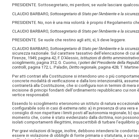
PRESIDENTE. Sottosegretario, mi perdoni, se vuole lasciare qualcosa 
CLAUDIO BARBARO,
Sottosegretario di Stato per l'Ambiente e la sicurez
PRESIDENTE. No, non è una mia volontà: è proprio il Regolamento che 
CLAUDIO BARBARO,
Sottosegretario di Stato per l'Ambiente e la sicurez
PRESIDENTE. Se vuole che restino agli atti, sì, li deve leggere.
CLAUDIO BARBARO,
Sottosegretario di Stato per l'Ambiente e la sicurez
sicurezza nazionale. Sul carattere tassativo dell'elencazione di cui al
Firenze, 1949, pagina 42; F. D'Alessio,
Istituzioni di diritto amministrativ
scioglimento
, pagina 312; G. Cuomo,
I poteri del Presidente della Repubb
controlli
, pagina 172; L. Paladin,
Diritto regionale
, pagina 428; T. Martine
Per atti contrari alla Costituzione si intendono uno o più comportamenti
concrete modalità di verificazione e dalla loro intenzionalità, assume
contrarietà alla Costituzione, che si configura non in termini di mera in
incisione di principi fondanti dell'ordinamento repubblicano cui non è
vertice responsabili.
Essendo lo scioglimento eteronomo un istituto di natura eccezional
configurabile solo in casi di
extrema ratio:
a) in presenza di una vera e
consiglio di non rispettare i limiti posti all'autonomia regionale; b) qu
momento che, come è stato evidenziato dalla dottrina, non possono di
isolati comportamenti illegittimi, insuscettibili di turbare l'equilibrio 
Per gravi violazioni di legge, inoltre, debbono intendersi le condotte 
essere in violazione di obblighi di fonte primaria o statutaria, a cu