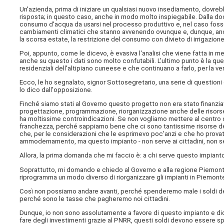
Un'azienda, prima di iniziare un qualsiasi nuovo insediamento, dovrebb
risposta; in questo caso, anche in modo molto inspiegabile. Dalla 
consumo d'acqua da usarsi nel processo produttivo e, nel caso foss
cambiamenti climatici che stanno avvenendo ovunque e, dunque, anche
la scorsa estate, la restrizione del consumo con divieto di irrigazione d
Poi, appunto, come le dicevo, è evasiva l'analisi che viene fatta in m
anche su questo i dati sono molto confutabili. L'ultimo punto è la qu
residenziali dell'altipiano cuneese e che continuano a farlo, per la 
Ecco, le ho segnalato, signor Sottosegretario, una serie di questioni 
lo dico dall'opposizione.
Finché siamo stati al Governo questo progetto non era stato finanziat
progettazione, programmazione, riorganizzazione anche delle risorse
ha moltissime controindicazioni. Se non vogliamo mettere al centro
franchezza, perché sappiamo bene che ci sono tantissime risorse d
che, per le considerazioni che le esprimevo poc'anzi e che ho provato
ammodernamento, ma questo impianto - non serve ai cittadini, non serv
Allora, la prima domanda che mi faccio è: a chi serve questo impiant
Soprattutto, mi domando e chiedo al Governo e alla regione Piemonte
riprogramma un modo diverso di riorganizzare gli impianti in Piemont
Così non possiamo andare avanti, perché spenderemo male i soldi dei
perché sono le tasse che pagheremo noi cittadini.
Dunque, io non sono assolutamente a favore di questo impianto e dico 
fare degli investimenti grazie al PNRR, questi soldi devono essere spes