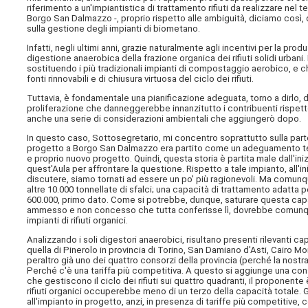
riferimento a un'impiantistica di trattamento rifiuti da realizzare nel 
Borgo San Dalmazzo -, proprio rispetto alle ambiguità, diciamo così,
sulla gestione degli impianti di biometano.
Infatti, negli ultimi anni, grazie naturalmente agli incentivi per la pr
digestione anaerobica della frazione organica dei rifiuti solidi urbani.
sostituendo i più tradizionali impianti di compostaggio aerobico, e
fonti rinnovabili e di chiusura virtuosa del ciclo dei rifiuti.
Tuttavia, è fondamentale una pianificazione adeguata, torno a dirlo, del
proliferazione che danneggerebbe innanzitutto i contribuenti rispett
anche una serie di considerazioni ambientali che aggiungerò dopo.
In questo caso, Sottosegretario, mi concentro soprattutto sulla parte 
progetto a Borgo San Dalmazzo era partito come un adeguamento tecn
e proprio nuovo progetto. Quindi, questa storia è partita male dall'ini
quest'Aula per affrontare la questione. Rispetto a tale impianto, all'ini
discutere, siamo tornati ad essere un po' più ragionevoli. Ma comunqu
altre 10.000 tonnellate di sfalci; una capacità di trattamento adatta
600.000, primo dato. Come si potrebbe, dunque, saturare questa cap
ammesso e non concesso che tutta conferisse lì, dovrebbe comunque 
impianti di rifiuti organici.
Analizzando i soli digestori anaerobici, risultano presenti rilevanti c
quella di Pinerolo in provincia di Torino, San Damiano d'Asti, Cairo M
peraltro già uno dei quattro consorzi della provincia (perché la nostra
Perché c'è una tariffa più competitiva. A questo si aggiunge una con
che gestiscono il ciclo dei rifiuti sui quattro quadranti, il proponen
rifiuti organici occuperebbe meno di un terzo della capacità totale. Gli
all'impianto in progetto, anzi, in presenza di tariffe più competitiv