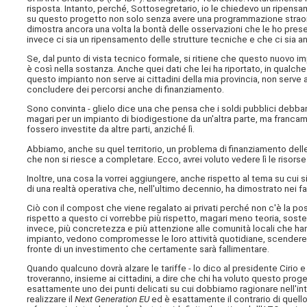
risposta. Intanto, perché, Sottosegretario, io le chiedevo un ripens
su questo progetto non solo senza avere una programmazione straordina
dimostra ancora una volta la bontà delle osservazioni che le ho present
invece ci sia un ripensamento delle strutture tecniche e che ci sia an
Se, dal punto di vista tecnico formale, si ritiene che questo nuovo i
è così nella sostanza. Anche quei dati che lei ha riportato, in qual
questo impianto non serve ai cittadini della mia provincia, non serve 
concludere dei percorsi anche di finanziamento.
Sono convinta - glielo dice una che pensa che i soldi pubblici debba
magari per un impianto di biodigestione da un'altra parte, ma francame
fossero investite da altre parti, anziché lì.
Abbiamo, anche su quel territorio, un problema di finanziamento dell
che non si riesce a completare. Ecco, avrei voluto vedere lì le risorse
Inoltre, una cosa la vorrei aggiungere, anche rispetto al tema su cui 
di una realtà operativa che, nell'ultimo decennio, ha dimostrato nei fa
Ciò con il compost che viene regalato ai privati perché non c'è la pos
rispetto a questo ci vorrebbe più rispetto, magari meno teoria, sost
invece, più concretezza e più attenzione alle comunità locali che han
impianto, vedono compromesse le loro attività quotidiane, scendere la
fronte di un investimento che certamente sarà fallimentare.
Quando qualcuno dovrà alzare le tariffe - lo dico al presidente Cirio e 
troveranno, insieme ai cittadini, a dire che chi ha voluto questo pro
esattamente uno dei punti delicati su cui dobbiamo ragionare nell'inte
realizzare il
Next Generation EU
ed è esattamente il contrario di quello 