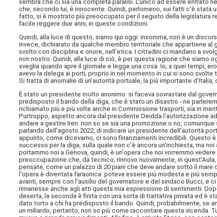
sembra che ci sia una completa paralisi. L'unico ad essere entrato n
che, secondo lui, è innocente. Quindi, perlomeno, sui fatti c'è stata un
fatto, si è mostrato più preoccupato per il seguito della legislatura 
facile reggere due anni, in queste condizioni.
Quindi, alla luce di questo, siamo qui oggi: insomma, non è un discor
invece, dichiarato da qualche membro territoriale che appartiene al gr
svolto con disciplina e onore, nell'etica. I cittadini ci mandano a svo
non nostro. Quindi, alla luce di ciò, è per questa ragione che siamo o
sveglia quando apre il giornale e legge una cosa. Io, a quei tempi, ero 
avevo la delega ai porti; proprio in nel momento in cui si sono svolte
Si tratta di anomalie di un'autorità portuale, la più importante d'Italia
È stato un presidente molto anonimo: si faceva sovrastare dal govern
predisposto il bando della diga, che è stato un disastro - ne parleremo
richiamato più e più volte anche in Commissione trasporti, sia in meri
Purtroppo, aspetto ancora dal presidente Deidda l'autorizzazione ad a
andare a gestire Iren: non so se sia una promozione o no, comunque si
parlando dell'agosto 2022, di indicare un presidente dell'autorità portu
appunto, come dicevamo, ci sono finanziamenti incredibili. Questo
successo per la diga, sulla quale non c'è ancora un'inchiesta, ma noi
portammo noi a Genova, quindi, è un'opera che noi vorremmo vedere 
preoccupazione che, da tecnico, rinnovo nuovamente, in quest'Aula, p
pensate, come un palazzo di 20 piani che deve andare sotto il mare c
l'opera è diventata faraonica: poteva essere più modesta e più sempl
avanti, sempre con l'ausilio del governatore e del sindaco Bucci, e ci
rimanesse anche agli atti questa mia espressione di sentimenti. Dopodi
deserta, la seconda è finita con una sorta di trattativa privata ed è st
dato torto a chi ha predisposto il bando. Quindi, probabilmente, se a
un miliardo, pertanto, non so più come raccontare questa vicenda. Tu