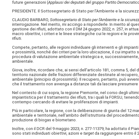
future generazioni (
Applausi dei deputati del gruppo Partito Democratic
PRESIDENTE. Il Sottosegretario di Stato per l'Ambiente e la sicurezz
CLAUDIO BARBARO,
Sottosegretario di Stato per l'Ambiente e la sicurez
interrogazione. Nel merito, mi accingo a risponderle. In merito al que
gestione dei rifiuti, adottato con il DM 24 giugno 2022, n. 257, in attu
macro obiettivi, i criteri e le linee strategiche cui le regioni e le pr
rifiuti.
Compete, pertanto, alle regioni individuare gli interventi e gli impianti 
e prossimità, nonché dei criteri per la loro ubicazione, il cui impatto 
procedura di valutazione ambientale strategica e, successivamente, i
ambientale.
Giova, inoltre, ricordare che, ai sensi dell'articolo 181, comma 5, del d
territorio nazionale delle frazioni differenziate destinate al recupero
ambientale (principio di prossimità). Il recupero, pertanto, può avvenire
che il trattamento non avvenga a distanze tali da lasciare presumere 
Nel contesto di cui sopra, la regione Piemonte, nel corso degli ultimi 
impiantistica per il trattamento dei rifiuti, tra i quali la FORSU, tenen
contempo cercando di evitare le proliferazioni di impianti.
Più in particolare, la regione, con la deliberazione di giunta del 12 ma
ambientale e territoriale, nell'ambito dell'istruttoria del procedimento
produzione di biogas e biometano.
Inoltre, con il DCR del 9 maggio 2023, n. 277-11379, ha adottato il Pian
sono stati individuati obiettivi, azioni e
target
da raggiungere entro il 