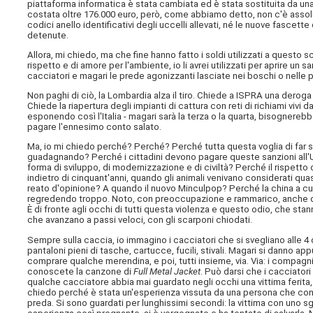
piattaforma informatica è stata cambiata ed è stata sostituita da una 
costata oltre 176.000 euro, però, come abbiamo detto, non c'è assoluta
codici anello identificativi degli uccelli allevati, né le nuove fascett
detenute.
Allora, mi chiedo, ma che fine hanno fatto i soldi utilizzati a questo
rispetto e di amore per l'ambiente, io li avrei utilizzati per aprire un s
cacciatori e magari le prede agonizzanti lasciate nei boschi o nelle 
Non paghi di ciò, la Lombardia alza il tiro. Chiede a ISPRA una deroga 
Chiede la riapertura degli impianti di cattura con reti di richiami vivi
esponendo così l'Italia - magari sarà la terza o la quarta, bisognere
pagare l'ennesimo conto salato.
Ma, io mi chiedo perché? Perché? Perché tutta questa voglia di far spa
guadagnando? Perché i cittadini devono pagare queste sanzioni all'
forma di sviluppo, di modernizzazione e di civiltà? Perché il rispetto 
indietro di cinquant'anni, quando gli animali venivano considerati quas
reato d'opinione? A quando il nuovo Minculpop? Perché la china a c
regredendo troppo. Noto, con preoccupazione e rammarico, anche da
È di fronte agli occhi di tutti questa violenza e questo odio, che 
che avanzano a passi veloci, con gli scarponi chiodati.
Sempre sulla caccia, io immagino i cacciatori che si svegliano alle 4 
pantaloni pieni di tasche, cartucce, fucili, stivali. Magari si danno 
comprare qualche merendina, e poi, tutti insieme, via. Via: i compag
conoscete la canzone di
Full Metal Jacket
. Può darsi che i cacciator
qualche cacciatore abbia mai guardato negli occhi una vittima ferita, 
chiedo perché è stata un'esperienza vissuta da una persona che cono
preda. Si sono guardati per lunghissimi secondi: la vittima con uno 