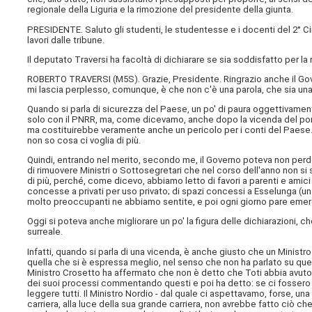
regionale della Liguria e la rimozione del presidente della giunta.
PRESIDENTE. Saluto gli studenti, le studentesse e i docenti del 2° Circ
lavori dalle tribune.
Il deputato Traversi ha facoltà di dichiarare se sia soddisfatto per la 
ROBERTO TRAVERSI (
M5S
). Grazie, Presidente. Ringrazio anche il Go
mi lascia perplesso, comunque, è che non c'è una parola, che sia una,
Quando si parla di sicurezza del Paese, un po' di paura oggettivamente
solo con il PNRR, ma, come dicevamo, anche dopo la vicenda del pon
ma costituirebbe veramente anche un pericolo per i conti del Paese.
non so cosa ci voglia di più.
Quindi, entrando nel merito, secondo me, il Governo poteva non perd
di rimuovere Ministri o Sottosegretari che nel corso dell'anno non 
di più, perché, come dicevo, abbiamo letto di favori a parenti e amici
concesse a privati per uso privato; di spazi concessi a Esselunga (un 
molto preoccupanti ne abbiamo sentite, e poi ogni giorno pare emer
Oggi si poteva anche migliorare un po' la figura delle dichiarazioni, ch
surreale.
Infatti, quando si parla di una vicenda, è anche giusto che un Ministro
quella che si è espressa meglio, nel senso che non ha parlato su questa 
Ministro Crosetto ha affermato che non è detto che Toti abbia avuto dei
dei suoi processi commentando questi e poi ha detto: se ci fossero 
leggere tutti. Il Ministro Nordio - dal quale ci aspettavamo, forse, una
carriera, alla luce della sua grande carriera, non avrebbe fatto ciò che