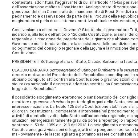
contestata, addirittura, l'aggravante di cui all'articolo 416-
bis
per aver
dell'associazione mafiosa Cosa Nostra. Analogo reato di corruzione 
genovese del clan Cammarata del mandamento di Riesi. Gli indizi a cari
pedinamento e osservazione da parte della Procura della Repubblica. L
magistratura si parla di un sistema corruttivo abituale e sistematic
Cosa veniamo a chiedere al Governo? Stante che il governatore Toti,
incarico e, alla luce dell'articolo 126 della Costituzione, ai sensi de
regionale e la rimozione del presidente della giunta che abbiano compi
Governo se non intenda verificare la sussistenza delle condizioni per p
scioglimento del consiglio regionale della Liguria e la rimozione del 
Costituzione.
PRESIDENTE. Il Sottosegretario di Stato, Claudio Barbaro, ha facoltà 
CLAUDIO BARBARO,
Sottosegretario di Stato per l'Ambiente e la sicurez
decreto motivato del Presidente della Repubblica sono disposti lo sc
abbiano compiuto atti contrari alla Costituzione o gravi violazioni di
sicurezza nazionale. Il decreto è adottato sentita una Commissione di 
legge della Repubblica”.
Il cosiddetto scioglimento eteronomo o sanzionatorio del consiglio r
carattere repressivo
ab extra
da parte degli organi dello Stato, scatur
interesse nazionale. L'articolo 126 della Costituzione stabilisce sia 
gli organi costituzionali competenti a intervenire nel procedimento. In 
attività di controllo svolta dallo Stato sull'autonomia regionale, ma 
situazioni emergenziali talmente gravi da porre a repentaglio i rapport
sentenze n. 50 del 1959 e n. 219 del 2013. Lo scioglimento eteronomo
Costituzione, gravi violazioni di legge, atti che pongono in pericolo la
ma - ovviamente - le lascio agli atti e potranno essere consultabili i