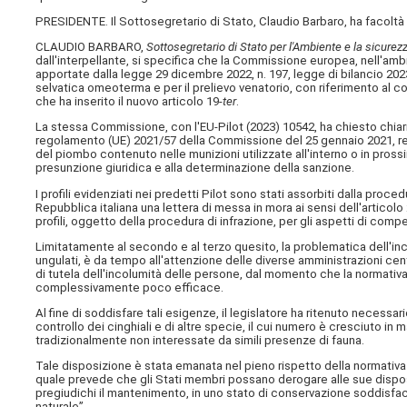
PRESIDENTE. Il Sottosegretario di Stato, Claudio Barbaro, ha facoltà 
CLAUDIO BARBARO,
Sottosegretario di Stato per l'Ambiente e la sicurez
dall'interpellante, si specifica che la Commissione europea, nell'ambi
apportate dalla legge 29 dicembre 2022, n. 197, legge di bilancio 2023
selvatica omeoterma e per il prelievo venatorio, con riferimento al com
che ha inserito il nuovo articolo 19-
ter
.
La stessa Commissione, con l'EU-Pilot (2023) 10542, ha chiesto chiari
regolamento (UE) 2021/57 della Commissione del 25 gennaio 2021, r
del piombo contenuto nelle munizioni utilizzate all'interno o in prossi
presunzione giuridica e alla determinazione della sanzione.
I profili evidenziati nei predetti Pilot sono stati assorbiti dalla proc
Repubblica italiana una lettera di messa in mora ai sensi dell'articolo
profili, oggetto della procedura di infrazione, per gli aspetti di com
Limitatamente al secondo e al terzo quesito, la problematica dell'incr
ungulati, è da tempo all'attenzione delle diverse amministrazioni centr
di tutela dell'incolumità delle persone, dal momento che la normativa d
complessivamente poco efficace.
Al fine di soddisfare tali esigenze, il legislatore ha ritenuto necessar
controllo dei cinghiali e di altre specie, il cui numero è cresciuto in 
tradizionalmente non interessate da simili presenze di fauna.
Tale disposizione è stata emanata nel pieno rispetto della normativa eur
quale prevede che gli Stati membri possano derogare alle sue disposi
pregiudichi il mantenimento, in uno stato di conservazione soddisface
naturale”.