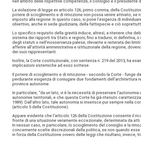
nell'ambito delle rispettive competenze, il consiglio e il presidente d
La violazione di legge
ex
articolo 126, primo comma, della Costituzione
potere di scioglimento e di rimozione non possa venire attivato, se n
imposto alla regione. In questo caso, si pone l'esigenza di individuar
obiettivo, anche in sede giudiziaria, della fattispecie e ciò soprattutto
Lo specifico requisito della gravità induce, altresì, a ritenere che 
sistema dei rapporti tra Stato e regioni, fino a tradursi, in definitiva
degli statuti o nell'inosservanza palese, rilevante e reiterata dei lim
afferire all'attività amministrativa e istituzionale della regione, dov
dei suoi rappresentanti.
Inoltre, la Corte costituzionale, con sentenza n. 219 del 2013, ha es
implicazioni sistemiche ad esso sottese.
Il potere di scioglimento e di rimozione - secondo la Corte - funge d
perdurante esigenza di coniugare due fondamenti dell'architettura r
province autonome.
In particolare, “da un lato, vi è la necessità di preservare l'autonomia
autonomie territoriali, e che questa Corte ha già ritenuto caratterizz
1989). Dall'altro lato, tale autonomia si inserisce pur sempre nella co
(articolo 5 della Costituzione).
Appare evidente che l'articolo 126 della Costituzione consente il ricor
fronte di una situazione veramente eccezionale, determinata da atti co
In nessun caso, in particolare, lo scioglimento del consiglio e la ri
concernente scelte discrezionali della politica, se non quando esse 
in forza della Costituzione ovvero delle leggi che risultano, invece, t