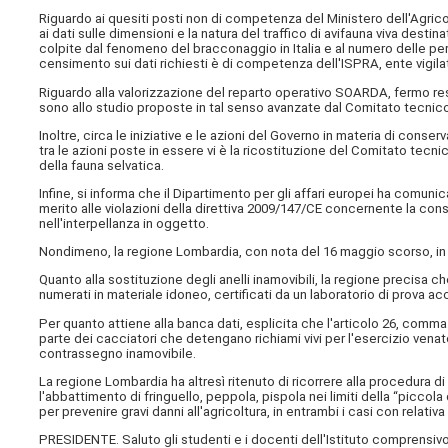
Riguardo ai quesiti posti non di competenza del Ministero dell'Agricol
ai dati sulle dimensioni e la natura del traffico di avifauna viva dest
colpite dal fenomeno del bracconaggio in Italia e al numero delle perso
censimento sui dati richiesti è di competenza dell'ISPRA, ente vigila
Riguardo alla valorizzazione del reparto operativo SOARDA, fermo re
sono allo studio proposte in tal senso avanzate dal Comitato tecnico
Inoltre, circa le iniziative e le azioni del Governo in materia di conse
tra le azioni poste in essere vi è la ricostituzione del Comitato tecn
della fauna selvatica.
Infine, si informa che il Dipartimento per gli affari europei ha com
merito alle violazioni della direttiva 2009/147/CE concernente la cons
nell'interpellanza in oggetto.
Nondimeno, la regione Lombardia, con nota del 16 maggio scorso, in r
Quanto alla sostituzione degli anelli inamovibili, la regione precisa c
numerati in materiale idoneo, certificati da un laboratorio di prova ac
Per quanto attiene alla banca dati, esplicita che l'articolo 26, comma 
parte dei cacciatori che detengano richiami vivi per l'esercizio venatori
contrassegno inamovibile.
La regione Lombardia ha altresì ritenuto di ricorrere alla procedura d
l'abbattimento di fringuello, peppola, pispola nei limiti della “piccol
per prevenire gravi danni all'agricoltura, in entrambi i casi con relativa
PRESIDENTE. Saluto gli studenti e i docenti dell'Istituto comprensi