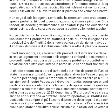
indicazioni operative e modalità operative” è stata abrogata la vecch
euro - 176.461 euro -, una nuova piattaforma informatica costata, lo r
applicativo non c'è alcuna tracciabilità dei richiami vivi, sembra una b
uccelli allevati, né le nuove fascette di plastica che verranno a breve
Non paga di ciò, la regione Lombardia ha recentemente presentato uff
specie protette: fringuello, peppola, pispola, storno e piccione. Oltre a
roccoli, da cedere gratuitamente ai cacciatori, in palese violazione del
un'ennesima, salata sanzione europea, a carico delle nostre tasche.
Noi paghiamo con le tasse gli errori, per modo di dire, fatti da quest
risolutamente il problema del traffico illegale di uccelli in regione 
tracciabilità e dell'inutilità della nuova banca dati dei richiami vivi, pe
illegittimi - di ordine e distribuzione delle fascette di plastica, invece 
Chiediamo, inoltre, se, alla luce della procedura di infrazione e della
iniziative urgenti nei confronti della regione Lombardia, assumendo i 
provvedimenti di caccia in deroga a specie protette - protette! - e i
violazioni del diritto comunitario in nome delle cacce tradizionali fuo
Si chiede ancora, dalla data di avvio della EU Pilot da parte dell'Unio
state messe in atto dal Governo per evitare al nostro Paese di pagare 
Governo per scongiurare la procedura di infrazione all'Italia (la n. 21
sanzioni per il nostro Paese; se il Governo intenda raccogliere e render
destinata a essere utilizzata nella caccia da appostamento; quali sia
persone siano state denunciate dai Carabinieri forestali per reati cont
nell'ultima operazione del 2023, denominata “Pettirosso”, e se sia st
anni; se non si intenda valorizzare il reparto operativo, la SOARDA (s
consolidarne sempre di più l'azione di presidio della legalità e da con
decisivo e importante strumento di lotta al traffico dell'avifauna (ci
quali siano state negli ultimi anni le iniziative e le azioni del Governo