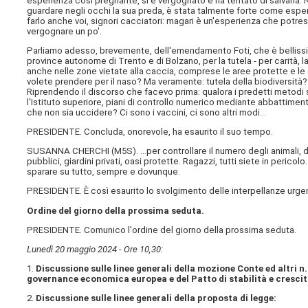
esperienza così pregnante, si è vergognato e ha tentato di salvarla. N
guardare negli occhi la sua preda, è stata talmente forte come esper
farlo anche voi, signori cacciatori: magari è un'esperienza che potres
vergognare un po'.
Parliamo adesso, brevemente, dell'emendamento Foti, che è bellissimo
province autonome di Trento e di Bolzano, per la tutela - per carità, la
anche nelle zone vietate alla caccia, comprese le aree protette e le a
volete prendere per il naso? Ma veramente: tutela della biodiversità? 
Riprendendo il discorso che facevo prima: qualora i predetti metodi s
l'Istituto superiore, piani di controllo numerico mediante abbattime
che non sia uccidere? Ci sono i vaccini, ci sono altri modi…
PRESIDENTE. Concluda, onorevole, ha esaurito il suo tempo.
SUSANNA CHERCHI (
M5S
). …per controllare il numero degli animali, d
pubblici, giardini privati, oasi protette. Ragazzi, tutti siete in peric
sparare su tutto, sempre e dovunque.
PRESIDENTE. È così esaurito lo svolgimento delle interpellanze urgent
Ordine del giorno della prossima seduta.
PRESIDENTE. Comunico l'ordine del giorno della prossima seduta.
Lunedì 20 maggio 2024 - Ore 10,30:
1.
Discussione sulle linee generali della mozione Conte ed altri n
governance economica europea e del Patto di stabilità e crescita
2.
Discussione sulle linee generali della proposta di legge: