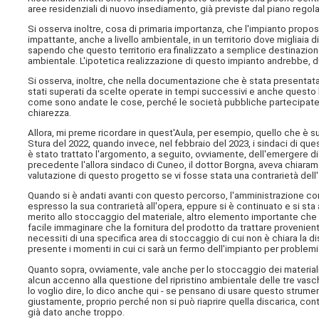
aree residenziali di nuovo insediamento, già previste dal piano reg
Si osserva inoltre, cosa di primaria importanza, che l'impianto propo
impattante, anche a livello ambientale, in un territorio dove migliaia d
sapendo che questo territorio era finalizzato a semplice destinazione
ambientale. L'ipotetica realizzazione di questo impianto andrebbe, d
Si osserva, inoltre, che nella documentazione che è stata presentata 
stati superati da scelte operate in tempi successivi e anche questo l
come sono andate le cose, perché le società pubbliche partecipate al
chiarezza.
Allora, mi preme ricordare in quest'Aula, per esempio, quello che è 
Stura del 2022, quando invece, nel febbraio del 2023, i sindaci di qu
è stato trattato l'argomento, a seguito, ovviamente, dell'emergere d
precedente l'allora sindaco di Cuneo, il dottor Borgna, aveva chiara
valutazione di questo progetto se vi fosse stata una contrarietà del
Quando si è andati avanti con questo percorso, l'amministrazione c
espresso la sua contrarietà all'opera, eppure si è continuato e si st
merito allo stoccaggio del materiale, altro elemento importante che 
facile immaginare che la fornitura del prodotto da trattare provenien
necessiti di una specifica area di stoccaggio di cui non è chiara la d
presente i momenti in cui ci sarà un fermo dell'impianto per proble
Quanto sopra, ovviamente, vale anche per lo stoccaggio dei materiali 
alcun accenno alla questione del ripristino ambientale delle tre vasc
lo voglio dire, lo dico anche qui - se pensano di usare questo strumen
giustamente, proprio perché non si può riaprire quella discarica, co
già dato anche troppo.