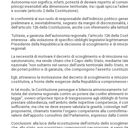
Autonomia non significa, infatti, potestà di deviare rispetto al comune
principi insensibili alla dimensione territoriale, tra i quali spicca l'a
e sociale (articolo 2 della Costituzione).
In conformità al suo ruolo di responsabile dell'indirizzo politico g
preliminare e, inevitabilmente, segnato da margini di discrezionalità, in 
dell'articolo 126 della Costituzione, anche con riferimento alla latitu
Tuttavia, a garanzia dell'autonomia regionale, l'articolo 126 della Cos
interessa - alla violazione di specifici obblighi legislativi legittima
Presidente della Repubblica la decisione di scioglimento e di rimozi
regionali.
La necessità di motivare il decreto di scioglimento e di rimozione no
sanzionatorio, ma rende chiaro che il Capo dello Stato, mediante tale 
nazionale “non soltanto nel senso dell'unità territoriale dello Stato
dei poteri politici e di garanzia, che compongono l'assetto costituzi
Egli, attraverso la motivazione del decreto di scioglimento e rimozione
costitutiva, a fronte delle esigenze della Repubblica compromesse dall
In tal modo, la Costituzione persegue e bilancia armoniosamente tutti gl
tutela del sistema regionale contro un potere dai confini altrimenti t
legge”, ovvero un'ipotesi tipica di trasgressione agli obblighi di fon
prestare obbedienza, nell'ambito delle rispettive competenze, il consi
sufficiente, ma che ne deve essere valutata la gravità; coinvolge nell
proponente, chiamato tramite l'organo competente alla controfirma 
valersi dell'apporto consultivo del Parlamento, espresso dalla Commi
Conclusioni: alla luce della ricostruzione dell'istituto dello scioglim
che, allo stato, non sussistano i presupposti per proporre, ai sensi de