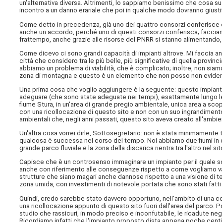
un'alternativa diversa. Altrimenti, lo sappiamo benissimo che cosa su
incontro a un danno erariale che poi in qualche modo dovranno giustifi
Come detto in precedenza, già uno dei quattro consorzi conferisce 
anche un accordo, perché uno di questi consorzi conferisca; facci
frattempo, anche grazie alle risorse del PNRR si stanno alimentando,
Come dicevo ci sono grandi capacità di impianti altrove. Mi faccia 
città che considero tra le più belle, più significative di quella provin
abbiamo un problema di viabilità, che è complicato; inoltre, non siam
zona di montagna e questo è un elemento che non posso non evidenzi
Una prima cosa che voglio aggiungere è la seguente: questo impianto
adeguare (che sono state adeguate nei tempi), esattamente lungo le r
fiume Stura, in un'area di grande pregio ambientale, unica area a scopo
con una ricollocazione di questo sito e non con un suo ingrandimento
ambientali che, negli anni passati, questo sito aveva creato all'ambi
Un'altra cosa vorrei dirle, Sottosegretario: non è stata minimament
qualcosa è successa nel corso del tempo. Noi abbiamo due fiumi in que
grande parco fluviale e la zona della discarica rientra tra l'altro nel sit
Capisce che è un controsenso immaginare un impianto per il quale son
anche con riferimento alle conseguenze rispetto a come vogliamo valor
strutture che siano magari anche dannose rispetto a una visione di te
zona umida, con investimenti di notevole portata che sono stati fatti s
Quindi, credo sarebbe stato davvero opportuno, nell'ambito di una coer
una ricollocazione appunto di questo sito fuori dall'area del parc
studio che rassicuri, in modo preciso e inconfutabile, le ricadute neg
Ricordiamo infatti che l'impianto proposto dista appena poche centi