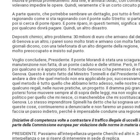
muova e prenda provvedimenti. Alla fine, è arrivata l'Anac, con conte
volevano impedire le opere. Quindi, veramente c'è un corto circuito
A parte questo, che potrebbe sembrare un dettaglio, poi tutto è finito 
ragionando come si sta ragionando con il ponte sullo Stretto: si parte
poi si cerca di porre riparo. E porre riparo, in questi termini, significa: s
poi qualcuno dovrà pagare. Quindi, un altro disastro.
Depositi chimici, altro problema: 30 milioni di euro che arrivano dal
di Genova a un altro; i pareri sono molto tirati e arrivano con molta fat
giornali dicono, con una telefonata di un alto dirigente della regio
molto preoccupato e insisto sul punto.
Voglio concludere, Presidente. Il ponte Morandi è stata una sciagura
manutenzione non fatta, di un ponte caduto e delle vittime. Però, in 
poi qualcuno si è appropriato. Il metodo Genova ci ha permesso di ese
Genova. Questo è stato fatto dal Ministro Toninelli e dal Presidente
andare a dire che quel metodo non era applicabile poi, successivame
quel metodo è tutto quello che abbiamo letto adesso, nelle nostre car
qualcuno regali, nelle nuove pratiche, un progetto. Il dramma più 
potersi forse muovere sempre al di sopra delle leggi, ma non voglio esp
politico per quello che mi riesce, ci mancherebbe che mi sostituisca
Genova. Lo stesso imprenditore Spinelli ha detto che lui sognava u
queste cose, continueremo a denunciarle e non faremo un passo indie
faccia un passo indietro, perché è impensabile condurre una regione d
(Iniziative di competenza volte a contrastare il traffico illegale di uccell
parte della Commissione europea per violazione delle norme in materia di
PRESIDENTE. Passiamo all'interpellanza urgente Cherchi ed altri n. 
interpellanza o se si riservi di intervenire in sede di replica.