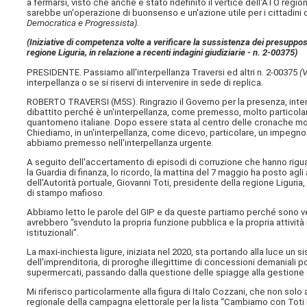
a fermarsi, visto che anche è stato ridefinito il vertice dell'ATO regi
sarebbe un'operazione di buonsenso e un'azione utile per i cittadini d
Democratica e Progressista).
(Iniziative di competenza volte a verificare la sussistenza dei presupposti 
regione Liguria, in relazione a recenti indagini giudiziarie - n. 2-00375)
PRESIDENTE. Passiamo all'interpellanza Traversi ed altri n. 2-00375
(V
interpellanza o se si riservi di intervenire in sede di replica.
ROBERTO TRAVERSI (
M5S
). Ringrazio il Governo per la presenza, int
dibattito perché è un'interpellanza, come premesso, molto particolare
quantomeno italiane. Dopo essere stata al centro delle cronache mondi
Chiediamo, in un'interpellanza, come dicevo, particolare, un impegno d
abbiamo premesso nell'interpellanza urgente.
A seguito dell'accertamento di episodi di corruzione che hanno riguarda
la Guardia di finanza, lo ricordo, la mattina del 7 maggio ha posto agl
dell'Autorità portuale, Giovanni Toti, presidente della regione Liguria
di stampo mafioso.
Abbiamo letto le parole del GIP e da queste partiamo perché sono ver
avrebbero “svenduto la propria funzione pubblica e la propria attività
istituzionali”.
La maxi-inchiesta ligure, iniziata nel 2020, sta portando alla luce un 
dell'imprenditoria, di proroghe illegittime di concessioni demaniali por
supermercati, passando dalla questione delle spiagge alla gestione de
Mi riferisco particolarmente alla figura di Italo Cozzani, che non solo
regionale della campagna elettorale per la lista “Cambiamo con Toti 