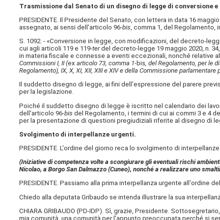
Trasmissione dal Senato di un disegno di legge di conversione 
PRESIDENTE. Il Presidente del Senato, con lettera in data 16 maggio
assegnato, ai sensi dell'articolo 96-
bis
, comma 1, del Regolamento, in
S. 1092. - «Conversione in legge, con modificazioni, del decreto-legge
cui agli articoli 119 e 119-
ter
del decreto-legge 19 maggio 2020, n. 34, c
in materia fiscale e connesse a eventi eccezionali, nonché relative a
Commissioni I, II (
ex
articolo 73, comma 1-
bis
, del Regolamento, per le disp
Regolamento), IX, X, XI, XII, XIII e XIV e della Commissione parlamentare p
Il suddetto disegno di legge, ai fini dell'espressione del parere prev
per la legislazione.
Poiché il suddetto disegno di legge è iscritto nel calendario dei lav
dell'articolo 96-
bis
del Regolamento, i termini di cui ai commi 3 e 4 
per la presentazione di questioni pregiudiziali riferite al disegno di l
Svolgimento di interpellanze urgenti.
PRESIDENTE. L'ordine del giorno reca lo svolgimento di interpellanze 
(Iniziative di competenza volte a scongiurare gli eventuali rischi ambienta
Nicolao, a Borgo San Dalmazzo (Cuneo), nonché a realizzare uno smaltim
PRESIDENTE. Passiamo alla prima interpellanza urgente all'ordine de
Chiedo alla deputata Gribaudo se intenda illustrare la sua interpellanza 
CHIARA GRIBAUDO (
PD-IDP
). Sì, grazie, Presidente. Sottosegretario
mia comunità, una comunità per l'appunto preoccupata perché si sente