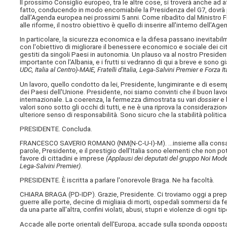
Il prossimo Consiglio europeo, tra le altre cose, si troverà anche ad 
fatto, conducendo in modo encomiabile la Presidenza del G7, dovrà pro
dall'Agenda europea nei prossimi 5 anni. Come ribadito dal Ministro
alle riforme, il nostro obiettivo è quello di inserire all'interno dell'
In particolare, la sicurezza economica e la difesa passano inevitabil
con l'obiettivo di migliorare il benessere economico e sociale dei ci
gestiti da singoli Paesi in autonomia. Un plauso va al nostro Presid
importante con l'Albania, e i frutti si vedranno di qui a breve e sono g
UDC, Italia al Centro)-MAIE, Fratelli d'Italia, Lega-Salvini Premier e Forza
Un lavoro, quello condotto da lei, Presidente, lungimirante e di esem
dei Paesi dell'Unione. Presidente, noi siamo convinti che il buon lavoro
internazionale. La coerenza, la fermezza dimostrata su vari
dossier
e 
valori sono sotto gli occhi di tutti, e ne è una riprova la considerazi
ulteriore senso di responsabilità. Sono sicuro che la stabilità politi
PRESIDENTE. Concluda.
FRANCESCO SAVERIO ROMANO (
NM(N-C-U-I)-M
). …insieme alla con
parole, Presidente, e il prestigio dell'Italia sono elementi che non
favore di cittadini e imprese
(Applausi dei deputati del gruppo Noi Modera
Lega-Salvini Premier)
.
PRESIDENTE. È iscritta a parlare l'onorevole Braga. Ne ha facoltà.
CHIARA BRAGA (
PD-IDP
). Grazie, Presidente. Ci troviamo oggi a prepa
guerre alle porte, decine di migliaia di morti, ospedali sommersi da fer
da una parte all'altra, confini violati, abusi, stupri e violenze di ogni tip
Accade alle porte orientali dell'Europa, accade sulla sponda oppost