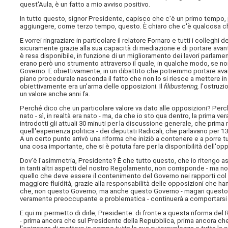
quest'Aula, è un fatto a mio avviso positivo.
In tutto questo, signor Presidente, capisco che c'è un primo tempo
aggiungere, come terzo tempo, questo. È chiaro che c'è qualcosa che
E vorrei ringraziare in particolare il relatore Fornaro e tutti i collegh
sicuramente grazie alla sua capacità di mediazione e di portare avant
è resa disponibile, in funzione di un miglioramento dei lavori parlament
erano però uno strumento attraverso il quale, in qualche modo, se non s
Governo. E obiettivamente, in un dibattito che potremmo portare avanti p
piano procedurale nasconda il fatto che non lo si riesce a mettere in 
obiettivamente era un'arma delle opposizioni. Il
filibustering,
l'ostruzi
un valore anche anni fa.
Perché dico che un particolare valore va dato alle opposizioni? Perc
nato - sì, in realtà era nato - ma, da che io sto qua dentro, la prima v
introdotti gli attuali 30 minuti per la discussione generale, che prima 
quell'esperienza politica - dei deputati Radicali, che parlavano per 1
A un certo punto arrivò una riforma che iniziò a contenere e a porre tut
una cosa importante, che si è potuta fare per la disponibilità dell'op
Dov'è l'asimmetria, Presidente? È che tutto questo, che io ritengo 
in tanti altri aspetti del nostro Regolamento, non corrisponde - ma non
quello che deve essere il contenimento del Governo nei rapporti col
maggiore fluidità, grazie alla responsabilità delle opposizioni che h
che, non questo Governo, ma anche questo Governo - magari questo Go
veramente preoccupante e problematica - continuerà a comportarsi
E qui mi permetto di dirle, Presidente: di fronte a questa riforma del 
- prima ancora che sul Presidente della Repubblica, prima ancora che 