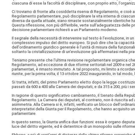
ciascuna di esse la facoltà di disciplinare, con proprio atto, l'organiz
Ci troviamo di fronte alla cosiddetta riserva di Regolamento, e cioè al
Regolamento parlamentare, può disciplinare la vita interna di ciascun
diversa da quella attuale, siano rimaste sostanzialmente identiche ha 
Questa riflessione, non più differibile, verte sull'adeguatezza delle p
decisione parlamentare richiesti a un Parlamento moderno.
Il segnale della necessità di intervenire sul testo è l'evoluzione, in un
complessivo impulso del diritto europeo. Si può dire che la capacità
dell'ordinamento giuridico generale è l'unità di misura della funziona
soltanto la cristallizzazione di un'evoluzione già affermatasi nella prass
Teniamo presente che l'ultima revisione regolamentare organica che si 
Regolamento, ad eccezione di due riforme settoriali nel 2009 e nel 2
parlamentari, è rimasto immutato. A tal proposito, mi limito a ricord
riunite, per la prima volta, il 13 ottobre 2022 inaugurando, in tal modo, 
Si tratta, infatti, del primo Parlamento eletto dopo la legge costituzi
passati da 600 a 400 alla Camera dei deputati, e da 315 a 200, più i sen
In ragione di questo significativo cambiamento, il Senato della Repub
Regolamento. La Camera dei deputati, al contrario, non è riuscita a
asimmetria. Alla Camera si è, infatti, verificato un blocco dell'ordin
interpretativi della Giunta per il Regolamento, che hanno acquisito u
parlamentare.
In questo senso, la Giunta unifica due funzioni: essa è organo deputa
luce del diritto vigente, ed è detentrice di un monopolio sulle riforme
Ebbene, a più di vent'anni di distanza dalle ultime riforme organiche 