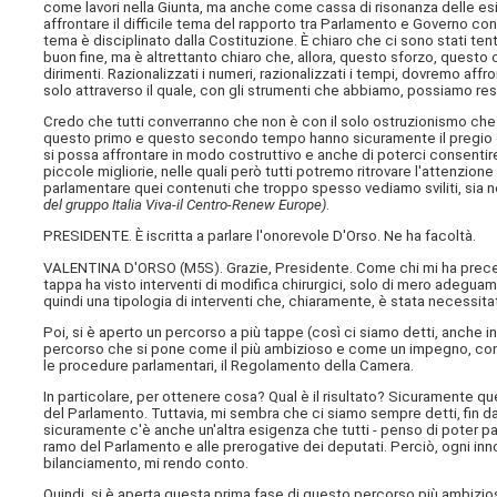
come lavori nella Giunta, ma anche come cassa di risonanza delle esi
affrontare il difficile tema del rapporto tra Parlamento e Governo 
tema è disciplinato dalla Costituzione. È chiaro che ci sono stati ten
buon fine, ma è altrettanto chiaro che, allora, questo sforzo, questo
dirimenti. Razionalizzati i numeri, razionalizzati i tempi, dovremo affr
solo attraverso il quale, con gli strumenti che abbiamo, possiamo rest
Credo che tutti converranno che non è con il solo ostruzionismo che 
questo primo e questo secondo tempo hanno sicuramente il pregio di 
si possa affrontare in modo costruttivo e anche di poterci consenti
piccole migliorie, nelle quali però tutti potremo ritrovare l'attenzione 
parlamentare quei contenuti che troppo spesso vediamo sviliti, sia ne
del gruppo Italia Viva-il Centro-Renew Europe)
.
PRESIDENTE. È iscritta a parlare l'onorevole D'Orso. Ne ha facoltà.
VALENTINA D'ORSO (
M5S
). Grazie, Presidente. Come chi mi ha prece
tappa ha visto interventi di modifica chirurgici, solo di mero adeguam
quindi una tipologia di interventi che, chiaramente, è stata necessit
Poi, si è aperto un percorso a più tappe (così ci siamo detti, anche 
percorso che si pone come il più ambizioso e come un impegno, con 
le procedure parlamentari, il Regolamento della Camera.
In particolare, per ottenere cosa? Qual è il risultato? Sicuramente q
del Parlamento. Tuttavia, mi sembra che ci siamo sempre detti, fin dal
sicuramente c'è anche un'altra esigenza che tutti - penso di poter parl
ramo del Parlamento e alle prerogative dei deputati. Perciò, ogni in
bilanciamento, mi rendo conto.
Quindi, si è aperta questa prima fase di questo percorso più ambizio