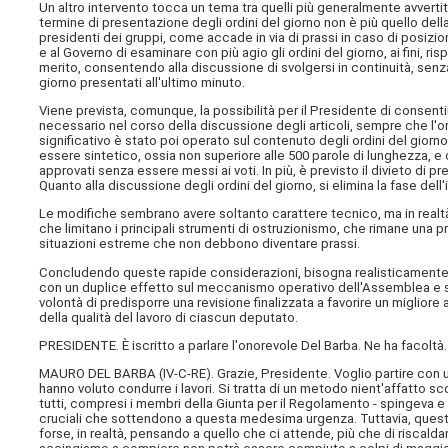
Un altro intervento tocca un tema tra quelli più generalmente avvertiti, r
termine di presentazione degli ordini del giorno non è più quello della
presidenti dei gruppi, come accade in via di prassi in caso di posizi
e al Governo di esaminare con più agio gli ordini del giorno, ai fini, r
merito, consentendo alla discussione di svolgersi in continuità, senz
giorno presentati all'ultimo minuto.
Viene prevista, comunque, la possibilità per il Presidente di consentir
necessario nel corso della discussione degli articoli, sempre che l'o
significativo è stato poi operato sul contenuto degli ordini del giorno
essere sintetico, ossia non superiore alle 500 parole di lunghezza, e c
approvati senza essere messi ai voti. In più, è previsto il divieto di 
Quanto alla discussione degli ordini del giorno, si elimina la fase dell'
Le modifiche sembrano avere soltanto carattere tecnico, ma in realtà 
che limitano i principali strumenti di ostruzionismo, che rimane una pr
situazioni estreme che non debbono diventare prassi.
Concludendo queste rapide considerazioni, bisogna realisticamente ri
con un duplice effetto sul meccanismo operativo dell'Assemblea e sul
volontà di predisporre una revisione finalizzata a favorire un migliore 
della qualità del lavoro di ciascun deputato.
PRESIDENTE. È iscritto a parlare l'onorevole Del Barba. Ne ha facoltà.
MAURO DEL BARBA (
IV-C-RE
). Grazie, Presidente. Voglio partire con
hanno voluto condurre i lavori. Si tratta di un metodo nient'affatto s
tutti, compresi i membri della Giunta per il Regolamento - spingeva 
cruciali che sottendono a questa medesima urgenza. Tuttavia, quest
forse, in realtà, pensando a quello che ci attende, più che di risca