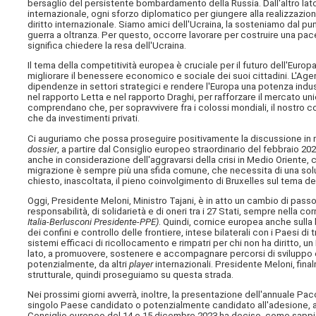
bersaglio del persistente bombardamento della Russia. Dall'altro lat
internazionale, ogni sforzo diplomatico per giungere alla realizzazion
diritto internazionale. Siamo amici dell'Ucraina, la sosteniamo dal pun
guerra a oltranza. Per questo, occorre lavorare per costruire una pac
significa chiedere la resa dell'Ucraina.
Il tema della competitività europea è cruciale per il futuro dell'Euro
migliorare il benessere economico e sociale dei suoi cittadini. L'Agen
dipendenze in settori strategici e rendere l'Europa una potenza indu
nel rapporto Letta e nel rapporto Draghi, per rafforzare il mercato un
comprendano che, per sopravvivere fra i colossi mondiali, il nostro c
che da investimenti privati.
Ci auguriamo che possa proseguire positivamente la discussione in m
dossier
, a partire dal Consiglio europeo straordinario del febbraio 202
anche in considerazione dell'aggravarsi della crisi in Medio Oriente, 
migrazione è sempre più una sfida comune, che necessita di una soluzi
chiesto, inascoltata, il pieno coinvolgimento di Bruxelles sul tema del
Oggi, Presidente Meloni, Ministro Tajani, è in atto un cambio di pass
responsabilità, di solidarietà e di oneri tra i 27 Stati, sempre nella c
Italia-Berlusconi Presidente-PPE)
. Quindi, cornice europea anche sulla 
dei confini e controllo delle frontiere, intese bilaterali con i Paesi d
sistemi efficaci di ricollocamento e rimpatri per chi non ha diritto, u
lato, a promuovere, sostenere e accompagnare percorsi di sviluppo e 
potenzialmente, da altri
player
internazionali. Presidente Meloni, fin
strutturale, quindi proseguiamo su questa strada.
Nei prossimi giorni avverrà, inoltre, la presentazione dell'annuale Pac
singolo Paese candidato o potenzialmente candidato all'adesione, at
Consiglio europeo del 14 e 15 dicembre 2023 ha deciso, come sappiam