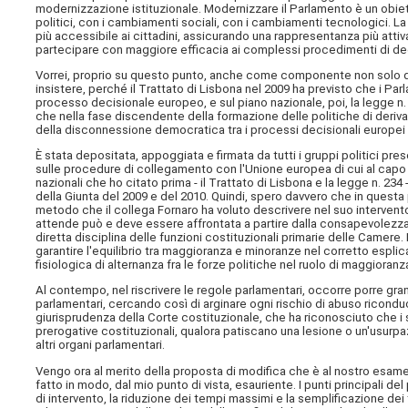
modernizzazione istituzionale. Modernizzare il Parlamento è un obiet
politici, con i cambiamenti sociali, con i cambiamenti tecnologici. 
più accessibile ai cittadini, assicurando una rappresentanza più attiv
partecipare con maggiore efficacia ai complessi procedimenti di dec
Vorrei, proprio su questo punto, anche come componente non solo de
insistere, perché il Trattato di Lisbona nel 2009 ha previsto che i Par
processo decisionale europeo, e sul piano nazionale, poi, la legge n.
che nella fase discendente della formazione delle politiche di deri
della disconnessione democratica tra i processi decisionali europei e
È stata depositata, appoggiata e firmata da tutti i gruppi politici p
sulle procedure di collegamento con l'Unione europea di cui al capo 
nazionali che ho citato prima - il Trattato di Lisbona e la legge n. 234
della Giunta del 2009 e del 2010. Quindi, spero davvero che in quest
metodo che il collega Fornaro ha voluto descrivere nel suo intervent
attende può e deve essere affrontata a partire dalla consapevolezza
diretta disciplina delle funzioni costituzionali primarie delle Camer
garantire l'equilibrio tra maggioranza e minoranze nel corretto esplic
fisiologica di alternanza fra le forze politiche nel ruolo di maggioran
Al contempo, nel riscrivere le regole parlamentari, occorre porre gran
parlamentari, cercando così di arginare ogni rischio di abuso riconduc
giurisprudenza della Corte costituzionale, che ha riconosciuto che i s
prerogative costituzionali, qualora patiscano una lesione o un'usurpa
altri organi parlamentari.
Vengo ora al merito della proposta di modifica che è al nostro esame, 
fatto in modo, dal mio punto di vista, esauriente. I punti principali 
di intervento, la riduzione dei tempi massimi e la semplificazione dei 