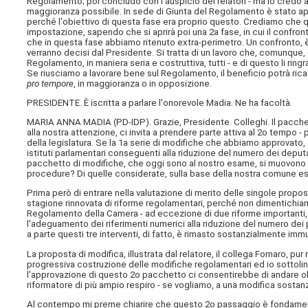
Regolamento; poi concludo con l'auspicio dei relatori - ma io credo 
maggioranza possibile. In sede di Giunta del Regolamento è stato app
perché l'obiettivo di questa fase era proprio questo. Crediamo che qu
impostazione, sapendo che si aprirà poi una 2a fase, in cui il confro
che in questa fase abbiamo ritenuto extra-perimetro. Un confronto, è 
verranno decisi dal Presidente. Si tratta di un lavoro che, comunque
Regolamento, in maniera seria e costruttiva, tutti - e di questo li ring
Se riusciamo a lavorare bene sul Regolamento, il beneficio potrà rica
pro tempore
, in maggioranza o in opposizione.
PRESIDENTE. È iscritta a parlare l'onorevole Madia. Ne ha facoltà.
MARIA ANNA MADIA (
PD-IDP
). Grazie, Presidente. Colleghi. Il pac
alla nostra attenzione, ci invita a prendere parte attiva al 2o tempo 
della legislatura. Se la 1a serie di modifiche che abbiamo approvato,
istituti parlamentari conseguenti alla riduzione del numero dei depu
pacchetto di modifiche, che oggi sono al nostro esame, si muovono 
procedure? Di quelle considerate, sulla base della nostra comune es
Prima però di entrare nella valutazione di merito delle singole propost
stagione rinnovata di riforme regolamentari, perché non dimentichiamo c
Regolamento della Camera - ad eccezione di due riforme importanti, sì
l'adeguamento dei riferimenti numerici alla riduzione del numero dei p
a parte questi tre interventi, di fatto, è rimasto sostanzialmente imm
La proposta di modifica, illustrata dal relatore, il collega Fornaro, pur
progressiva costruzione delle modifiche regolamentari ed io sottoli
l'approvazione di questo 2o pacchetto ci consentirebbe di andare olt
riformatore di più ampio respiro - se vogliamo, a una modifica sostan
Al contempo mi preme chiarire che questo 2o passaggio è fondamental