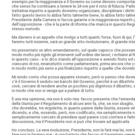
esempio per la maggioranza e il Governo su come devono comportars
che senso ha continuare a tenere le 24 ore per il voto di fiducia. Pa
trattativa rispetto a quando dovremo organizzare, disciplinare i dirit
fatto questo lavoro lo abbia fatto talmente bene, lo abbia fatto talme
Presidente della Camera si faccia garante e la maggioranza rispetti gli
dell'opposizione - che è la parte di riforma che manca in questo Reg
stesso metodo.
Ma davvero è un appello che rivolgo a tutti quanti; forse, fuori di qui
faremo tutti insieme, sarà un grande atto rivoluzionario, di grande inte
Ho presentato un altro emendamento, sul quale capisco che possano ess
modo molto più rigido gli interventi sull'ordine dei lavori, i richiami a
in questo caso - e lo dico stando all'opposizione e avendo fruito ed u
ciascuno di noi, innanzitutto come parlamentare, prima ancora che com
in modo molto più serio e più finalizzato rispetto a quelle che dovr
Mi rendo conto che possa apparire stonato, però io penso che dovre
c'è il Governo lì seduto nei banchi del Governo, perché è un dibattito 
cioè, cercare di rendere anche un pochino più dignitoso il dibattito
in modo che non si venga qui a parlare di tutto.
È una mia opinione, ma non è solo mia: faccio presente che l'emend
della Giunta per il Regolamento di alcuni anni fa, che, se non sbagli
che dovrebbe, tra virgolette, in quanto parere della Giunta, essere vi
dicendo, e che, essendo, però, non codificato, ma semplicemente nell
semplicemente cercato di prendere quel parere così com'era e farlo 
discussione, ma il Presidente non si può che trovare ad applicarla.
Ho concluso. La vera rivoluzione, Presidente, non la farà mai lei, non l
fare non la faranno mai - è una battuta che faccio al Segretario gene