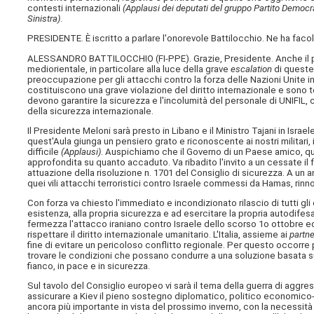
contesti internazionali
(Applausi dei deputati del gruppo Partito Democra
Sinistra)
.
PRESIDENTE. È iscritto a parlare l'onorevole Battilocchio. Ne ha facol
ALESSANDRO BATTILOCCHIO (
FI-PPE
). Grazie, Presidente. Anche il 
mediorientale, in particolare alla luce della grave
escalation
di queste
preoccupazione per gli attacchi contro la forza delle Nazioni Unite i
costituiscono una grave violazione del diritto internazionale e sono t
devono garantire la sicurezza e l'incolumità del personale di UNIFIL,
della sicurezza internazionale.
Il Presidente Meloni sarà presto in Libano e il Ministro Tajani in Isr
quest'Aula giunga un pensiero grato e riconoscente ai nostri militari,
difficile
(Applausi)
. Auspichiamo che il Governo di un Paese amico, qua
approfondita su quanto accaduto. Va ribadito l'invito a un cessate il 
attuazione della risoluzione n. 1701 del Consiglio di sicurezza. A un 
quei vili attacchi terroristici contro Israele commessi da Hamas, rinno
Con forza va chiesto l'immediato e incondizionato rilascio di tutti gli o
esistenza, alla propria sicurezza e ad esercitare la propria autodifes
fermezza l'attacco iraniano contro Israele dello scorso 1o ottobre e
rispettare il diritto internazionale umanitario. L'Italia, assieme ai
partne
fine di evitare un pericoloso conflitto regionale. Per questo occorre
trovare le condizioni che possano condurre a una soluzione basata su
fianco, in pace e in sicurezza.
Sul tavolo del Consiglio europeo vi sarà il tema della guerra di aggre
assicurare a Kiev il pieno sostegno diplomatico, politico economico-f
ancora più importante in vista del prossimo inverno, con la necessità d