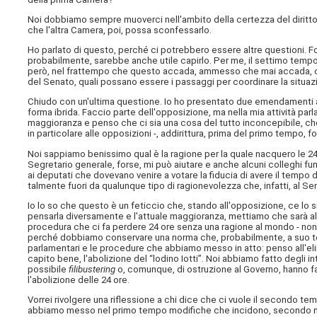
Noi dobbiamo sempre muoverci nell'ambito della certezza del diritto: se
che l'altra Camera, poi, possa sconfessarlo.
Ho parlato di questo, perché ci potrebbero essere altre questioni. F
probabilmente, sarebbe anche utile capirlo. Per me, il settimo tempo
però, nel frattempo che questo accada, ammesso che mai accada, c'è
del Senato, quali possano essere i passaggi per coordinare la situaz
Chiudo con un'ultima questione. Io ho presentato due emendamenti a
forma ibrida. Faccio parte dell'opposizione, ma nella mia attività par
maggioranza e penso che ci sia una cosa del tutto inconcepibile, che
in particolare alle opposizioni -, addirittura, prima del primo tempo,
Noi sappiamo benissimo qual è la ragione per la quale nacquero le 24 or
Segretario generale, forse, mi può aiutare e anche alcuni colleghi funzi
ai deputati che dovevano venire a votare la fiducia di avere il temp
talmente fuori da qualunque tipo di ragionevolezza che, infatti, al Senat
Io lo so che questo è un feticcio che, stando all'opposizione, ce lo
pensarla diversamente e l'attuale maggioranza, mettiamo che sarà al
procedura che ci fa perdere 24 ore senza una ragione al mondo - non c
perché dobbiamo conservare una norma che, probabilmente, a suo te
parlamentari e le procedure che abbiamo messo in atto: penso all'e
capito bene, l'abolizione del “lodino Iotti”. Noi abbiamo fatto degli in
possibile
filibustering
o, comunque, di ostruzione al Governo, hanno fa
l'abolizione delle 24 ore.
Vorrei rivolgere una riflessione a chi dice che ci vuole il secondo 
abbiamo messo nel primo tempo modifiche che incidono, secondo m