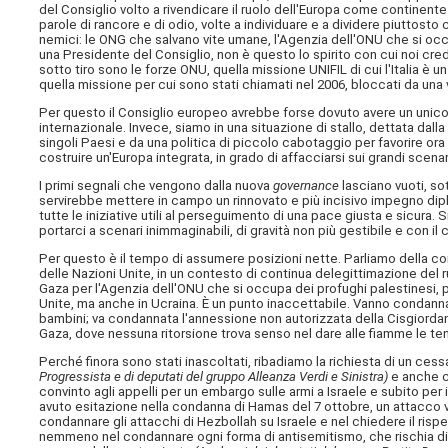
del Consiglio volto a rivendicare il ruolo dell'Europa come continent
parole di rancore e di odio, volte a individuare e a dividere piuttosto c
nemici: le ONG che salvano vite umane, l'Agenzia dell'ONU che si occu
una Presidente del Consiglio, non è questo lo spirito con cui noi cr
sotto tiro sono le forze ONU, quella missione UNIFIL di cui l'Italia è u
quella missione per cui sono stati chiamati nel 2006, bloccati da una
Per questo il Consiglio europeo avrebbe forse dovuto avere un unico pu
internazionale. Invece, siamo in una situazione di stallo, dettata dall
singoli Paesi e da una politica di piccolo cabotaggio per favorire ora
costruire un'Europa integrata, in grado di affacciarsi sui grandi scen
I primi segnali che vengono dalla nuova
governance
lasciano vuoti, so
servirebbe mettere in campo un rinnovato e più incisivo impegno diplo
tutte le iniziative utili al perseguimento di una pace giusta e sicura. 
portarci a scenari inimmaginabili, di gravità non più gestibile e con il c
Per questo è il tempo di assumere posizioni nette. Parliamo della con
delle Nazioni Unite, in un contesto di continua delegittimazione del ruo
Gaza per l'Agenzia dell'ONU che si occupa dei profughi palestinesi, p
Unite, ma anche in Ucraina. È un punto inaccettabile. Vanno condannat
bambini; va condannata l'annessione non autorizzata della Cisgiorda
Gaza, dove nessuna ritorsione trova senso nel dare alle fiamme le te
Perché finora sono stati inascoltati, ribadiamo la richiesta di un cess
Progressista e di deputati del gruppo Alleanza Verdi e Sinistra)
e anche c
convinto agli appelli per un embargo sulle armi a Israele e subito p
avuto esitazione nella condanna di Hamas del 7 ottobre, un attacco v
condannare gli attacchi di Hezbollah su Israele e nel chiedere il risp
nemmeno nel condannare ogni forma di antisemitismo, che rischia di 