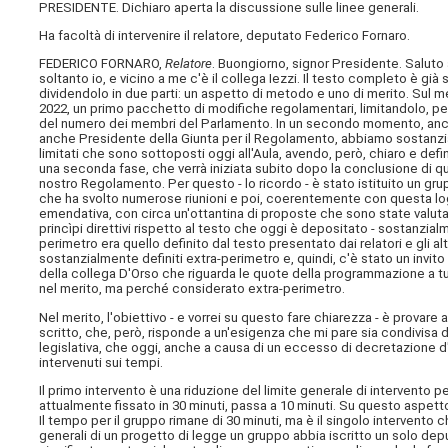
PRESIDENTE. Dichiaro aperta la discussione sulle linee generali.
Ha facoltà di intervenire il relatore, deputato Federico Fornaro.
FEDERICO FORNARO,
Relatore
. Buongiorno, signor Presidente. Saluto a
soltanto io, e vicino a me c'è il collega Iezzi. Il testo completo è già
dividendolo in due parti: un aspetto di metodo e uno di merito. Sul
2022, un primo pacchetto di modifiche regolamentari, limitandolo, pe
del numero dei membri del Parlamento. In un secondo momento, anche
anche Presidente della Giunta per il Regolamento, abbiamo sostanzialm
limitati che sono sottoposti oggi all'Aula, avendo, però, chiaro e defi
una seconda fase, che verrà iniziata subito dopo la conclusione di qu
nostro Regolamento. Per questo - lo ricordo - è stato istituito un gr
che ha svolto numerose riunioni e poi, coerentemente con questa logic
emendativa, con circa un'ottantina di proposte che sono state valutat
princìpi direttivi rispetto al testo che oggi è depositato - sostanzi
perimetro era quello definito dal testo presentato dai relatori e gli a
sostanzialmente definiti extra-perimetro e, quindi, c'è stato un invito 
della collega D'Orso che riguarda le quote della programmazione a tutel
nel merito, ma perché considerato extra-perimetro.
Nel merito, l'obiettivo - e vorrei su questo fare chiarezza - è provare 
scritto, che, però, risponde a un'esigenza che mi pare sia condivisa da 
legislativa, che oggi, anche a causa di un eccesso di decretazion
intervenuti sui tempi.
Il primo intervento è una riduzione del limite generale di intervento pe
attualmente fissato in 30 minuti, passa a 10 minuti. Su questo aspett
Il tempo per il gruppo rimane di 30 minuti, ma è il singolo intervento c
generali di un progetto di legge un gruppo abbia iscritto un solo dep