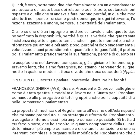
Quindi, è vero, potremmo dire che formalmente era un emendamento f
era toccato dal testo base dei relatori e così è, però, sostanzial
rispetto a quello che si andava a fare, proprio perché, in qualche mod
che tutti noi - penso - ci siamo posti comunque, in ogni intervento, l'o
razionalizzazione e anche, sempre, la centralità del Parlamento.
Ora, io so che c'è un impegno a mettere sul tavolo anche questo tipo
ho verificato la disponibilità, perché è quasi a verbale che questi sa
insistenza rispetto a questo tema anche in questo momento, anche i
riformatore più ampio e più ambizioso, perché vi dico sinceramente 
velocizzare alcuni procedimenti e quant'altro, tolgano l'alibi, il pre
poi al Parlamento praticamente la sua funzione, perché di questo si t
Io auspico che noi davvero, con questo, già arginiamo il fenomeno, p
eravamo lenti, che siamo farraginosi, noi stiamo intervenendo su ques
metto in qualche modo in attesa e vedo che cosa succederà
(Applau
PRESIDENTE. È iscritta a parlare l'onorevole Ghirra. Ne ha facoltà.
FRANCESCA GHIRRA (
AVS
). Grazie, Presidente. Onorevoli colleghe e 
come è stata gestita la modalità di lavoro nella Giunta per il Regolame
comunque alle prerogative di tutti i gruppi, anche per la capacità d
nelle Commissioni parlamentari.
La proposta di modifica del Regolamento all'esame dell'Aula risponde
che mi hanno preceduto, a una strategia di riforma del Regolamento che 
a coagulare intorno a essi il più ampio consenso possibile. Si tratta d
cui faccio parte, che ho accolto, in quanto componente della Giunta 
determinare il più ampio consenso e di evitare la tentazione di uno 
interventi complessi e organici sulla modifica del Regolamento che