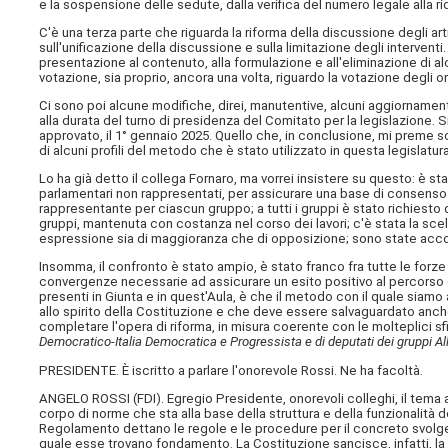
e la sospensione delle sedute, dalla verifica del numero legale alla r
C'è una terza parte che riguarda la riforma della discussione degli ar
sull'unificazione della discussione e sulla limitazione degli interventi.
presentazione al contenuto, alla formulazione e all'eliminazione di al
votazione, sia proprio, ancora una volta, riguardo la votazione degli or
Ci sono poi alcune modifiche, direi, manutentive, alcuni aggiornamenti
alla durata del turno di presidenza del Comitato per la legislazione.
approvato, il 1° gennaio 2025. Quello che, in conclusione, mi preme sot
di alcuni profili del metodo che è stato utilizzato in questa legislatu
Lo ha già detto il collega Fornaro, ma vorrei insistere su questo: è s
parlamentari non rappresentati, per assicurare una base di consenso pi
rappresentante per ciascun gruppo; a tutti i gruppi è stato richiesto 
gruppi, mantenuta con costanza nel corso dei lavori; c'è stata la scelta
espressione sia di maggioranza che di opposizione; sono state acc
Insomma, il confronto è stato ampio, è stato franco fra tutte le forz
convergenze necessarie ad assicurare un esito positivo al percorso di 
presenti in Giunta e in quest'Aula, è che il metodo con il quale siam
allo spirito della Costituzione e che deve essere salvaguardato anche 
completare l'opera di riforma, in misura coerente con le molteplici sf
Democratico-Italia Democratica e Progressista e di deputati dei gruppi All
PRESIDENTE. È iscritto a parlare l'onorevole Rossi. Ne ha facoltà.
ANGELO ROSSI (
FDI
). Egregio Presidente, onorevoli colleghi, il tem
corpo di norme che sta alla base della struttura e della funzionali
Regolamento dettano le regole e le procedure per il concreto svolger
quale esse trovano fondamento. La Costituzione sancisce, infatti, l