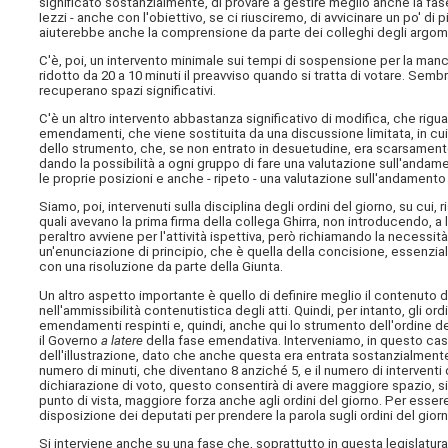
significato sostanzialmente, di provare a gestire meglio anche la fas
Iezzi - anche con l'obiettivo, se ci riusciremo, di avvicinare un po' d
aiuterebbe anche la comprensione da parte dei colleghi degli argom
C'è, poi, un intervento minimale sui tempi di sospensione per la manca
ridotto da 20 a 10 minuti il preavviso quando si tratta di votare. Semb
recuperano spazi significativi.
C'è un altro intervento abbastanza significativo di modifica, che rigu
emendamenti, che viene sostituita da una discussione limitata, in cui 
dello strumento, che, se non entrato in desuetudine, era scarsamente
dando la possibilità a ogni gruppo di fare una valutazione sull'andamen
le proprie posizioni e anche - ripeto - una valutazione sull'andamento
Siamo, poi, intervenuti sulla disciplina degli ordini del giorno, su cui,
quali avevano la prima firma della collega Ghirra, non introducendo, a 
peraltro avviene per l'attività ispettiva, però richiamando la necessi
un'enunciazione di principio, che è quella della concisione, essenz
con una risoluzione da parte della Giunta.
Un altro aspetto importante è quello di definire meglio il contenuto 
nell'ammissibilità contenutistica degli atti. Quindi, per intanto, gli o
emendamenti respinti e, quindi, anche qui lo strumento dell'ordine de
il Governo
a latere
della fase emendativa. Interveniamo, in questo caso
dell'illustrazione, dato che anche questa era entrata sostanzialmen
numero di minuti, che diventano 8 anziché 5, e il numero di interventi d
dichiarazione di voto, questo consentirà di avere maggiore spazio, 
punto di vista, maggiore forza anche agli ordini del giorno. Per esser
disposizione dei deputati per prendere la parola sugli ordini del giorn
Si interviene anche su una fase che, soprattutto in questa legislatura,