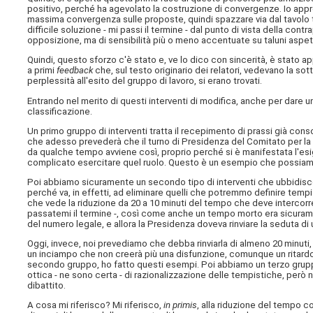
positivo, perché ha agevolato la costruzione di convergenze. Io appre
massima convergenza sulle proposte, quindi spazzare via dal tavolo t
difficile soluzione - mi passi il termine - dal punto di vista della con
opposizione, ma di sensibilità più o meno accentuate su taluni aspett
Quindi, questo sforzo c'è stato e, ve lo dico con sincerità, è stato 
a primi
feedback
che, sul testo originario dei relatori, vedevano la sot
perplessità all'esito del gruppo di lavoro, si erano trovati.
Entrando nel merito di questi interventi di modifica, anche per dare un 
classificazione.
Un primo gruppo di interventi tratta il recepimento di prassi già conso
che adesso prevederà che il turno di Presidenza del Comitato per la l
da qualche tempo avviene così, proprio perché si è manifestata l'esig
complicato esercitare quel ruolo. Questo è un esempio che possiamo f
Poi abbiamo sicuramente un secondo tipo di interventi che ubbidisce,
perché va, in effetti, ad eliminare quelli che potremmo definire tempi 
che vede la riduzione da 20 a 10 minuti del tempo che deve intercorre
passatemi il termine -, così come anche un tempo morto era sicuram
del numero legale, e allora la Presidenza doveva rinviare la seduta di 
Oggi, invece, noi prevediamo che debba rinviarla di almeno 20 minuti,
un inciampo che non creerà più una disfunzione, comunque un ritardo, r
secondo gruppo, ho fatto questi esempi. Poi abbiamo un terzo gruppo
ottica - ne sono certa - di razionalizzazione delle tempistiche, per
dibattito.
A cosa mi riferisco? Mi riferisco,
in primis
, alla riduzione del tempo c