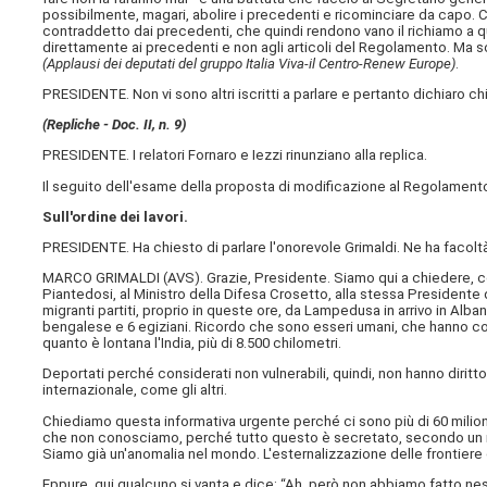
possibilmente, magari, abolire i precedenti e ricominciare da capo.
contraddetto dai precedenti, che quindi rendono vano il richiamo a q
direttamente ai precedenti e non agli articoli del Regolamento. Ma so
(Applausi dei deputati del gruppo Italia Viva-il Centro-Renew Europe)
.
PRESIDENTE. Non vi sono altri iscritti a parlare e pertanto dichiaro ch
(Repliche - Doc. II, n. 9)
PRESIDENTE. I relatori Fornaro e Iezzi rinunziano alla replica.
Il seguito dell'esame della proposta di modificazione al Regolamento
Sull'ordine dei lavori.
PRESIDENTE. Ha chiesto di parlare l'onorevole Grimaldi. Ne ha facolt
MARCO GRIMALDI (
AVS
). Grazie, Presidente. Siamo qui a chiedere, co
Piantedosi, al Ministro della Difesa Crosetto, alla stessa Presidente 
migranti partiti, proprio in queste ore, da Lampedusa in arrivo in Alban
bengalese e 6 egiziani. Ricordo che sono esseri umani, che hanno com
quanto è lontana l'India, più di 8.500 chilometri.
Deportati perché considerati non vulnerabili, quindi, non hanno diritto
internazionale, come gli altri.
Chiediamo questa informativa urgente perché ci sono più di 60 milioni 
che non conosciamo, perché tutto questo è secretato, secondo un mant
Siamo già un'anomalia nel mondo. L'esternalizzazione delle frontiere è gi
Eppure, qui qualcuno si vanta e dice: “Ah, però non abbiamo fatto ne