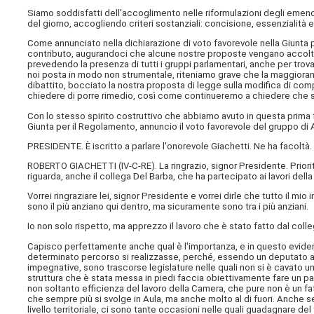
Siamo soddisfatti dell'accoglimento nelle riformulazioni degli emendam
del giorno, accogliendo criteri sostanziali: concisione, essenzialità 
Come annunciato nella dichiarazione di voto favorevole nella Giunta 
contributo, augurandoci che alcune nostre proposte vengano accolt
prevedendo la presenza di tutti i gruppi parlamentari, anche per trova
noi posta in modo non strumentale, riteniamo grave che la maggioran
dibattito, bocciato la nostra proposta di legge sulla modifica di co
chiedere di porre rimedio, così come continueremo a chiedere che sia
Con lo stesso spirito costruttivo che abbiamo avuto in questa prima
Giunta per il Regolamento, annuncio il voto favorevole del gruppo di 
PRESIDENTE. È iscritto a parlare l'onorevole Giachetti. Ne ha facoltà.
ROBERTO GIACHETTI (
IV-C-RE
). La ringrazio, signor Presidente. Priori
riguarda, anche il collega Del Barba, che ha partecipato ai lavori della
Vorrei ringraziare lei, signor Presidente e vorrei dirle che tutto il 
sono il più anziano qui dentro, ma sicuramente sono tra i più anziani.
Io non solo rispetto, ma apprezzo il lavoro che è stato fatto dal colleg
Capisco perfettamente anche qual è l'importanza, e in questo evide
determinato percorso si realizzasse, perché, essendo un deputato a
impegnative, sono trascorse legislature nelle quali non si è cavato 
struttura che è stata messa in piedi faccia obiettivamente fare un pass
non soltanto efficienza del lavoro della Camera, che pure non è un fat
che sempre più si svolge in Aula, ma anche molto al di fuori. Anche se
livello territoriale, ci sono tante occasioni nelle quali guadagnare d