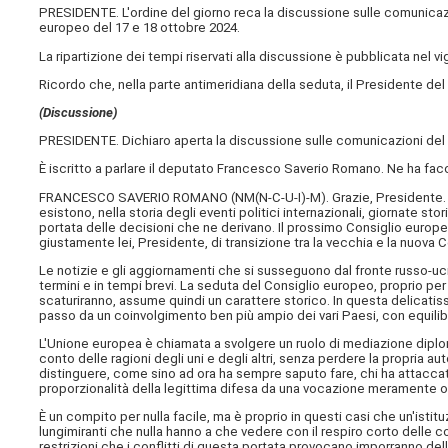
PRESIDENTE. L'ordine del giorno reca la discussione sulle comunicazion
europeo del 17 e 18 ottobre 2024.
La ripartizione dei tempi riservati alla discussione è pubblicata nel v
Ricordo che, nella parte antimeridiana della seduta, il Presidente del
(Discussione)
PRESIDENTE. Dichiaro aperta la discussione sulle comunicazioni del P
È iscritto a parlare il deputato Francesco Saverio Romano. Ne ha faco
FRANCESCO SAVERIO ROMANO (
NM(N-C-U-I)-M
). Grazie, Presidente.
esistono, nella storia degli eventi politici internazionali, giornate s
portata delle decisioni che ne derivano. Il prossimo Consiglio europ
giustamente lei, Presidente, di transizione tra la vecchia e la nuo
Le notizie e gli aggiornamenti che si susseguono dal fronte russo-ucr
termini e in tempi brevi. La seduta del Consiglio europeo, proprio p
scaturiranno, assume quindi un carattere storico. In questa delicatiss
passo da un coinvolgimento ben più ampio dei vari Paesi, con equilibr
L'Unione europea è chiamata a svolgere un ruolo di mediazione diplo
conto delle ragioni degli uni e degli altri, senza perdere la propria
distinguere, come sino ad ora ha sempre saputo fare, chi ha attaccat
proporzionalità della legittima difesa da una vocazione meramente olt
È un compito per nulla facile, ma è proprio in questi casi che un'isti
lungimiranti che nulla hanno a che vedere con il respiro corto delle 
restrizioni che i conflitti di questa portata provocano imporranno de