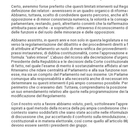
Certo, avremmo forse preferito che questi limitati interventi sul Regol
definizione dei relatori - avvenissero in un quadro organico di rifor
Abbiamo, tuttavia, scelto di condividere questo percorso, anche al fi
opposizione e di minor consistenza numerica, la volontà e la consape
parlamentare, restando, però, altrettanto convinti che la riaffermaz
attribuita passi anche - e soprattutto - attraverso il riconosciment
delle funzioni e del ruolo delle minoranze e delle opposizioni.
Abbiamo assistito, in questi anni e non solo in questa legislatura e 
verso la regolamentazione del dibattito e dei procedimenti diretti a
di attribuire al Parlamento un ruolo di mera ratifica dei provvedimenti e
prassi instauratesi, di dubbia costituzionalità, come l'approvazione e
formula: “salvo intese”. L'abuso del ricorso alla decretazione d'urgen
Presidente della Repubblica e le decisioni della Corte costituziona
di fatto, nel quale l'esame di merito è sostanzialmente affidato al ra
Riteniamo che ridare centralità al Parlamento e alla sua funzione non 
esse, ma sia un compito del Parlamento nel suo insieme. Un Parlame
comunque alla responsabilità e alla necessità anche di necessari inter
determinare su questi interventi il più ampio consenso possibile. Pe
perimetro che ci eravamo dati. Tuttavia, comprendiamo la posizione d
un suo emendamento relativo alle quote nella programmazione dei lavo
modificazione del Regolamento.
Con il nostro voto a favore abbiamo voluto, però, sottolineare l'apprez
ispirati a quel metodo della ricerca della più ampia condivisione che
contesto siamo soddisfatti che siano state accolte nelle riformulazioni
di discussione che, pur accettando il confronto sulla rimodulazione, e
costituzionali e in materia elettorale; così come quello all'articolo 88
devono essere sentiti i presidenti dei gruppi.