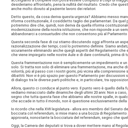
accingiamo a compiere non potrà essere compiuto a colpi di maggior
desideriamo affrontarlo, pena la nullità del risultato. Credo che q
anche molto dovuto al paziente lavoro dei relatori.
Detto questo, da cosa deriva questa urgenza? Abbiamo messo mano, 
riforma costituzionale, il cosiddetto taglio dei parlamentari. Da quel
potremmo dire che, quindi, non deriva da quella riforma costituzionale
modernizzazione della nostra istituzione, che non risponde a un sempl
abbandonarci a consuetudini che non consentono più al Parlamento di
Questa seconda fase di cui stiamo discutendo oggi affronta un aspe
razionalizzazione dei tempi, così lo potremmo definire. Siamo andat
sicuramente eliminando anche quegli aspetti del Regolamento che er
che viene impiegato nelle nostre Aule e di dare continuità, prima di
Questa frammentazione non è semplicemente un impedimento e un fas
solo. Si tratta non solo di eliminare una frammentazione, ma anche di
volontà, più al passo con i nostri giorni, più vicina alla comprensione 
dibattiti. Non vi è più spazio per questo Parlamento per discussioni s
di dialogo tra le diverse parti politiche e, in particolare, tra opposiz
Allora, questo ci conduce al punto vero. Il punto vero è quello della
vediamo minacciato dalle dinamiche degli ultimi 20 anni. Non a caso, 
segno che tutta questa fase che abbiamo alle nostre spalle, in qual
che accade in tutto il mondo, non è questione esclusivamente della
Io ricordo che nella XVII legislatura - allora ero membro del Senato de
bocciata col referendum, si mise mano a una bozza di Regolamento p
approvata, nonostante la bocciatura del referendum, segno che quell
Oggi, la Camera dei deputati si trova a dover mettere mano al Regol