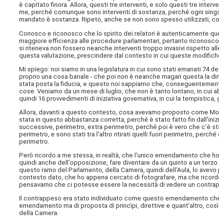
è capitato finora. Allora, questi tre interventi, e solo questi tre int
me, perché comunque sono interventi di sostanza, perché ogni singolo
mandato è sostanza. Ripeto, anche se non sono spesso utilizzati, 
Conosco e riconosco che lo spirito dei relatori è autenticamente quell
maggiore efficienza alle procedure parlamentari, pertanto riconosco c
si riteneva non fossero neanche interventi troppo invasivi rispetto al
questa valutazione, prescindere dal contesto in cui queste modific
Mi spiego: noi siamo in una legislatura in cui sono stati emanati 74 d
proprio una cosa banale - che poi non è neanche magari questa la din
stata posta la fiducia, e questo noi sappiamo che, conseguentemen
cose. Veniamo da un mese di luglio, che non è tanto lontano, in cui a
quindi 16 provvedimenti di iniziativa governativa, in cui la tempistica
Allora, davanti a questo contesto, cosa avevamo proposto come MoVim
stata in questo abbastanza corretta, perché è stato fatto fin dall'ini
successive, perimetro, extra perimetro, perché poi è vero che c'è sta
perimetro, e sono stati tra l'altro ritirati quelli fuori perimetro, perc
perimetro.
Però ricordo a me stessa, in realtà, che l'unico emendamento che ho la
quindi anche dell'opposizione, fare diventare da un quinto a un terzo l
questo ramo del Parlamento, della Camera, quindi dell'Aula, lo avevo 
contesto dato, che ho appena cercato di fotografare, ma che ricordo
pensavamo che ci potesse essere la necessità di vedere un contra
Il contrappeso era stato individuato come questo emendamento che vi
emendamento ma di proposta di princìpi, direttive e quant'altro, co
della Camera.