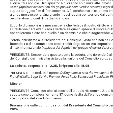
si dice: “Ma non c'è il filo spinato”. No, ci sono solo mura alte 7 met
Stato
(Applausi dei deputati del gruppo Alleanza Verdi e Sinistra)
,
lager
d
supera i peggiori film di fantascienza. Già, perché mai ci saremmo im
grande messinscena. Una grande messinscena per togliere dal centro d
perché almeno quelli li trattiamo in casa.
Ecco, lo diciamo: è una messinscena che ferisce il nostro diritto e
a Ursula von der Leyen: vada a vedere se quello spreco di risorse pu
continueremo a dire che quello è un abominio e che bisognerebbe v
Perciò, chiediamo alla Presidente del Consiglio - visto che non ha il 
facendo. Lo dica come sono spesi i soldi degli italiani ma, soprattut
diritto internazionale
(Applausi dei deputati del gruppo Alleanza Verdi e 
PRESIDENTE. Sospendo a questo punto la seduta, che riprenderà alle
del Consiglio dei ministri in vista della riunione del Consiglio europe
La seduta, sospesa alle 12,35, è ripresa alle 15,05.
PRESIDENTE. La seduta è ripresa
(All'ingresso in Aula del Presidente de
Fratelli d'Italia, Lega-Salvini Premier, Forza Italia-Berlusconi Presidente-PP
Missioni.
PRESIDENTE. Comunico che, ai sensi dell'articolo 46, comma 2, del R
seduta sono complessivamente 87, come risulta dall'elenco consultab
stenografico della seduta odierna.
Discussione sulle comunicazioni del Presidente del Consiglio dei 
2024.