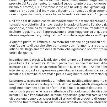
previste dal Regolamento, fornendo il supporto interpretativo neces
binario di riforme, il 30 novembre 2022, che ha adeguato i
quorum
agli
emersa la necessità di individuare il perimetro tematico di un secondo
compongono la Giunta, cosicché, nella seduta di mercoledì 18 gennaio
Nell'ottica di un complessivo ammodernamento e razionalizzazione d
tematiche e obiettivi di ampio respiro, in grado di favorire l'elaborazio
approccio, come ha avuto modo di affermare lo stesso Presidente in
risultato raggiunto, con l'approvazione a larga maggioranza di questo
riforme regolamentari, prefigurato all'inizio della legislatura con l'i
A questo punto, mi limiterò a una mera indicazione degli aspetti del R
con l'aggiunta di qualche altro contenuto con riferimento alla portata
articoli del Regolamento della Camera, che riguardano soprattutto la
ordini del giorno.
In particolare, è prevista la riduzione del tempo per l'intervento de
possibilità di interventi di 30 minuti per la discussione di mozioni di 
in materia elettorale, attualmente fissati in 60 e 45 minuti. Anche il limi
interviene, poi, sulla sospensione prevista per il caso di mancanza de
minuti, e sul termine di preavviso per lo svolgimento delle votazioni qu
La proposta avanzata introduce, inoltre, una novità particolarmente si
merito alla discussione degli articoli. Attualmente, infatti, il Regol
degli emendamenti ad esso riferiti. In tale fase, ciascun deputato, di 
secondo la prassi, è l'unica e si riferisce all'articolo unico del dise
minuti. Su tale impostazione si rende opportuno generalizzare lo sc
discussione complessiva per tutti gli articoli di un progetto di legge
verrebbe trasformata in una discussione limitata, in cui può interven