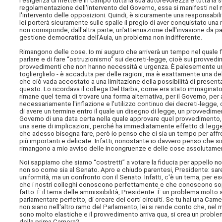
l'esigenza di mettere in campo tutta la sua autorevolezza e tutta l
regolamentazione dell'intervento del Governo, essa si manifesti nel
l'intervento delle opposizioni. Quindi, è sicuramente una responsabilit
lei porterà sicuramente sulle spalle il pregio di aver conquistato un
non corrisponde, dall'altra parte, un'attenuazione dell'invasione da p
gestione democratica dell'Aula, un problema non indifferente.
Rimangono delle cose. Io mi auguro che arriverà un tempo nel quale far
parlare e di fare “ostruzionismo” sui decreti-legge, cioè sui provved
provvedimenti che non hanno necessità e urgenza. È palesemente un
toglierglielo - è accaduta per delle ragioni, ma è esattamente una de
che ciò vada accostato a una limitazione della possibilità di presen
questo. Lo ricordava il collega Del Barba, come era stato immaginato
rimane quel tema di trovare una forma alternativa, per il Governo, pe
necessariamente l'inflazione e l'utilizzo continuo dei decreti-legge, 
di avere un termine entro il quale un disegno di legge, un provvedime
Governo di una data certa nella quale approvare quel provvedimento,
una serie di implicazioni, perché ha immediatamente effetto di legge
che adesso bisogna fare, però io penso che ci sia un tempo per affr
più importanti e delicate. Infatti, nonostante io davvero penso che s
rimangono a mio avviso delle incongruenze e delle cose assolutamen
Noi sappiamo che siamo “costretti” a votare la fiducia per appello n
non so come sia al Senato. Apro e chiudo parentesi, Presidente: sare
uniformità, ma un confronto con il Senato. Infatti, c'è un tema, pe
che i nostri colleghi conoscono perfettamente e che conoscono sopr
fatto. È il tema delle ammissibilità, Presidente. È un problema molt
parlamentare perfetto, di creare dei corti circuiti. Se tu hai una Came
non siano nell'altro ramo del Parlamento, lei si rende conto che, ne
sono molto elastiche e il provvedimento arriva qua, si crea un probl
della prima Camera?