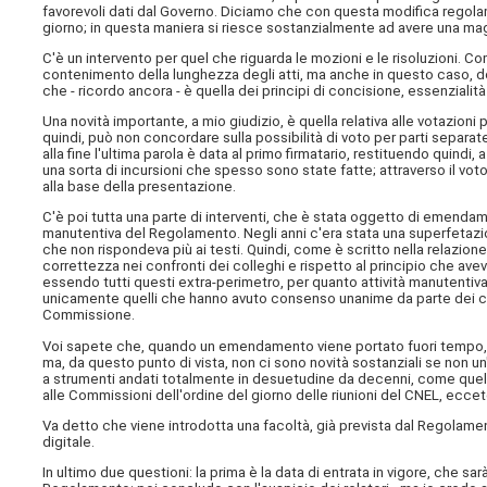
favorevoli dati dal Governo. Diciamo che con questa modifica regolam
giorno; in questa maniera si riesce sostanzialmente ad avere una mag
C'è un intervento per quel che riguarda le mozioni e le risoluzioni. Co
contenimento della lunghezza degli atti, ma anche in questo caso, do
che - ricordo ancora - è quella dei principi di concisione, essenzialit
Una novità importante, a mio giudizio, è quella relativa alle votazioni p
quindi, può non concordare sulla possibilità di voto per parti separat
alla fine l'ultima parola è data al primo firmatario, restituendo quindi,
una sorta di incursioni che spesso sono state fatte; attraverso il vot
alla base della presentazione.
C'è poi tutta una parte di interventi, che è stata oggetto di emendament
manutentiva del Regolamento. Negli anni c'era stata una superfetazi
che non rispondeva più ai testi. Quindi, come è scritto nella relazione
correttezza nei confronti dei colleghi e rispetto al principio che a
essendo tutti questi extra-perimetro, per quanto attività manutentiv
unicamente quelli che hanno avuto consenso unanime da parte dei com
Commissione.
Voi sapete che, quando un emendamento viene portato fuori tempo, può
ma, da questo punto di vista, non ci sono novità sostanziali se non u
a strumenti andati totalmente in desuetudine da decenni, come quell
alle Commissioni dell'ordine del giorno delle riunioni del CNEL, eccetera
Va detto che viene introdotta una facoltà, già prevista dal Regolament
digitale.
In ultimo due questioni: la prima è la data di entrata in vigore, che sa