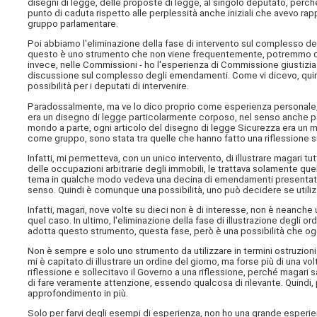
disegni di legge, delle proposte di legge, al singolo deputato, perch
punto di caduta rispetto alle perplessità anche iniziali che avevo rap
gruppo parlamentare.
Poi abbiamo l'eliminazione della fase di intervento sul complesso deg
questo è uno strumento che non viene frequentemente, potremmo dir
invece, nelle Commissioni - ho l'esperienza di Commissione giustizia
discussione sul complesso degli emendamenti. Come vi dicevo, quin
possibilità per i deputati di intervenire.
Paradossalmente, ma ve lo dico proprio come esperienza personale,
era un disegno di legge particolarmente corposo, nel senso anche par
mondo a parte, ogni articolo del disegno di legge Sicurezza era un
come gruppo, sono stata tra quelle che hanno fatto una riflessione su
Infatti, mi permetteva, con un unico intervento, di illustrare magari 
delle occupazioni arbitrarie degli immobili, le trattava solamente quell
tema in qualche modo vedeva una decina di emendamenti presentati, 
senso. Quindi è comunque una possibilità, uno può decidere se util
Infatti, magari, nove volte su dieci non è di interesse, non è neanche 
quel caso. In ultimo, l'eliminazione della fase di illustrazione degli
adotta questo strumento, questa fase, però è una possibilità che 
Non è sempre e solo uno strumento da utilizzare in termini ostruzionist
mi è capitato di illustrare un ordine del giorno, ma forse più di una v
riflessione e sollecitavo il Governo a una riflessione, perché magar
di fare veramente attenzione, essendo qualcosa di rilevante. Quindi
approfondimento in più.
Solo per farvi degli esempi di esperienza, non ho una grande esperie