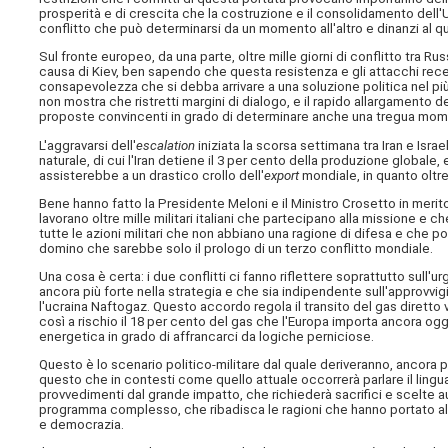
prosperità e di crescita che la costruzione e il consolidamento del
conflitto che può determinarsi da un momento all'altro e dinanzi al q
Sul fronte europeo, da una parte, oltre mille giorni di conflitto tra Rus
causa di Kiev, ben sapendo che questa resistenza e gli attacchi recen
consapevolezza che si debba arrivare a una soluzione politica nel più 
non mostra che ristretti margini di dialogo, e il rapido allargamento del
proposte convincenti in grado di determinare anche una tregua mo
L'aggravarsi dell'
escalation
iniziata la scorsa settimana tra Iran e Isr
naturale, di cui l'Iran detiene il 3 per cento della produzione globale,
assisterebbe a un drastico crollo dell'
export
mondiale, in quanto oltre 
Bene hanno fatto la Presidente Meloni e il Ministro Crosetto in merito 
lavorano oltre mille militari italiani che partecipano alla missione e 
tutte le azioni militari che non abbiano una ragione di difesa e che p
domino che sarebbe solo il prologo di un terzo conflitto mondiale.
Una cosa è certa: i due conflitti ci fanno riflettere soprattutto sull'u
ancora più forte nella strategia e che sia indipendente sull'approvv
l'ucraina Naftogaz. Questo accordo regola il transito del gas diretto
così a rischio il 18 per cento del gas che l'Europa importa ancora ogg
energetica in grado di affrancarci da logiche perniciose.
Questo è lo scenario politico-militare dal quale deriveranno, ancora 
questo che in contesti come quello attuale occorrerà parlare il lingu
provvedimenti dal grande impatto, che richiederà sacrifici e scelte a
programma complesso, che ribadisca le ragioni che hanno portato all
e democrazia.