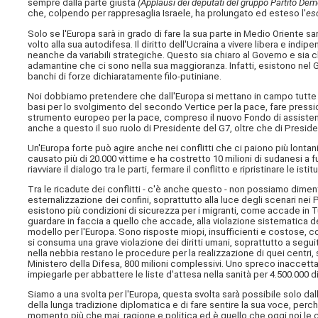
sempre dalla parte giusta
(Applausi dei deputati del gruppo Partito Dem
che, colpendo per rappresaglia Israele, ha prolungato ed esteso l'
es
Solo se l'Europa sarà in grado di fare la sua parte in Medio Oriente 
volto alla sua autodifesa. Il diritto dell'Ucraina a vivere libera e i
neanche da variabili strategiche. Questo sia chiaro al Governo e sia c
adamantine che ci sono nella sua maggioranza. Infatti, esistono nel
banchi di forze dichiaratamente filo-putiniane.
Noi dobbiamo pretendere che dall'Europa si mettano in campo tutte le
basi per lo svolgimento del secondo Vertice per la pace, fare pressio
strumento europeo per la pace, compreso il nuovo Fondo di assistenza 
anche a questo il suo ruolo di Presidente del G7, oltre che di Presid
Un'Europa forte può agire anche nei conflitti che ci paiono più lonta
causato più di 20.000 vittime e ha costretto 10 milioni di sudanesi a
riavviare il dialogo tra le parti, fermare il conflitto e ripristinare le
Tra le ricadute dei conflitti - c'è anche questo - non possiamo diment
esternalizzazione dei confini, soprattutto alla luce degli scenari n
esistono più condizioni di sicurezza per i migranti, come accade in Tun
guardare in faccia a quello che accade, alla violazione sistematica de
modello per l'Europa. Sono risposte miopi, insufficienti e costose, co
si consuma una grave violazione dei diritti umani, soprattutto a segu
nella nebbia restano le procedure per la realizzazione di quei centri,
Ministero della Difesa, 800 milioni complessivi. Uno spreco inaccett
impiegarle per abbattere le liste d'attesa nella sanità per 4.500.000 di 
Siamo a una svolta per l'Europa, questa svolta sarà possibile solo dall
della lunga tradizione diplomatica e di fare sentire la sua voce, perc
momento più che mai, ragione e politica ed è quello che oggi noi le ch