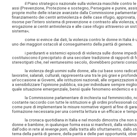
il Piano strategico nazionale sulla violenza maschile contro le do
assi (Prevenzione, Protezione e sostegno, Perseguire e punire, assist
proprie molte delle istanze avanzate dalla Commissione parlamentare
finanziamento dei centri antiviolenza e delle case rifugio, approvata,
risorse per l'intero sistema di prevenzione e contrasto alla violenza, s
erogazione ai centri antiviolenza e alle case rifugio attraverso un s
sistema»;
come si evince dai dati, la violenza contro le donne in Italia è un
uno dei maggiori ostacoli al conseguimento della parità di genere;
i perduranti e sistemici episodi di violenza sulle donne impedis
costituiscono il precipitato di una secolare tradizione di rapporti di f
stereotipati che, nel ventunesimo secolo, dovrebbero potersi consid
la violenza degli uomini sulle donne, alla cui base sono radicati mi
lavorativi, salariali, culturali, rappresenta una tra le più gravi e profon
un'occasione ai Governi, alle istituzioni nazionali, alle organizzazioni
a sensibilizzare l'opinione pubblica, sia per individuare sempre miglio
quale situazione emergenziale, bensì quale fenomeno endemico e st
la Commissione parlamentare di inchiesta sul femminicidio, nonché
costante raccordo con tutte le istituzioni e gli ordini professionali co
come pure di implementare le misure normative vigenti al fine di garant
formazione necessaria per una corretta lettura e un efficace e temp
la cronaca quotidiana in Italia e nel mondo dimostra che non si pu
donne e bambine, in qualunque forma essa si manifesti, dalla violenz
dall'odio in rete al
revenge porn
, dalla tratta allo sfruttamento, dallo
st
tema della parità di genere, della parità e delle pari opportunità, obi