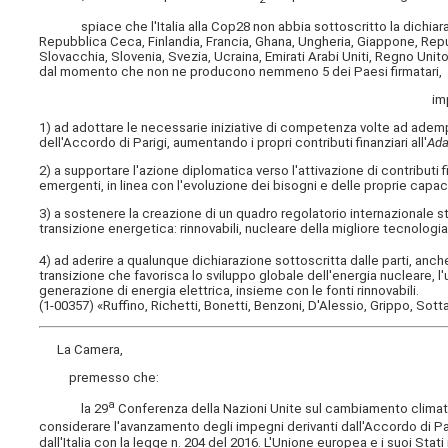
spiace che l'Italia alla Cop28 non abbia sottoscritto la dichiarazi
Repubblica Ceca, Finlandia, Francia, Ghana, Ungheria, Giappone, Rep
Slovacchia, Slovenia, Svezia, Ucraina, Emirati Arabi Uniti, Regno Unit
dal momento che non ne producono nemmeno 5 dei Paesi firmatari,
im
1) ad adottare le necessarie iniziative di competenza volte ad adempi
dell'Accordo di Parigi, aumentando i propri contributi finanziari all'
Ada
2) a supportare l'azione diplomatica verso l'attivazione di contribut
emergenti, in linea con l'evoluzione dei bisogni e delle proprie capac
3) a sostenere la creazione di un quadro regolatorio internazionale stab
transizione energetica: rinnovabili, nucleare della migliore tecnologi
4) ad aderire a qualunque dichiarazione sottoscritta dalle parti, a
transizione che favorisca lo sviluppo globale dell'energia nucleare, l'
generazione di energia elettrica, insieme con le fonti rinnovabili.
(1-00357) «Ruffino, Richetti, Bonetti, Benzoni, D'Alessio, Grippo, Sotta
La Camera,
premesso che:
a
la 29
Conferenza della Nazioni Unite sul cambiamento climatic
considerare l'avanzamento degli impegni derivanti dall'Accordo di Par
dall'Italia con la legge n. 204 del 2016. L'Unione europea e i suoi St