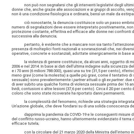
non può non segnalarsi che gli interventi legislativi degli ultim
donne che, anche grazie alle associazioni e ai gruppi di ascolto, v
non è una condizione fisiologica e ordinaria, bensì un male da estirpa
ciò nonostante, la denuncia costituisce solo un passo embrionale 
numero di segnalazioni deve essere interpretato positivamente, non esc
protezione costante, effettiva ed efficace alle donne nei confronti di
successiva alla denuncia;
pertanto, è evidente che a mancare non sia tanto l'attenzione delle
presenza di molteplici fonti nazionali e sovranazionali che, nei diver
operative, concrete e sostanziali, adottate sinergicamente in base ad 
la violenza di genere costituisce, da alcuni anni, oggetto di misuraz
2006 e nel 2014. In base ai dati dell'ultima indagine sulla sicurezza de
e i 70 anni (6 milioni 788.000), quasi una su tre (31,5 per cento), rife
meno gravi (come la molestia) a quelle più gravi, come il tentativo di s
sessuale) sono prevalentemente i
partner
attuali o gli
ex partner
: due 
di aver subito una qualche forma di violenza sessuale prima dei 16 anni
lividi, contusioni o altre lesioni (37,6 per cento). Circa il 20 per cento
coloro che sono state ricoverate ha riportato danni permanenti;
la complessità del fenomeno, richiede una strategia integrata c
Un'azione globale, che deve fondarsi su di una solida conoscenza dell
dapprima la pandemia da COVID-19 e le conseguenti misure di cont
del conflitto russo-ucraino, hanno ulteriormente evidenziato il tema 
efficace tutela;
con la circolare del 21 marzo 2020 della Ministra dell'interno in a