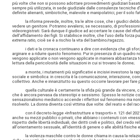
più volte che non si possono adottare provvedimenti giudiziari basati
sempre più utilizzata, in sede giudiziale dalle consulenze tecniche d'
definite alienanti, simbiotiche, malevole e manipolatrici, per il solo 
la riforma prevede, inoltre, tra le altre cose, che i giudici debban
vedere un genitore. Potranno avvalersi, se necessario, di professionis
videoregistrati. Sarà dunque il giudice ad accertare le cause del rif
dell'affidamento dei figli. Si stabilisce inoltre, che l'uso della forza
extrema ratio
, cioè se è a rischio la vita del bambino/ragazzo;
i dati e la cronaca continuano a dire con evidenza che gli sforzi fin 
arginare e a ridurre questo fenomeno. Pur in presenza di un quadro n
vengono applicate o non vengono applicate in maniera abbastanza te
lettura della pericolosità delle situazioni in cui si trovano le donne;
a monte, i mutamenti più significativi e incisivi investono la rapp
sociale e simbolica: in crescita è la comunicazione, interazione, c
collettivo. Anche e innanzitutto su questo occorre lavorare per fare
quella culturale è certamente la sfida più grande da vincere, com
che è ancora pervasa da stereotipi e sessismo. Spesso le notizie cont
sensazionalismo mediatico accende i riflettori sul fenomeno ma non ai
risolverlo. La donna diventa così vittima due volte: del reato e del r
con il decreto-legge «Infrastrutture e trasporti» n. 121 del 2021, a
anche su mezzi pubblici o privati, che abbiano i contenuti con «messag
rispetto delle libertà individuali, dei diritti civili e politici, del cre
all'orientamento sessuale, all'identità di genere o alle abilità fisiche 
la violenza maschile contro le donne chiama in causa la relazione