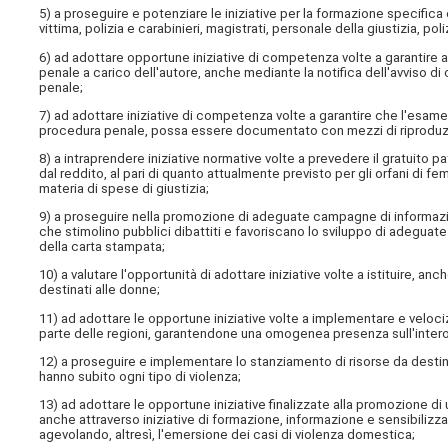
5) a proseguire e potenziare le iniziative per la formazione specific
vittima, polizia e carabinieri, magistrati, personale della giustizia, po
6) ad adottare opportune iniziative di competenza volte a garantire 
penale a carico dell'autore, anche mediante la notifica dell'avviso di
penale;
7) ad adottare iniziative di competenza volte a garantire che l'esame d
procedura penale, possa essere documentato con mezzi di riproduzion
8) a intraprendere iniziative normative volte a prevedere il gratuito 
dal reddito, al pari di quanto attualmente previsto per gli orfani di f
materia di spese di giustizia;
9) a proseguire nella promozione di adeguate campagne di informazio
che stimolino pubblici dibattiti e favoriscano lo sviluppo di adeguat
della carta stampata;
10) a valutare l'opportunità di adottare iniziative volte a istituire, a
destinati alle donne;
11) ad adottare le opportune iniziative volte a implementare e velociz
parte delle regioni, garantendone una omogenea presenza sull'intero 
12) a proseguire e implementare lo stanziamento di risorse da destin
hanno subito ogni tipo di violenza;
13) ad adottare le opportune iniziative finalizzate alla promozione di 
anche attraverso iniziative di formazione, informazione e sensibilizza
agevolando, altresì, l'emersione dei casi di violenza domestica;