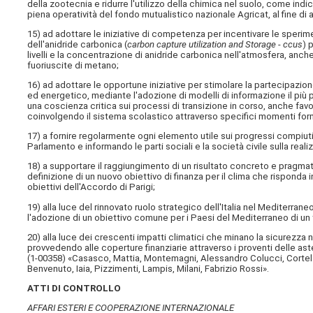
della zootecnia e ridurre l'utilizzo della chimica nel suolo, come ind
piena operatività del fondo mutualistico nazionale Agricat, al fine di
15) ad adottare le iniziative di competenza per incentivare le sperim
dell'anidride carbonica (
carbon capture utilization and Storage
-
ccus
) 
livelli e la concentrazione di anidride carbonica nell'atmosfera, anche
fuoriuscite di metano;
16) ad adottare le opportune iniziative per stimolare la partecipazion
ed energetico, mediante l'adozione di modelli di informazione il più p
una coscienza critica sui processi di transizione in corso, anche fav
coinvolgendo il sistema scolastico attraverso specifici momenti form
17) a fornire regolarmente ogni elemento utile sui progressi compiuti 
Parlamento e informando le parti sociali e la società civile sulla real
18) a supportare il raggiungimento di un risultato concreto e pragmatico
definizione di un nuovo obiettivo di finanza per il clima che risponda 
obiettivi dell'Accordo di Parigi;
19) alla luce del rinnovato ruolo strategico dell'Italia nel Mediterrane
l'adozione di un obiettivo comune per i Paesi del Mediterraneo di un te
20) alla luce dei crescenti impatti climatici che minano la sicurezza 
provvedendo alle coperture finanziarie attraverso i proventi delle ast
(1-00358) «Casasco, Mattia, Montemagni, Alessandro Colucci, Cortelazz
Benvenuto, Iaia, Pizzimenti, Lampis, Milani, Fabrizio Rossi».
ATTI DI CONTROLLO
AFFARI ESTERI E COOPERAZIONE INTERNAZIONALE