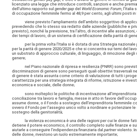
licenziato una legge che introduce controlli, sanzioni e anche premiali
dell'ultimo rapporto sul
gender gap
del
World Economic Forum
, l'Itali
di occupazione femminile fermo al 48,9 per cento, agli ultimi posti in
viene previsto l'ampliamento dell'ambito soggettivo di applicazio
prevedendo che lo stesso sia redatto dalle aziende (pubbliche e pri
previsto), nonché la previsione, tra l'altro, di incentivi alle assunzioni,
dei tempi di lavoro, di un sistema di certificazione della parità di gen
per la prima volta l'Italia si è dotata di una Strategia nazionale per
per la parità di genere 2020/2025 e che si concentra sui temi del lavo
un substrato di approccio culturale, di linguaggio, di rimozione degli 
genere;
nel Piano nazionale di ripresa e resilienza (PNRR) sono previsti im
discriminazioni di genere sono perseguiti quali obiettivi trasversali ne
di genere è stata assunta come criterio di valutazione di tutti i proget
caratterizza per una strategia integrata di riforme, istruzione e invest
economica e sociale, delle donne;
sono molteplici le politiche di incentivazione all'imprenditoria fem
conciliazione tra lavoro e famiglia, messe in atto in favore dell'occupa
assume donne, o il Fondo a sostegno dell'imprenditoria femminile con un
ovvero il Fondo per l'assegno unico volto a riordinare e potenziare le m
sostegno della genitorialità;
la violenza economica è una delle ragioni per cui le donne fatica
detiene il potere economico, il controllo completo sulle finanze e su
aiutarle a conseguire l'indipendenza finanziaria dal
partner
violento. In
delle donne, rivestono un ruolo estremamente importante;