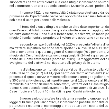
supportare i centri antiviolenza e le case rifugio individuando soluzio
nelle strutture. Con una seconda circolare (20 aprile 2020) i prefetti 
il numero 1522, la cui operatività è stata resa strutturale dal decr
promosse dal Dipartimento per le pari opportunità sui canali televisivi 
richiesta di aiuto per uscire dalla violenza;
il tema delle case rifugio è anche un altro dato importante, da cel
quest'anno dall'Istat dicono che queste strutture, nella maggior parte
violenza domestica. Sono
hub
di benessere, di salvezza, un modo per
rifugio è fondamentale proprio per il valore che apportano non solo su
secondo un
report
dell'Istat, nel 2020 e cresciuta l'offerta di 
maltrattate. In particolare sono state aperte 12 nuove Case e 11 Centri 
che si concentra la quota maggiore di Case rifugio (70,2 per cento, 257
rifugio sia i Centri antiviolenza sono raggiungibili h24 nella gran parte
cento dei Centri antiviolenza (come nel 2019). La maggioranza delle C
svolgimento delle attività nel rispetto della
privacy
delle utenti;
la distribuzione territoriale dei servizi per il contrasto della vio
delle Case rifugio (257) e il 41,7 per cento dei Centri antiviolenza (14
presenza di questi servizi è minore nelle restanti aree geografiche, r
e 35 Centri antiviolenza, pari rispettivamente al 5,2 per cento e al 10 
femminile cui potenzialmente sono rivolti, l'offerta delle Case rifugio 
donne. Considerando esclusivamente le donne vittime di violenza, l'offer
Case rifugio e a 1,5 ogni 10 mila vittime per i Centri antiviolenza;
è necessario potenziare tale sistema e renderlo omogeneo in tutte
legge di bilancio per l'anno 2022, e individuando possibili modalità di 
potenziare il sistema di monitoraggio, introdotto con il riparto del 201