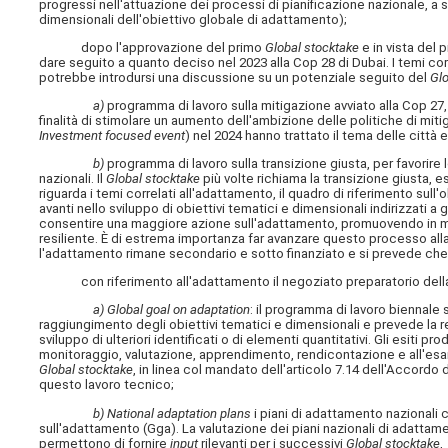
progressi nell'attuazione dei processi di pianificazione nazionale, a 
dimensionali dell'obiettivo globale di adattamento);
dopo l'approvazione del primo
Global stocktake
e in vista del
dare seguito a quanto deciso nel 2023 alla Cop 28 di Dubai. I temi corr
potrebbe introdursi una discussione su un potenziale seguito del
Glo
a)
programma di lavoro sulla mitigazione avviato alla Cop 27,
finalità di stimolare un aumento dell'ambizione delle politiche di miti
Investment focused event
) nel 2024 hanno trattato il tema delle città e
b)
programma di lavoro sulla transizione giusta, per favorire
nazionali. Il
Global stocktake
più volte richiama la transizione giusta, e
riguarda i temi correlati all'adattamento, il quadro di riferimento su
avanti nello sviluppo di obiettivi tematici e dimensionali indirizzati a
consentire una maggiore azione sull'adattamento, promuovendo in mod
resiliente. È di estrema importanza far avanzare questo processo alla 
l'adattamento rimane secondario e sotto finanziato e si prevede che i
con riferimento all'adattamento il negoziato preparatorio della Cop
a) Global goal on adaptation
: il programma di lavoro biennale s
raggiungimento degli obiettivi tematici e dimensionali e prevede la re
sviluppo di ulteriori identificati o di elementi quantitativi. Gli esiti p
monitoraggio, valutazione, apprendimento, rendicontazione e all'esa
Global stocktake
, in linea col mandato dell'articolo 7.14 dell'Accordo
questo lavoro tecnico;
b) National adaptation plans
i piani di adattamento nazionali 
sull'adattamento (Gga). La valutazione dei piani nazionali di adatta
permettono di fornire
input
rilevanti per i successivi
Global stocktake
,