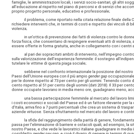
famiglie, le amministrazioni locali, i servizi socio-sanitari, gli altri 
all'educazione al rispetto nel piano di percorsi e di servizi che acco
proprio progetto personale, educativo e professionale;
il problema, come riportato nella citata relazione finale della Co
richiedere interventi che, in termini di costi e rispetto dei vincoli d
violenza;
in un'ottica di prevenzione dei fatti di violenza contro le donne, a
forza fisica, che consentano di respingere eventuali atti di violenza,
essere offerte in forma gratuita, anche in collegamento con i centri 
al pari dei sopracitati ambiti di intervento, nell'impegno contro la
sulla valorizzazione dell'esperienza femminile: il sostegno all'indip
tutelare le vittime di questa piaga sociale;
sebbene nel confronto internazionale la posizione del nostro Paese 
Paesi dell'Unione europea con il più ampio
gender gap
occupazionale. 
per le donne rispetto al 73 per cento per gli uomini. Tenendo conto d
cento rispetto al 51 per cento degli uomini (dati 2018). Il 33 per cent
donne occupate lavorano in media meno ore, guadagnano meno, acc
una bassa partecipazione femminile al mercato del lavoro limita an
i costi economici e sociali del Paese ed è un fattore rilevante per l
d'Italia, arriva fino a 7 punti percentuali che crea un sistema di trasp
aziende virtuose. Senza sfruttamento nel mercato del lavoro e cont
la sfida del raggiungimento della parità di genere, fondamentale p
passa per l'eliminazione di barriere e ostacoli quali, ad esempio, la
nostro Paese, e che vede le lavoratrici italiane guadagnare in media il
cosiddetto
gender pay gap
, e cioè il divario di genere in termini di 