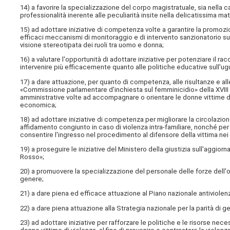
14) a favorire la specializzazione del corpo magistratuale, sia nella ca
professionalità inerente alle peculiarità insite nella delicatissima mat
15) ad adottare iniziative di competenza volte a garantire la promozi
efficaci meccanismi di monitoraggio e di intervento sanzionatorio 
visione stereotipata dei ruoli tra uomo e donna;
16) a valutare l'opportunità di adottare iniziative per potenziare il racc
intervenire più efficacemente quanto alle politiche educative sull'ugu
17) a dare attuazione, per quanto di competenza, alle risultanze e al
«Commissione parlamentare d'inchiesta sul femminicidio» della XVIII l
amministrative volte ad accompagnare o orientare le donne vittime di v
economica;
18) ad adottare iniziative di competenza per migliorare la circolazione
affidamento congiunto in caso di violenza intra-familiare, nonché per
consentire l'ingresso nel procedimento al difensore della vittima nei te
19) a proseguire le iniziative del Ministero della giustizia sull'aggi
Rosso»;
20) a promuovere la specializzazione del personale delle forze dell'ordi
genere;
21) a dare piena ed efficace attuazione al Piano nazionale antiviolenz
22) a dare piena attuazione alla Strategia nazionale per la parità di g
23) ad adottare iniziative per rafforzare le politiche e le risorse nec