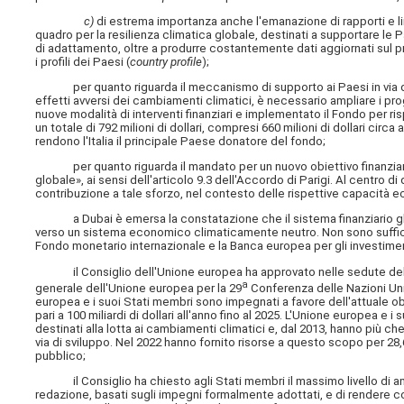
c)
di estrema importanza anche l'emanazione di rapporti e lin
quadro per la resilienza climatica globale, destinati a supportare le Par
di adattamento, oltre a produrre costantemente dati aggiornati sul p
i profili dei Paesi (
country profile
);
per quanto riguarda il meccanismo di supporto ai Paesi in via di
effetti avversi dei cambiamenti climatici, è necessario ampliare i prog
nuove modalità di interventi finanziari e implementato il Fondo per ri
un totale di 792 milioni di dollari, compresi 660 milioni di dollari circa
rendono l'Italia il principale Paese donatore del fondo;
per quanto riguarda il mandato per un nuovo obiettivo finanziario
globale», ai sensi dell'articolo 9.3 dell'Accordo di Parigi. Al centro 
contribuzione a tale sforzo, nel contesto delle rispettive capacità
a Dubai è emersa la constatazione che il sistema finanziario gl
verso un sistema economico climaticamente neutro. Non sono sufficie
Fondo monetario internazionale e la Banca europea per gli investimenti
il Consiglio dell'Unione europea ha approvato nelle sedute dell'8
a
generale dell'Unione europea per la 29
Conferenza delle Nazioni Unite
europea e i suoi Stati membri sono impegnati a favore dell'attuale obi
pari a 100 miliardi di dollari all'anno fino al 2025. L'Unione europea e 
destinati alla lotta ai cambiamenti climatici e, dal 2013, hanno più ch
via di sviluppo. Nel 2022 hanno fornito risorse a questo scopo per 28,6 m
pubblico;
il Consiglio ha chiesto agli Stati membri il massimo livello di ambizi
redazione, basati sugli impegni formalmente adottati, e di rendere co