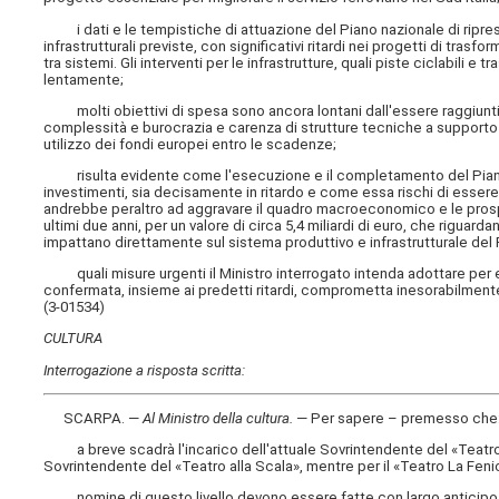
i dati e le tempistiche di attuazione del Piano nazionale di ripres
infrastrutturali previste, con significativi ritardi nei progetti di tras
tra sistemi. Gli interventi per le infrastrutture, quali piste ciclabili 
lentamente;
molti obiettivi di spesa sono ancora lontani dall'essere raggiunti, 
complessità e burocrazia e carenza di strutture tecniche a supporto 
utilizzo dei fondi europei entro le scadenze;
risulta evidente come l'esecuzione e il completamento del Piano naz
investimenti, sia decisamente in ritardo e come essa rischi di esse
andrebbe peraltro ad aggravare il quadro macroeconomico e le prospet
ultimi due anni, per un valore di circa 5,4 miliardi di euro, che rigu
impattano direttamente sul sistema produttivo e infrastrutturale del
quali misure urgenti il Ministro interrogato intenda adottare per ev
confermata, insieme ai predetti ritardi, comprometta inesorabilmente l
(3-01534)
CULTURA
Interrogazione a risposta scritta:
SCARPA. —
Al Ministro della cultura
.
— Per sapere – premesso che
a breve scadrà l'incarico dell'attuale Sovrintendente del «Teatro
Sovrintendente del «Teatro alla Scala», mentre per il «Teatro La Fen
nomine di questo livello devono essere fatte con largo anticipo, 