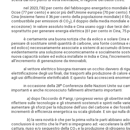
nel 2023, l'82 per cento del fabbisogno energetico mondiale è sta
Ocse (77 per cento) e ancor più dell'Unione europea (70 per cento). 
Cina (insieme fanno il 36 per cento della popolazione mondiale) il 5
combustibile per emissioni di CO
), il doppio della media mondiale 
2
eccezione). In valore assoluto India e Cina usano oggi i due terzi de
soprattutto per generare energia elettrica (61 per cento in Cina, 75 pe
è certamente una buona notizia che da eolico e solare Cina e India
pensare di sostituire simili quantità di carbone, una fonte continua 
ed eolico) necessariamente associate a sistemi di accumulo di brev
evidentemente una soluzione economicamente e socialmente sostenibile 
nuova capacità solare ed eolica installate in India e Cina, l'incremento
all'incremento di generazione da rinnovabili;
al vettore elettrico bisogna riservare un occhio davvero di riguar
elettrificazione degli usi finali, dai trasporti alla produzione di calor
agli usi difficilmente elettrificabili. E questo farà accrescerà enorm
in occasione della 28ª Conferenza delle Nazioni Unite sui cambiame
importanti e anche riconosciuto fallimenti altrettanto importanti:
a)
dopo l'Accordo di Parigi, i progressi verso gli obiettivi in
riflettere sulle tecnologie e gli strumenti sostenuti e spinti nelle var
aumentare gli sforzi per la riduzione dell'uso del carbone e dei fossili 
incrementi di efficienza energetica su scala globale. E sin qui nulla d
b
) la vera novità è che per la prima volta le parti abbiano
conclusioni è scritto che le Parti si impegnano ad
:
«accelerare la dif
cattura, riuso e/o sequestro della CO
e la produzione di idrogeno
lo
2