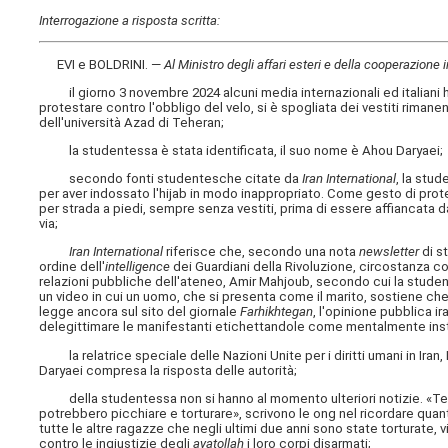
Interrogazione a risposta scritta:
EVI e BOLDRINI. —
Al Ministro degli affari esteri e della cooperazione 
il giorno 3 novembre 2024 alcuni media internazionali ed italiani han
protestare contro l'obbligo del velo, si è spogliata dei vestiti rimane
dell'università Azad di Teheran;
la studentessa è stata identificata, il suo nome è Ahou Daryaei;
secondo fonti studentesche citate da
Iran International
, la stud
per aver indossato l'hijab in modo inappropriato. Come gesto di prote
per strada a piedi, sempre senza vestiti, prima di essere affiancata d
via;
Iran International
riferisce che, secondo una nota
newsletter
di s
ordine dell'
intelligence
dei Guardiani della Rivoluzione, circostanza c
relazioni pubbliche dell'ateneo, Amir Mahjoub, secondo cui la studen
un video in cui un uomo, che si presenta come il marito, sostiene che 
legge ancora sul sito del giornale
Farhikhtegan
, l'opinione pubblica i
delegittimare le manifestanti etichettandole come mentalmente insta
la relatrice speciale delle Nazioni Unite per i diritti umani in Iran,
Daryaei compresa la risposta delle autorità;
della studentessa non si hanno al momento ulteriori notizie. «Temia
potrebbero picchiare e torturare», scrivono le ong nel ricordare qu
tutte le altre ragazze che negli ultimi due anni sono state torturate,
contro le ingiustizie degli
ayatollah
i loro corpi disarmati;