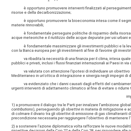
2
è opportuno promuovere interventi finalizzati al perseguimento dei 
risorse e della decarbonizzazione;
è opportuno promuovere la bioeconomia intesa come il segmento r
materie rinnovabili;
è fondamentale perseguire politiche di risparmio della risorsa idri
acque meteoriche e il riutilizzo delle acque depurate per usi urbani e 
è fondamentale massimizzare gli investimenti pubblici e la leva fin
con la Banca europea per gli investimenti al fine di favorire gli investim
va ribadita la necessità di una finanza per il clima, intesa quale d
pubblici e privati, inclusi i flussi finanziari internazionali ai Paesi in 
va valutata con attenzione l'ipotesi di individuare un obiettivo comu
Mediterraneo in un'ottica di integrazione e sinergia negli impegni di
va evidenziato che i danni causati dagli effetti del cambiamento cl
urgenti interventi di adattamento climatico al fine di evitare o ridurre t
im
1) a promuovere il dialogo tra le Parti per innalzare l'ambizione global
contributions
), perseguendo gli obiettivi in materia di mitigazione e 
di colmare il divario tra gli obiettivi di emissione di gas climalteranti d
precondizione necessaria per raggiungere l'obiettivo di mantenere l
2) a sostenere l'azione diplomatica volta rafforzare le nuove modalità 
rispettive decisioni della Cop 27 e della Cop 28, per rispondere alle