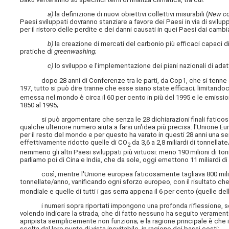
a)
la definizione di nuovi obiettivi collettivi misurabili (
New col
Paesi sviluppati dovranno stanziare a favore dei Paesi in via di svilu
per il ristoro delle perdite e dei danni causati in quei Paesi dai cambi
b)
la creazione di mercati del carbonio più efficaci capaci d
pratiche di
greenwashing
;
c)
lo sviluppo e l'implementazione dei piani nazionali di ada
dopo 28 anni di Conferenze tra le parti, da Cop1, che si tenne a Be
197, tutto si può dire tranne che esse siano state efficaci; limitandoc
emessa nel mondo è circa il 60 per cento in più del 1995 e le emissi
1850 al 1995;
si può argomentare che senza le 28 dichiarazioni finali faticosame
qualche ulteriore numero aiuta a farsi un'idea più precisa: l'Unione Eu
per il resto del mondo e per questo ha varato in questi 28 anni una se
effettivamente ridotto quelle di CO
da 3,6 a 2,8 miliardi di tonnella
2
nemmeno gli altri Paesi sviluppati più virtuosi: meno 190 milioni di to
parliamo poi di Cina e India, che da sole, oggi emettono 11 miliardi di
così, mentre l'Unione europea faticosamente tagliava 800 milioni d
tonnellate/anno, vanificando ogni sforzo europeo, con il risultato ch
mondiale e quelle di tutti i gas serra appena il 6 per cento (quelle dell
i numeri sopra riportati impongono una profonda riflessione, sopra
volendo indicare la strada, che di fatto nessuno ha seguito veramen
apripista semplicemente non funziona; e la ragione principale è che i 
scelta dal loro punto di vista inevitabile, in ragione dei bassi costi;