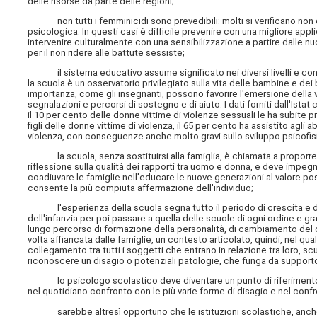
delle risorse da parte delle regioni;
non tutti i femminicidi sono prevedibili: molti si verificano non d
psicologica. In questi casi è difficile prevenire con una migliore app
intervenire culturalmente con una sensibilizzazione a partire dalle nu
per il non ridere alle battute sessiste;
il sistema educativo assume significato nei diversi livelli e con mo
la scuola è un osservatorio privilegiato sulla vita delle bambine e dei 
importanza, come gli insegnanti, possono favorire l'emersione della v
segnalazioni e percorsi di sostegno e di aiuto. I dati forniti dall'Ista
il 10 per cento delle donne vittime di violenze sessuali le ha subite pr
figli delle donne vittime di violenza, il 65 per cento ha assistito agli a
violenza, con conseguenze anche molto gravi sullo sviluppo psicofis
la scuola, senza sostituirsi alla famiglia, è chiamata a proporre e
riflessione sulla qualità dei rapporti tra uomo e donna, e deve impegna
coadiuvare le famiglie nell'educare le nuove generazioni al valore posit
consente la più compiuta affermazione dell'individuo;
l'esperienza della scuola segna tutto il periodo di crescita e di f
dell'infanzia per poi passare a quella delle scuole di ogni ordine e
lungo percorso di formazione della personalità, di cambiamento del cor
volta affiancata dalle famiglie, un contesto articolato, quindi, nel qu
collegamento tra tutti i soggetti che entrano in relazione tra loro, scu
riconoscere un disagio o potenziali patologie, che funga da supporto a
lo psicologo scolastico deve diventare un punto di riferimento st
nel quotidiano confronto con le più varie forme di disagio e nel conf
sarebbe altresì opportuno che le istituzioni scolastiche, anche p