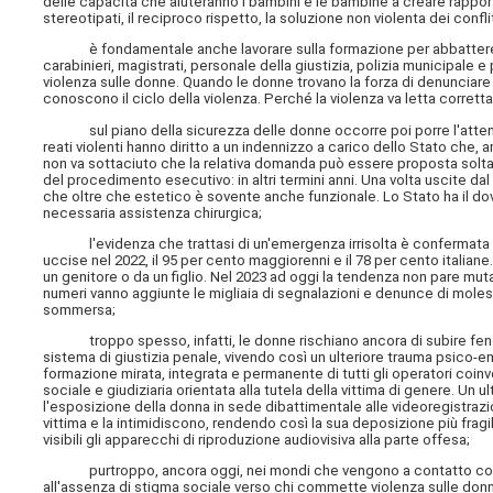
delle capacità che aiuteranno i bambini e le bambine a creare rapporti 
stereotipati, il reciproco rispetto, la soluzione non violenta dei conflit
è fondamentale anche lavorare sulla formazione per abbattere ster
carabinieri, magistrati, personale della giustizia, polizia municipale 
violenza sulle donne. Quando le donne trovano la forza di denunciar
conoscono il ciclo della violenza. Perché la violenza va letta corrett
sul piano della sicurezza delle donne occorre poi porre l'attenzio
reati violenti hanno diritto a un indennizzo a carico dello Stato che,
non va sottaciuto che la relativa domanda può essere proposta soltan
del procedimento esecutivo: in altri termini anni. Una volta uscite dal
che oltre che estetico è sovente anche funzionale. Lo Stato ha il do
necessaria assistenza chirurgica;
l'evidenza che trattasi di un'emergenza irrisolta è confermata dai 
uccise nel 2022, il 95 per cento maggiorenni e il 78 per cento italiane
un genitore o da un figlio. Nel 2023 ad oggi la tendenza non pare mut
numeri vanno aggiunte le migliaia di segnalazioni e denunce di molesti
sommersa;
troppo spesso, infatti, le donne rischiano ancora di subire fenome
sistema di giustizia penale, vivendo così un ulteriore trauma psico-em
formazione mirata, integrata e permanente di tutti gli operatori coinv
sociale e giudiziaria orientata alla tutela della vittima di genere. Un
l'esposizione della donna in sede dibattimentale alle videoregistrazi
vittima e la intimidiscono, rendendo così la sua deposizione più fra
visibili gli apparecchi di riproduzione audiovisiva alla parte offesa;
purtroppo, ancora oggi, nei mondi che vengono a contatto con la vi
all'assenza di stigma sociale verso chi commette violenza sulle donn