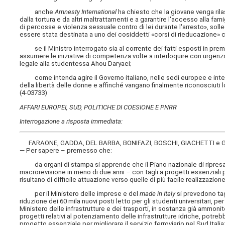
anche
Amnesty International
ha chiesto che la giovane venga ril
dalla tortura e da altri maltrattamenti e a garantire l'accesso alla fam
di percosse e violenza sessuale contro di lei durante l'arresto», sol
essere stata destinata a uno dei cosiddetti «corsi di rieducazione»
se il Ministro interrogato sia al corrente dei fatti esposti in prem
assumere le iniziative di competenza volte a interloquire con urgenza c
legale alla studentessa Ahou Daryaei;
come intenda agire il Governo italiano, nelle sedi europee e interna
della libertà delle donne e affinché vangano finalmente riconosciuti lor
(4-03733)
AFFARI EUROPEI, SUD, POLITICHE DI COESIONE E PNRR
Interrogazione a risposta immediata:
FARAONE, GADDA, DEL BARBA, BONIFAZI, BOSCHI, GIACHETTI e 
— Per sapere – premesso che:
da organi di stampa si apprende che il Piano nazionale di ripresa 
macrorevisione in meno di due anni – con tagli a progetti essenziali per
risultano di difficile attuazione verso quelle di più facile realizzazi
per il Ministero delle imprese e del
made in Italy
si prevedono tagl
riduzione dei 60 mila nuovi posti letto per gli studenti universitari, pe
Ministero delle infrastrutture e dei trasporti, in sostanza già ammonito 
progetti relativi al potenziamento delle infrastrutture idriche, potrebbe
progetto essenziale per migliorare il servizio ferroviario nel Sud Italia