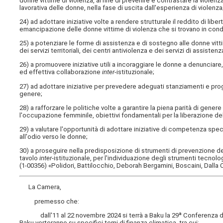
donne vittime di violenza, al fine di prevenire e contrastare la violen
lavorativa delle donne, nella fase di uscita dall'esperienza di violenza
24) ad adottare iniziative volte a rendere strutturale il reddito di lib
emancipazione delle donne vittime di violenza che si trovano in condiz
25) a potenziare le forme di assistenza e di sostegno alle donne vittim
dei servizi territoriali, dei centri antiviolenza e dei servizi di assisten
26) a promuovere iniziative utili a incoraggiare le donne a denunciare
ed effettiva collaborazione
inter
-istituzionale;
27) ad adottare iniziative per prevedere adeguati stanziamenti e prog
genere;
28) a rafforzare le politiche volte a garantire la piena parità di gen
l'occupazione femminile, obiettivi fondamentali per la liberazione de
29) a valutare l'opportunità di adottare iniziative di competenza spec
all'odio verso le donne;
30) a proseguire nella predisposizione di strumenti di prevenzione de
tavolo
inter
-istituzionale, per l'individuazione degli strumenti tecnolo
(1-00356) «Polidori, Battilocchio, Deborah Bergamini, Boscaini, Dalla 
La Camera,
premesso che:
dall'11 al 22 novembre 2024 si terrà a Baku la 29ª Conferenza dell
Baku verteranno su specifici temi di finanza climatica, tra cui: