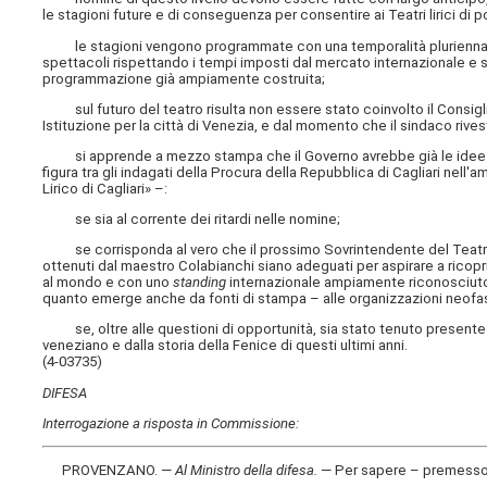
le stagioni future e di conseguenza per consentire ai Teatri lirici di p
le stagioni vengono programmate con una temporalità pluriennale, e
spettacoli rispettando i tempi imposti dal mercato internazionale e sia p
programmazione già ampiamente costruita;
sul futuro del teatro risulta non essere stato coinvolto il Consigli
Istituzione per la città di Venezia, e dal momento che il sindaco rive
si apprende a mezzo stampa che il Governo avrebbe già le idee chi
figura tra gli indagati della Procura della Repubblica di Cagliari nell'a
Lirico di Cagliari» –:
se sia al corrente dei ritardi nelle nomine;
se corrisponda al vero che il prossimo Sovrintendente del Teatro La 
ottenuti dal maestro Colabianchi siano adeguati per aspirare a ricopri
al mondo e con uno
standing
internazionale ampiamente riconosciuto
quanto emerge anche da fonti di stampa – alle organizzazioni neofasc
se, oltre alle questioni di opportunità, sia stato tenuto presente
veneziano e dalla storia della Fenice di questi ultimi anni.
(4-03735)
DIFESA
Interrogazione a risposta in Commissione:
PROVENZANO. —
Al Ministro della difesa
.
— Per sapere – premesso