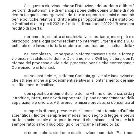
è in questa direzione che va l'istituzione del «reddito di libertà
percorsi di autonomia e di emancipazione delle donne vittime di violen
rientra tra quelle emergenziali adottate in risposta alla crisi economi
per le politiche relative ai diritti e alle pari opportunità» ed è stato 
a 2 milioni di euro per il 2021 e 2 milioni di euro per il 2022. L'8 novem
reddito di libertà;
certamente, si tratta di una iniziativa importante, ma si può e si
purtroppo, ormai ogni giorno reclamano interventi urgenti e incisivi
culturale che investa tutta la società per contrastare la cultura della 
nel complesso, l'impegno e lo sforzo trasversale delle forze polit
violenza maschile sulle donne. Da ultimo, nella XVIII legislatura, con
riforme del processo civile e del processo penale che contengono no
Convenzione di Istanbul;
sul versante civile, la riforma Cartabia, grazie alle indicazioni e 
che attiene anche ai procedimenti relativi all'allontanamento dei minor
all'affidamento familiare;
con specifico riferimento alle donne vittime di violenza, si dà pi
introduce, infatti, una novità importante: il pieno riconoscimento de
separazione e divorzio. Attraverso le misure previste, si consentirà a
sempre la riforma, prevede che il consulente tecnico d'ufficio de
scientifica». Inoltre, sempre nel medesimo disegno di legge, è previst
professionisti in tale categoria. Interventi che mirano a rafforzare la 
sempre fatto salvo il suo obbligo di verificarne l'attendibilità;
si ricorda che la sindrome da alienazione parentale (Pas), non è r