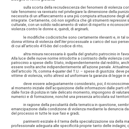
sulla scorta della recrudescenza dei fenomeni di violenza contr
tale fenomeno va ravvisato nel privilegiare la dimensione della pu
necessita di un affiancamento a una più compiuta attuazione degli alt
integrate. Certamente, ciò non significa che gli strumenti repressivi
culturale, con un solido radicamento di valori di rispetto e riconosci
violenza contro le donne e, quindi, di arginarli;
le modifiche codicistiche sono certamente rilevanti e, in tal sen
donna vittima di violenza dell'
iter
processuale a carico del suo persecut
di cui all'articolo 415-
bis
del codice di rito;
altra misura necessaria è quella del gratuito patrocinio in favore 
Alla luce delle nuove norme introdotte a contrasto della violenza c
patrocinio a spese dello Stato, indipendentemente dal reddito, anche i
essere svolta anche indipendentemente all'azione penale. Attualment
dell'articolo 76, comma 4-
quater
del T.U. – spese di giustizia: deve pe
vittime di violenza, volto altresì ad uniformare la garanzia di legge in
deve essere adeguatamente considerato, poi, il riconoscimento, anc
al momento iniziale dell'acquisizione delle informazioni dalle parti o
dalle forze di polizia in tale delicato momento, impongono di valutar
numerici e di formazione, nonché una presenza articolata sul territori
in ragione della peculiarità della tematica in questione, sembra 
emancipazione dalla condizione di violenza mediante la denuncia da 
del processo in tutte le sue fasi e gradi;
parimenti esiziale è il tema della specializzazione sia della magist
professionale adeguata alle specificità proprie tanto delle indagini, 