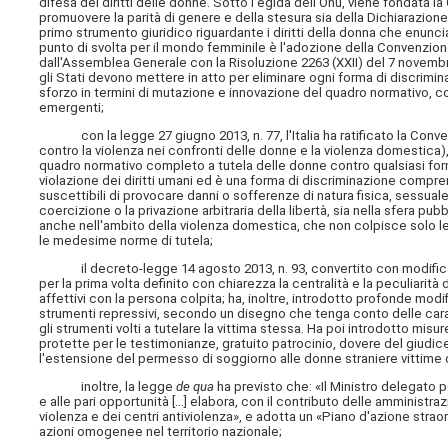
difesa dei diritti delle donne. Sotto l'egida dell'Onu, viene fondata 
promuovere la parità di genere e della stesura sia della Dichiarazione u
primo strumento giuridico riguardante i diritti della donna che enuncia
punto di svolta per il mondo femminile è l'adozione della Convenzione
dall'Assemblea Generale con la Risoluzione 2263 (XXII) del 7 novembr
gli Stati devono mettere in atto per eliminare ogni forma di discrimi
sforzo in termini di mutazione e innovazione del quadro normativo, co
emergenti;
con la legge 27 giugno 2013, n. 77, l'Italia ha ratificato la Conven
contro la violenza nei confronti delle donne e la violenza domestica)
quadro normativo completo a tutela delle donne contro qualsiasi form
violazione dei diritti umani ed è una forma di discriminazione compre
suscettibili di provocare danni o sofferenze di natura fisica, sessua
coercizione o la privazione arbitraria della libertà, sia nella sfera pu
anche nell'ambito della violenza domestica, che non colpisce solo le 
le medesime norme di tutela;
il decreto-legge 14 agosto 2013, n. 93, convertito con modificazio
per la prima volta definito con chiarezza la centralità e la peculiarit
affettivi con la persona colpita; ha, inoltre, introdotto profonde modifi
strumenti repressivi, secondo un disegno che tenga conto delle caratt
gli strumenti volti a tutelare la vittima stessa. Ha poi introdotto mis
protette per le testimonianze, gratuito patrocinio, dovere del giudice
l'estensione del permesso di soggiorno alle donne straniere vittime
inoltre, la legge
de qua
ha previsto che: «Il Ministro delegato pe
e alle pari opportunità [...] elabora, con il contributo delle amministr
violenza e dei centri antiviolenza», e adotta un «Piano d'azione straord
azioni omogenee nel territorio nazionale;