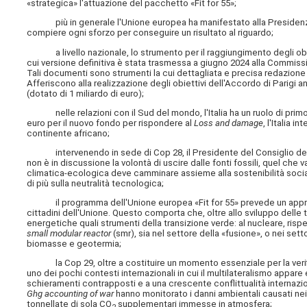
«strategica» l'attuazione del pacchetto «Fit for 55»;
più in generale l'Unione europea ha manifestato alla Presidenza 
compiere ogni sforzo per conseguire un risultato al riguardo;
a livello nazionale, lo strumento per il raggiungimento degli obietti
cui versione definitiva è stata trasmessa a giugno 2024 alla Commiss
Tali documenti sono strumenti la cui dettagliata e precisa redazione 
Afferiscono alla realizzazione degli obiettivi dell'Accordo di Parigi an
(dotato di 1 miliardo di euro);
nelle relazioni con il Sud del mondo, l'Italia ha un ruolo di primo p
euro per il nuovo fondo per rispondere al
Loss and damage
, l'Italia 
continente africano;
intervenendo in sede di Cop 28, il Presidente del Consiglio dei mi
non è in discussione la volontà di uscire dalle fonti fossili, quel ch
climatica-ecologica deve camminare assieme alla sostenibilità socia
di più sulla neutralità tecnologica;
il programma dell'Unione europea «Fit for 55» prevede un approccio 
cittadini dell'Unione. Questo comporta che, oltre allo sviluppo delle
energetiche quali strumenti della transizione verde: al nucleare, rispe
small modular reactor
(smr), sia nel settore della «fusione», o nei settor
biomasse e geotermia;
la Cop 29, oltre a costituire un momento essenziale per la verifica
uno dei pochi contesti internazionali in cui il multilateralismo appare
schieramenti contrapposti e a una crescente conflittualità internazion
Ghg accounting of war
hanno monitorato i danni ambientali causati nei 1
tonnellate di sola CO
supplementari immesse in atmosfera;