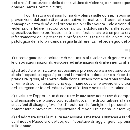
delle reti di protezione della donna vittima di violenza, con cons
conseguenza il femminicidio;
il contrasto a qualsiasi forma di violenza sulle donne, in ogni sua f
prevenzione dal punto di vista educativo, formativo e di concreto
consapevolezza di sé e del proprio ruolo nella società. Tale azione d
violenza di affidare il racconto della propria dolorosa storia alle auto
specializzazione e professionalità: la richiesta di aiuto è un punto di a
rafforzamento della presenza e professionalizzazione dei diversi sogg
patologica della loro vicenda segna la differenza nel prosieguo del pe
im
1) a proseguire nelle politiche di contrasto alla violenza di genere e
le disposizioni nazionali, europee ed internazionali di riferimento al 
2) ad adottare le iniziative necessarie a promuovere e a sostenere, 
abbia i requisiti adeguati, percorsi formativi all'educazione al rispetto
pratica religiosa, al rispetto della donna, intesa come persona titolare
e forme di comunicazione che esprimano sessismo ovvero una divisio
dell'insegnamento dell'educazione affettiva e sessuale nel primo e nel
3) a valutare l'opportunità di adottare le iniziative normative di compe
professionale dello psicologo scolastico, al fine di contribuire alla sa
situazioni di disagio giovanile, di sostenere le famiglie e il persona
contrastare e prevenire l'acquisizione di modelli relazionali distorsivi
4) ad adottare tutte le misure necessarie a mettere a sistema e rend
cui il nostro Paese si è dotato, con l'obiettivo di raggiungere la pie
sulle donne;