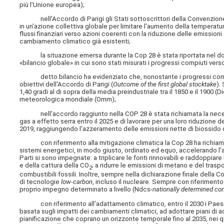
più l'Unione europea);
nell'Accordo di Parigi gli Stati sottoscrittori della Convenzione 
in un'azione collettiva globale per limitare l'aumento della temperatura g
flussi finanziari verso azioni coerenti con la riduzione delle emissioni 
cambiamento climatico già esistenti;
la situazione emersa durante la Cop 28 è stata riportata nel do
«bilancio globale» in cui sono stati misurati i progressi compiuti verso
detto bilancio ha evidenziato che, nonostante i progressi compiuti
obiettivi dell'Accordo di Parigi (
Outcome of the first global stocktake
).
1,40 gradi al di sopra della media preindustriale tra il 1850 e il 1900 
meteorologica mondiale (Omm);
nell'accordo raggiunto nella COP 28 è stata richiamata la necessità
gas a effetto serra entro il 2025 e di lavorare per una loro riduzione de
2019, raggiungendo l'azzeramento delle emissioni nette di biossido d
con riferimento alla mitigazione climatica la Cop 28 ha richiamato i
sistemi energetici, in modo giusto, ordinato ed equo, accelerando l'a
Parti si sono impegnate: a triplicare le fonti rinnovabili e raddoppiar
e della cattura della CO
; a ridurre le emissioni di metano e del tras
2
combustibili fossili. Inoltre, sempre nella dichiarazione finale della Co
di tecnologie
low-carbon
, incluso il nucleare. Sempre con riferiment
proprio impegno determinato a livello (Ndcs-
nationally determined con
con riferimento all'adattamento climatico, entro il 2030 i Paesi so
basata sugli impatti dei cambiamenti climatici, ad adottare piani di 
pianificazione che coprano un orizzonte temporale fino al 2035, nei q