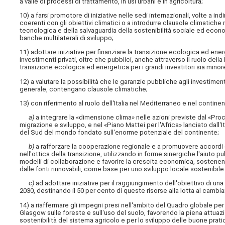
a valle di processi di trattamento, in usi urbani e in agricoltura;
10) a farsi promotore di iniziative nelle sedi internazionali, volte a in
coerenti con gli obiettivi climatici o a introdurre clausole climatiche
tecnologica e della salvaguardia della sostenibilità sociale ed econom
banche multilaterali di sviluppo;
11) adottare iniziative per finanziare la transizione ecologica ed ene
investimenti privati, oltre che pubblici, anche attraverso il ruolo della
transizione ecologica ed energetica per i grandi investitori sia minore,
12) a valutare la possibilità che le garanzie pubbliche agli investiment
generale, contengano clausole climatiche;
13) con riferimento al ruolo dell'Italia nel Mediterraneo e nel contine
a)
a integrare la «dimensione clima» nelle azioni previste dal «Pro
migrazione e sviluppo, e nel «Piano Mattei per l'Africa» lanciato dall'I
del Sud del mondo fondato sull'enorme potenziale del continente;
b)
a rafforzare la cooperazione regionale e a promuovere accordi che
nell'ottica della transizione, utilizzando in forme sinergiche l'aiuto 
modelli di collaborazione e favorire la crescita economica, sostenend
dalle fonti rinnovabili, come base per uno sviluppo locale sostenibile
c)
ad adottare iniziative per il raggiungimento dell'obiettivo di una 
2030, destinando il 50 per cento di queste risorse alla lotta al camb
14) a riaffermare gli impegni presi nell'ambito del Quadro globale pe
Glasgow sulle foreste e sull'uso del suolo, favorendo la piena attuazio
sostenibilità del sistema agricolo e per lo sviluppo delle buone prati