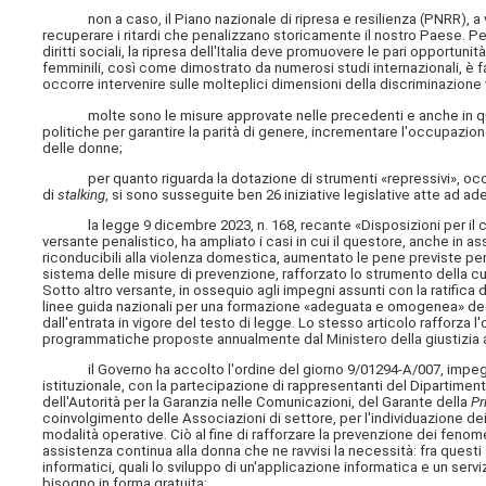
non a caso, il Piano nazionale di ripresa e resilienza (PNRR), a v
recuperare i ritardi che penalizzano storicamente il nostro Paese. Per 
diritti sociali, la ripresa dell'Italia deve promuovere le pari opportun
femminili, così come dimostrato da numerosi studi internazionali, è 
occorre intervenire sulle molteplici dimensioni della discriminazione v
molte sono le misure approvate nelle precedenti e anche in ques
politiche per garantire la parità di genere, incrementare l'occupaz
delle donne;
per quanto riguarda la dotazione di strumenti «repressivi», occorr
di
stalking
, si sono susseguite ben 26 iniziative legislative atte ad a
la legge 9 dicembre 2023, n. 168, recante «Disposizioni per il con
versante penalistico, ha ampliato i casi in cui il questore, anche in
riconducibili alla violenza domestica, aumentato le pene previste per 
sistema delle misure di prevenzione, rafforzato lo strumento della cu
Sotto altro versante, in ossequio agli impegni assunti con la ratifica
linee guida nazionali per una formazione «adeguata e omogenea» degl
dall'entrata in vigore del testo di legge. Lo stesso articolo rafforza l
programmatiche proposte annualmente dal Ministero della giustizia a
il Governo ha accolto l'ordine del giorno 9/01294-A/007, impegnand
istituzionale, con la partecipazione di rappresentanti del Dipartiment
dell'Autorità per la Garanzia nelle Comunicazioni, del Garante della
Pr
coinvolgimento delle Associazioni di settore, per l'individuazione dei
modalità operative. Ciò al fine di rafforzare la prevenzione dei fenom
assistenza continua alla donna che ne ravvisi la necessità: fra quest
informatici, quali lo sviluppo di un'applicazione informatica e un ser
bisogno in forma gratuita;