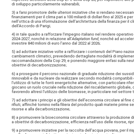
di sviluppo particolarmente vulnerabili;
3) a farsi promotore delle ulteriori iniziative che si rendano necessar
finanziamenti per il clima pari a 100 miliardi di dollari fino al 2025 e 
nell'ottica di una riformulazione dell'architettura della finanza per il
dell'Accordo di Parigi;
4) in tale quadro a rafforzare l'impegno italiano nel rendere operativo 
2024-2027, nonché in relazione all'
Adaptation fund
, nonché ad accelerar
investire 840 milioni di euro l'anno dal 2022 al 2026;
5) ad adottare iniziative volte a rafforzare i contenuti del Piano nazio
cambiamenti climatici, prevedendo dettagliate modalità di implementaz
raccomandazioni della Cop 29, e ponendo maggiore enfasi sulla neut
obiettivi di decarbonizzazione;
6) a proseguire il percorso nazionale di graduale riduzione dei sussidi
rinnovabili e da nucleare da realizzare secondo modalità compatibil
l'utilizzo di tutte le fonti energetiche alternative, con particolare ri
giocano un ruolo cruciale nella riduzione del riscaldamento globale,
favorendo altresì l'utilizzo delle biomasse, in particolare nel settore 
7) ad adottare i principi e gli obiettivi dell'economia circolare al fine d
rifiuti, affinché tornino nella filiera del prodotto quali materie prim
risorse e alla decarbonizzazione;
8) a promuovere la bioeconomia circolare attraverso la produzione di
a obiettivi di decarbonizzazione, efficienza nell'uso delle risorse, rip
9) a promuovere iniziative per la raccolta dell'acqua piovana, per il ri