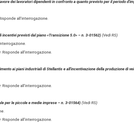
avore dei lavoratori dipendenti in confronto a quanto previsto per il periodo d'
 Risponde all'interrogazione
.
li incentivi previsti dal piano «Transizione 5.0» – n. 3-01562)
(Vedi RS)
l'interrogazione.
y
. Risponde all'interrogazione
.
mento ai piani industriali di Stellantis e all'incentivazione della produzione di ve
y
. Risponde all'interrogazione
.
ale per le piccole e medie imprese – n. 3-01564)
(Vedi RS)
ne.
y
. Risponde all'interrogazione
.