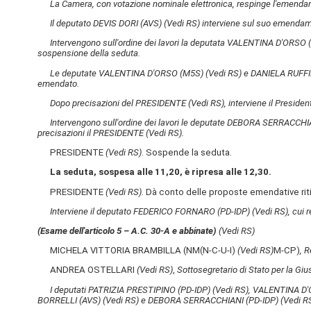
La Camera, con votazione nominale elettronica, respinge l'emend
Il deputato DEVIS DORI (AVS)
(Vedi RS)
interviene sul suo emendame
Intervengono sull'ordine dei lavori la deputata VALENTINA D'ORSO
sospensione della seduta.
Le deputate VALENTINA D'ORSO (M5S)
(Vedi RS)
e DANIELA RUFFI
emendato.
Dopo precisazioni del PRESIDENTE
(Vedi RS)
, interviene il Presi
Intervengono sull'ordine dei lavori le deputate DEBORA SERRACCHI
precisazioni il PRESIDENTE
(Vedi RS)
.
PRESIDENTE
(Vedi RS)
. Sospende la seduta.
La seduta, sospesa alle 11,20, è ripresa alle 12,30.
PRESIDENTE
(Vedi RS)
. Dà conto delle proposte emendative riti
Interviene il deputato FEDERICO FORNARO (PD-IDP)
(Vedi RS)
, cui
(Esame dell'articolo 5 – A.C. 30-A​ e abbinate)
(Vedi RS)
MICHELA VITTORIA BRAMBILLA (NM(N-C-U-I)
(Vedi RS)
M-CP)
, R
ANDREA OSTELLARI
(Vedi RS)
,
Sottosegretario di Stato per la Gius
I deputati PATRIZIA PRESTIPINO (PD-IDP)
(Vedi RS)
, VALENTINA D
BORRELLI (AVS)
(Vedi RS)
e DEBORA SERRACCHIANI (PD-IDP)
(Vedi R