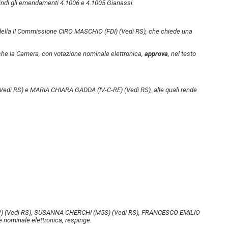
ndi gli emendamenti 4.1006 e 4.1005 Gianassi.
e della II Commissione CIRO MASCHIO (FDI)
(Vedi RS)
, che chiede una
, che la Camera, con votazione nominale elettronica,
approva
, nel testo
Vedi RS)
e MARIA CHIARA GADDA (IV-C-RE)
(Vedi RS)
, alle quali rende
P)
(Vedi RS)
, SUSANNA CHERCHI (M5S)
(Vedi RS)
, FRANCESCO EMILIO
 nominale elettronica, respinge.