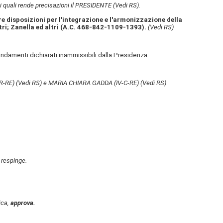
ai quali rende precisazioni il PRESIDENTE
(Vedi RS)
.
re disposizioni per l'integrazione e l'armonizzazione della
ri; Zanella ed altri (A.C. 468​-842​-1109​-1393​).
(Vedi RS)
ndamenti dichiarati inammissibili dalla Presidenza.
R-RE)
(Vedi RS)
e MARIA CHIARA GADDA (IV-C-RE)
(Vedi RS)
 respinge.
ica,
approva.