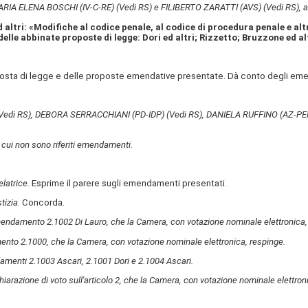
ARIA ELENA BOSCHI (IV-C-RE)
(Vedi RS)
e FILIBERTO ZARATTI (AVS)
(Vedi RS)
, 
 altri: «Modifiche al codice penale, al codice di procedura penale e alt
 delle abbinate proposte di legge: Dori ed altri; Rizzetto; Bruzzone ed alt
roposta di legge e delle proposte emendative presentate. Dà conto degli eme
Vedi RS)
, DEBORA SERRACCHIANI (PD-IDP)
(Vedi RS)
, DANIELA RUFFINO (AZ-PE
1 cui non sono riferiti emendamenti.
elatrice.
Esprime il parere sugli emendamenti presentati.
tizia
. Concorda.
mendamento 2.1002 Di Lauro, che la Camera, con votazione nominale elettronica,
nto 2.1000, che la Camera, con votazione nominale elettronica, respinge.
amenti 2.1003 Ascari, 2.1001 Dori e 2.1004 Ascari.
hiarazione di voto sull'articolo 2, che la Camera, con votazione nominale elettron