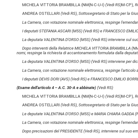
MICHELA VITTORIA BRAMBILLA (NM(N-C-U-I)
(Vedi RS)
M-CP)
, R
ANDREA OSTELLARI
(Vedi RS)
,
Sottosegretario di Stato per la Gius
La Camera, con votazione nominale elettronica, respinge l'emenda
I deputati STEFANIA ASCARI (M5S)
(Vedi RS)
e FRANCESCO EMILIO
La deputata VALENTINA D'ORSO (M5S)
(Vedi RS)
interviene sul s
Dopo interventi della Relatrice MICHELA VITTORIA BRAMBILLA (NM
nomi, respinge la richiesta di accantonamento formulata dalla deputat
La deputata VALENTINA D'ORSO (M5S)
(Vedi RS)
interviene per dic
La Camera, con votazione nominale elettronica, respinge l'articolo 
I deputati DEVIS DORI (AVS)
(Vedi RS)
e FRANCESCO EMILIO BORRE
(Esame dell'articolo 4 – A.C. 30-A​ e abbinate)
(Vedi RS)
MICHELA VITTORIA BRAMBILLA (NM(N-C-U-I)
(Vedi RS)
M-CP)
, R
ANDREA OSTELLARI
(Vedi RS)
,
Sottosegretario di Stato per la Gius
Le deputate VALENTINA D'ORSO (M5S) e MARIA CHIARA GADDA (IV-C-
La Camera, con votazione nominale elettronica, respinge l'emenda
Dopo precisazioni del PRESIDENTE
(Vedi RS)
, interviene sul suo 