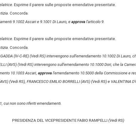
elatrice.
Esprime il parere sulle proposte emendative presentate.
tizia
. Concorda.
amenti 9.1002 Ascari e 9.1001 Di Lauro, e
approva
l'articolo 9.
elatrice.
Esprime il parere sulle proposte emendative presentate.
tizia
. Concorda.
GADDA (IV-C-RE)
(Vedi RS)
intervengono sull'emendamento 10.1002 Di Lauro, che
LLI (AVS)
(Vedi RS)
intervengono sull'emendamento 10.1000 Dori, che la Camera,
amento 10.1003 Ascari,
approva
l'emendamento 10.5000 della Commissione e res
(AVS)
(Vedi RS)
, FRANCESCO EMILIO BORRELLI (AVS)
(Vedi RS)
e VALENTINA D
11, cui non sono riferiti emendamenti.
PRESIDENZA DEL VICEPRESIDENTE FABIO RAMPELLI
(Vedi RS)