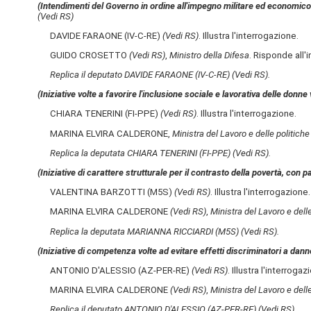
(Intendimenti del Governo in ordine all'impegno militare ed economico 
(Vedi RS)
DAVIDE FARAONE (IV-C-RE)
(Vedi RS)
. Illustra l'interrogazione.
GUIDO CROSETTO
(Vedi RS)
,
Ministro della Difesa
. Risponde all'
Replica il deputato DAVIDE FARAONE (IV-C-RE)
(Vedi RS)
.
(Iniziative volte a favorire l'inclusione sociale e lavorativa delle do
CHIARA TENERINI (FI-PPE)
(Vedi RS)
. Illustra l'interrogazione.
MARINA ELVIRA CALDERONE,
Ministra del Lavoro e delle politiche
Replica la deputata CHIARA TENERINI (FI-PPE)
(Vedi RS)
.
(Iniziative di carattere strutturale per il contrasto della povertà, con 
VALENTINA BARZOTTI (M5S)
(Vedi RS)
. Illustra l'interrogazione.
MARINA ELVIRA CALDERONE
(Vedi RS)
,
Ministra del Lavoro e delle
Replica la deputata MARIANNA RICCIARDI (M5S)
(Vedi RS)
.
(Iniziative di competenza volte ad evitare effetti discriminatori a dan
ANTONIO D'ALESSIO (AZ-PER-RE)
(Vedi RS)
. Illustra l'interrogaz
MARINA ELVIRA CALDERONE
(Vedi RS)
,
Ministra del Lavoro e delle
Replica il deputato ANTONIO D'ALESSIO (AZ-PER-RE)
(Vedi RS)
.