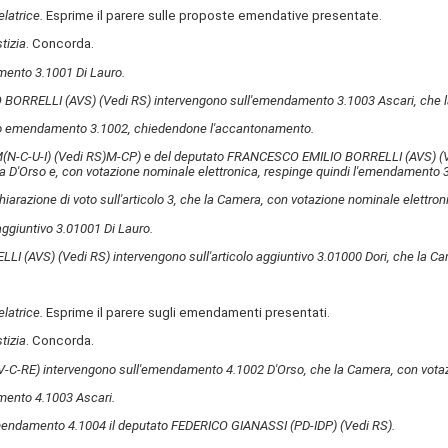
elatrice.
Esprime il parere sulle proposte emendative presentate.
tizia
. Concorda.
mento 3.1001 Di Lauro.
 BORRELLI (AVS)
(Vedi RS)
intervengono sull'emendamento 3.1003 Ascari, che la
uo emendamento 3.1002, chiedendone l'accantonamento.
(N-C-U-I)
(Vedi RS)
M-CP) e del deputato FRANCESCO EMILIO BORRELLI (AVS)
(
a D'Orso e, con votazione nominale elettronica, respinge quindi l'emendamento 
hiarazione di voto sull'articolo 3, che la Camera, con votazione nominale elettron
aggiuntivo 3.01001 Di Lauro.
LLI (AVS)
(Vedi RS)
intervengono sull'articolo aggiuntivo 3.01000 Dori, che la C
elatrice.
Esprime il parere sugli emendamenti presentati.
tizia
. Concorda.
RE) intervengono sull'emendamento 4.1002 D'Orso, che la Camera, con votazio
mento 4.1003 Ascari.
emendamento 4.1004 il deputato FEDERICO GIANASSI (PD-IDP)
(Vedi RS)
.