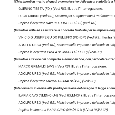
(Chiarimenti in merito al quadro complessivo delle misure adottate a f
GUERINO TESTA (FDI)
(Vedi RS)
. Illustra l'interrogazione.
LUCA CIRIANI
(Vedi RS)
,
Ministro per i Rapporti con il Parlamento
.
Replica il deputato SAVERIO CONGEDO (FDI)
(Vedi RS)
.
(Iniziative volte ad assicurare la concreta fruibilità per le imprese deg
VINICIO GIUSEPPE GUIDO PELUFFO (PD-IDP)
(Vedi RS)
. Illustra 
ADOLFO URSO
(Vedi RS)
,
Ministro delle Imprese e del made in Ital
Replica la deputata PAOLA DE MICHELI (PD-IDP)
(Vedi RS)
.
(Iniziative a favore del comparto automobilistico, con particolare riferi
MARCO GRIMALDI (AVS)
(Vedi RS)
. Illustra l'interrogazione.
ADOLFO URSO
(Vedi RS)
,
Ministro delle Imprese e del made in Ital
Replica il deputato MARCO GRIMALDI (AVS)
(Vedi RS)
.
(Intendimenti in ordine alla predisposizione del disegno di legge annu
ILARIA CAVO (NM(N-C-U-I)
(Vedi RS)
M-CP). Illustra l'interrogazio
ADOLFO URSO
(Vedi RS)
,
Ministro delle Imprese e del made in Ital
Replica la deputata ILARIA CAVO (NM(N-C-U-I)
(Vedi RS)
M-CP).