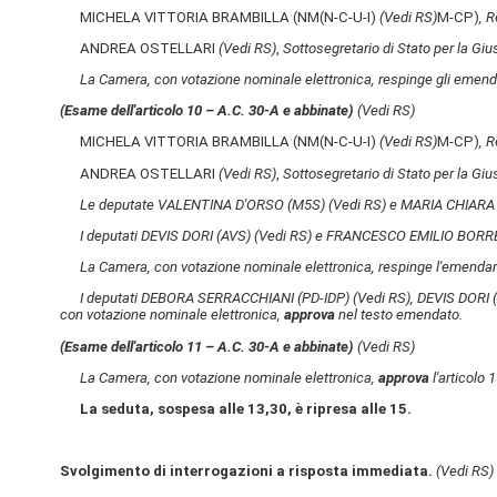
MICHELA VITTORIA BRAMBILLA (NM(N-C-U-I)
(Vedi RS)
M-CP)
, R
ANDREA OSTELLARI
(Vedi RS)
,
Sottosegretario di Stato per la Gius
La Camera, con votazione nominale elettronica, respinge gli emend
(Esame dell'articolo 10 – A.C. 30-A​ e abbinate)
(Vedi RS)
MICHELA VITTORIA BRAMBILLA (NM(N-C-U-I)
(Vedi RS)
M-CP)
, R
ANDREA OSTELLARI
(Vedi RS)
,
Sottosegretario di Stato per la Gius
Le deputate VALENTINA D'ORSO (M5S)
(Vedi RS)
e MARIA CHIARA 
I deputati DEVIS DORI (AVS)
(Vedi RS)
e FRANCESCO EMILIO BORRE
La Camera, con votazione nominale elettronica, respinge l'emend
I deputati DEBORA SERRACCHIANI (PD-IDP)
(Vedi RS)
, DEVIS DORI 
con votazione nominale elettronica,
approva
nel testo emendato.
(Esame dell'articolo 11 – A.C. 30-A​ e abbinate)
(Vedi RS)
La Camera, con votazione nominale elettronica,
approva
l'articolo 
La seduta, sospesa alle 13,30, è ripresa alle 15.
Svolgimento di interrogazioni a risposta immediata.
(Vedi RS)