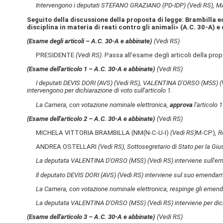
Intervengono i deputati STEFANO GRAZIANO (PD-IDP)
(Vedi RS)
, M
Seguito della discussione della proposta di legge: Brambilla ed
disciplina in materia di reati contro gli animali» (A.C. 30-A​) e
(Esame degli articoli – A.C. 30-A​ e abbinate)
(Vedi RS)
PRESIDENTE
(Vedi RS)
. Passa all'esame degli articoli della p
(Esame dell'articolo 1 – A.C. 30-A​ e abbinate)
(Vedi RS)
I deputati DEVIS DORI (AVS)
(Vedi RS)
, VALENTINA D'ORSO (M5S)
(
intervengono per dichiarazione di voto sull'articolo 1.
La Camera, con votazione nominale elettronica,
approva
l'articolo 
(Esame dell'articolo 2 – A.C. 30-A​ e abbinate)
(Vedi RS)
MICHELA VITTORIA BRAMBILLA (NM(N-C-U-I)
(Vedi RS)
M-CP)
, R
ANDREA OSTELLARI
(Vedi RS)
,
Sottosegretario di Stato per la Gius
La deputata VALENTINA D'ORSO (M5S)
(Vedi RS)
interviene sull'e
Il deputato DEVIS DORI (AVS)
(Vedi RS)
interviene sul suo emendame
La Camera, con votazione nominale elettronica, respinge gli emend
La deputata VALENTINA D'ORSO (M5S)
(Vedi RS)
interviene per dic
(Esame dell'articolo 3 – A.C. 30-A​ e abbinate)
(Vedi RS)