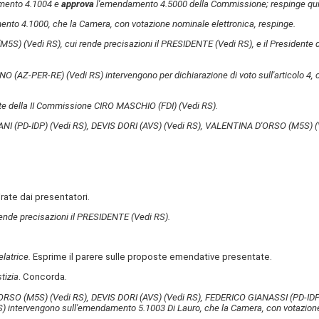
amento 4.1004 e
approva
l'emendamento 4.5000 della Commissione; respinge qui
nto 4.1000, che la Camera, con votazione nominale elettronica, respinge.
 (M5S)
(Vedi RS)
, cui rende precisazioni il PRESIDENTE
(Vedi RS)
, e il President
NO (AZ-PER-RE)
(Vedi RS)
intervengono per dichiarazione di voto sull'articolo 4
dente della II Commissione CIRO MASCHIO (FDI)
(Vedi RS)
.
ANI (PD-IDP)
(Vedi RS)
, DEVIS DORI (AVS)
(Vedi RS)
, VALENTINA D'ORSO (M5S)
(
rate dai presentatori.
 rende precisazioni il PRESIDENTE
(Vedi RS)
.
elatrice.
Esprime il parere sulle proposte emendative presentate.
tizia
. Concorda.
'ORSO (M5S)
(Vedi RS)
, DEVIS DORI (AVS)
(Vedi RS)
, FEDERICO GIANASSI (PD-ID
S)
intervengono sull'emendamento 5.1003 Di Lauro, che la Camera, con votazione