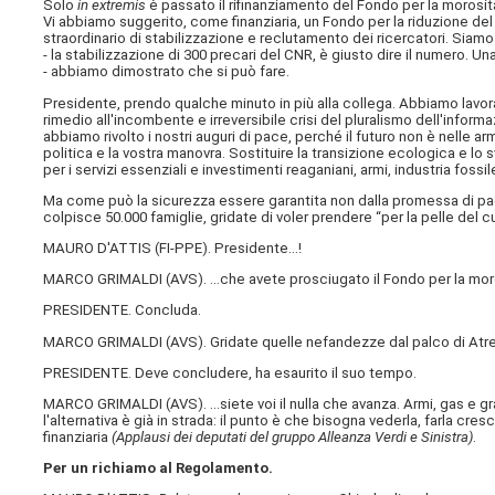
Solo
in extremis
è passato il rifinanziamento del Fondo per la morosit
Vi abbiamo suggerito, come finanziaria, un Fondo per la riduzione de
straordinario di stabilizzazione e reclutamento dei ricercatori. Siam
- la stabilizzazione di 300 precari del CNR, è giusto dire il numero. Un
- abbiamo dimostrato che si può fare.
Presidente, prendo qualche minuto in più alla collega. Abbiamo lavora
rimedio all'incombente e irreversibile crisi del pluralismo dell'informaz
abbiamo rivolto i nostri auguri di pace, perché il futuro non è nelle ar
politica e la vostra manovra. Sostituire la transizione ecologica e lo
per i servizi essenziali e investimenti reaganiani, armi, industria fossi
Ma come può la sicurezza essere garantita non dalla promessa di pac
colpisce 50.000 famiglie, gridate di voler prendere “per la pelle del culo
MAURO D'ATTIS (
FI-PPE
). Presidente…!
MARCO GRIMALDI (
AVS
). …che avete prosciugato il Fondo per la mor
PRESIDENTE. Concluda.
MARCO GRIMALDI (
AVS
). Gridate quelle nefandezze dal palco di Atr
PRESIDENTE. Deve concludere, ha esaurito il suo tempo.
MARCO GRIMALDI (
AVS
). …siete voi il nulla che avanza. Armi, gas e 
l'alternativa è già in strada: il punto è che bisogna vederla, farla cre
finanziaria
(Applausi dei deputati del gruppo Alleanza Verdi e Sinistra)
.
Per un richiamo al Regolamento.