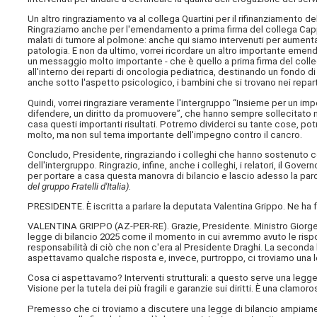
Un altro ringraziamento va al collega Quartini per il rifinanziamento 
Ringraziamo anche per l'emendamento a prima firma del collega Cap
malati di tumore al polmone: anche qui siamo intervenuti per aumentar
patologia. E non da ultimo, vorrei ricordare un altro importante eme
un messaggio molto importante - che è quello a prima firma del coll
all'interno dei reparti di oncologia pediatrica, destinando un fondo d
anche sotto l'aspetto psicologico, i bambini che si trovano nei reparti 
Quindi, vorrei ringraziare veramente l'intergruppo “Insieme per un im
difendere, un diritto da promuovere”, che hanno sempre sollecitato noi
casa questi importanti risultati. Potremo dividerci su tante cose, po
molto, ma non sul tema importante dell'impegno contro il cancro.
Concludo, Presidente, ringraziando i colleghi che hanno sostenuto
dell'intergruppo. Ringrazio, infine, anche i colleghi, i relatori, il Gover
per portare a casa questa manovra di bilancio e lascio adesso la parol
del gruppo Fratelli d'Italia).
PRESIDENTE. È iscritta a parlare la deputata Valentina Grippo. Ne ha 
VALENTINA GRIPPO (
AZ-PER-RE
). Grazie, Presidente. Ministro Giorg
legge di bilancio 2025 come il momento in cui avremmo avuto le rispos
responsabilità di ciò che non c'era al Presidente Draghi. La seconda 
aspettavamo qualche risposta e, invece, purtroppo, ci troviamo una l
Cosa ci aspettavamo? Interventi strutturali: a questo serve una legge di
Visione per la tutela dei più fragili e garanzie sui diritti. È una cla
Premesso che ci troviamo a discutere una legge di bilancio ampiame