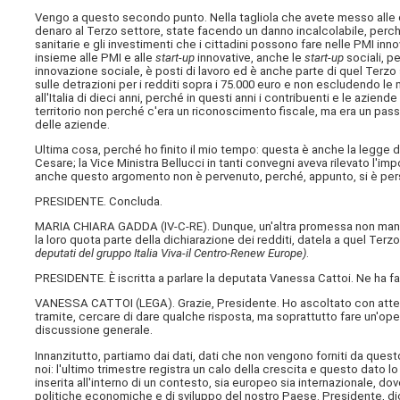
Vengo a questo secondo punto. Nella tagliola che avete messo alle det
denaro al Terzo settore, state facendo un danno incalcolabile, perc
sanitarie e gli investimenti che i cittadini possono fare nelle PMI in
insieme alle PMI e alle
start-up
innovative, anche le
start-up
sociali, p
innovazione sociale, è posti di lavoro ed è anche parte di quel Terzo
sulle detrazioni per i redditi sopra i 75.000 euro e non escludendo le
all'Italia di dieci anni, perché in questi anni i contribuenti e le azien
territorio non perché c'era un riconoscimento fiscale, ma era un passo
delle aziende.
Ultima cosa, perché ho finito il mio tempo: questa è anche la legge 
Cesare; la Vice Ministra Bellucci in tanti convegni aveva rilevato l'im
anche questo argomento non è pervenuto, perché, appunto, si è pers
PRESIDENTE. Concluda.
MARIA CHIARA GADDA (
IV-C-RE
). Dunque, un'altra promessa non man
la loro quota parte della dichiarazione dei redditi, datela a quel Terz
deputati del gruppo Italia Viva-il Centro-Renew Europe)
.
PRESIDENTE. È iscritta a parlare la deputata Vanessa Cattoi. Ne ha fa
VANESSA CATTOI (
LEGA
). Grazie, Presidente. Ho ascoltato con atte
tramite, cercare di dare qualche risposta, ma soprattutto fare un'ope
discussione generale.
Innanzitutto, partiamo dai dati, dati che non vengono forniti da ques
noi: l'ultimo trimestre registra un calo della crescita e questo dato
inserita all'interno di un contesto, sia europeo sia internazionale, do
politiche economiche e di sviluppo del nostro Paese. Presidente, dico