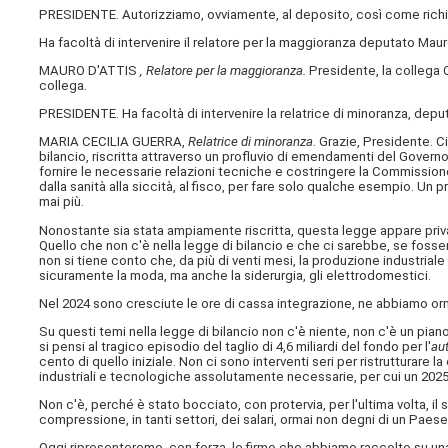
PRESIDENTE. Autorizziamo, ovviamente, al deposito, così come richie
Ha facoltà di intervenire il relatore per la maggioranza deputato Maur
MAURO D'ATTIS
, Relatore per la maggioranza.
Presidente, la collega C
collega.
PRESIDENTE. Ha facoltà di intervenire la relatrice di minoranza, deput
MARIA CECILIA GUERRA,
Relatrice di minoranza
. Grazie, Presidente. 
bilancio, riscritta attraverso un profluvio di emendamenti del Governo,
fornire le necessarie relazioni tecniche e costringere la Commissio
dalla sanità alla siccità, al fisco, per fare solo qualche esempio. U
mai più.
Nonostante sia stata ampiamente riscritta, questa legge appare priva
Quello che non c'è nella legge di bilancio e che ci sarebbe, se fosse
non si tiene conto che, da più di venti mesi, la produzione industriale
sicuramente la moda, ma anche la siderurgia, gli elettrodomestici.
Nel 2024 sono cresciute le ore di cassa integrazione, ne abbiamo orm
Su questi temi nella legge di bilancio non c'è niente, non c'è un pia
si pensi al tragico episodio del taglio di 4,6 miliardi del fondo per l'
au
cento di quello iniziale. Non ci sono interventi seri per ristrutturare l
industriali e tecnologiche assolutamente necessarie, per cui un 2025
Non c'è, perché è stato bocciato, con protervia, per l'ultima volta, i
compressione, in tanti settori, dei salari, ormai non degni di un Paese 
Oggi ripresenteremo, con forza, le firme che abbiamo raccolto su una