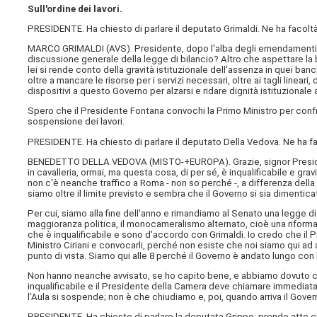
Sull'ordine dei lavori.
PRESIDENTE. Ha chiesto di parlare il deputato Grimaldi. Ne ha facoltà
MARCO GRIMALDI (
AVS
). Presidente, dopo l'alba degli emendamenti v
discussione generale della legge di bilancio? Altro che aspettare la b
lei si rende conto della gravità istituzionale dell'assenza in quei ban
oltre a mancare le risorse per i servizi necessari, oltre ai tagli line
dispositivi a questo Governo per alzarsi e ridare dignità istituzional
Spero che il Presidente Fontana convochi la Primo Ministro per confr
sospensione dei lavori.
PRESIDENTE. Ha chiesto di parlare il deputato Della Vedova. Ne ha fa
BENEDETTO DELLA VEDOVA (
MISTO-+EUROPA
). Grazie, signor Pre
in cavalleria, ormai, ma questa cosa, di per sé, è inqualificabile e gra
non c'è neanche traffico a Roma - non so perché -, a differenza della ba
siamo oltre il limite previsto e sembra che il Governo si sia dimentica
Per cui, siamo alla fine dell'anno e rimandiamo al Senato una legge di
maggioranza politica, il monocameralismo alternato, cioè una riforma
che è inqualificabile e sono d'accordo con Grimaldi. Io credo che i
Ministro Ciriani e convocarli, perché non esiste che noi siamo qui a
punto di vista. Siamo qui alle 8 perché il Governo è andato lungo con l
Non hanno neanche avvisato, se ho capito bene, e abbiamo dovuto ch
inqualificabile e il Presidente della Camera deve chiamare immediata
l'Aula si sospende; non è che chiudiamo e, poi, quando arriva il Gove
PRESIDENTE. Ha chiesto di parlare la deputata Grippo; prendo atto ch