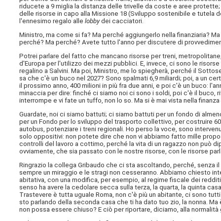
riducete a 9 miglia la distanza delle trivelle da coste e aree protette; 
delle risorse in capo alla Missione 18 (Sviluppo sostenibile e tutela 
l'ennesimo regalo alle
lobby
dei cacciatori.
Ministro, ma come si fa? Ma perché aggiungerlo nella finanziaria? Ma 
perché? Ma perché? Avete tutto l'anno per discutere di provvediment
Potrei parlare del fatto che mancano risorse per treni, metropolitane, 
d'Europa per l'utilizzo dei mezzi pubblici. E, invece, ci sono le risorse
regalino a Salvini. Ma poi, Ministro, me lo spiegherà, perché il Sott
sa che c'è un buco nel 2027? Sono spalmati 6,9 miliardi; poi, a un certo 
il prossimo anno, 400 milioni in più fra due anni, e poi c'è un buco: l'
minaccia per dire: finché ci siamo noi ci sono i soldi, poi c'è il buco,
interrompe e vi fate un tuffo, non lo so. Ma si è mai vista nella finan
Guardate, noi ci siamo battuti; ci siamo battuti per un fondo di alme
per un Fondo per lo sviluppo del trasporto collettivo, per costruire 60
autobus, potenziare i treni regionali. Ho perso la voce, sono interven
solo oppositivi: non potete dire che non vi abbiamo fatto mille propos
controlli del lavoro a cottimo, perché la vita di un ragazzo non può
ovviamente, che sia passato con le nostre risorse, con le risorse par
Ringrazio la collega Gribaudo che ci sta ascoltando, perché, senza il ra
sempre un miraggio e le stragi non cesseranno. Abbiamo chiesto inte
abitativa, con una modifica, per esempio, al regime fiscale dei redditi
senso ha avere la cedolare secca sulla terza, la quarta, la quinta cas
Trastevere è tutta uguale Roma, non c'è più un abitante, ci sono tut
sto parlando della seconda casa che ti ha dato tuo zio, la nonna. Ma
non possa essere chiuso? E ciò per riportare, diciamo, alla normalità gl