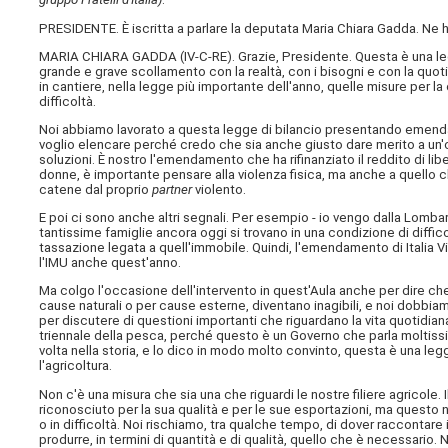
PRESIDENTE. È iscritta a parlare la deputata Maria Chiara Gadda. Ne h
MARIA CHIARA GADDA (
IV-C-RE
). Grazie, Presidente. Questa è una l
grande e grave scollamento con la realtà, con i bisogni e con la quot
in cantiere, nella legge più importante dell'anno, quelle misure per la 
difficoltà.
Noi abbiamo lavorato a questa legge di bilancio presentando emendame
voglio elencare perché credo che sia anche giusto dare merito a un'
soluzioni. È nostro l'emendamento che ha rifinanziato il reddito di li
donne, è importante pensare alla violenza fisica, ma anche a quello
catene dal proprio
partner
violento.
E poi ci sono anche altri segnali. Per esempio - io vengo dalla Lombard
tantissime famiglie ancora oggi si trovano in una condizione di diffico
tassazione legata a quell'immobile. Quindi, l'emendamento di Italia 
l'IMU anche quest'anno.
Ma colgo l'occasione dell'intervento in quest'Aula anche per dire che no
cause naturali o per cause esterne, diventano inagibili, e noi dobb
per discutere di questioni importanti che riguardano la vita quotidia
triennale della pesca, perché questo è un Governo che parla moltiss
volta nella storia, e lo dico in modo molto convinto, questa è una 
l'agricoltura.
Non c'è una misura che sia una che riguardi le nostre filiere agricole. 
riconosciuto per la sua qualità e per le sue esportazioni, ma questo n
o in difficoltà. Noi rischiamo, tra qualche tempo, di dover raccontare 
produrre, in termini di quantità e di qualità, quello che è necessario.