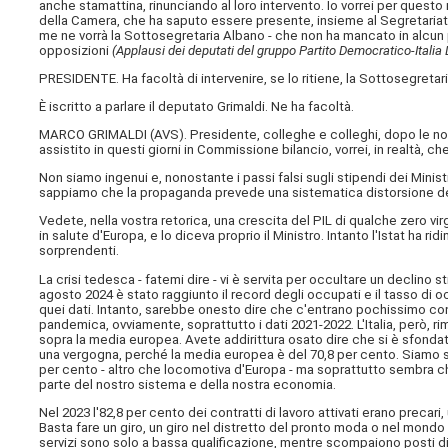
anche stamattina, rinunciando al loro intervento. Io vorrei per questo 
della Camera, che ha saputo essere presente, insieme al Segretariato g
me ne vorrà la Sottosegretaria Albano - che non ha mancato in alcu
opposizioni
(Applausi dei deputati del gruppo Partito Democratico-Itali
PRESIDENTE. Ha facoltà di intervenire, se lo ritiene, la Sottosegretaria
È iscritto a parlare il deputato Grimaldi. Ne ha facoltà.
MARCO GRIMALDI (
AVS
). Presidente, colleghe e colleghi, dopo le 
assistito in questi giorni in Commissione bilancio, vorrei, in realtà, ch
Non siamo ingenui e, nonostante i passi falsi sugli stipendi dei Mini
sappiamo che la propaganda prevede una sistematica distorsione del
Vedete, nella vostra retorica, una crescita del PIL di qualche zero vi
in salute d'Europa, e lo diceva proprio il Ministro. Intanto l'Istat ha r
sorprendenti.
La crisi tedesca - fatemi dire - vi è servita per occultare un declino
agosto 2024 è stato raggiunto il record degli occupati e il tasso di o
quei dati. Intanto, sarebbe onesto dire che c'entrano pochissimo con
pandemica, ovviamente, soprattutto i dati 2021-2022. L'Italia, però, 
sopra la media europea. Avete addirittura osato dire che si è sfondato
una vergogna, perché la media europea è del 70,8 per cento. Siamo so
per cento - altro che locomotiva d'Europa - ma soprattutto sembra che
parte del nostro sistema e della nostra economia.
Nel 2023 l'82,8 per cento dei contratti di lavoro attivati erano precari
Basta fare un giro, un giro nel distretto del pronto moda o nel mondo 
servizi sono solo a bassa qualificazione, mentre scompaiono posti di 