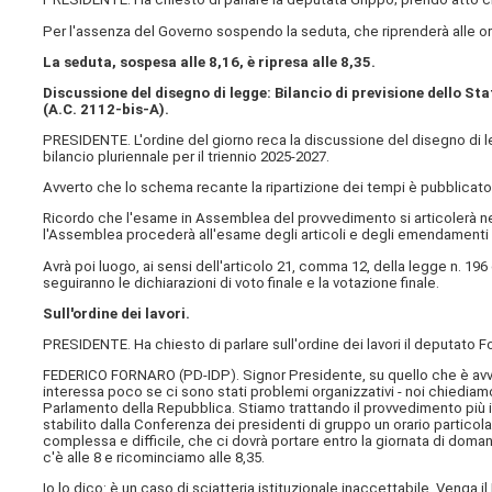
Per l'assenza del Governo sospendo la seduta, che riprenderà alle or
La seduta, sospesa alle 8,16, è ripresa alle 8,35.
Discussione del disegno di legge: Bilancio di previsione dello Sta
(A.C. 2112-bis-A​).
PRESIDENTE. L'ordine del giorno reca la discussione del disegno di le
bilancio pluriennale per il triennio 2025-2027.
Avverto che lo schema recante la ripartizione dei tempi è pubblicato 
Ricordo che l'esame in Assemblea del provvedimento si articolerà nei 
l'Assemblea procederà all'esame degli articoli e degli emendamenti ad
Avrà poi luogo, ai sensi dell'articolo 21, comma 12, della legge n. 196
seguiranno le dichiarazioni di voto finale e la votazione finale.
Sull'ordine dei lavori.
PRESIDENTE. Ha chiesto di parlare sull'ordine dei lavori il deputato F
FEDERICO FORNARO (
PD-IDP
). Signor Presidente, su quello che è av
interessa poco se ci sono stati problemi organizzativi - noi chiediamo
Parlamento della Repubblica. Stiamo trattando il provvedimento più i
stabilito dalla Conferenza dei presidenti di gruppo un orario particola
complessa e difficile, che ci dovrà portare entro la giornata di dom
c'è alle 8 e ricominciamo alle 8,35.
Io lo dico: è un caso di sciatteria istituzionale inaccettabile. Venga il