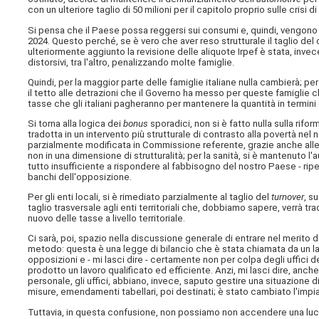
con un ulteriore taglio di 50 milioni per il capitolo proprio sulle crisi di 
Si pensa che il Paese possa reggersi sui consumi e, quindi, vengono in
2024. Questo perché, se è vero che aver reso strutturale il taglio del cu
ulteriormente aggiunto la revisione delle aliquote Irpef è stata, inve
distorsivi, tra l'altro, penalizzando molte famiglie.
Quindi, per la maggior parte delle famiglie italiane nulla cambierà; 
il tetto alle detrazioni che il Governo ha messo per queste famiglie c
tasse che gli italiani pagheranno per mantenere la quantità in termini
Si torna alla logica dei
bonus
sporadici, non si è fatto nulla sulla rifo
tradotta in un intervento più strutturale di contrasto alla povertà nel
parzialmente modificata in Commissione referente, grazie anche alle o
non in una dimensione di strutturalità; per la sanità, si è mantenuto l
tutto insufficiente a rispondere al fabbisogno del nostro Paese - ripe
banchi dell'opposizione.
Per gli enti locali, si è rimediato parzialmente al taglio del
turnover
, s
taglio trasversale agli enti territoriali che, dobbiamo sapere, verrà trado
nuovo delle tasse a livello territoriale.
Ci sarà, poi, spazio nella discussione generale di entrare nel merito 
metodo: questa è una legge di bilancio che è stata chiamata da un 
opposizioni e - mi lasci dire - certamente non per colpa degli uffici
prodotto un lavoro qualificato ed efficiente. Anzi, mi lasci dire, an
personale, gli uffici, abbiano, invece, saputo gestire una situazione 
misure, emendamenti tabellari, poi destinati; è stato cambiato l'i
Tuttavia, in questa confusione, non possiamo non accendere una luce