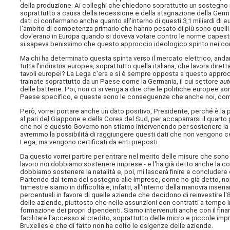
della produzione. Ai colleghi che chiedono soprattutto un sostegno n
soprattutto a causa della recessione e della stagnazione della German
dati ci confermano anche quanto all'interno di questi 3,1 miliardi di 
l'ambito di competenza primario che hanno pesato di più sono quelli 
dov'erano in Europa quando si doveva votare contro le norme capestr
si sapeva benissimo che questo approccio ideologico spinto nei con
Ma chi ha determinato questa spinta verso il mercato elettrico, and
tutta l'industria europea, soprattutto quella italiana, che lavora dire
tavoli europei? La Lega c'era e si è sempre opposta a questo appro
trainate soprattutto da un Paese come la Germania, il cui settore
aut
delle batterie. Poi, non ci si venga a dire che le politiche europee 
Paese specifico, e queste sono le conseguenze che anche noi, come It
Però, vorrei portare anche un dato positivo, Presidente, perché è la p
al pari del Giappone e della Corea del Sud, per accaparrarsi il quarto p
che noi e questo Governo non stiamo intervenendo per sostenere la pr
avremmo la possibilità di raggiungere questi dati che non vengono ce
Lega, ma vengono certificati da enti preposti.
Da questo vorrei partire per entrare nel merito delle misure che sono
lavoro noi dobbiamo sostenere imprese - e l'ha già detto anche la coll
dobbiamo sostenere la natalità e, poi, mi lascerà finire e concludere
Partendo dal tema del sostegno alle imprese, come ho già detto, noi
trimestre siamo in difficoltà e, infatti, all'interno della manovra inser
percentuali in favore di quelle aziende che decidono di reinvestire l'80
delle aziende, piuttosto che nelle assunzioni con contratti a tempo 
formazione dei propri dipendenti. Siamo intervenuti anche con il finan
facilitare l'accesso al credito, soprattutto delle micro e piccole imp
Bruxelles e che di fatto non ha colto le esigenze delle aziende.