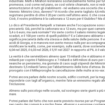
industriale. Melfi e Mirafiori resteranno sostanzialmente ferme per tutt
promesse, così come nel piano, se così volete chiamarlo, non si vede u
ammortizzatori di tutti gli stabilimenti - né vediamo una società che 
triennio: Ministro Urso, davvero? Vi ricordo che avete tagliato 4,6 miliard
registrano perdite di oltre il 20 per cento nell'ultimo anno. E che cosa c
Cioè, il vostro problema è la carbonara a 12 euro per il Giubileo? Ma 
Lo dico al Presidente Rampelli: a trainare anche l'occupazione sono i
precarietà. Già, perché la carbonara va a 12 euro, ma per quei camerieri
5,4 o 6 euro; ma sarà normale? Voi siete contro il salario minimo legal
scaduti, e il 100 per cento di quelli pubblici? E a Calenzano abbiam
significa precarietà della vita stessa e della salute delle persone. Il
acidi di Giorgia, e in manovra non avete messo nulla per accompagnar
mistificare la realtà, come, per esempio, sulla sanità, dove sostenete 
6,04 nel 2025, il 6,03 nel 2026, il 5,91 nel 2027. In rapporto al PIL è il v
La verità è che servirebbero almeno quei 15 miliardi che vi abbiamo 
miliardi per coprire il fabbisogno e 7 miliardi e 649 milioni di euro per 
neanche un pensierino, ma giornate di caos sugli stipendi dei Minist
destinato 5,5 miliardi l'anno per l'abbattimento delle liste d'attesa.
prorogato con il Milleproroghe la cancellazione delle multe ai no-vax: 
Potrei ancora parlare delle nostre scuole, edifici costruiti, per la magg
rispondete con tagli all'organico, mentre fate un ennesimo regalo all
l'inclusione.
Almeno sullo psicologo nelle scuole, sul sostegno siete giunti a più
mare.
Potrei parlare del fatto che non avete previsto risorse per un Programm
per cento dei comuni è a rischio frane, alluvioni o a erosione costiera; 1