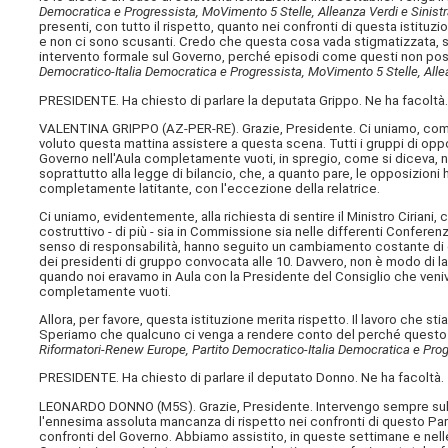
Democratica e Progressista, MoVimento 5 Stelle, Alleanza Verdi e Sinist
presenti, con tutto il rispetto, quanto nei confronti di questa istit
e non ci sono scusanti. Credo che questa cosa vada stigmatizzata, si
intervento formale sul Governo, perché episodi come questi non p
Democratico-Italia Democratica e Progressista, MoVimento 5 Stelle, Alle
PRESIDENTE. Ha chiesto di parlare la deputata Grippo. Ne ha facoltà
VALENTINA GRIPPO (
AZ-PER-RE
). Grazie, Presidente. Ci uniamo, c
voluto questa mattina assistere a questa scena. Tutti i gruppi di oppo
Governo nell'Aula completamente vuoti, in spregio, come si diceva, n
soprattutto alla legge di bilancio, che, a quanto pare, le opposizion
completamente latitante, con l'eccezione della relatrice.
Ci uniamo, evidentemente, alla richiesta di sentire il Ministro Ciriani
costruttivo - di più - sia in Commissione sia nelle differenti Confer
senso di responsabilità, hanno seguito un cambiamento costante di c
dei presidenti di gruppo convocata alle 10. Davvero, non è modo di l
quando noi eravamo in Aula con la Presidente del Consiglio che veniv
completamente vuoti.
Allora, per favore, questa istituzione merita rispetto. Il lavoro che s
Speriamo che qualcuno ci venga a rendere conto del perché quest
Riformatori-Renew Europe, Partito Democratico-Italia Democratica e Progre
PRESIDENTE. Ha chiesto di parlare il deputato Donno. Ne ha facoltà.
LEONARDO DONNO (
M5S
). Grazie, Presidente. Intervengo sempre sull
l'ennesima assoluta mancanza di rispetto nei confronti di questo Pa
confronti del Governo. Abbiamo assistito, in queste settimane e nelle