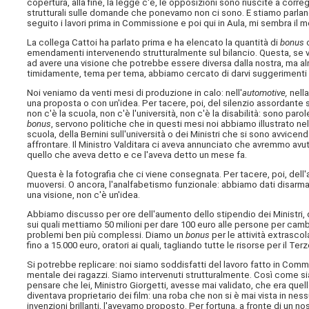
copertura, alla fine, la legge c'è, le opposizioni sono riuscite a corr
strutturali sulle domande che ponevamo non ci sono. E stiamo parlan
seguito i lavori prima in Commissione e poi qui in Aula, mi sembra il m
La collega Cattoi ha parlato prima e ha elencato la quantità di
bonus
c
emendamenti intervenendo strutturalmente sul bilancio. Questa, se vuol
ad avere una visione che potrebbe essere diversa dalla nostra, ma 
timidamente, tema per tema, abbiamo cercato di darvi suggerimenti e 
Noi veniamo da venti mesi di produzione in calo: nell'
automotive,
nella
una proposta o con un'idea. Per tacere, poi, del silenzio assordante su
non c'è la scuola, non c'è l'università, non c'è la disabilità: sono p
bonus
, servono politiche che in questi mesi noi abbiamo illustrato nel de
scuola, della Bernini sull'università o dei Ministri che si sono avvicend
affrontare. Il Ministro Valditara ci aveva annunciato che avremmo av
quello che aveva detto e ce l'aveva detto un mese fa.
Questa è la fotografia che ci viene consegnata. Per tacere, poi, dell'
muoversi. O ancora, l'analfabetismo funzionale: abbiamo dati disarman
una visione, non c'è un'idea.
Abbiamo discusso per ore dell'aumento dello stipendio dei Ministri, 
sui quali mettiamo 50 milioni per dare 100 euro alle persone per cam
problemi ben più complessi. Diamo un
bonus
per le attività extrascol
fino a 15.000 euro, oratori ai quali, tagliando tutte le risorse per il Te
Si potrebbe replicare: noi siamo soddisfatti del lavoro fatto in Comm
mentale dei ragazzi. Siamo intervenuti strutturalmente. Così come si
pensare che lei, Ministro Giorgetti, avesse mai validato, che era quello 
diventava proprietario dei film: una roba che non si è mai vista in ne
invenzioni brillanti, l'avevamo proposto. Per fortuna, a fronte di un