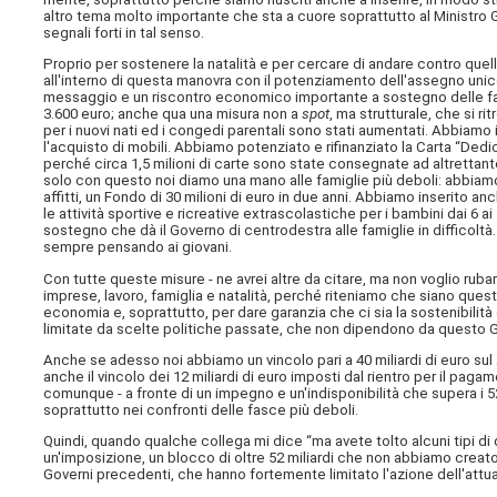
altro tema molto importante che sta a cuore soprattutto al Ministro G
segnali forti in tal senso.
Proprio per sostenere la natalità e per cercare di andare contro quel
all'interno di questa manovra con il potenziamento dell'assegno unico 
messaggio e un riscontro economico importante a sostegno delle famig
3.600 euro; anche qua una misura non a
spot
, ma strutturale, che si ri
per i nuovi nati ed i congedi parentali sono stati aumentati. Abbiamo 
l'acquisto di mobili. Abbiamo potenziato e rifinanziato la Carta “Dedi
perché circa 1,5 milioni di carte sono state consegnate ad altrettan
solo con questo noi diamo una mano alle famiglie più deboli: abbiam
affitti, un Fondo di 30 milioni di euro in due anni. Abbiamo inserito 
le attività sportive e ricreative extrascolastiche per i bambini dai 6 
sostegno che dà il Governo di centrodestra alle famiglie in difficoltà
sempre pensando ai giovani.
Con tutte queste misure - ne avrei altre da citare, ma non voglio rubare 
imprese, lavoro, famiglia e natalità, perché riteniamo che siano quest
economia e, soprattutto, per dare garanzia che ci sia la sostenibilit
limitate da scelte politiche passate, che non dipendono da questo 
Anche se adesso noi abbiamo un vincolo pari a 40 miliardi di euro sul
anche il vincolo dei 12 miliardi di euro imposti dal rientro per il pa
comunque - a fronte di un impegno e un'indisponibilità che supera i 52 
soprattutto nei confronti delle fasce più deboli.
Quindi, quando qualche collega mi dice “ma avete tolto alcuni tipi di
un'imposizione, un blocco di oltre 52 miliardi che non abbiamo crea
Governi precedenti, che hanno fortemente limitato l'azione dell'attu