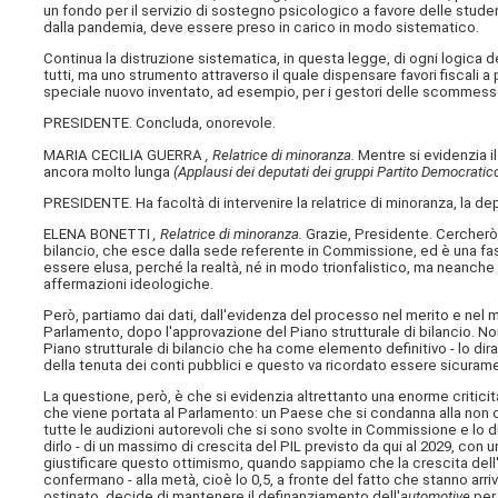
un fondo per il servizio di sostegno psicologico a favore delle stud
dalla pandemia, deve essere preso in carico in modo sistematico.
Continua la distruzione sistematica, in questa legge, di ogni logica de
tutti, ma uno strumento attraverso il quale dispensare favori fiscali 
speciale nuovo inventato, ad esempio, per i gestori delle scommess
PRESIDENTE. Concluda, onorevole.
MARIA CECILIA GUERRA
, Relatrice di minoranza.
Mentre si evidenzia i
ancora molto lunga
(Applausi dei deputati dei gruppi Partito Democratic
PRESIDENTE. Ha facoltà di intervenire la relatrice di minoranza, la de
ELENA BONETTI
, Relatrice di minoranza.
Grazie, Presidente. Cercherò 
bilancio, che esce dalla sede referente in Commissione, ed è una fas
essere elusa, perché la realtà, né in modo trionfalistico, ma neanche
affermazioni ideologiche.
Però, partiamo dai dati, dall'evidenza del processo nel merito e nel
Parlamento, dopo l'approvazione del Piano strutturale di bilancio. N
Piano strutturale di bilancio che ha come elemento definitivo - lo dir
della tenuta dei conti pubblici e questo va ricordato essere sicuram
La questione, però, è che si evidenzia altrettanto una enorme criticità
che viene portata al Parlamento: un Paese che si condanna alla non cre
tutte le audizioni autorevoli che si sono svolte in Commissione e lo 
dirlo - di un massimo di crescita del PIL previsto da qui al 2029, con 
giustificare questo ottimismo, quando sappiamo che la crescita dell'1 p
confermano - alla metà, cioè lo 0,5, a fronte del fatto che stanno arri
ostinato, decide di mantenere il definanziamento dell'
automotive
per 