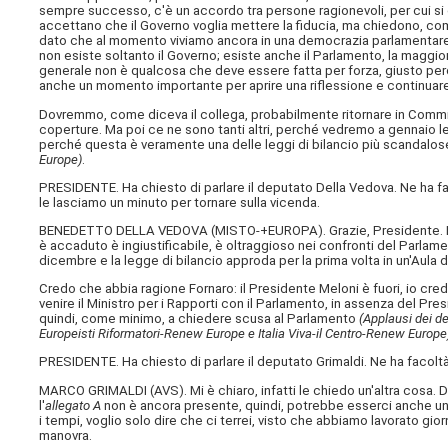
sempre successo, c'è un accordo tra persone ragionevoli, per cui si c
accettano che il Governo voglia mettere la fiducia, ma chiedono, come
dato che al momento viviamo ancora in una democrazia parlamentare, 
non esiste soltanto il Governo; esiste anche il Parlamento, la maggior
generale non è qualcosa che deve essere fatta per forza, giusto p
anche un momento importante per aprire una riflessione e continuare il
Dovremmo, come diceva il collega, probabilmente ritornare in Co
coperture. Ma poi ce ne sono tanti altri, perché vedremo a gennaio le
perché questa è veramente una delle leggi di bilancio più scandalos
Europe)
.
PRESIDENTE. Ha chiesto di parlare il deputato Della Vedova. Ne ha faco
le lasciamo un minuto per tornare sulla vicenda.
BENEDETTO DELLA VEDOVA (
MISTO-+EUROPA
). Grazie, Presidente.
è accaduto è ingiustificabile, è oltraggioso nei confronti del Parlam
dicembre e la legge di bilancio approda per la prima volta in un'Aula 
Credo che abbia ragione Fornaro: il Presidente Meloni è fuori, io cred
venire il Ministro per i Rapporti con il Parlamento, in assenza del Presi
quindi, come minimo, a chiedere scusa al Parlamento
(Applausi dei d
Europeisti Riformatori-Renew Europe e Italia Viva-il Centro-Renew Europe
PRESIDENTE. Ha chiesto di parlare il deputato Grimaldi. Ne ha facolt
MARCO GRIMALDI (
AVS
). Mi è chiaro, infatti le chiedo un'altra cosa
l'
allegato A
non è ancora presente, quindi, potrebbe esserci anche un r
i tempi, voglio solo dire che ci terrei, visto che abbiamo lavorato gior
manovra.