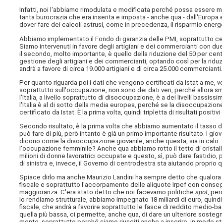
Infatti, noi l'abbiamo rimodulata e modificata perché possa essere m
tanta burocrazia che era inserita e imposta - anche qua - dall'Europ
dover fare dei calcoli astrusi, come in precedenza, il risparmio en
Abbiamo implementato il Fondo di garanzia delle PMI, soprattutto c
Siamo intervenuti in favore degli artigiani e dei commercianti con due i
il secondo, molto importante, è quello della riduzione del 50 per cento 
gestione degli artigiani e dei commercianti, optando così per la ridu
andrà a favore di circa 19.000 artigiani e di circa 25.000 commercianti
Per quanto riguarda poi i dati che vengono certificati da Istat a me,
soprattutto sull'occupazione, non sono dei dati veri, perché allora sm
l'Italia, a livello soprattutto di disoccupazione, è a dei livelli bassi
l'Italia è al di sotto della media europea, perché se la disoccupazione 
certificato da Istat. È la prima volta, quindi tripletta di risultati positivi 
Secondo risultato, è la prima volta che abbiamo aumentato il tasso di
può fare di più, però intanto è già un primo importante risultato. I giov
dicono come la disoccupazione giovanile, anche questa, sia in calo: si
l'occupazione femminile? Anche qua abbiamo rotto il tetto di cristall
milioni di donne lavoratrici occupate e questo, sì, può dare fastidio,
di sinistra e, invece, il Governo di centrodestra sta aiutando proprio
Spiace dirlo ma anche Maurizio Landini ha sempre detto che qualora si f
fiscale e soprattutto l'accorpamento delle aliquote Irpef con consegu
maggioranza. C'era stato detto che noi facevamo politiche
spot
, pe
lo rendiamo strutturale, abbiamo impegnato 18 miliardi di euro, quindi
fiscale, che andrà a favorire soprattutto le fasce di reddito medio-ba
quella più bassa, ci permette, anche qua, di dare un ulteriore sostegno
mente, soprattutto perché siamo riusciti anche a inserire, in modo str