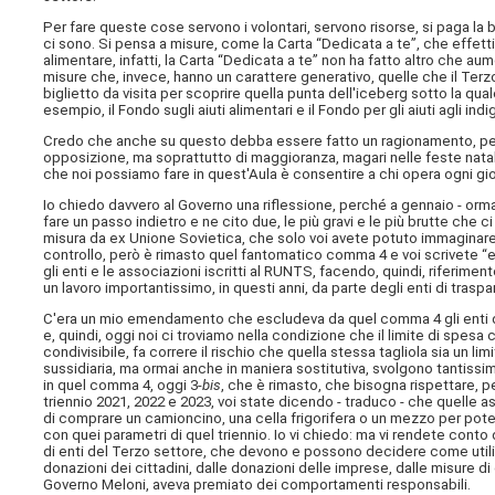
Per fare queste cose servono i volontari, servono risorse, si paga l
ci sono. Si pensa a misure, come la Carta “Dedicata a te”, che effett
alimentare, infatti, la Carta “Dedicata a te” non ha fatto altro che aum
misure che, invece, hanno un carattere generativo, quelle che il Terzo 
biglietto da visita per scoprire quella punta dell'iceberg sotto la qual
esempio, il Fondo sugli aiuti alimentari e il Fondo per gli aiuti agli indi
Credo che anche su questo debba essere fatto un ragionamento, perché 
opposizione, ma soprattutto di maggioranza, magari nelle feste nataliz
che noi possiamo fare in quest'Aula è consentire a chi opera ogni giorn
Io chiedo davvero al Governo una riflessione, perché a gennaio - orma
fare un passo indietro e ne cito due, le più gravi e le più brutte che c
misura da ex Unione Sovietica, che solo voi avete potuto immaginare d
controllo, però è rimasto quel fantomatico comma 4 e voi scrivete “
gli enti e le associazioni iscritti al RUNTS, facendo, quindi, riferime
un lavoro importantissimo, in questi anni, da parte degli enti di traspar
C'era un mio emendamento che escludeva da quel comma 4 gli enti del 
e, quindi, oggi noi ci troviamo nella condizione che il limite di spesa c
condivisibile, fa correre il rischio che quella stessa tagliola sia un 
sussidiaria, ma ormai anche in maniera sostitutiva, svolgono tantissimi 
in quel comma 4, oggi 3-
bis
, che è rimasto, che bisogna rispettare, per 
triennio 2021, 2022 e 2023, voi state dicendo - traduco - che quelle 
di comprare un camioncino, una cella frigorifera o un mezzo per pote
con quei parametri di quel triennio. Io vi chiedo: ma vi rendete cont
di enti del Terzo settore, che devono e possono decidere come utiliz
donazioni dei cittadini, dalle donazioni delle imprese, dalle misure di 
Governo Meloni, aveva premiato dei comportamenti responsabili.