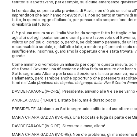
territori si aspettavano, per esempio, su alcune emergenze gravissim
In Lombardia, se penso alla provincia di Pavia, non c'è più un suino al
imprenditori che non hanno ricevuto nulla, non soltanto in termini di r
fatto, in questa legge di bilancio, per pensare alla sospensione dei
di visibilità sul futuro.
C'è poi una misura su cui Italia Viva ha da sempre fatto battaglie e ha
agli altri colleghi parlamentari e con il parere favorevole del Governo,
voluto un po' più di coraggio, perché, se dobbiamo pensare, da un lato
responsabilità sociale, e, dall'altro lato, a rendere più pesanti e più 
insufficiente. Insomma, guardiamo la copertura che è stata trovata: 
grande.
Come minimo ci vorrebbe un miliardo per coprire questa misura, poi lo
che forse il Governo una riflessione debba farla su misure che hanno u
Sottosegretaria Albano per la sua attenzione e la sua presenza, ma 
Parlamento, però sarebbe anche opportuno che potessero ascoltare gli 
fuori dall'Aula
(Applausi dei deputati del gruppo Italia Viva-il Centro-Ren
DAVIDE FARAONE (
IV-C-RE
). Presidente, arrivano alle 9 e se ne vanno
ANDREA CASU (
PD-IDP
). È stato bello, ma è durato poco!
PRESIDENTE. Abbiamo un Sottosegretario abilitato ad ascoltare e ad
MARIA CHIARA GADDA (
IV-C-RE
). Una toccata e fuga da parte dei Min
DAVIDE FARAONE (
IV-C-RE
). Stessero a casa, allora!
MARIA CHIARA GADDA (
IV-C-RE
). Non c'è problema, gli manderemo il