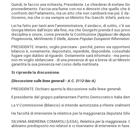
Quindi, le faccio una richiesta, Presidente. Le chiederei di invitare G
provvedimento. Faccia una fiume con noi e dimostri che quello che 
confronti del Parlamento, ma un atto che non cambierà mai più. E da o
Governo, ma che ci sia sempre un Ministro fra i banchi. Infatti, avrà n
Lei ha fatto per tanti anni l'amministratore, il sindaco, di solito, c'
Giorgia Meloni dall'inizio alla fine, ma che Giorgetti prenda il suo pr
disciplina e onore, come prevede la Costituzione
(Applausi dei deputa
Progressista, MoVimento 5 Stelle, Azione-Popolari Europeisti Riformatori
PRESIDENTE. Intanto, voglio precisare - perché, penso sia opportuno e g
bilancio è, ovviamente, depositato, reperibile, disponibile, consulta
fugare ogni dubbio al riguardo. Ovviamente sarà informato - ma penso
non mi voglio sbilanciare - di una presenza di qui a breve di un Ministro
garantita la sua presenza nel corso della mattinata.
Si riprende la discussione.
(Discussione sulle linee generali - A.C. 2112-bis-A​)
PRESIDENTE. Dichiaro aperta la discussione sulle linee generali.
Il presidente del gruppo parlamentare Partito Democratico Italia de
La V Commissione (Bilancio) si intende autorizzata a riferire oralment
Ha facoltà di intervenire la relatrice per la maggioranza deputata Sil
SILVANA ANDREINA COMAROLI (
LEGA
)
, Relatrice per la maggioranza
. 
abbiamo predisposto noi relatori e ci riserviamo di intervenire in fase 