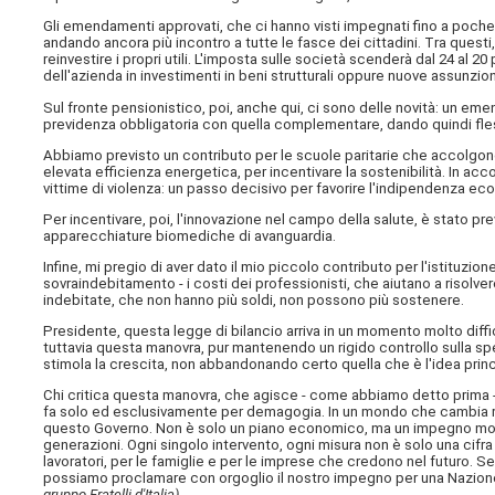
Gli emendamenti approvati, che ci hanno visti impegnati fino a poche o
andando ancora più incontro a tutte le fasce dei cittadini. Tra questi
reinvestire i propri utili. L'imposta sulle società scenderà dal 24 al 
dell'azienda in investimenti in beni strutturali oppure nuove assunzioni
Sul fronte pensionistico, poi, anche qui, ci sono delle novità: un e
previdenza obbligatoria con quella complementare, dando quindi flessi
Abbiamo previsto un contributo per le scuole paritarie che accolgono
elevata efficienza energetica, per incentivare la sostenibilità. In acco
vittime di violenza: un passo decisivo per favorire l'indipendenza ec
Per incentivare, poi, l'innovazione nel campo della salute, è stato prev
apparecchiature biomediche di avanguardia.
Infine, mi pregio di aver dato il mio piccolo contributo per l'istituzio
sovraindebitamento - i costi dei professionisti, che aiutano a risolve
indebitate, che non hanno più soldi, non possono più sostenere.
Presidente, questa legge di bilancio arriva in un momento molto diffici
tuttavia questa manovra, pur mantenendo un rigido controllo sulla spe
stimola la crescita, non abbandonando certo quella che è l'idea princi
Chi critica questa manovra, che agisce - come abbiamo detto prima - a
fa solo ed esclusivamente per demagogia. In un mondo che cambia ra
questo Governo. Non è solo un piano economico, ma un impegno morale 
generazioni. Ogni singolo intervento, ogni misura non è solo una cifra
lavoratori, per le famiglie e per le imprese che credono nel futuro. 
possiamo proclamare con orgoglio il nostro impegno per una Nazione p
gruppo Fratelli d'Italia)
.