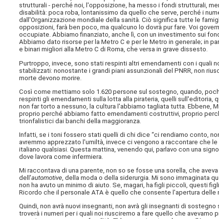
strutturali - perché noi, l'opposizione, ha messo i fondi strutturali, m
disabilità: poca roba, lontanissimo da quello che serve, perché i num
dall'Organizzazione mondiale della sanità. Ciò significa tutte le fami
opposizioni, farà ben poco, ma qualcuno lo dovrà pur fare. Voi gover
occupiate. Abbiamo finanziato, anche lì, con un investimento sui fondi st
Abbiamo dato risorse per la Metro C e per le Metro in generale; in 
e binari migliori alla Metro C di Roma, che versa in grave dissesto.
Purtroppo, invece, sono stati respinti altri emendamenti con i quali n
stabilizzati: nonostante i grandi piani assunzionali del PNRR, non ri
morte devono morire.
Così come mettiamo solo 1.620 persone sul sostegno, quando, poche 
respinti gli emendamenti sulla lotta alla pirateria, quelli sull'editoria, q
non far torto a nessuno, la cultura l'abbiamo tagliata tutta. Ebbene, 
proprio perché abbiamo fatto emendamenti costruttivi, proprio perch
trionfalistici dai banchi della maggioranza.
Infatti, se i toni fossero stati quelli di chi dice “ci rendiamo conto, n
avremmo apprezzato l'umiltà, invece ci vengono a raccontare che le
italiano qualsiasi. Questa mattina, venendo qui, parlavo con una sign
dove lavora come infermiera.
Mi raccontava di una parente, non so se fosse una sorella, che aveva 
dell'
automotive
, della moda o della siderurgia. Mi sono immaginata ques
non ha avuto un minimo di aiuto. Se, magari, ha figli piccoli, questi fi
Ricordo che il personale ATA è quello che consente l'apertura delle n
Quindi, non avrà nuovi insegnanti, non avrà gli insegnanti di sostegno 
troverà i numeri per i quali noi riusciremo a fare quello che avevamo