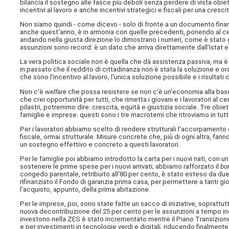
bilancia il sostegno alle fasce più deboli senza perdere di vista obiet
incentivi al lavoro e anche incentivi strategici e fiscali per una cresci
Non siamo quindi - come dicevo - solo di fronte a un documento finanzia
anche quest'anno, è in armonia con quelle precedenti, ponendo al ce
andando nella giusta direzione lo dimostrano i numeri, come è stato
assunzioni sono record: è un dato che arriva direttamente dall'Istat ed
La vera politica sociale non è quella che dà assistenza passiva, ma è 
in passato che il reddito di cittadinanza non è stata la soluzione e 
che sono l'incentivo al lavoro, l'unica soluzione possibile e i risultati
Non c'è
welfare
che possa resistere se non c'è un'economia alla base
che crei opportunità per tutti, che rimetta i giovani e i lavoratori al c
pilastri, potremmo dire: crescita, equità e giustizia sociale. Tre obiet
famiglie e imprese: questi sono i tre macrotemi che ritroviamo in tutt
Per i lavoratori abbiamo scelto di rendere strutturali l'accorpamento
fiscale, ormai strutturale. Misure concrete che, più di ogni altra, fan
un sostegno effettivo e concreto a questi lavoratori.
Per le famiglie poi abbiamo introdotto la carta per i nuovi nati, con 
sostenere le prime spese per i nuovi arrivati; abbiamo rafforzato il
bo
congedo parentale, retribuito all'80 per cento, è stato esteso da due 
rifinanziato il Fondo di garanzia prima casa, per permettere a tanti gio
l'acquisto, appunto, della prima abitazione.
Per le imprese, poi, sono state fatte un sacco di iniziative, soprattut
nuova decontribuzione del 25 per cento per le assunzioni a tempo ind
investono nella ZES è stato incrementato mentre il Piano Transizione 5
e per investimenti in tecnologie verdi e digitali, riducendo finalmente