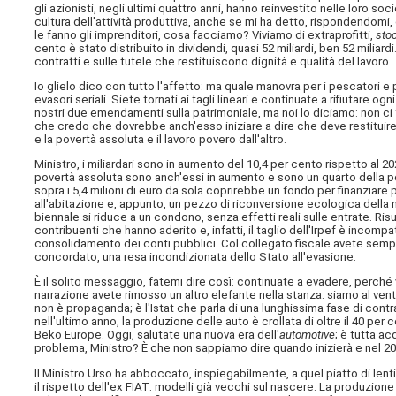
gli azionisti, negli ultimi quattro anni, hanno reinvestito nelle loro soc
cultura dell'attività produttiva, anche se mi ha detto, rispondendomi, c
le fanno gli imprenditori, cosa facciamo? Viviamo di extraprofitti,
sto
cento è stato distribuito in dividendi, quasi 52 miliardi, ben 52 miliar
contratti e sulle tutele che restituiscono dignità e qualità del lavoro.
Io glielo dico con tutto l'affetto: ma quale manovra per i pescatori 
evasori seriali. Siete tornati ai tagli lineari e continuate a rifiutare 
nostri due emendamenti sulla patrimoniale, ma noi lo diciamo: non ci f
che credo che dovrebbe anch'esso iniziare a dire che deve restituir
e la povertà assoluta e il lavoro povero dall'altro.
Ministro, i miliardari sono in aumento del 10,4 per cento rispetto al 202
povertà assoluta sono anch'essi in aumento e sono un quarto della po
sopra i 5,4 milioni di euro da sola coprirebbe un fondo per finanziare pol
all'abitazione e, appunto, un pezzo di riconversione ecologica della
biennale si riduce a un condono, senza effetti reali sulle entrate. Risu
contribuenti che hanno aderito e, infatti, il taglio dell'Irpef è incomp
consolidamento dei conti pubblici. Col collegato fiscale avete sempl
concordato, una resa incondizionata dello Stato all'evasione.
È il solito messaggio, fatemi dire così: continuate a evadere, perché v
narrazione avete rimosso un altro elefante nella stanza: siamo al ven
non è propaganda; è l'Istat che parla di una lunghissima fase di contra
nell'ultimo anno, la produzione delle auto è crollata di oltre il 40 per
Beko Europe. Oggi, salutate una nuova era dell'
automotive
; è tutta ac
problema, Ministro? È che non sappiamo dire quando inizierà e nel 2
Il Ministro Urso ha abboccato, inspiegabilmente, a quel piatto di len
il rispetto dell'ex FIAT: modelli già vecchi sul nascere. La produzione