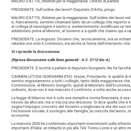
MAURO D'ATTIS,
Relatore per la maggioranza
. Chiedo di parlare.
PRESIDENTE. Sull'ordine dei lavori? Deputato D'Attis, prego.
MAURO D'ATTIS,
Relatore per la maggioranza
. Sull'ordine dei lavori 
e, francamente, sentirmi chiamare ladro da un collega che rispetto 
al collega di riavvolgere il nastro e, evidentemente, modificare un
addebitato prima al Ministro, al Governo e a quelli che stanno qui a ra
PRESIDENTE. La ringrazio. Diciamo che, tecnicamente, era un richia
valutare non solo il contenuto, ma anche la forma dell'intervento che
Si riprende la discussione.
(Ripresa discussione sulle linee generali - A.C. 2112-bis-A​)
PRESIDENTE. È iscritta a parlare la deputata Giorgianni. Ne ha facoltà
CARMEN LETIZIA GIORGIANNI (
FDI
). Grazie, Presidente. In qualità d
sentito ringraziamento a tutti i colleghi, tanto della maggioranza che d
Commissione, al Ministro Giorgetti, quindi al Ministero dell'Economia
ordinato, dove non è mai mancato il confronto, a volte anche acceso,
La legge di bilancio non è solo una semplice norma finanziaria, è una
risorse da allocare, ma si traccia una direzione. Si dice quella che è 
segna l'impegno concreto del Governo a migliorare la vita dei suoi cit
l'inclusione sociale, il sostegno alle famiglie, la crescita del lavoro
economia.
La manovra 2025 ha confermato importanti investimenti sulle infrastr
importanti d'Italia: un miliardo in più alla TAV Torino-Lione e un altr