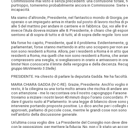
Commissione mai visto e senza precedenti: una confusione totale, fog
purtroppo, torneremo probabilmente ancora in Commissione. Siete ve
incapacità.
Ma siamo d'altronde, Presidente, nel fantastico mondo di Giorgia, per
operaio o un impiegato arriva in ritardo sul posto di lavoro rischia di p
alle 5 del mattino per andare in cantiere e in fabbrica. Qui, voi alle 8 v
invece l'Aula doveva iniziare alle 8. Presidente, è chiaro che gli es
sentono al di sopra di tutto e di tutti, al di sopra delle regole: loro s
Ma forse ho capito, Presidente, qual è il problema. Evidentemente, gl
parlamentari, forse stanno mettendo in atto uno sciopero per non ave
non sono residenti a Roma. Allora, per i residenti a Roma è in atto 
residenti a Roma, ma quelli che non sono residenti a Roma, che avrann
comprassero una sveglia, si svegliassero in orario e arrivassero in o
limite! Non conoscete il limite della vergogna e della decenza. Recu
gruppo MoVimento 5 Stelle)
.
PRESIDENTE. Ha chiesto di parlare la deputata Gadda. Ne ha facoltà.
MARIA CHIARA GADDA (
IV-C-RE
). Grazie, Presidente. Anch'io voglio i
resto, è la ciliegina su una torta molto amara che rischia di andare a
con attenzione - me lo raccontava ora il nostro capogruppo Faraone - s
troviamo a iniziare i nostri lavori 40 minuti dopo l'orario concordato.
dare il giusto ruolo al Parlamento. In una legge di bilancio dove sono p
intervenire portando proposte positive. Lo dico anche per i collegh
approvati, parliamo di piccole cose, mentre le grandi cose non sono s
nell'ambito della discussione generale.
Un'ultima cosa voglio dire. La Presidente del Consiglio non deve dire
con le opposizioni, per mettere la fiducia. No, non c'è stato un acco