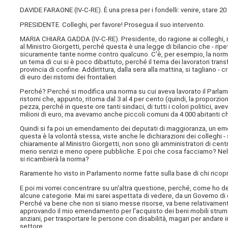
DAVIDE FARAONE (
IV-C-RE
). È una presa per i fondelli: venire, stare 20
PRESIDENTE. Colleghi, per favore! Prosegua il suo intervento.
MARIA CHIARA GADDA (
IV-C-RE
). Presidente, do ragione ai colleghi,
al Ministro Giorgetti, perché questa è una legge di bilancio che - ripe
sicuramente tante norme contro qualcuno. C'è, per esempio, la norma 
un tema di cui si è poco dibattuto, perché il tema dei lavoratori tra
provincia di confine. Addirittura, dalla sera alla mattina, si tagliano - cr
di euro dei ristorni dei frontalieri.
Perché? Perché si modifica una norma su cui aveva lavorato il Parlam
ristorni che, appunto, ritorna dal 3 al 4 per cento (quindi, la proporzio
pezza, perché in queste ore tanti sindaci, di tutti i colori politici, a
milioni di euro, ma avevamo anche piccoli comuni da 4.000 abitanti ch
Quindi si fa poi un emendamento dei deputati di maggioranza, un eme
questa è la volontà stessa, viste anche le dichiarazioni dei colleghi -
chiaramente al Ministro Giorgetti, non sono gli amministratori di centro
meno servizi e meno opere pubbliche. E poi che cosa facciamo? Nella
si ricambierà la norma?
Raramente ho visto in Parlamento norme fatte sulla base di chi ricopre d
E poi mi vorrei concentrare su un'altra questione, perché, come ho d
alcune categorie. Mai mi sarei aspettata di vedere, da un Governo di 
Perché va bene che non si siano messe risorse, va bene relativame
approvando il mio emendamento per l'acquisto dei beni mobili strumen
anziani, per trasportare le persone con disabilità, magari per andare i
settore.