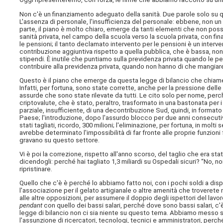
Non c'è un finanziamento adeguato della sanità. Due parole solo su que
L'assenza di personale, l'insufficienza del personale: ebbene, non u
parte, il piano è molto chiaro, emerge da tanti elementi che non poss
sanità privata, nel campo della scuola verso la scuola privata, con fin
le pensioni; il tanto declamato intervento per le pensioni è un interv
contribuzione aggiuntiva rispetto a quella pubblica, che è bassa, no
stipendi. È inutile che puntiamo sulla previdenza privata quando le p
contribuire alla previdenza privata, quando non hanno di che mangiar
Questo è il piano che emerge da questa legge di bilancio che chiame
Infatti, per fortuna, sono state corrette, anche per la pressione del
assurde che sono state rilevate da tutti. Le cito solo per nome, per
criptovalute, che è stato, peraltro, trasformato in una bastonata per i r
parziale, insufficiente, di una decontribuzione Sud, quindi, in formato 
Paese; l'introduzione, dopo l'assurdo blocco per due anni consecutivi
stati tagliati, ricordo, 300 milioni; l'eliminazione, per fortuna, in molti
avrebbe determinato l'impossibilità di far fronte alle proprie funzio
gravano su questo settore.
Vi è poi la correzione, rispetto all'anno scorso, del taglio che era st
dicendogli: perché hai tagliato 1,3 miliardi su Ospedali sicuri? “No, non l
ripristinare.
Quello che c'è è perché lo abbiamo fatto noi, con i pochi soldi a dis
l'associazione per il gelato artigianale o altre amenità che troverete 
alle altre opposizioni, per assumere il doppio degli ispettori del lavor
pendant
con quello dei bassi salari, perché dove sono bassi salari, c'è
legge di bilancio non ci sia niente su questo tema. Abbiamo messo sol
l'assunzione di ricercatori, tecnologi, tecnici e amministratori, per