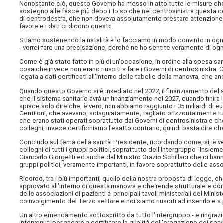
Nonostante ciò, questo Governo ha messo in atto tutte le misure che 
sostegno alle fasce più deboli. Io so che nel centrosinistra questa c
di centrodestra, che non doveva assolutamente prestare attenzione al
favore e i dati ci dicono questo.
Stiamo sostenendo la natalità e lo facciamo in modo convinto in ogni 
- vorrei fare una precisazione, perché ne ho sentite veramente di ogn
Come è già stato fatto in più di un'occasione, in ordine alla spesa sani
cosa che invece non erano riusciti a fare i Governi di centrosinist
legata a dati certificati all'interno delle tabelle della manovra, che a
Quando questo Governo si è insediato nel 2022, il finanziamento del si
che il sistema sanitario avrà un finanziamento nel 2027, quando finirà la 
spiace solo dire che, è vero, non abbiamo raggiunto i 35 miliardi di eu
Gentiloni, che avevano, sciaguratamente, tagliato orizzontalmente tutt
che erano stati operati soprattutto dai Governi di centrosinistra e ch
colleghi, invece certifichiamo l'esatto contrario, quindi basta dire ch
Concludo sul tema della sanità, Presidente, ricordando come, sì, è vero,
colleghi di tutti i gruppi politici, soprattutto dell'Intergruppo “Insie
Giancarlo Giorgetti ed anche del Ministro Orazio Schillaci che ci han
gruppi politici, veramente importanti, in favore soprattutto delle asso
Ricordo, tra i più importanti, quello della nostra proposta di legge
approvato all'interno di questa manovra e che rende strutturale e con
delle associazioni di pazienti ai principali tavoli ministeriali del Min
coinvolgimento del Terzo settore e noi siamo riusciti ad inserirlo e a 
Un altro emendamento sottoscritto da tutto l'intergruppo - e ringrazi
intervenuti per andare a certificare la qualità dell'erogazione dei ser