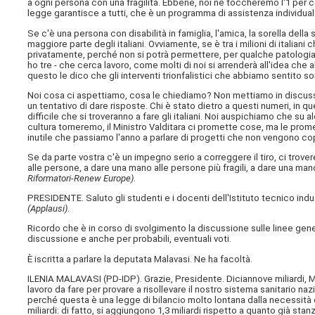
a ogni persona con una fragilità. Ebbene, noi ne toccheremo l'1 per ce
legge garantisce a tutti, che è un programma di assistenza individual
Se c'è una persona con disabilità in famiglia, l'amica, la sorella del
maggiore parte degli italiani. Ovviamente, se è tra i milioni di italiani c
privatamente, perché non si potrà permettere, per qualche patologia gr
ho tre - che cerca lavoro, come molti di noi si arrenderà all'idea che
questo le dico che gli interventi trionfalistici che abbiamo sentito sono
Noi cosa ci aspettiamo, cosa le chiediamo? Non mettiamo in discussio
un tentativo di dare risposte. Chi è stato dietro a questi numeri, in qu
difficile che si troveranno a fare gli italiani. Noi auspichiamo che su al
cultura torneremo, il Ministro Valditara ci promette cose, ma le prome
inutile che passiamo l'anno a parlare di progetti che non vengono cop
Se da parte vostra c'è un impegno serio a correggere il tiro, ci trove
alle persone, a dare una mano alle persone più fragili, a dare una man
Riformatori-Renew Europe)
.
PRESIDENTE. Saluto gli studenti e i docenti dell'Istituto tecnico indust
(Applausi)
.
Ricordo che è in corso di svolgimento la discussione sulle linee generali
discussione e anche per probabili, eventuali voti.
È iscritta a parlare la deputata Malavasi. Ne ha facoltà.
ILENIA MALAVASI (
PD-IDP
). Grazie, Presidente. Diciannove miliardi, 
lavoro da fare per provare a risollevare il nostro sistema sanitario 
perché questa è una legge di bilancio molto lontana dalla necessità de
miliardi: di fatto, si aggiungono 1,3 miliardi rispetto a quanto già stan