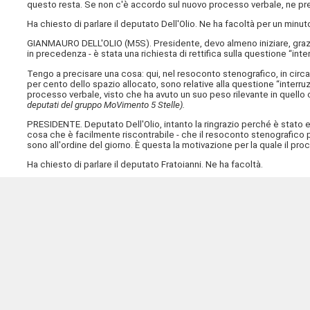
questo resta. Se non c'è accordo sul nuovo processo verbale, ne pr
Ha chiesto di parlare il deputato Dell'Olio. Ne ha facoltà per un minut
GIANMAURO DELL'OLIO (
M5S
). Presidente, devo almeno iniziare, graz
in precedenza - è stata una richiesta di rettifica sulla questione “in
Tengo a precisare una cosa: qui, nel resoconto stenografico, in circa 
per cento dello spazio allocato, sono relative alla questione “interruz
processo verbale, visto che ha avuto un suo peso rilevante in quello
deputati del gruppo MoVimento 5 Stelle).
PRESIDENTE. Deputato Dell'Olio, intanto la ringrazio perché è stato ef
cosa che è facilmente riscontrabile - che il resoconto stenografico pu
sono all'ordine del giorno. È questa la motivazione per la quale il proc
Ha chiesto di parlare il deputato Fratoianni. Ne ha facoltà.
NICOLA FRATOIANNI (
AVS
). Grazie, signor Presidente. Capirà che av
mio cognome è stato ripetuto dai colleghi e le colleghe, che ringraz
correzione al processo verbale. Adesso, però, nella riformulazione ch
diventano degli interventi!
Questo perché se il processo verbale dice che intervengono, prendon
anche quando alcuni di questi colleghi, in questo caso il collega Bign
che sono intervenuti, come previsto dall'ordine dei lavori, ma hanno in
segnalando una notizia, senza speculare in alcun modo, senza esprime
consueta cortesia che gli riconosco senza alcun dubbio - mi rassicura
dopo, come se non fosse attinente alla seduta, mentre invece era mol
oggi ci troviamo nella condizione - pare, perché ancora non abbiamo a
un problema e quella correzione, almeno per quanto mi riguarda, no