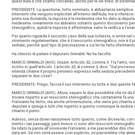
quest'Aula e che stiamo cercando, anche per le vie brevi, di sistemar
PRESIDENTE. La questione, tutto sommato, è abbastanza semplice. L'a
interventi che vengono esplicitati all'interno dell'Aula, ma si riferisce a
prima sua domanda, la risposta è la medesima che ho dato ai deputati 
medesima: ovviamente noi abbiamo soltanto questo documento per cap
stenografico, quindi la risposta è affermativa, salvo la verifica e l'e
Per quanto riguarda il secondo caso della sua richiesta, si entra nel 
strumento regolamentare, che è il resoconto stenografico, non è il p
verbale, perché quel tipo di precisazione a cui lei ha fatto riferimen
Ha chiesto di parlare il deputato Grimaldi. Ne ha facoltà.
MARCO GRIMALDI (
AVS
). Grazie. Articolo 32, comma 3. Tra l'altro, vo
scritto in quell'articolo. L'articolo 32, al comma 3, dice: “Sul process
intenda chiarire il proprio pensiero espresso nella seduta precedente”.
separare le due cose?
PRESIDENTE. Prego, faccia il suo intervento su tutte e due queste fa
MARCO GRIMALDI (
AVS
). Allora, separo le due possibilità che mi dà
trovare rispetto a un resoconto stenografico che certamente fa una 
Fratoianni ha detto, ma anche un'interruzione, che viene poi chiarita 
deputati e spiega a tutti che rispetto a questo comunque la seduta s
chiarito il punto.
Adesso, senza dover riassumere tutto questo, come diceva lei, con 
merito i vari passaggi, però invece ci sono altri resoconti stenografic
ha ridato la parola all'onorevole Fratoianni; a me piacerebbe dire che 
data ieri. Se non vorrà essere così esplicito, mi piacerebbe che almen