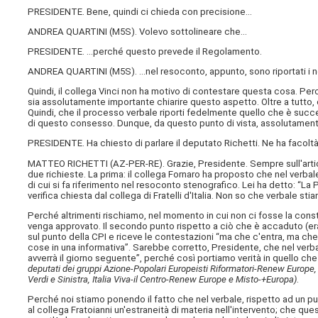
PRESIDENTE. Bene, quindi ci chieda con precisione…
ANDREA QUARTINI (
M5S
). Volevo sottolineare che…
PRESIDENTE. …perché questo prevede il Regolamento.
ANDREA QUARTINI (
M5S
). …nel resoconto, appunto, sono riportati i n
Quindi, il collega Vinci non ha motivo di contestare questa cosa. Pe
sia assolutamente importante chiarire questo aspetto. Oltre a tutto, o
Quindi, che il processo verbale riporti fedelmente quello che è suc
di questo consesso. Dunque, da questo punto di vista, assolutament
PRESIDENTE. Ha chiesto di parlare il deputato Richetti. Ne ha facoltà
MATTEO RICHETTI (
AZ-PER-RE
). Grazie, Presidente. Sempre sull'art
due richieste. La prima: il collega Fornaro ha proposto che nel verba
di cui si fa riferimento nel resoconto stenografico. Lei ha detto: “
verifica chiesta dal collega di Fratelli d'Italia. Non so che verbale s
Perché altrimenti rischiamo, nel momento in cui non ci fosse la con
venga approvato. Il secondo punto rispetto a ciò che è accaduto (era
sul punto della CPI e riceve le contestazioni “ma che c'entra, ma che
cose in una informativa”. Sarebbe corretto, Presidente, che nel verbale
avverrà il giorno seguente”, perché così portiamo verità in quello c
deputati dei gruppi Azione-Popolari Europeisti Riformatori-Renew Europe,
Verdi e Sinistra, Italia Viva-il Centro-Renew Europe e Misto-+Europa)
.
Perché noi stiamo ponendo il fatto che nel verbale, rispetto ad un p
al collega Fratoianni un'estraneità di materia nell'intervento; che qu