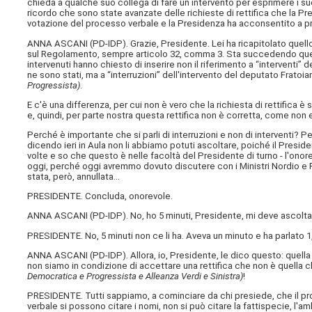
chieda a qualche suo collega di fare un intervento per esprimere i suo
ricordo che sono state avanzate delle richieste di rettifica che la 
votazione del processo verbale e la Presidenza ha acconsentito a p
ANNA ASCANI (
PD-IDP
). Grazie, Presidente. Lei ha ricapitolato qu
sul Regolamento, sempre articolo 32, comma 3. Sta succedendo questo
intervenuti hanno chiesto di inserire non il riferimento a “interventi” 
ne sono stati, ma a “interruzioni” dell'intervento del deputato Fratoia
Progressista)
.
E c'è una differenza, per cui non è vero che la richiesta di rettifica 
e, quindi, per parte nostra questa rettifica non è corretta, come non e
Perché è importante che si parli di interruzioni e non di interventi? P
dicendo ieri in Aula non li abbiamo potuti ascoltare, poiché il Preside
volte e so che questo è nelle facoltà del Presidente di turno - l'onore
oggi, perché oggi avremmo dovuto discutere con i Ministri Nordio e 
stata, però, annullata…
PRESIDENTE. Concluda, onorevole.
ANNA ASCANI (
PD-IDP
). No, ho 5 minuti, Presidente, mi deve ascolt
PRESIDENTE. No, 5 minuti non ce li ha. Aveva un minuto e ha parlato 1,
ANNA ASCANI (
PD-IDP
). Allora, io, Presidente, le dico questo: quel
non siamo in condizione di accettare una rettifica che non è quella
Democratica e Progressista e Alleanza Verdi e Sinistra)
!
PRESIDENTE. Tutti sappiamo, a cominciare da chi presiede, che il pr
verbale si possono citare i nomi, non si può citare la fattispecie, l'a