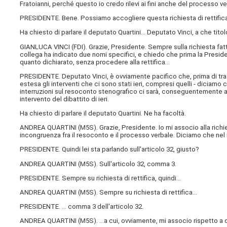
Fratoianni, perché questo io credo rilevi ai fini anche del processo 
PRESIDENTE. Bene. Possiamo accogliere questa richiesta di rettifica. 
Ha chiesto di parlare il deputato Quartini… Deputato Vinci, a che tito
GIANLUCA VINCI (
FDI
). Grazie, Presidente. Sempre sulla richiesta fatt
collega ha indicato due nomi specifici, e chiedo che prima la Preside
quanto dichiarato, senza procedere alla rettifica…
PRESIDENTE. Deputato Vinci, è ovviamente pacifico che, prima di trasc
estesa gli interventi che ci sono stati ieri, compresi quelli - diciamo
interruzioni sul resoconto stenografico ci sarà, conseguentemente alla
intervento del dibattito di ieri.
Ha chiesto di parlare il deputato Quartini. Ne ha facoltà.
ANDREA QUARTINI (
M5S
). Grazie, Presidente. Io mi associo alla ri
incongruenza fra il resoconto e il processo verbale. Diciamo che nel 
PRESIDENTE. Quindi lei sta parlando sull'articolo 32, giusto?
ANDREA QUARTINI (
M5S
). Sull'articolo 32, comma 3.
PRESIDENTE. Sempre su richiesta di rettifica, quindi…
ANDREA QUARTINI (
M5S
). Sempre su richiesta di rettifica…
PRESIDENTE. … comma 3 dell'articolo 32.
ANDREA QUARTINI (
M5S
). …a cui, ovviamente, mi associo rispetto a 