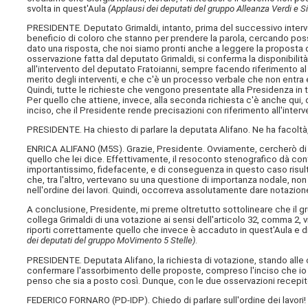
svolta in quest'Aula
(Applausi dei deputati del gruppo Alleanza Verdi e Si
PRESIDENTE. Deputato Grimaldi, intanto, prima del successivo interve
beneficio di coloro che stanno per prendere la parola, cercando poss
dato una risposta, che noi siamo pronti anche a leggere la proposta d
osservazione fatta dal deputato Grimaldi, si conferma la disponibilità
all'intervento del deputato Fratoianni, sempre facendo riferimento a
merito degli interventi, e che c'è un processo verbale che non entra e 
Quindi, tutte le richieste che vengono presentate alla Presidenza in ta
Per quello che attiene, invece, alla seconda richiesta c'è anche qui,
inciso, che il Presidente rende precisazioni con riferimento all'inter
PRESIDENTE. Ha chiesto di parlare la deputata Alifano. Ne ha facoltà
ENRICA ALIFANO (
M5S
). Grazie, Presidente. Ovviamente, cercherò di 
quello che lei dice. Effettivamente, il resoconto stenografico dà conto
importantissimo, fidefacente, e di conseguenza in questo caso risult
che, tra l'altro, vertevano su una questione di importanza nodale, non 
nell'ordine dei lavori. Quindi, occorreva assolutamente dare notazione,
A conclusione, Presidente, mi preme oltretutto sottolineare che il g
collega Grimaldi di una votazione ai sensi dell'articolo 32, comma 2, v
riporti correttamente quello che invece è accaduto in quest'Aula e d
dei deputati del gruppo MoVimento 5 Stelle)
.
PRESIDENTE. Deputata Alifano, la richiesta di votazione, stando alle o
confermare l'assorbimento delle proposte, compreso l'inciso che io ho
penso che sia a posto così. Dunque, con le due osservazioni recepi
FEDERICO FORNARO (
PD-IDP
). Chiedo di parlare sull'ordine dei lavori!