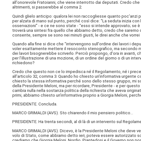
all'onorevole Fratoianni, che viene interrotto dai deputati. Credo che
altrimenti, si passerebbe al comma 2.
Quindi glielo anticipo: qualora lei non raccogliesse quanto poc'anz
per alzata di mano sul punto, perché così dice: “La seduta inizia con
osservazioni” - e ce ne sono state - “esso si intende approvato; se è 
troverà una sintesi fra quello che abbiamo detto, credo che saremo c
consente, sempre se sono nei minuti giusti, le direi anche che vorrei
Quando alla fine si dice che “intervengono sull'ordine dei lavori i dep
voler esattamente mettere il resoconto stenografico, ma secondo me
dei lavori bisognerebbe scriverlo. Perciò propongo, d'ora in avanti, ch
per l'illustrazione di una mozione, di un ordine del giorno o di un inte
richiedono?
Credo che questo non ce lo impedisca né il Regolamento, né i preceden
all'articolo 32, comma 3. Quando ho chiesto un'informativa urgente c
chiesto la stessa informativa perché sono dello stesso gruppo, mi son
della Presidente Meloni, ma per ricordare, Presidente - e per questo vo
cambia nulla nella sostanza politica della richiesta che aveva origina
primi, abbiamo chiesto un'informativa proprio a Giorgia Meloni, perch
PRESIDENTE. Concluda.
MARCO GRIMALDI (
AVS
). Sto chiarendo il mio pensiero politico…
PRESIDENTE. Ha trenta secondi, al di là di un intervento sul Regolame
MARCO GRIMALDI (
AVS
). Dicevo, è la Presidente Meloni che deve veni
volo di Stato, come abbiamo detto ieri, poteva essere autorizzato s
crediamo che Giorgia Meloni, Nordio, Piantedosi e il Governo non p