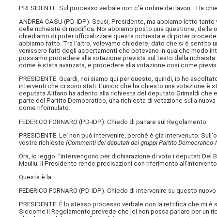
PRESIDENTE. Sul processo verbale non c'è ordine dei lavori… Ha chies
ANDREA CASU (
PD-IDP
). Scusi, Presidente, ma abbiamo letto tante 
delle richieste di modifica. Noi abbiamo posto una questione, delle os
chiediamo di poter ufficializzare questa richiesta e di poter proceder
abbiamo fatto. Tra l'altro, volevamo chiedere, dato che si è sentito
venissero fatti degli accertamenti che potevano in qualche modo inte
possiamo procedere alla votazione prevista sul testo della richiesta 
come è stata avanzata, e procedere alla votazione così come previ
PRESIDENTE. Guardi, noi siamo qui per questo, quindi, io ho ascoltato i
interventi che ci sono stati. L'unico che ha chiesto una votazione è st
deputata Alifano ha aderito alla richiesta del deputato Grimaldi che
parte del Partito Democratico, una richiesta di votazione sulla nuov
come riformulato.
FEDERICO FORNARO (
PD-IDP
). Chiedo di parlare sul Regolamento.
PRESIDENTE. Lei non può intervenire, perché è già intervenuto. Sull'or
vostre richieste
(Commenti dei deputati dei gruppi Partito Democratico-
Ora, lo leggo: “intervengono per dichiarazione di voto i deputati Del Ba
Maullu. Il Presidente rende precisazioni con riferimento all'intervent
Questa è la…
FEDERICO FORNARO (
PD-IDP
). Chiedo di intervenire su questo nuov
PRESIDENTE. È lo stesso processo verbale con la rettifica che mi è sta
Siccome il Regolamento prevede che lei non possa parlare per un ric