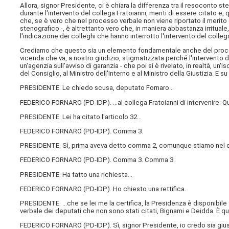
Allora, signor Presidente, ci è chiara la differenza tra il resoconto 
durante l'intervento del collega Fratoianni, meriti di essere citato e
che, se è vero che nel processo verbale non viene riportato il merito
stenografico -, è altrettanto vero che, in maniera abbastanza irritua
l'indicazione dei colleghi che hanno interrotto l'intervento del colleg
Crediamo che questo sia un elemento fondamentale anche del processo
vicenda che va, a nostro giudizio, stigmatizzata perché l'intervento de
un'agenzia sull'avviso di garanzia - che poi si è rivelato, in realtà, un
del Consiglio, al Ministro dell'Interno e al Ministro della Giustizia. 
PRESIDENTE. Le chiedo scusa, deputato Fornaro…
FEDERICO FORNARO (
PD-IDP
). …al collega Fratoianni di intervenire. Q
PRESIDENTE. Lei ha citato l'articolo 32…
FEDERICO FORNARO (
PD-IDP
). Comma 3.
PRESIDENTE. Sì, prima aveva detto comma 2, comunque stiamo nel 
FEDERICO FORNARO (
PD-IDP
). Comma 3. Comma 3.
PRESIDENTE. Ha fatto una richiesta…
FEDERICO FORNARO (
PD-IDP
). Ho chiesto una rettifica.
PRESIDENTE. …che se lei me la certifica, la Presidenza è disponibile 
verbale dei deputati che non sono stati citati, Bignami e Deidda. È q
FEDERICO FORNARO (
PD-IDP
). Sì, signor Presidente, io credo sia gi