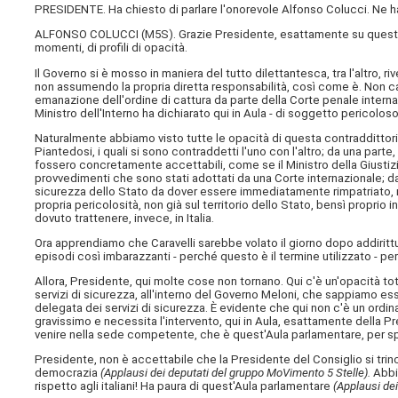
PRESIDENTE. Ha chiesto di parlare l'onorevole Alfonso Colucci. Ne ha
ALFONSO COLUCCI (
M5S
). Grazie Presidente, esattamente su questo.
momenti, di profili di opacità.
Il Governo si è mosso in maniera del tutto dilettantesca, tra l'altro, r
non assumendo la propria diretta responsabilità, così come è. Non ca
emanazione dell'ordine di cattura da parte della Corte penale internaz
Ministro dell'Interno ha dichiarato qui in Aula - di soggetto pericolos
Naturalmente abbiamo visto tutte le opacità di questa contraddittoria
Piantedosi, i quali si sono contraddetti l'uno con l'altro; da una par
fossero concretamente accettabili, come se il Ministro della Giustizi
provvedimenti che sono stati adottati da una Corte internazionale; da
sicurezza dello Stato da dover essere immediatamente rimpatriato,
propria pericolosità, non già sul territorio dello Stato, bensì proprio i
dovuto trattenere, invece, in Italia.
Ora apprendiamo che Caravelli sarebbe volato il giorno dopo addirittu
episodi così imbarazzanti - perché questo è il termine utilizzato - per 
Allora, Presidente, qui molte cose non tornano. Qui c'è un'opacità tot
servizi di sicurezza, all'interno del Governo Meloni, che sappiamo esse
delegata dei servizi di sicurezza. È evidente che qui non c'è un ordi
gravissimo e necessita l'intervento, qui in Aula, esattamente della Pr
venire nella sede competente, che è quest'Aula parlamentare, per spieg
Presidente, non è accettabile che la Presidente del Consiglio si trin
democrazia
(Applausi dei deputati del gruppo MoVimento 5 Stelle).
Abbi
rispetto agli italiani! Ha paura di quest'Aula parlamentare
(Applausi de