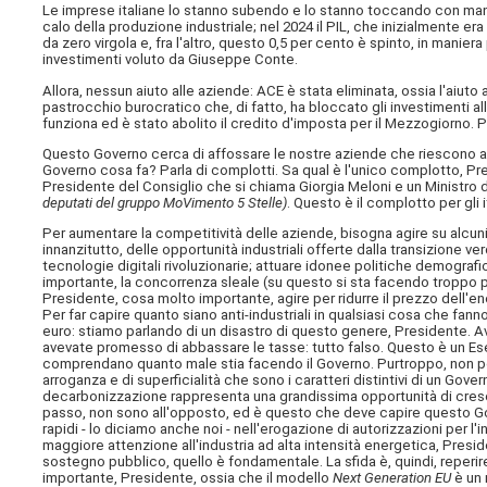
Le imprese italiane lo stanno subendo e lo stanno toccando con mano
calo della produzione industriale; nel 2024 il PIL, che inizialmente er
da zero virgola e, fra l'altro, questo 0,5 per cento è spinto, in manier
investimenti voluto da Giuseppe Conte.
Allora, nessun aiuto alle aziende: ACE è stata eliminata, ossia l'aiuto
pastrocchio burocratico che, di fatto, ha bloccato gli investimenti a
funziona ed è stato abolito il credito d'imposta per il Mezzogiorno. 
Questo Governo cerca di affossare le nostre aziende che riescono a
Governo cosa fa? Parla di complotti. Sa qual è l'unico complotto, Pr
Presidente del Consiglio che si chiama Giorgia Meloni e un Ministro 
deputati del gruppo MoVimento 5 Stelle)
. Questo è il complotto per gli it
Per aumentare la competitività delle aziende, bisogna agire su alcuni
innanzitutto, delle opportunità industriali offerte dalla transizione 
tecnologie digitali rivoluzionarie; attuare idonee politiche demogra
importante, la concorrenza sleale (su questo si sta facendo troppo po
Presidente, cosa molto importante, agire per ridurre il prezzo dell'e
Per far capire quanto siano anti-industriali in qualsiasi cosa che fann
euro: stiamo parlando di un disastro di questo genere, Presidente. 
avevate promesso di abbassare le tasse: tutto falso. Questo è un Esecut
comprendano quanto male stia facendo il Governo. Purtroppo, non po
arroganza e di superficialità che sono i caratteri distintivi di un Gove
decarbonizzazione rappresenta una grandissima opportunità di cresc
passo, non sono all'opposto, ed è questo che deve capire questo G
rapidi - lo diciamo anche noi - nell'erogazione di autorizzazioni per l'
maggiore attenzione all'industria ad alta intensità energetica, Presid
sostegno pubblico, quello è fondamentale. La sfida è, quindi, reperire
importante, Presidente, ossia che il modello
Next Generation EU
è un 