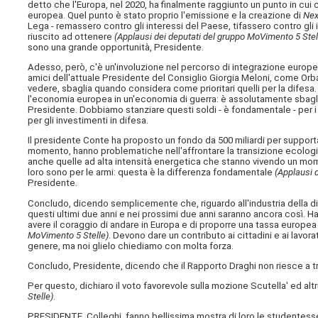
detto che l'Europa, nel 2020, ha finalmente raggiunto un punto in cui c
europea. Quel punto è stato proprio l'emissione e la creazione di
Nex
Lega - remassero contro gli interessi del Paese, tifassero contro gl
riuscito ad ottenere
(Applausi dei deputati del gruppo MoVimento 5 Stel
sono una grande opportunità, Presidente.
Adesso, però, c'è un'involuzione nel percorso di integrazione europe
amici dell'attuale Presidente del Consiglio Giorgia Meloni, come Orb
vedere, sbaglia quando considera come prioritari quelli per la difes
l'economia europea in un'economia di guerra: è assolutamente sbagliato
Presidente. Dobbiamo stanziare questi soldi - è fondamentale - per i 
per gli investimenti in difesa.
Il presidente Conte ha proposto un fondo da 500 miliardi per supportare
momento, hanno problematiche nell'affrontare la transizione ecolog
anche quelle ad alta intensità energetica che stanno vivendo un mome
loro sono per le armi: questa è la differenza fondamentale
(Applausi 
Presidente.
Concludo, dicendo semplicemente che, riguardo all'industria della dif
questi ultimi due anni e nei prossimi due anni saranno ancora così. Ha
avere il coraggio di andare in Europa e di proporre una tassa europea s
MoVimento 5 Stelle)
. Devono dare un contributo ai cittadini e ai lavor
genere, ma noi glielo chiediamo con molta forza.
Concludo, Presidente, dicendo che il Rapporto Draghi non riesce a tr
Per questo, dichiaro il voto favorevole sulla mozione Scutella' ed alt
Stelle)
.
PRESIDENTE. Colleghi, fanno bellissima mostra di loro le studentesse, 