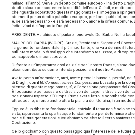
miliardi all'anno). Serve un debito comune europeo - l'ha detto Draghi
debito sicuro per sostenere la solidità dell'euro. Quindi, è molto posi
che riguarda soprattutto questa maggioranza - si impegna a spingere 
strumenti per un debito pubblico europeo, per i beni pubblici, per sos
e, se sarà necessario - e sarà necessario -, anche la difesa comune. 
indicazioni del Rapporto Draghi.
PRESIDENTE. Ha chiesto di parlare l'onorevole Del Barba. Ne ha facol
MAURO DEL BARBA (
IV-C-RE
). Grazie, Presidente. Signori del Gover
l'argomento fondamentale, il più importante, che va a definire il futuro 
sull'intero modello di sviluppo che intendiamo realizzare, e di capire
consapevole o inconsapevole.
Di fronte a un'importanza così esiziale per il nostro Paese, siamo da
alcun contributo su come intenda posizionare il nostro Paese.
Avete perso un'occasione, anzi, avete perso la bussola, perché, nel 
di Draghi, con il
EU Competitiveness Compass
: una bussola per la comp
silenzio di questa maggioranza; sì, è l'occasione per passare dal
Gre
È l'occasione per passare da Ursula von der Leyen a Ursula von der 
posizionarvi rispetto all'Europa. Prima avete fatto le scorribande co
oltreoceano, e forse anche oltre la pianura dell'Ucraina, in un modo
Eppure è un dibattito fondamentale, esiziale. Il tema non è solo se t
vista, rappresenta lo spartiacque fondamentale per determinare che ti
per le future generazioni, e ieri abbiamo celebrato il terzo anniversar
Costituzione.
Ce lo giochiamo con questo passaggio qua l'interesse delle future ge