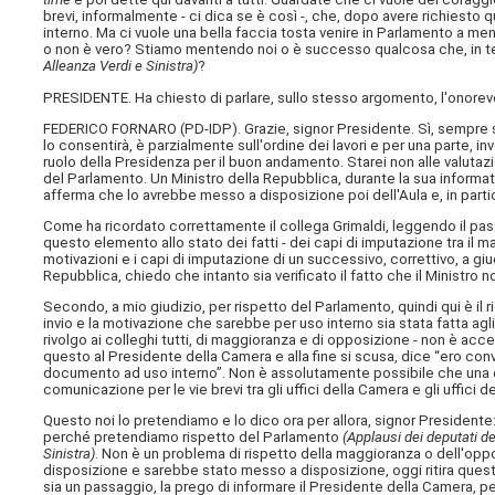
brevi, informalmente - ci dica se è così -, che, dopo avere richiest
interno. Ma ci vuole una bella faccia tosta venire in Parlamento a ment
o non è vero? Stiamo mentendo noi o è successo qualcosa che, in t
Alleanza Verdi e Sinistra)
?
PRESIDENTE. Ha chiesto di parlare, sullo stesso argomento, l'onorevo
FEDERICO FORNARO (
PD-IDP
). Grazie, signor Presidente. Sì, sempre s
lo consentirà, è parzialmente sull'ordine dei lavori e per una parte, inv
ruolo della Presidenza per il buon andamento. Starei non alle valutaz
del Parlamento. Un Ministro della Repubblica, durante la sua informa
afferma che lo avrebbe messo a disposizione poi dell'Aula e, in parti
Come ha ricordato correttamente il collega Grimaldi, leggendo il passa
questo elemento allo stato dei fatti - dei capi di imputazione tra il 
motivazioni e i capi di imputazione di un successivo, correttivo, a g
Repubblica, chiedo che intanto sia verificato il fatto che il Ministr
Secondo, a mio giudizio, per rispetto del Parlamento, quindi qui è 
invio e la motivazione che sarebbe per uso interno sia stata fatta agli
rivolgo ai colleghi tutti, di maggioranza e di opposizione - non è acc
questo al Presidente della Camera e alla fine si scusa, dice “ero co
documento ad uso interno”. Non è assolutamente possibile che una d
comunicazione per le vie brevi tra gli uffici della Camera e gli uffici
Questo noi lo pretendiamo e lo dico ora per allora, signor Presidente: s
perché pretendiamo rispetto del Parlamento
(Applausi dei deputati d
Sinistra)
. Non è un problema di rispetto della maggioranza o dell'op
disposizione e sarebbe stato messo a disposizione, oggi ritira questa
sia un passaggio, la prego di informare il Presidente della Camera, 