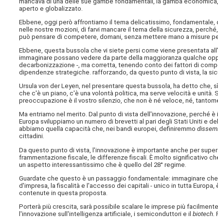
mancava di una delle sue gambe fondamentali, la gamba economica, m
aperto e globalizzato.
Ebbene, oggi però affrontiamo il tema delicatissimo, fondamentale, 
nelle nostre mozioni, di farvi mancare il tema della sicurezza, perché,
può pensare di competere, domani, senza mettere mano a misure per l
Ebbene, questa bussola che vi siete persi come viene presentata al
immaginare possano vedere da parte della maggioranza qualche opposi
decarbonizzazione -, ma corretta, tenendo conto dei fattori di competi
dipendenze strategiche. rafforzando, da questo punto di vista, la si
Ursula von der Leyen, nel presentare questa bussola, ha detto che, s
che c'è un piano, c'è una volontà politica, ma serve velocità e unità. S
preoccupazione è il vostro silenzio, che non è né veloce, né, tantom
Ma entriamo nel merito. Dal punto di vista dell'innovazione, perché è 
Europa sviluppiamo un numero di brevetti al pari degli Stati Uniti e d
abbiamo quella capacità che, nei bandi europei, definiremmo
dissemi
cittadini.
Da questo punto di vista, l'innovazione è importante anche per super
frammentazione fiscale, le differenze fiscali. È molto significativo che
un aspetto interessantissimo che è quello del 28° regime.
Guardate che questo è un passaggio fondamentale: immaginare che le 
d'impresa, la fiscalità e l'accesso dei capitali - unico in tutta Europ
contenute in questa proposta.
Porterà più crescita, sarà possibile scalare le imprese più facilment
l'innovazione sull'intelligenza artificiale, i semiconduttori e il
biotech.
F