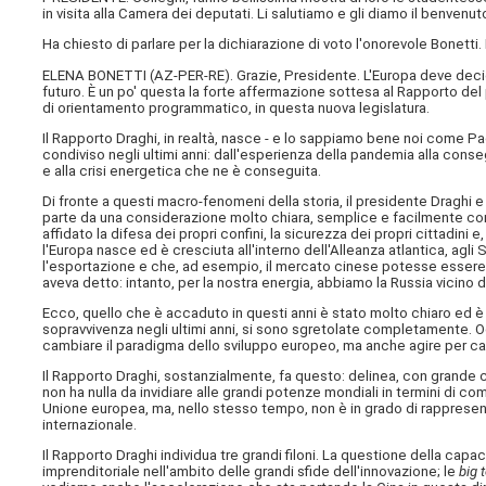
in visita alla Camera dei deputati. Li salutiamo e gli diamo il benvenuto
Ha chiesto di parlare per la dichiarazione di voto l'onorevole Bonetti.
ELENA BONETTI (
AZ-PER-RE
). Grazie, Presidente. L'Europa deve deci
futuro. È un po' questa la forte affermazione sottesa al Rapporto 
di orientamento programmatico, in questa nuova legislatura.
Il Rapporto Draghi, in realtà, nasce - e lo sappiamo bene noi come 
condiviso negli ultimi anni: dall'esperienza della pandemia alla conse
e alla crisi energetica che ne è conseguita.
Di fronte a questi macro-fenomeni della storia, il presidente Draghi e 
parte da una considerazione molto chiara, semplice e facilmente compre
affidato la difesa dei propri confini, la sicurezza dei propri cittadini 
l'Europa nasce ed è cresciuta all'interno dell'Alleanza atlantica, agli
l'esportazione e che, ad esempio, il mercato cinese potesse essere 
aveva detto: intanto, per la nostra energia, abbiamo la Russia vicino d
Ecco, quello che è accaduto in questi anni è stato molto chiaro ed è 
sopravvivenza negli ultimi anni, si sono sgretolate completamente.
cambiare il paradigma dello sviluppo europeo, ma anche agire per cam
Il Rapporto Draghi, sostanzialmente, fa questo: delinea, con grande 
non ha nulla da invidiare alle grandi potenze mondiali in termini di co
Unione europea, ma, nello stesso tempo, non è in grado di rappresen
internazionale.
Il Rapporto Draghi individua tre grandi filoni. La questione della capa
imprenditoriale nell'ambito delle grandi sfide dell'innovazione; le
big 