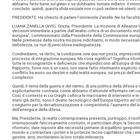
abbiamo fatto bene sul
green
e se dobbiamo tornare indietro. Il mond
concludo: quindi, questa sfida esiziale non ci può vedere né silenti, n
PRESIDENTE. Ha chiesto di parlare l'onorevole Zanella. Ne ha facoltà
LUANA ZANELLA (
AVS
). Grazie, Presidente. La mozione di Alleanza 
decisioni immediate a partire dall'analisi critica di un documento mol
europea”, commissionato dalla Presidente della Commissione europe
Nelle premesse della nostra mozione indichiamo, in modo necessariam
debolezza, se non di pericolosa inadeguatezza.
Condividiamo, va detto, la condizione
sine qua non
posta, imprescindi
processo di integrazione europea. Ma cosa significa? Significa riforma 
tutte le incongruenze e deficienze che impediscono all'Europa di ril
Rapporto, forse non è un caso, non viene fatto riferimento esplicito
conflitto ha avuto sui destini e sulla realtà europea, sui prezzi dell
complesso.
Quindi, il tema della guerra e del riarmo, di una politica della difesa e
esplicitamente contraria, come abbiamo d'altronde affermato nel cors
Così, il contesto in cui Draghi colloca le macroaree di intervento 
stato già detto, sono il divario tecnologico dell'Europa rispetto ad U
congiunto per la decarbonizzazione e competitività; l'aumento del liv
dell'energia e della difesa.
Ma, Presidente, la realtà contemporanea presenta, purtroppo, il rischi
internazionale faticosamente costruito, in particolare dopo la Se
riformato, dare risposte alle necessità primarie di equilibrio geopoli
mondo e contrastare i poteri e le potenze tecno-capitaliste che i singol
gestire, anzi, rischieranno la loro totale irrilevanza.