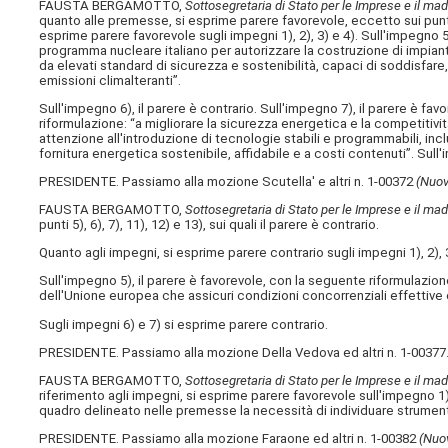
FAUSTA BERGAMOTTO,
Sottosegretaria di Stato per le Imprese e il made
quanto alle premesse, si esprime parere favorevole, eccetto sui punti 8),
esprime parere favorevole sugli impegni 1), 2), 3) e 4). Sull'impegno 
programma nucleare italiano per autorizzare la costruzione di impianti
da elevati standard di sicurezza e sostenibilità, capaci di soddisfare,
emissioni climalteranti”.
Sull'impegno 6), il parere è contrario. Sull'impegno 7), il parere è fa
riformulazione: “a migliorare la sicurezza energetica e la competitivi
attenzione all'introduzione di tecnologie stabili e programmabili, incl
fornitura energetica sostenibile, affidabile e a costi contenuti”. Sull'
PRESIDENTE. Passiamo alla mozione Scutella' e altri n. 1-00372
(Nuov
FAUSTA BERGAMOTTO,
Sottosegretaria di Stato per le Imprese e il made
punti 5), 6), 7), 11), 12) e 13), sui quali il parere è contrario.
Quanto agli impegni, si esprime parere contrario sugli impegni 1), 2), 3
Sull'impegno 5), il parere è favorevole, con la seguente riformulazi
dell'Unione europea che assicuri condizioni concorrenziali effettive e 
Sugli impegni 6) e 7) si esprime parere contrario.
PRESIDENTE. Passiamo alla mozione Della Vedova ed altri n. 1-00377
FAUSTA BERGAMOTTO,
Sottosegretaria di Stato per le Imprese e il made
riferimento agli impegni, si esprime parere favorevole sull'impegno 
quadro delineato nelle premesse la necessità di individuare strument
PRESIDENTE. Passiamo alla mozione Faraone ed altri n. 1-00382
(Nuo