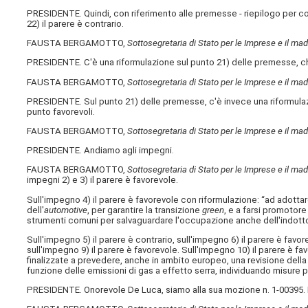
PRESIDENTE. Quindi, con riferimento alle premesse - riepilogo per comodit
22) il parere è contrario.
FAUSTA BERGAMOTTO,
Sottosegretaria di Stato per le Imprese e il made
PRESIDENTE. C'è una riformulazione sul punto 21) delle premesse, che
FAUSTA BERGAMOTTO,
Sottosegretaria di Stato per le Imprese e il made
PRESIDENTE. Sul punto 21) delle premesse, c'è invece una riformulazio
punto favorevoli.
FAUSTA BERGAMOTTO,
Sottosegretaria di Stato per le Imprese e il made
PRESIDENTE. Andiamo agli impegni.
FAUSTA BERGAMOTTO,
Sottosegretaria di Stato per le Imprese e il made
impegni 2) e 3) il parere è favorevole.
Sull'impegno 4) il parere è favorevole con riformulazione: “ad adottar
dell'
automotive
, per garantire la transizione
green
, e a farsi promotore
strumenti comuni per salvaguardare l'occupazione anche dell'indotto 
Sull'impegno 5) il parere è contrario, sull'impegno 6) il parere è favor
sull'impegno 9) il parere è favorevole. Sull'impegno 10) il parere è fav
finalizzate a prevedere, anche in ambito europeo, una revisione della d
funzione delle emissioni di gas a effetto serra, individuando misure 
PRESIDENTE. Onorevole De Luca, siamo alla sua mozione n. 1-00395. 