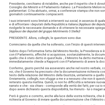
Presidente, cerchiamo di ristabilire, anche per il rispetto che è dovuto
Consiglio dei Ministri e il Parlamento italiano. La Presidente Meloni n
parlamentari. Ci ha abituato, ormai, a conferenze stampa che non so
giornalisti continuamente compiacenti.
I suoi interventi sono limitati a interventi sui
social,
in assenza di qualsi
e di affrontare i deputati della Repubblica italiana
(Applausi dei deput
rivolgerle le necessarie domande e di ottenere le necessarie spiegazi
(Applausi dei deputati del gruppo MoVimento 5 Stelle)
!
PRESIDENTE. Allora, colleghi, le questioni sono due.
Cominciamo da quella che ha sollevato, con l'inizio di questi interventi su
Subito dopo l'informativa fatta dal Ministro Nordio, la Presidenza si 
con il Parlamento, affinché si acquisisse, sostanzialmente, la docum
quello che è stato detto in quest'Aula -, il Ministro ha detto metteva
immediatamente chiede a Rapporti con il Parlamento di avere la do
Confermo, giusto perché sia asseverato anche nel nostro verbale, come
voi, che il Governo ha precisato che la documentazione richiesta costitu
testo della relazione del Ministro della Giustizia, unitamente a quell
Ovviamente, colleghi, non sfugge a me e a nessuno che non è questo l
reiterato questa mattina. Quindi, io non ho difficoltà a reiterare nu
narrato e che - sia chiaro - corrisponde alla verità dei fatti, per cui 
dopo avere dichiarato questa disponibilità, ha ritenuto - lui o magari altr
Però è giusto e corretto, anche alla luce della vostra richiesta, che 
richiesta al Governo di inviare quella documentazione che il Ministro