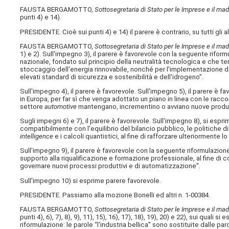
FAUSTA BERGAMOTTO,
Sottosegretaria di Stato per le Imprese e il made
punti 4) e 14).
PRESIDENTE. Cioè sui punti 4) e 14) il parere è contrario, su tutti gli a
FAUSTA BERGAMOTTO,
Sottosegretaria di Stato per le Imprese e il made
1) e 2). Sull'impegno 3), il parere è favorevole con la seguente riform
nazionale, fondato sul principio della neutralità tecnologica e che te
stoccaggio dell'energia rinnovabile, nonché per l'implementazione de
elevati standard di sicurezza e sostenibilità e dell'idrogeno”.
Sull'impegno 4), il parere è favorevole. Sull'impegno 5), il parere è 
in Europa, per far sì che venga adottato un piano in linea con le rac
settore
automotive
mantengano, incrementino o avviano nuove produz
Sugli impegni 6) e 7), il parere è favorevole. Sull'impegno 8), si esp
compatibilmente con l'equilibrio del bilancio pubblico, le politiche d
intelligence
e i calcoli quantistici, al fine di rafforzare ulteriormente l
Sull'impegno 9), il parere è favorevole con la seguente riformulazion
supporto alla riqualificazione e formazione professionale, al fine di
governare nuovi processi produttivi e di automatizzazione”.
Sull'impegno 10) si esprime parere favorevole.
PRESIDENTE. Passiamo alla mozione Bonelli ed altri n. 1-00384.
FAUSTA BERGAMOTTO,
Sottosegretaria di Stato per le Imprese e il made
punti 4), 6), 7), 8), 9), 11), 15), 16), 17), 18), 19), 20) e 22), sui qua
riformulazione: le parole “l'industria bellica” sono sostituite dalle parol