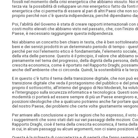
fossili nel momento della crisi energetica che abbiamo vissuto. Noi
terza via: la possibilità di sviluppare un
mix
energetico fatto da fonti 
energetica che ci permetta di essere al pari di altri Paesi che non s
proprio perché non c'è questa indipendenza, perché dipendiamo dagli
Poi, l'abilità del Governo è stata di creare rapporti internazionali co
costi molto elevati che abbiamo visto nel passato, che, con l'inizio d
Paese, è necessario raggiungere questa indipendenza.
Noi abbiamo un concetto ben chiaro in testa, che è ben sottolineato 
beni e dei servizi prodotti in un determinato periodo di tempo - que
perché per noi l'elemento etico è fondamentale, l'elemento sociale, p
della vita delle persone. Questo è il principio, il valore che abbia
pienamente nel tema del progresso, della dignità della persona, della
crescita economica, come è riportato nel Rapporto Draghi, possiamo av
anche dell'ambiente che ci circonda. Quindi, la sostenibilità e la ter
E in questo c'è tutto il tema della transizione digitale, che non può
transizione digitale che veda il protagonismo del pubblico e del priv
proprio il sottoscritto, all'interno del gruppo di Noi Moderati, ha volu
e l'Intergruppo sulla sicurezza informatica e tecnologica. Questi son
modernità ci porterà ad essere sempre di più un Paese energivoro e,
posizioni ideologiche che a qualcuno potranno anche far portare qual
del nostro Paese, dei problemi che certe volte giustamente vengono 
Per arrivare alla conclusione e per le ragioni che ho espresso, il vot
i suggerimenti che sono stati dati sui vari passaggi delle mozioni. C
Rapporto Draghi, cioè il tema della crescita economica, il tema della
in cui, in alcuni passaggi su alcuni argomenti, non ci siano posizioni i
Questa è la richiesta di concretezza e di serietà che fanno sempre, sop