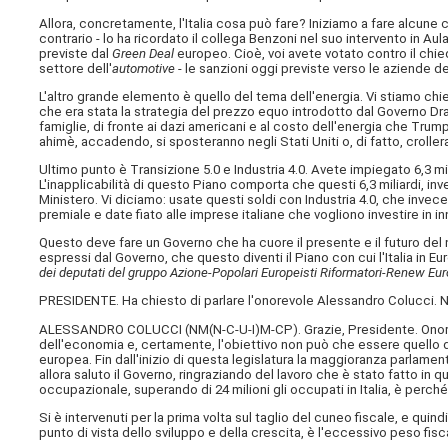
Allora, concretamente, l'Italia cosa può fare? Iniziamo a fare alcune
contrario - lo ha ricordato il collega Benzoni nel suo intervento in Au
previste dal
Green Deal
europeo. Cioè, voi avete votato contro il chi
settore dell'
automotive
- le sanzioni oggi previste verso le aziende del
L'altro grande elemento è quello del tema dell'energia. Vi stiamo chi
che era stata la strategia del prezzo equo introdotto dal Governo Dr
famiglie, di fronte ai dazi americani e al costo dell'energia che Tru
ahimè, accadendo, si sposteranno negli Stati Uniti o, di fatto, crolle
Ultimo punto è Transizione 5.0 e Industria 4.0. Avete impiegato 6,3 mil
L'inapplicabilità di questo Piano comporta che questi 6,3 miliardi, i
Ministero. Vi diciamo: usate questi soldi con Industria 4.0, che invec
premiale e date fiato alle imprese italiane che vogliono investire in 
Questo deve fare un Governo che ha cuore il presente e il futuro del
espressi dal Governo, che questo diventi il Piano con cui l'Italia in
dei deputati del gruppo Azione-Popolari Europeisti Riformatori-Renew Eur
PRESIDENTE. Ha chiesto di parlare l'onorevole Alessandro Colucci. N
ALESSANDRO COLUCCI (
NM(N-C-U-I)M-CP
). Grazie, Presidente. Onor
dell'economia e, certamente, l'obiettivo non può che essere quello d
europea. Fin dall'inizio di questa legislatura la maggioranza parlament
allora saluto il Governo, ringraziando del lavoro che è stato fatto in q
occupazionale, superando di 24 milioni gli occupati in Italia, è perc
Si è intervenuti per la prima volta sul taglio del cuneo fiscale, e qui
punto di vista dello sviluppo e della crescita, è l'eccessivo peso fisc