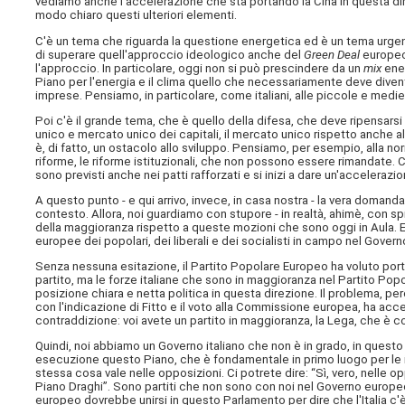
vediamo anche l'accelerazione che sta portando la Cina in questa di
modo chiaro questi ulteriori elementi.
C'è un tema che riguarda la questione energetica ed è un tema urgente
di superare quell'approccio ideologico anche del
Green Deal
europeo 
l'approccio. In particolare, oggi non si può prescindere da un
mix
ene
Piano per l'energia e il clima quello che necessariamente deve diven
imprese. Pensiamo, in particolare, come italiani, alle piccole e medi
Poi c'è il grande tema, che è quello della difesa, che deve ripensar
unico e mercato unico dei capitali, il mercato unico rispetto anche
è, di fatto, un ostacolo allo sviluppo. Pensiamo, per esempio, alla no
riforme, le riforme istituzionali, che non possono essere rimandate. 
sono previsti anche nei patti rafforzati e si inizi a dare un'acceleraz
A questo punto - e qui arrivo, invece, in casa nostra - la vera domand
contesto. Allora, noi guardiamo con stupore - in realtà, ahimè, con sp
della maggioranza rispetto a queste mozioni che sono oggi in Aula. E
europee dei popolari, dei liberali e dei socialisti in campo nel Gover
Senza nessuna esitazione, il Partito Popolare Europeo ha voluto por
partito, ma le forze italiane che sono in maggioranza nel Partito Popo
posizione chiara e netta politica in questa direzione. Il problema, pe
con l'indicazione di Fitto e il voto alla Commissione europea, ha a
contraddizione: voi avete un partito in maggioranza, la Lega, che è 
Quindi, noi abbiamo un Governo italiano che non è in grado, in questo
esecuzione questo Piano, che è fondamentale in primo luogo per le i
stessa cosa vale nelle opposizioni. Ci potrete dire: “Sì, vero, nelle op
Piano Draghi”. Sono partiti che non sono con noi nel Governo europe
europeo dovrebbe unirsi in questo Parlamento per dire che l'Italia c'