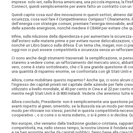
imprese: solo ieri, nella Borsa americana, una piccola impresa, la Fir
Connect, quindi semplicemente per avere fatto un contratto con un fo
Quindi capite cosa vuol dire innovazione in questi settori, almeno dal
sicurezza, cosa vuol fare il
Competitiveness Compass
? Chiaramente, i
dell'energia con strategie comuni, premiare l'energia rinnovabile, and
delle aziende energivore, nonché rivedere il CBAM per evitare che q
Infine, sulla riduzione della dipendenza e per aumentare la sicurezza
dall'estero sulle materie prime e per evitare nuove delocalizzazioni
nonché un Libro bianco sulla difesa. È un tema che, magari, non ci pi
oggi non ci può essere competitività e sicurezza senza un rafforzam
Ci sono anche degli strumenti trasversali: la semplificazione, si pensa
staremo a vedere come; un rafforzamento del mercato unico, abbattend
vero, come è stato sottolineato, che c'è una grande questione di com
una quantità di risparmio enorme, se confrontata con gli Stati Uniti e 
Allora, come mobilitare questo risparmio? Anche qui, ci sono alcuni 
l'ingresso dei capitali privati nel capitale delle aziende per farle cr
utilizzato a livello mondiale, al 40 per cento in Cina e al 22 per cento neg
mentre negli Stati Uniti è di 800 miliardi. Vedete che avremmo tutte 
Allora concludo, Presidente: non è semplicemente una questione pe
avanti rispetto al
green
, smentirlo, se la Bussola sia un modo per rinn
modo per ritrovare noi stessi, perché in questa competitività necessa
cooperativo -, o si corre o si resta indietro, o si è primi o si declina
Noi europei, che veniamo dalla tradizione giudaico-cristiana, sappiamo 
competitività, ma, nello stesso tempo, la nostra Unione è fondata su
e se ben assistite anche da capitali pubblici, fanno bene alla crescit