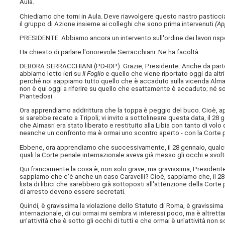
Aula.
Chiediamo che torni in Aula. Deve riavvolgere questo nastro pasticciat
il gruppo di Azione insieme ai colleghi che sono prima intervenuti
(Ap
PRESIDENTE. Abbiamo ancora un intervento sull'ordine dei lavori risp
Ha chiesto di parlare l'onorevole Serracchiani. Ne ha facoltà.
DEBORA SERRACCHIANI (
PD-IDP
). Grazie, Presidente. Anche da parte
abbiamo letto ieri su
Il Foglio
e quello che viene riportato oggi da alt
perché noi sappiamo tutto quello che è accaduto sulla vicenda Almasr
non è qui oggi a riferire su quello che esattamente è accaduto; né son
Piantedosi.
Ora apprendiamo addirittura che la toppa è peggio del buco. Cioè, app
si sarebbe recato a Tripoli; vi invito a sottolineare questa data, i
che Almasri era stato liberato e restituito alla Libia con tanto di volo 
neanche un confronto ma è ormai uno scontro aperto - con la Corte pen
Ebbene, ora apprendiamo che successivamente, il 28 gennaio, qualcuno s
quali la Corte penale internazionale aveva già messo gli occhi e svolto
Qui francamente la cosa è, non solo grave, ma gravissima, Presidente
sappiamo che c'è anche un caso Caravelli? Cioè, sappiamo che, il 28 ge
lista di libici che sarebbero già sottoposti all'attenzione della Cort
di arresto devono essere secretati.
Quindi, è gravissima la violazione dello Statuto di Roma, è gravissim
internazionale, di cui ormai mi sembra vi interessi poco, ma è altrett
un'attività che è sotto gli occhi di tutti e che ormai è un'attività n