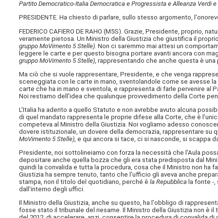
Partito Democratico-Italia Democratica e Progressista e Alleanza Verdi e 
PRESIDENTE. Ha chiesto di parlare, sullo stesso argomento, l'onorev
FEDERICO CAFIERO DE RAHO (
M5S
). Grazie, Presidente, proprio, na
veramente pietosa. Un Ministro della Giustizia che giustifica il prop
gruppo MoVimento 5 Stelle)
. Non ci saremmo mai attesi un comportame
leggere le carte e per questo bisogna portare avanti ancora con mag
gruppo MoVimento 5 Stelle)
, rappresentando che anche questa è una pu
Ma ciò che si vuole rappresentare, Presidente, e che venga rappresen
sceneggiata con le carte in mano, sventolandole come se avesse la 
carte che ha in mano e sventola, e rappresenta di farle pervenire al P
Noi restiamo dell'idea che qualunque provvedimento della Corte pena
L'Italia ha aderito a quello Statuto e non avrebbe avuto alcuna possibi
di quel mandato rappresenta le proprie difese alla Corte, che è l'unic
competeva al Ministro della Giustizia. Noi vogliamo adesso conoscer
dovere istituzionale, un dovere della democrazia, rappresentare su 
MoVimento 5 Stelle)
, e qui ancora si tace, ci si nasconde, si scappa da
Presidente, noi sottolineiamo con forza la necessità che l'Aula possa
depositare anche quella bozza che gli era stata predisposta dal Minis
quindi la convalida e tutta la procedura, cosa che il Ministro non ha fa
Giustizia ha sempre tenuto, tanto che l'ufficio gli aveva anche prepa
stampa, non il titolo del quotidiano, perché è
la Repubblica
la fonte -
dall'interno degli uffici.
Il Ministro della Giustizia, anche su questo, ha l'obbligo di rapprese
fosse stato il tribunale del riesame. Il Ministro della Giustizia non è il
del 2012, di accelerare, anzi, consentire la procedura di convalida di