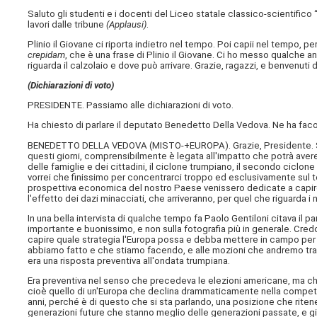
Saluto gli studenti e i docenti del Liceo statale classico-scientifico “P
lavori dalle tribune
(Applausi)
.
Plinio il Giovane ci riporta indietro nel tempo. Poi capii nel tempo, 
crepidam
, che è una frase di Plinio il Giovane. Ci ho messo qualche a
riguarda il calzolaio e dove può arrivare. Grazie, ragazzi, e benvenuti
(Dichiarazioni di voto)
PRESIDENTE. Passiamo alle dichiarazioni di voto.
Ha chiesto di parlare il deputato Benedetto Della Vedova. Ne ha faco
BENEDETTO DELLA VEDOVA (
MISTO-+EUROPA
). Grazie, Presidente.
questi giorni, comprensibilmente è legata all'impatto che potrà avere s
delle famiglie e dei cittadini, il ciclone trumpiano, il secondo cicl
vorrei che finissimo per concentrarci troppo ed esclusivamente sul tema
prospettiva economica del nostro Paese venissero dedicate a capire com
l'effetto dei dazi minacciati, che arriveranno, per quel che riguarda i
In una bella intervista di qualche tempo fa Paolo Gentiloni citava il
importante e buonissimo, e non sulla fotografia più in generale. Cr
capire quale strategia l'Europa possa e debba mettere in campo per a
abbiamo fatto e che stiamo facendo, e alle mozioni che andremo tra 
era una risposta preventiva all'ondata trumpiana.
Era preventiva nel senso che precedeva le elezioni americane, ma c
cioè quello di un'Europa che declina drammaticamente nella competitiv
anni, perché è di questo che si sta parlando, una posizione che ritene
generazioni future che stanno meglio delle generazioni passate, e g