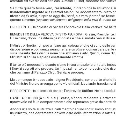
arrestati ed evitare così altri casi Almasri. Quindi, siccome non volevan
Se tutto questo fosse vero, Presidente, io credo che la situazione
un'informativa urgente alla Premier Meloni. Mi accontenterò - visto c
riferito da
Il Foglio
, e ripreso oggi da
l'Unità
, sia vero, perché se fosse
questo Governo
(Applausi dei deputati del gruppo Italia Viva-il Centro-
PRESIDENTE. Ha chiesto di parlare l'onorevole Della Vedova. Ne ha f
BENEDETTO DELLA VEDOVA (
MISTO-+EUROPA
). Grazie, Presidente.
È il minimo, dopo una difesa pasticciata e che è andata ben al di là e
Il Ministro Nordio non può arrivare qui, spiegarci che ci sono delle ca
disposizione e poi, senza neanche fare un
plissé
, comunicare per le 
sulla linearità della discussione che abbiamo avuto. Quindi, come dic
Ministro si scusa e spiega esattamente i motivi.
È tanto più necessario quanto siamo in una situazione di totale impazzi
i Servizi segreti e le procure. Un impazzimento complessivo che rischia d
che parliamo di Palazzo Chigi, Servizi e procure.
Ma comunque è necessario - signor Presidente, sono certo che lo fa
del Ministro Nordio avvenga per le vie ufficiali, lasciando traccia n
PRESIDENTE. Ha chiesto di parlare l'onorevole Ruffino. Ne ha facoltà
DANIELA RUFFINO (
AZ-PER-RE
). Grazie, signor Presidente. Certamen
riprovevole ed è un comportamento che reputiamo grave da parte del
Ancora una volta si utilizza il Parlamento per uno
show
: siamo abituat
un Ministro, che certamente doveva dare delle informazioni esatte. H