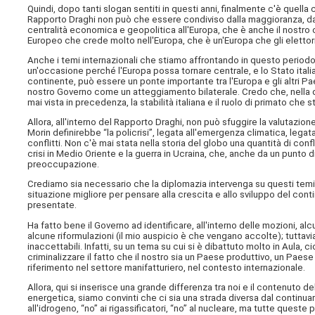
Quindi, dopo tanti slogan sentiti in questi anni, finalmente c'è que
Rapporto Draghi non può che essere condiviso dalla maggioranza, da
centralità economica e geopolitica all'Europa, che è anche il nostro o
Europeo che crede molto nell'Europa, che è un'Europa che gli elettori
Anche i temi internazionali che stiamo affrontando in questo periodo
un'occasione perché l'Europa possa tornare centrale, e lo Stato italian
continente, può essere un ponte importante tra l'Europa e gli altri Paes
nostro Governo come un atteggiamento bilaterale. Credo che, nella de
mai vista in precedenza, la stabilità italiana e il ruolo di primato c
Allora, all'interno del Rapporto Draghi, non può sfuggire la valutazione
Morin definirebbe “la policrisi”, legata all'emergenza climatica, legata
conflitti. Non c'è mai stata nella storia del globo una quantità di co
crisi in Medio Oriente e la guerra in Ucraina, che, anche da un punto d
preoccupazione.
Crediamo sia necessario che la diplomazia intervenga su questi temi, 
situazione migliore per pensare alla crescita e allo sviluppo del co
presentate.
Ha fatto bene il Governo ad identificare, all'interno delle mozioni, a
alcune riformulazioni (il mio auspicio è che vengano accolte); tuttav
inaccettabili. Infatti, su un tema su cui si è dibattuto molto in Aula, 
criminalizzare il fatto che il nostro sia un Paese produttivo, un Pae
riferimento nel settore manifatturiero, nel contesto internazionale.
Allora, qui si inserisce una grande differenza tra noi e il contenuto 
energetica, siamo convinti che ci sia una strada diversa dal continuar
all'idrogeno, “no” ai rigassificatori, “no” al nucleare, ma tutte queste 