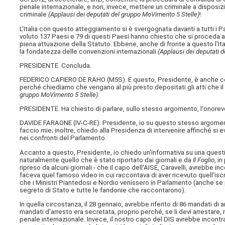
penale internazionale, e non, invece, mettere un criminale a disposizione
criminale
(Applausi dei deputati del gruppo MoVimento 5 Stelle)
!
L'Italia con questo atteggiamento si è svergognata davanti a tutti i
voluto 137 Paesi e 79 di questi Paesi hanno chiesto che si proceda a
piena attuazione della Statuto. Ebbene, anche di fronte a questo l'It
la fondatezza delle convenzioni internazionali
(Applausi dei deputati 
PRESIDENTE. Concluda.
FEDERICO CAFIERO DE RAHO (
M5S
). E questo, Presidente, è anche c
perché chiediamo che vengano al più presto depositati gli atti che il
gruppo MoVimento 5 Stelle)
.
PRESIDENTE. Ha chiesto di parlare, sullo stesso argomento, l'onorev
DAVIDE FARAONE (
IV-C-RE
). Presidente, io su questo stesso argome
faccio mie; inoltre, chiedo alla Presidenza di intervenire affinché si 
nei confronti del Parlamento.
Accanto a questo, Presidente, io chiedo un'informativa su una quest
naturalmente quello che è stato riportato dai giornali e da
Il Foglio
, i
ripreso da alcuni giornali - che il capo dell'AISE, Caravelli, avrebbe inc
faceva quel famoso video in cui raccontava di aver ricevuto quell'iscr
che i Ministri Piantedosi e Nordio venissero in Parlamento (anche se 
segreto di Stato e tutte le fandonie che raccontarono).
In quella circostanza, il 28 gennaio, avrebbe riferito di 86 mandati di 
mandati d'arresto era secretata, proprio perché, se li devi arrestare, 
penale internazionale. Invece, il nostro capo del DIS avrebbe incontra