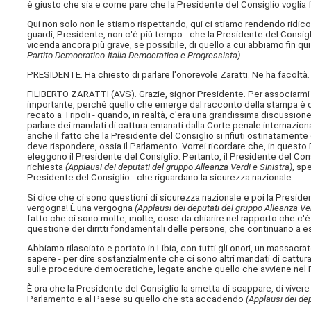
è giusto che sia e come pare che la Presidente del Consiglio voglia fa
Qui non solo non le stiamo rispettando, qui ci stiamo rendendo ridico
guardi, Presidente, non c'è più tempo - che la Presidente del Consigl
vicenda ancora più grave, se possibile, di quello a cui abbiamo fin qu
Partito Democratico-Italia Democratica e Progressista)
.
PRESIDENTE. Ha chiesto di parlare l'onorevole Zaratti. Ne ha facoltà.
FILIBERTO ZARATTI (
AVS
). Grazie, signor Presidente. Per associarmi
importante, perché quello che emerge dal racconto della stampa è di una 
recato a Tripoli - quando, in realtà, c'era una grandissima discussion
parlare dei mandati di cattura emanati dalla Corte penale internazional
anche il fatto che la Presidente del Consiglio si rifiuti ostinatamente 
deve rispondere, ossia il Parlamento. Vorrei ricordare che, in questo
eleggono il Presidente del Consiglio. Pertanto, il Presidente del Con
richiesta
(Applausi dei deputati del gruppo Alleanza Verdi e Sinistra)
, sp
Presidente del Consiglio - che riguardano la sicurezza nazionale.
Si dice che ci sono questioni di sicurezza nazionale e poi la Presiden
vergogna! È una vergogna
(Applausi dei deputati del gruppo Alleanza Ver
fatto che ci sono molte, molte, cose da chiarire nel rapporto che c'è s
questione dei diritti fondamentali delle persone, che continuano a 
Abbiamo rilasciato e portato in Libia, con tutti gli onori, un massacrato
sapere - per dire sostanzialmente che ci sono altri mandati di cattura
sulle procedure democratiche, legate anche quello che avviene nel 
È ora che la Presidente del Consiglio la smetta di scappare, di viver
Parlamento e al Paese su quello che sta accadendo
(Applausi dei dep