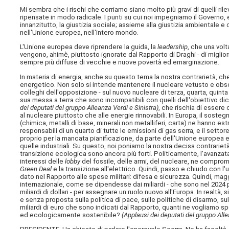
Mi sembra che i rischi che corriamo siano molto più gravi di quelli r
ripensate in modo radicale. I punti su cui noi impegniamo il Governo
innanzitutto, la giustizia sociale; assieme alla giustizia ambientale e c
nell'Unione europea, nell'intero mondo.
L'Unione europea deve riprendere la guida, la
leadership
, che una vol
vengono, ahimè, piuttosto ignorate dal Rapporto di Draghi - di migliori
sempre più diffuse di vecchie e nuove povertà ed emarginazione.
In materia di energia, anche su questo tema la nostra contrarietà, ch
energetico. Non solo si intende mantenere il nucleare vetusto e obso
colleghi dell'opposizione - sul nuovo nucleare di terza, quarta, quinta 
sua messa a terra che sono incompatibili con quelli dell'obiettivo di
dei deputati del gruppo Alleanza Verdi e Sinistra)
, che rischia di esser
al nucleare piuttosto che alle energie rinnovabili. In Europa, il sosteg
(chimica, metalli di base, minerali non metalliferi, carta) ne hanno 
responsabili di un quarto di tutte le emissioni di gas serra, e il setto
proprio per la mancata pianificazione, da parte dell'Unione europea e 
quelle industriali. Su questo, noi poniamo la nostra decisa contrarietà
transizione ecologica sono ancora più forti. Politicamente, l'avanzata 
interessi delle
lobby
del fossile, delle armi, del nucleare, ne comprom
Green Deal
e la transizione all'elettrico. Quindi, passo e chiudo con l
dato nel Rapporto alle spese militari: difesa e sicurezza. Quindi, ma
internazionale, come se dipendesse dai miliardi - che sono nel 2024 par
miliardi di dollari - per assegnare un ruolo nuovo all'Europa. In real
e senza proposta sulla politica di pace, sulle politiche di disarmo, s
miliardi di euro che sono indicati dal Rapporto, quanti ne vogliamo sp
ed ecologicamente sostenibile?
(Applausi dei deputati del gruppo Alle