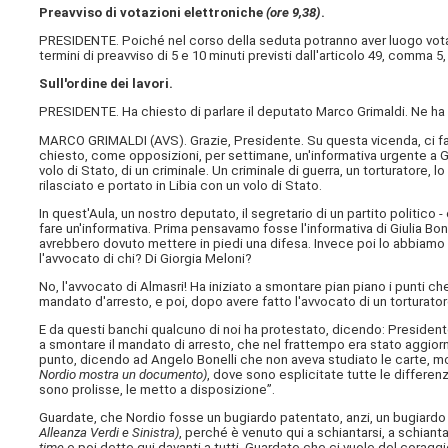
Preavviso di votazioni elettroniche
(ore 9,38)
.
PRESIDENTE. Poiché nel corso della seduta potranno aver luogo vo
termini di preavviso di 5 e 10 minuti previsti dall'articolo 49, comma 
Sull'ordine dei lavori.
PRESIDENTE. Ha chiesto di parlare il deputato Marco Grimaldi. Ne ha
MARCO GRIMALDI (
AVS
). Grazie, Presidente. Su questa vicenda, ci 
chiesto, come opposizioni, per settimane, un'informativa urgente a Gio
volo di Stato, di un criminale. Un criminale di guerra, un torturatore,
rilasciato e portato in Libia con un volo di Stato.
In quest'Aula, un nostro deputato, il segretario di un partito politico 
fare un'informativa. Prima pensavamo fosse l'informativa di Giulia B
avrebbero dovuto mettere in piedi una difesa. Invece poi lo abbiamo vi
l'avvocato di chi? Di Giorgia Meloni?
No, l'avvocato di Almasri! Ha iniziato a smontare pian piano i punti che
mandato d'arresto, e poi, dopo avere fatto l'avvocato di un torturatore
E da questi banchi qualcuno di noi ha protestato, dicendo: Presidente,
a smontare il mandato di arresto, che nel frattempo era stato aggiornat
punto, dicendo ad Angelo Bonelli che non aveva studiato le carte, mos
Nordio mostra un documento)
, dove sono esplicitate tutte le differen
sono prolisse, le metto a disposizione”.
Guardate, che Nordio fosse un bugiardo patentato, anzi, un bugiard
Alleanza Verdi e Sinistra)
, perché è venuto qui a schiantarsi, a schian
time
e poi dette qui davanti a tutti. Guardate che ci vuole del corag