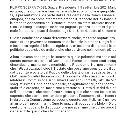
PRESIDENTE. Ha chiesto di parlare l'onorevole Scerra. Ne ha facoltà.
FILIPPO SCERRA (
M5S
). Grazie, Presidente. Il 9 settembre 2024 Mari
europea
, che contiene un'analisi delle sfide economiche e geopolitich
fa, la presentazione, da parte della Presidente della Commissione eu
europea, che ha come riferimento proprio il Rapporto dell'ex banchie
la crescita economica dell'Unione europea sia stata inferiore rispetto a
Cina. Le famiglie europee ne hanno pagato il prezzo in termini di perd
reale è cresciuto quasi il doppio negli Stati Uniti rispetto all'Unione 
Questa condizione è stata determinata anche, ma forse soprattutto, d
causa di una
governance
economica della quale lo stesso Draghi è stat
è basata su regole di bilancio rigide e su un'assenza di capacità fi
politiche espansive ed anticicliche che servivano nei momenti più com
Allora, diciamo che Draghi ha incarnato quelle politiche, ma non è so
questo momento stanno al Governo del Paese, che sono stati protagoni
dimenticano, ma noi non dimentichiamo Presidente. Noi non dimentichia
che il
Fiscal compact
, cioè il Trattato che possiamo considerare il pad
sottoscritto e votato dal Popolo delle Libertà di cui faceva parte un
MoVimento 5 Stelle)
. Ricordiamolo, Presidente. Allo stesso tempo, il p
relatore in Commissione si chiamava Giancarlo Giorgetti, l'attuale Mi
sbagliatissime. E che cosa succede, sciaguratamente, per il nostro P
stabilità e crescita, chi mandiamo a trattare sul Patto di stabilità e c
dell'Economia. E che cosa fanno? Fanno quello che hanno fatto in pass
capestro che stanno mettendo in ginocchio l'economia di un intero 
iniziale della Commissione europea, e questo, per l'Italia, avrà un risv
all'anno per i prossimi anni. Questo grazie all'accoppiata Meloni-Gior
quello che toccano lo distruggono, e noi speriamo che durino poco
insostenibile quello che stanno facendo.