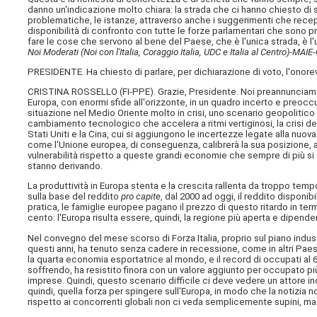
danno un'indicazione molto chiara: la strada che ci hanno chiesto di seg
problematiche, le istanze, attraverso anche i suggerimenti che recepi
disponibilità di confronto con tutte le forze parlamentari che sono 
fare le cose che servono al bene del Paese, che è l'unica strada, è l'u
Noi Moderati (Noi con l'Italia, Coraggio Italia, UDC e Italia al Centro)-MAI
PRESIDENTE. Ha chiesto di parlare, per dichiarazione di voto, l'onore
CRISTINA ROSSELLO (
FI-PPE
). Grazie, Presidente. Noi preannunciamo
Europa, con enormi sfide all'orizzonte, in un quadro incerto e preoccu
situazione nel Medio Oriente molto in crisi, uno scenario geopoliti
cambiamento tecnologico che accelera a ritmi vertiginosi, la crisi del
Stati Uniti e la Cina, cui si aggiungono le incertezze legate alla nu
come l'Unione europea, di conseguenza, calibrerà la sua posizione, a
vulnerabilità rispetto a queste grandi economie che sempre di più si s
stanno derivando.
La produttività in Europa stenta e la crescita rallenta da troppo tempo
sulla base del reddito
pro capite
, dal 2000 ad oggi, il reddito disponib
pratica, le famiglie europee pagano il prezzo di questo ritardo in termi
cento: l'Europa risulta essere, quindi, la regione più aperta e dipend
Nel convegno del mese scorso di Forza Italia, proprio sul piano indust
questi anni, ha tenuto senza cadere in recessione, come in altri Pae
la quarta economia esportatrice al mondo, e il record di occupati al
soffrendo, ha resistito finora con un valore aggiunto per occupato p
imprese. Quindi, questo scenario difficile ci deve vedere un attore i
quindi, quella forza per spingere sull'Europa, in modo che la notizia n
rispetto ai concorrenti globali non ci veda semplicemente supini, ma p