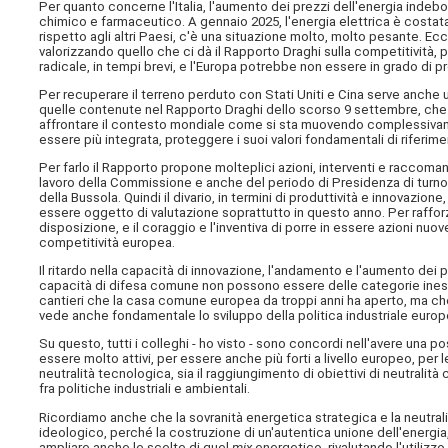
Per quanto concerne l'Italia, l'aumento dei prezzi dell'energia indebo
chimico e farmaceutico. A gennaio 2025, l'energia elettrica è costata,
rispetto agli altri Paesi, c'è una situazione molto, molto pesante.
valorizzando quello che ci dà il Rapporto Draghi sulla competitività,
radicale, in tempi brevi, e l'Europa potrebbe non essere in grado di pr
Per recuperare il terreno perduto con Stati Uniti e Cina serve anche 
quelle contenute nel Rapporto Draghi dello scorso 9 settembre, che h
affrontare il contesto mondiale come si sta muovendo complessivam
essere più integrata, proteggere i suoi valori fondamentali di riferi
Per farlo il Rapporto propone molteplici azioni, interventi e raccoman
lavoro della Commissione e anche del periodo di Presidenza di turno,
della Bussola. Quindi il divario, in termini di produttività e innovazion
essere oggetto di valutazione soprattutto in questo anno. Per rafforza
disposizione, e il coraggio e l'inventiva di porre in essere azioni nuo
competitività europea.
Il ritardo nella capacità di innovazione, l'andamento e l'aumento dei
capacità di difesa comune non possono essere delle categorie inesp
cantieri che la casa comune europea da troppi anni ha aperto, ma c
vede anche fondamentale lo sviluppo della politica industriale europ
Su questo, tutti i colleghi - ho visto - sono concordi nell'avere una po
essere molto attivi, per essere anche più forti a livello europeo, per l
neutralità tecnologica, sia il raggiungimento di obiettivi di neutralit
fra politiche industriali e ambientali.
Ricordiamo anche che la sovranità energetica strategica e la neutra
ideologico, perché la costruzione di un'autentica unione dell'energ
ampliare anche le scelte di quel
mix
energetico, rivalutando l'utilizzo 