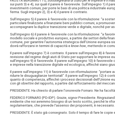
FAUSTA BERGAMOTTO,
Sottosegretaria di Stato per le Imprese e il made
sui punti 3) e 4), sui quali il parere è favorevole. Sull'impegno 1) il pa
investimenti comuni, per porre le basi di una politica industriale euro
ferma. Sugli impegni 2), 3) e 4) il parere è contrario.
Sull'impegno 5) il parere è favorevole con la riformulazione: “a soste
particolare finalizzate a finanziarie beni pubblici comuni, a promuover
accompagnare la duplice transizione verde e digitale, nonché per assic
Sull'impegno 6) il parere è favorevole con la riformulazione: “a favor
modello sociale e produttivo europeo, a partire dai settori della finan
comune, per garantire l'autonomia strategica dell'Unione europea sia 
dovrà rafforzarsi in termini di capacità e
know-how
, mettendo in com
Il parere sull'impegno 7) è contrario. Il parere sull'impegno 8) è favo
revisione del regime degli aiuti di Stato per supportare le imprese eu
sull'impegno 9) è favorevole. Il parere sull'impegno 10) è favorevole c
e imprese nella transizione digitale ed ecologica, affinché siano giu
Il parere sull'impegno 11) è favorevole con riformulazione: “portare av
ridurre le disuguaglianze territoriali”. Il parere sull'impegno 12) è co
quanto di competenza, affinché i processi decisionali dell'Unione eu
con gli obiettivi del rapporto, a partire dal rafforzamento del mecca
PRESIDENTE. Ha chiesto di parlare l'onorevole Fornaro. Ne ha facoltà
FEDERICO FORNARO (
PD-IDP
). Grazie, signor Presidente. Ringraziand
evidente che noi avremmo bisogno di un testo scritto, perché le riform
regolamentare, che prevede l'assenso dei proponenti, è necessario.
PRESIDENTE. È stato già consegnato. Solo il tempo di fare le copie 