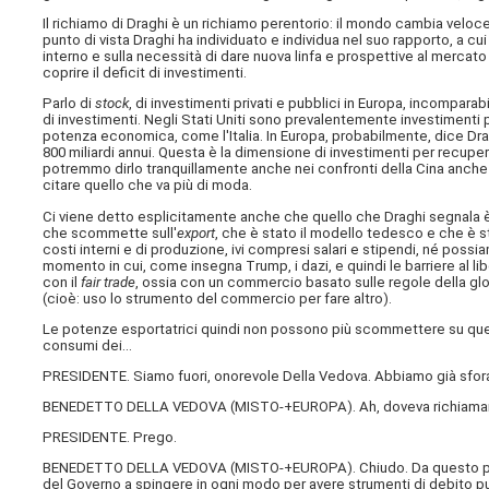
Il richiamo di Draghi è un richiamo perentorio: il mondo cambia velo
punto di vista Draghi ha individuato e individua nel suo rapporto, a
interno e sulla necessità di dare nuova linfa e prospettive al mercato 
coprire il deficit di investimenti.
Parlo di
stock
, di investimenti privati e pubblici in Europa, incompa
di investimenti. Negli Stati Uniti sono prevalentemente investimenti p
potenza economica, come l'Italia. In Europa, probabilmente, dice Dra
800 miliardi annui. Questa è la dimensione di investimenti per recuper
potremmo dirlo tranquillamente anche nei confronti della Cina anche pe
citare quello che va più di moda.
Ci viene detto esplicitamente anche che quello che Draghi segnala è 
che scommette sull'
export
, che è stato il modello tedesco e che è s
costi interni e di produzione, ivi compresi salari e stipendi, né pos
momento in cui, come insegna Trump, i dazi, e quindi le barriere al l
con il
fair trade
, ossia con un commercio basato sulle regole della glo
(cioè: uso lo strumento del commercio per fare altro).
Le potenze esportatrici quindi non possono più scommettere su qu
consumi dei…
PRESIDENTE. Siamo fuori, onorevole Della Vedova. Abbiamo già sfor
BENEDETTO DELLA VEDOVA (
MISTO-+EUROPA
). Ah, doveva richiama
PRESIDENTE. Prego.
BENEDETTO DELLA VEDOVA (
MISTO-+EUROPA
). Chiudo. Da questo p
del Governo a spingere in ogni modo per avere strumenti di debito p