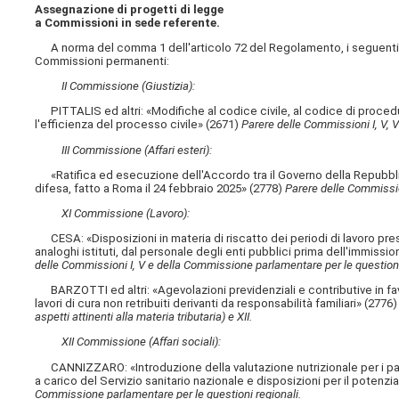
Assegnazione di progetti di legge
a Commissioni in sede referente.
A norma del comma 1 dell'articolo 72 del Regolamento, i seguenti p
Commissioni permanenti:
II Commissione (Giustizia):
PITTALIS ed altri: «Modifiche al codice civile, al codice di procedur
l'efficienza del processo civile» (2671)
Parere delle Commissioni I, V, VI
III Commissione (Affari esteri):
«Ratifica ed esecuzione dell'Accordo tra il Governo della Repubblica 
difesa, fatto a Roma il 24 febbraio 2025» (2778)
Parere delle Commissioni
XI Commissione (Lavoro):
CESA: «Disposizioni in materia di riscatto dei periodi di lavoro presta
analoghi istituti, dal personale degli enti pubblici prima dell'immissi
delle Commissioni I, V e della Commissione parlamentare per le questioni
BARZOTTI ed altri: «Agevolazioni previdenziali e contributive in favo
lavori di cura non retribuiti derivanti da responsabilità familiari» (2776
aspetti attinenti alla materia tributaria) e XII.
XII Commissione (Affari sociali):
CANNIZZARO: «Introduzione della valutazione nutrizionale per i pazie
a carico del Servizio sanitario nazionale e disposizioni per il potenzi
Commissione parlamentare per le questioni regionali.