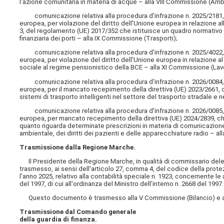
l'azione comunitaria in materia di acque – alla VIII Commissione (Amb
comunicazione relativa alla procedura d'infrazione n. 2025/2181, av
europea, per violazione del diritto dell'Unione europea in relazione all
3, del regolamento (UE) 2017/352 che istituisce un quadro normativo pe
finanziaria dei porti – alla IX Commissione (Trasporti);
comunicazione relativa alla procedura d'infrazione n. 2025/4022, av
europea, per violazione del diritto dell'Unione europea in relazione al
sociale al regime pensionistico della BCE – alla XI Commissione (Lav
comunicazione relativa alla procedura d'infrazione n. 2026/0084, av
europea, per il mancato recepimento della direttiva (UE) 2023/2661, c
sistemi di trasporto intelligenti nel settore del trasporto stradale e 
comunicazione relativa alla procedura d'infrazione n. 2026/0085, av
europea, per mancato recepimento della direttiva (UE) 2024/2839, ch
quanto riguarda determinate prescrizioni in materia di comunicazione n
ambientale, dei diritti dei pazienti e delle apparecchiature radio – al
Trasmissione dalla Regione Marche.
Il Presidente della Regione Marche, in qualità di commissario delegat
trasmesso, ai sensi dell'articolo 27, comma 4, del codice della protezio
l'anno 2025, relativo alla contabilità speciale n. 1923, concernente le 
del 1997, di cui all'ordinanza del Ministro dell'interno n. 2668 del 1997.
Questo documento è trasmesso alla V Commissione (Bilancio) e al
Trasmissione dal Comando generale
della guardia di finanza.