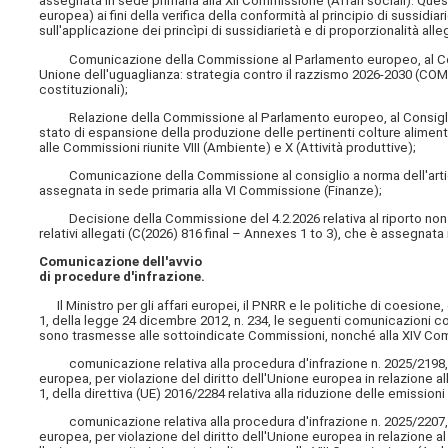
assegnata in sede primaria alla XII Commissione (Affari sociali). Que
europea) ai fini della verifica della conformità al principio di sussidia
sull'applicazione dei princìpi di sussidiarietà e di proporzionalità al
Comunicazione della Commissione al Parlamento europeo, al Consi
Unione dell'uguaglianza: strategia contro il razzismo 2026-2030 (COM(
costituzionali);
Relazione della Commissione al Parlamento europeo, al Consiglio,
stato di espansione della produzione delle pertinenti colture alimen
alle Commissioni riunite VIII (Ambiente) e X (Attività produttive);
Comunicazione della Commissione al consiglio a norma dell'articolo
assegnata in sede primaria alla VI Commissione (Finanze);
Decisione della Commissione del 4.2.2026 relativa al riporto non au
relativi allegati (C(2026) 816 final – Annexes 1 to 3), che è assegnata
Comunicazione dell'avvio
di procedure d'infrazione.
Il Ministro per gli affari europei, il PNRR e le politiche di coesione,
1, della legge 24 dicembre 2012, n. 234, le seguenti comunicazioni co
sono trasmesse alle sottoindicate Commissioni, nonché alla XIV Com
comunicazione relativa alla procedura d'infrazione n. 2025/2198, av
europea, per violazione del diritto dell'Unione europea in relazione alla
1, della direttiva (UE) 2016/2284 relativa alla riduzione delle emissio
comunicazione relativa alla procedura d'infrazione n. 2025/2207, av
europea, per violazione del diritto dell'Unione europea in relazione 