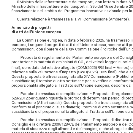
Il Ministro delle infrastrutture e dei trasporti, con lettera in data 6
Ministro delle infrastrutture e dei trasporti n. 395 del 16 settembre
finanziamento nell'ambito del Programma innovativo nazionale per la q
Questa relazione è trasmessa alla VIII Commissione (Ambiente).
Annunzio di progetti
di atti dell'Unione europea.
La Commissione europea, in data 6 febbraio 2026, ha trasmesso, in a
europea, i seguenti progetti di atti dell'Unione stessa, nonché atti p
Commissioni, con il parere della XIV Commissione (Politiche dell'Un
Proposta di regolamento del Parlamento europeo e del Consiglio che
prestazione in materia di emissioni di CO
dei veicoli leggeri nuovi e
2
final), corredata del relativo allegato (COM(2025) 995 final – Annex) 
relazione sulla valutazione d'impatto (SWD(2025) 1059 final), che è as
Questa proposta è altresì assegnata alla XIV Commissione (Politiche de
sussidiarietà; il termine di otto settimane per la verifica di conformità
proporzionalità allegato al Trattato sull'Unione europea, decorre dal 
Pacchetto
omnibus
di semplificazione – Proposta di regolamen
528/2012 per quanto riguarda la proroga di determinati periodi di prot
Commissione (Affari sociali). Questa proposta è altresì assegnata alla
conformità al principio di sussidiarietà; il termine di otto settimane pe
sussidiarietà e di proporzionalità allegato al Trattato sull'Unione eu
Pacchetto
omnibus
di semplificazione – Proposta di direttiva 
Consiglio e la direttiva 2009/128/CE del Parlamento europeo e del Cons
materia di sicurezza degli alimenti e dei mangimi, e che abroga le di