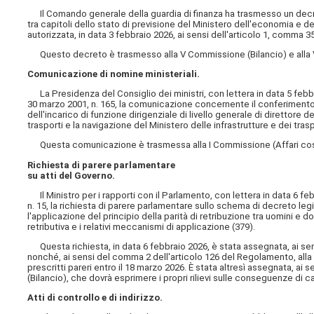
Il Comando generale della guardia di finanza ha trasmesso un decret
tra capitoli dello stato di previsione del Ministero dell'economia e de
autorizzata, in data 3 febbraio 2026, ai sensi dell'articolo 1, comma 3
Questo decreto è trasmesso alla V Commissione (Bilancio) e alla 
Comunicazione di nomine ministeriali.
La Presidenza del Consiglio dei ministri, con lettera in data 5 febbr
30 marzo 2001, n. 165, la comunicazione concernente il conferimento
dell'incarico di funzione dirigenziale di livello generale di direttore 
trasporti e la navigazione del Ministero delle infrastrutture e dei trasp
Questa comunicazione è trasmessa alla I Commissione (Affari costit
Richiesta di parere parlamentare
su atti del Governo.
Il Ministro per i rapporti con il Parlamento, con lettera in data 6 feb
n. 15, la richiesta di parere parlamentare sullo schema di decreto legi
l'applicazione del principio della parità di retribuzione tra uomini e 
retributiva e i relativi meccanismi di applicazione (379).
Questa richiesta, in data 6 febbraio 2026, è stata assegnata, ai se
nonché, ai sensi del comma 2 dell'articolo 126 del Regolamento, all
prescritti pareri entro il 18 marzo 2026. È stata altresì assegnata, ai 
(Bilancio), che dovrà esprimere i propri rilievi sulle conseguenze di ca
Atti di controllo e di indirizzo.