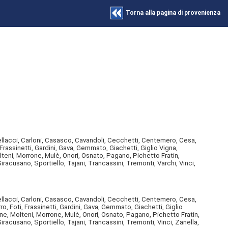
Torna alla pagina di provenienza
pellacci, Carloni, Casasco, Cavandoli, Cecchetti, Centemero, Cesa,
Frassinetti, Gardini, Gava, Gemmato, Giachetti, Giglio Vigna,
olteni, Morrone, Mulè, Onori, Osnato, Pagano, Pichetto Fratin,
racusano, Sportiello, Tajani, Trancassini, Tremonti, Varchi, Vinci,
pellacci, Carloni, Casasco, Cavandoli, Cecchetti, Centemero, Cesa,
o, Foti, Frassinetti, Gardini, Gava, Gemmato, Giachetti, Giglio
cone, Molteni, Morrone, Mulè, Onori, Osnato, Pagano, Pichetto Fratin,
iracusano, Sportiello, Tajani, Trancassini, Tremonti, Vinci, Zanella,