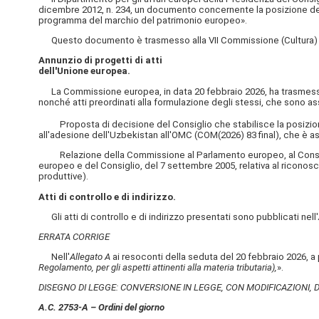
dicembre 2012, n. 234, un documento concernente la posizione del
programma del marchio del patrimonio europeo».
Questo documento è trasmesso alla VII Commissione (Cultura) e 
Annunzio di progetti di atti
dell'Unione europea.
La Commissione europea, in data 20 febbraio 2026, ha trasmesso, in
nonché atti preordinati alla formulazione degli stessi, che sono a
Proposta di decisione del Consiglio che stabilisce la posizion
all'adesione dell'Uzbekistan all'OMC (COM(2026) 83 final), che è ass
Relazione della Commissione al Parlamento europeo, al Consiglio,
europeo e del Consiglio, del 7 settembre 2005, relativa al riconosci
produttive).
Atti di controllo e di indirizzo.
Gli atti di controllo e di indirizzo presentati sono pubblicati nell'
ERRATA CORRIGE
Nell'
Allegato A
ai resoconti della seduta del 20 febbraio 2026, a 
Regolamento, per gli aspetti attinenti alla materia tributaria),
».
DISEGNO DI LEGGE: CONVERSIONE IN LEGGE, CON MODIFICAZIONI, DE
A.C. 2753-A – Ordini del giorno