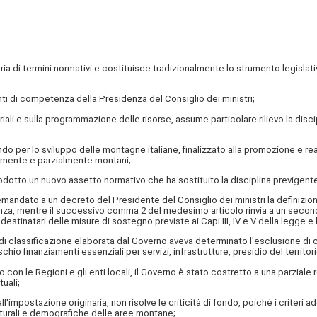
 termini normativi e costituisce tradizionalmente lo strumento legislativo 
i di competenza della Presidenza del Consiglio dei ministri;
i e sulla programmazione delle risorse, assume particolare rilievo la discip
er lo sviluppo delle montagne italiane, finalizzato alla promozione e realiz
lmente e parzialmente montani;
o un nuovo assetto normativo che ha sostituito la disciplina previgente, r
dato a un decreto del Presidente del Consiglio dei ministri la definizione 
ndenza, mentre il successivo comma 2 del medesimo articolo rinvia a un secon
 destinatari delle misure di sostegno previste ai Capi III, IV e V della legge
i classificazione elaborata dal Governo aveva determinato l'esclusione di
hio finanziamenti essenziali per servizi, infrastrutture, presidio del territ
 le Regioni e gli enti locali, il Governo è stato costretto a una parziale r
uali;
postazione originaria, non risolve le criticità di fondo, poiché i criteri 
tturali e demografiche delle aree montane;