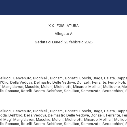
XIX LEGISLATURA
Allegato A
Seduta di Lunedì 23 febbraio 2026
Bellucci, Benvenuto, Bicchielli, Bignami, Bonetti, Boschi, Braga, Caiata, Cap
l'Olio, Della Vedova, Delmastro Delle Vedove, Donzelli, Ferrante, Ferro, Foti, 
agi, Mangialavori, Maschio, Meloni, Michelotti, Minardo, Molinari, Mollicone, M
ella, Romano, Rotelli, Scerra, Schifone, Schullian, Semenzato, Serracchiani, Si
Bellucci, Benvenuto, Bicchielli, Bignami, Bonetti, Boschi, Braga, Caiata, Cap
dda, Dell'Olio, Della Vedova, Delmastro Delle Vedove, Donzelli, Ferrante, Ferr
upi, Magi, Mangialavori, Maschio, Meloni, Michelotti, Minardo, Molinari, Molli
ella, Romano, Rotelli, Scerra, Schifone, Schullian, Semenzato, Serracchiani, S