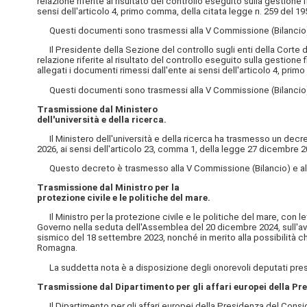
relazione riferite al risultato del controllo eseguito sulla gestio
sensi dell'articolo 4, primo comma, della citata legge n. 259 del 195
Questi documenti sono trasmessi alla V Commissione (Bilancio) 
Il Presidente della Sezione del controllo sugli enti della Corte dei
relazione riferite al risultato del controllo eseguito sulla gestion
allegati i documenti rimessi dall'ente ai sensi dell'articolo 4, prim
Questi documenti sono trasmessi alla V Commissione (Bilancio) 
Trasmissione dal Ministero
dell'università e della ricerca.
Il Ministero dell'università e della ricerca ha trasmesso un decret
2026, ai sensi dell'articolo 23, comma 1, della legge 27 dicembre 20
Questo decreto è trasmesso alla V Commissione (Bilancio) e alla
Trasmissione dal Ministro per la
protezione civile e le politiche del mare.
Il Ministro per la protezione civile e le politiche del mare, con le
Governo nella seduta dell'Assemblea del 20 dicembre 2024, sull'avvi
sismico del 18 settembre 2023, nonché in merito alla possibilità che 
Romagna.
La suddetta nota è a disposizione degli onorevoli deputati press
Trasmissione dal Dipartimento per gli affari europei della Pre
Il Dipartimento per gli affari europei della Presidenza del Consigl