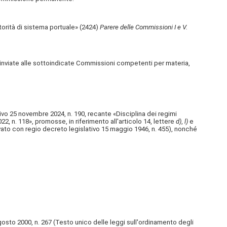
orità di sistema portuale» (2424)
Parere delle Commissioni I e V.
inviate alle sottoindicate Commissioni competenti per materia,
ivo 25 novembre 2024, n. 190, recante «Disciplina dei regimi
22, n. 118», promosse, in riferimento all'articolo 14, lettere
d)
,
l)
e
ovato con regio decreto legislativo 15 maggio 1946, n. 455), nonché
sto 2000, n. 267 (Testo unico delle leggi sull'ordinamento degli