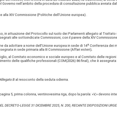
 Governo nell'ambito della procedura di consultazione pubblica avviata da
alla XIV Commissione (Politiche dell'Unione europea).
 attuazione del Protocollo sul ruolo dei Parlamenti allegato al Trattato su
ssegnati alle sottoindicate Commissioni, con il parere della XIV Commissione
a
e da adottare a nome dell'Unione europea in sede di 14
Conferenza dei mi
egnata in sede primaria alla III Commissione (Affari esteri);
 al Comitato economico e sociale europeo e al Comitato delle regioni rela
mento delle qualifiche professionali (COM(2026) 86 final), che è assegnata in 
Allegato B
al resoconto della seduta odierna.
pagina 5, prima colonna, ventinovesima riga, dopo la parola: «
V,
» devono inte
L DECRETO-LEGGE 31 DICEMBRE 2025, N. 200, RECANTE DISPOSIZIONI URGENT