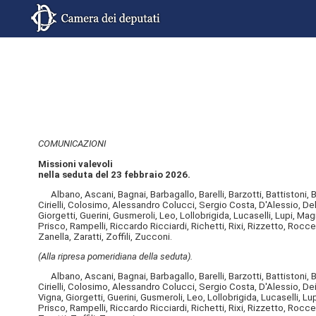
COMUNICAZIONI
Missioni valevoli
nella seduta del 23 febbraio 2026.
Albano, Ascani, Bagnai, Barbagallo, Barelli, Barzotti, Battistoni, 
Cirielli, Colosimo, Alessandro Colucci, Sergio Costa, D'Alessio, Del
Giorgetti, Guerini, Gusmeroli, Leo, Lollobrigida, Lucaselli, Lupi, M
Prisco, Rampelli, Riccardo Ricciardi, Richetti, Rixi, Rizzetto, Rocc
Zanella, Zaratti, Zoffili, Zucconi.
(Alla ripresa pomeridiana della seduta).
Albano, Ascani, Bagnai, Barbagallo, Barelli, Barzotti, Battistoni, 
Cirielli, Colosimo, Alessandro Colucci, Sergio Costa, D'Alessio, Dei
Vigna, Giorgetti, Guerini, Gusmeroli, Leo, Lollobrigida, Lucaselli, L
Prisco, Rampelli, Riccardo Ricciardi, Richetti, Rixi, Rizzetto, Rocc