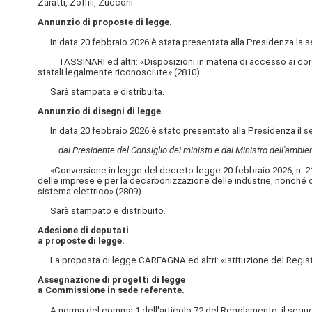
Zaratti, Zoffili, Zucconi.
Annunzio di proposte di legge.
In data 20 febbraio 2026 è stata presentata alla Presidenza la se
TASSINARI ed altri: «Disposizioni in materia di accesso ai corsi di
statali legalmente riconosciute» (2810).
Sarà stampata e distribuita.
Annunzio di disegni di legge.
In data 20 febbraio 2026 è stato presentato alla Presidenza il s
dal Presidente del Consiglio dei ministri e dal Ministro dell'ambie
«Conversione in legge del decreto-legge 20 febbraio 2026, n. 21, re
delle imprese e per la decarbonizzazione delle industrie, nonché dis
sistema elettrico» (2809).
Sarà stampato e distribuito.
Adesione di deputati
a proposte di legge.
La proposta di legge CARFAGNA ed altri: «Istituzione del Registro
Assegnazione di progetti di legge
a Commissione in sede referente.
A norma del comma 1 dell'articolo 72 del Regolamento, il seguen