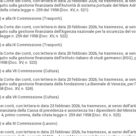
Corte dei conti, con lettera in data 20 febbraio 2026, ha trasmesso, ai sensi
guito sulla gestione finanziaria dell'Autorità di sistema portuale del Mare Adri
ella citata legge n. 259 del 1958 (Doc. XV, n. 521).
e alla IX Commissione (Trasporti).
Corte dei conti, con lettera in data 20 febbraio 2026, ha trasmesso, ai sensi
guito sulla gestione finanziaria dell'Agenzia nazionale per la sicurezza del v
 legge n. 259 del 1958 (Doc. XV, n. 522).
e alla IX Commissione (Trasporti).
Corte dei conti, con lettera in data 20 febbraio 2026, ha trasmesso, ai sensi
uito sulla gestione finanziaria dell'Istituto italiano di studi germanici (IISG),
1958 (Doc. XV, n. 523).
 alla VII Commissione (Cultura).
Corte dei conti, con lettera in data 20 febbraio 2026, ha trasmesso, ai sensi
guito sulla gestione finanziaria della fondazione La Biennale di Venezia, per l
8 (Doc. XV, n. 524).
 alla VII Commissione (Cultura).
 conti, con lettera in data 23 febbraio 2026, ha trasmesso, ai sensi dell'art
finanziaria della Cassa di previdenza e assistenza tra i dipendenti del Ministe
o 4, primo comma, della citata legge n. 259 del 1958 (Doc. XV, n. 525).
e alla XI Commissione (Lavoro).
 conti, con lettera in data 23 febbraio 2026, ha trasmesso, ai sensi dell'art