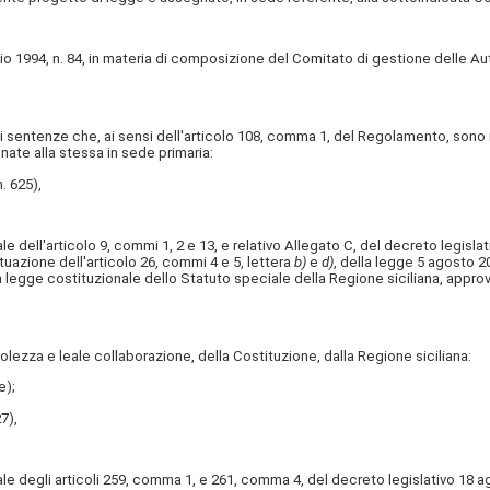
 1994, n. 84, in materia di composizione del Comitato di gestione delle Aut
 sentenze che, ai sensi dell'articolo 108, comma 1, del Regolamento, sono 
nate alla stessa in sede primaria:
. 625),
ell'articolo 9, commi 1, 2 e 13, e relativo Allegato C, del decreto legislat
ttuazione dell'articolo 26, commi 4 e 5, lettera
b)
e
d)
, della legge 5 agosto 20
in legge costituzionale dello Statuto speciale della Regione siciliana, appr
za e leale collaborazione, della Costituzione, dalla Regione siciliana:
e);
7),
degli articoli 259, comma 1, e 261, comma 4, del decreto legislativo 18 ago