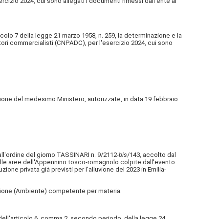
cizio 2024, cui sono allegati i documenti rimessi dall'ente ai
icolo 7 della legge 21 marzo 1958, n. 259, la determinazione e la
ottori commercialisti (CNPADC), per l'esercizio 2024, cui sono
isione del medesimo Ministero, autorizzate, in data 19 febbraio
 all'ordine del giorno TASSINARI n. 9/2112-
bis
/143, accolto dal
 nelle aree dell'Appennino tosco-romagnolo colpite dall'evento
one privata già previsti per l'alluvione del 2023 in Emilia-
ssione (Ambiente) competente per materia.
 dell'articolo 6, comma 2, secondo periodo, della legge 24