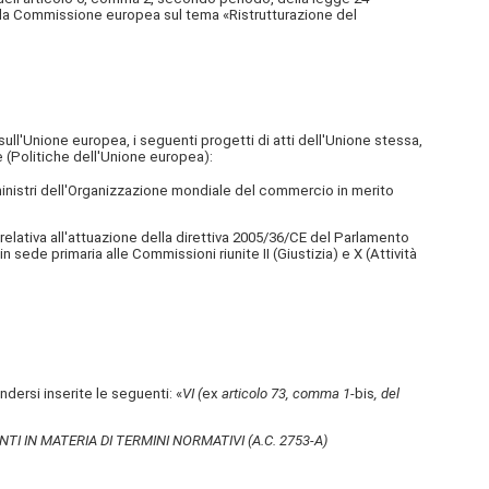
lla Commissione europea sul tema «Ristrutturazione del
ll'Unione europea, i seguenti progetti di atti dell'Unione stessa,
 (Politiche dell'Unione europea):
nistri dell'Organizzazione mondiale del commercio in merito
tiva all'attuazione della direttiva 2005/36/CE del Parlamento
sede primaria alle Commissioni riunite II (Giustizia) e X (Attività
ndersi inserite le seguenti: «
VI (
ex
articolo 73, comma 1-
bis
, del
I IN MATERIA DI TERMINI NORMATIVI (A.C. 2753-A)