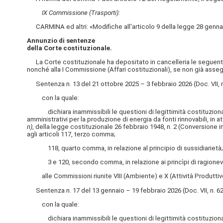
IX Commissione (Trasporti):
CARMINA ed altri: «Modifiche all'articolo 9 della legge 28 gennaio
Annunzio di sentenze
della Corte costituzionale.
La Corte costituzionale ha depositato in cancelleria le seguenti
nonché alla I Commissione (Affari costituzionali), se non già asseg
Sentenza n. 13 del 21 ottobre 2025 – 3 febbraio 2026 (Doc. VII, n
con la quale:
dichiara inammissibili le questioni di legittimità costituzionale d
amministrativi per la produzione di energia da fonti rinnovabili, in a
n)
, della legge costituzionale 26 febbraio 1948, n. 2 (Conversione 
agli articoli 117, terzo comma;
118, quarto comma, in relazione al principio di sussidiarietà;
3 e 120, secondo comma, in relazione ai princìpi di ragionevolez
alle Commissioni riunite VIII (Ambiente) e X (Attività Produttiv
Sentenza n. 17 del 13 gennaio – 19 febbraio 2026 (Doc. VII, n. 62
con la quale:
dichiara inammissibili le questioni di legittimità costituzionale 