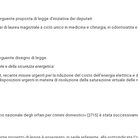
guente proposta di legge d'iniziativa dei deputati:
 laurea magistrale a ciclo unico in medicina e chirurgia, in odontoiatria e 
eguente disegno di legge:
nte e della sicurezza energetica:
cante misure urgenti per la riduzione del costo dell'energia elettrica e del
posizioni urgenti in materia di risoluzione della saturazione virtuale delle re
 nazionale degli orfani per crimini domestici» (2715) è stata successivame
te progetto di legge è assegnato, in sede referente, alla sottoindicata