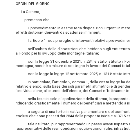
ORDINI DEL GIORNO
La Camera,
premesso che:
il provvedimento in esame reca disposizioni urgenti in materia di
effetti distorsivi derivanti da scadenze imminenti;
l'articolo 1 reca proroghe di interventi relativi a provvediment
nell'ambito delle disposizioni che incidono sugli enti territorial
al Fondo per lo sviluppo delle montagne italiane;
con la legge 31 dicembre 2021, n. 234, è stato istituito il Fondo p
montagna, nonché a misure di sostegno in favore dei Comuni tota
con la legge la legge 12 settembre 2025, n. 131 è stato introdott
in particolare, l'articolo 2, comma 1, della citata legge ha deman
relativo elenco, sulla base dei soli parametri altimetrici e di pe
l'individuazione, all'interno dell'elenco, dei Comuni effettivamente
nella fase iniziale di applicazione della riforma, la proposta d
riducendo drasticamente il numero dei beneficiari e mettendo a risc
a seguito di una forte iniziativa parlamentare e del confronto con
esclusi che sono passati dai 2844 della proposta iniziale ai 3715 att
tale risultato, pur rappresentando un passo avanti rispetto all'im
rappresentativi delle reali condizioni socio-economiche, infrastru