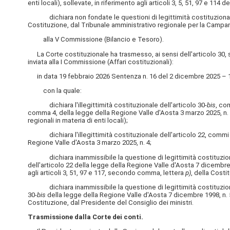
enti locali), sollevate, in riferimento agli articoli 3, 5, 51, 97 e 1
dichiara non fondate le questioni di legittimità costituzionale del
Costituzione, dal Tribunale amministrativo regionale per la Campan
alla V Commissione (Bilancio e Tesoro).
La Corte costituzionale ha trasmesso, ai sensi dell'articolo 30, 
inviata alla I Commissione (Affari costituzionali):
in data 19 febbraio 2026 Sentenza n. 16 del 2 dicembre 2025 – 19 
con la quale:
dichiara l'illegittimità costituzionale dell'articolo 30-
bis
, co
comma 4, della legge della Regione Valle d'Aosta 3 marzo 2025, n. 4
regionali in materia di enti locali);
dichiara l'illegittimità costituzionale dell'articolo 22, commi 1, 
Regione Valle d'Aosta 3 marzo 2025, n. 4;
dichiara inammissibile la questione di legittimità costituzionale 
dell'articolo 22 della legge della Regione Valle d'Aosta 7 dicembre 
agli articoli 3, 51, 97 e 117, secondo comma, lettera
p)
, della Costi
dichiara inammissibile la questione di legittimità costituzionale 
30-
bis
della legge della Regione Valle d'Aosta 7 dicembre 1998, n. 5
Costituzione, dal Presidente del Consiglio dei ministri.
Trasmissione dalla Corte dei conti.