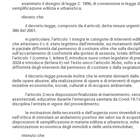
esaminato il disegno di legge C. 1896, di conversione in legge del 
semplificazione edilizia e urbanistica;
rilevato che:
il decreto-legge, composto da 4 articoli, detta misure urgenti in mate
380 del 2001;
in particolare, l'articolo 1 integra le categorie di interventi ediliz
che attestano il c.d. stato legittimo dell'immobile, sui mutamenti dell
in parziale difformità dal permesso di costruire oltre che sulla discipli
sull'accertamento di conformità alle ipotesi di assenza, totale difform
l'articolo 1 (comma 1,
lettera f)
, introduce nuovi criteri legislativi di p
2024 e introduce (lettera
h
) nel Testo unico l'articolo 36-
bis
, volto a 
difformità degli interventi dal permesso di costruire o dalla segnalazion
il decreto-legge prevede inoltre che le entrate derivanti dalle mo
delle opere abusive, alla realizzazione di opere e di interventi di rig
iniziative economiche, sociali, culturali e di recupero ambientale;
l'articolo 2 reca disposizioni finalizzate al mantenimento, senza limi
assistenziali, educative durante l'emergenza sanitaria da Covid-19; l'a
disciplina l'entrata in vigore del provvedimento;
le motivazioni della necessità e dell'urgenza sono rinvenibili nell
nell'ottica di stimolare un andamento positivo dei valori sia di acqui
disposizioni di semplificazione in materia edilizia e urbanistica, volte
valorizzazione economica degli immobili e delle unità immobiliari,
ritenuto che: