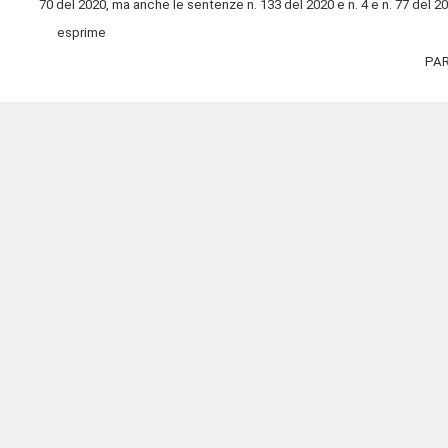
70 del 2020, ma anche le sentenze n. 133 del 2020 e n. 4 e n. 77 del 20
esprime
PAR