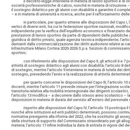
il decreto-legge interviene in materia di lavoro sportivo e di organi
società professionistiche di calcio, nonché in materia di istruzione –
il sostegno didattico per gli alunni con disabilità e garantire il co
– e in materia di università e ricerca, anche per il rafforzamento delle a
in particolare, per quanto attiene alle disposizioni del Capo I, l'a
vertici di diversi enti, tra cui le federazioni sportive nazionali, modif
indipendente per la verifica dell'equilibrio economico e finanziario del
prestazioni di lavoro sportivo da parte di dipendenti delle pubbliche 
giuridica di diritto privato, quale agenzia tecnica indipendente; l'arti
derivanti dalla commercializzazione dei diritti audiovisivi relativi ai
Infrastrutture Milano Cortina 2020-2026 S.p.a. funzioni di commissari
sportivo;
con riferimento alle disposizioni del Capo II, gli articoli 6 e 7 p
attività di sostegno didattico agli alunni con disabilità; l'articolo 8
di sostegno, mentre l'articolo 9 interviene in materia di tutela dei dir
sostegno, prevedendo l'avvio e la realizzazione di attività determinat
per quanto concerne le disposizioni del Capo III, l'articolo 10 sta
docenti, mentre l'articolo 11 prevede misure per l'integrazione scolasti
transitoria relativa alla mobilità interregionale dei dirigenti scolasti
l'articolo 13 modifica – a decorrere dallo stesso anno scolastico – la d
disposizioni in materia di durata del servizio all'estero del personale 
rispetto alle disposizioni del Capo IV, l'articolo 15 posticipa il te
nonché altre istituzioni ed enti pubblici determinati, possono continu
normativa previgente alla riforma del 2022, che ha sostituito gli asseg
della struttura di supporto del Commissario straordinario per gli allogg
materia; l'articolo 17 infine individua la data di entrata in vigore del 