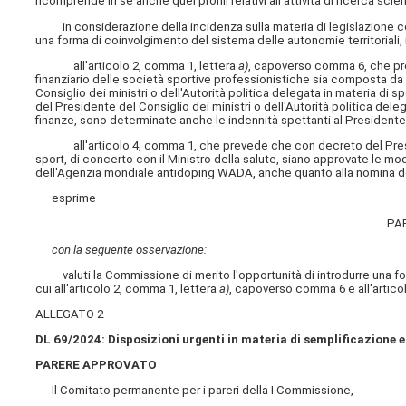
ricomprende in sé anche quei profili relativi all'attività di ricerca scie
in considerazione della incidenza sulla materia di legislazione co
una forma di coinvolgimento
del sistema delle autonomie territoriali, 
all'articolo 2, comma 1, lettera
a)
, capoverso comma 6, che pre
finanziario delle società sportive professionistiche sia composta d
Consiglio dei ministri o dell'Autorità politica delegata in materia di 
del Presidente del Consiglio dei ministri o dell'Autorità politica dele
finanze, sono determinate anche le indennità spettanti al President
all'articolo 4, comma 1, che prevede che con decreto del President
sport, di concerto con il Ministro della salute, siano approvate le mod
dell'Agenzia mondiale antidoping WADA, anche quanto alla nomina de
esprime
PA
con la seguente osservazione:
valuti la Commissione di merito l'opportunità di introdurre una form
cui all'articolo 2, comma 1, lettera
a)
, capoverso comma 6 e all'artico
ALLEGATO 2
DL 69/2024: Disposizioni urgenti in materia di semplificazione e
PARERE APPROVATO
Il Comitato permanente per i pareri della I Commissione,