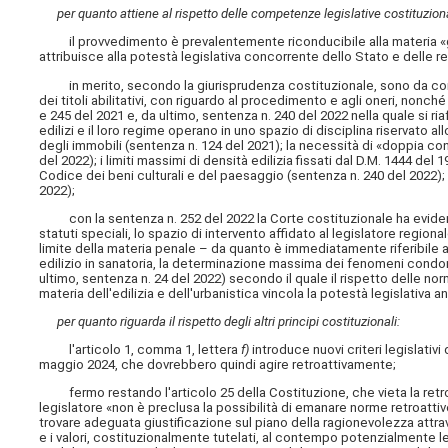
per quanto attiene al rispetto delle competenze legislative costituzion
il provvedimento è prevalentemente riconducibile alla materia «gove
attribuisce alla potestà legislativa concorrente dello Stato e delle re
in merito, secondo la giurisprudenza costituzionale, sono da consi
dei titoli abilitativi, con riguardo al procedimento e agli oneri, nonché
e 245 del 2021 e, da ultimo, sentenza n. 240 del 2022 nella quale si ri
edilizi e il loro regime operano in uno spazio di disciplina riservato al
degli immobili (sentenza n. 124 del 2021); la necessità di «doppia con
del 2022); i limiti massimi di densità edilizia fissati dal D.M. 1444 del 1
Codice dei beni culturali e del paesaggio (sentenza n. 240 del 2022); 
2022);
con la sentenza n. 252 del 2022 la Corte costituzionale ha evidenzi
statuti speciali, lo spazio di intervento affidato al legislatore regiona
limite della materia penale – da quanto è immediatamente riferibile ai 
edilizio in sanatoria, la determinazione massima dei fenomeni condona
ultimo, sentenza n. 24 del 2022) secondo il quale il rispetto delle no
materia dell'edilizia e dell'urbanistica vincola la potestà legislativa 
per quanto riguarda il rispetto degli altri principi costituzionali:
l'articolo 1, comma 1, lettera
f)
introduce nuovi criteri legislativi 
maggio 2024, che dovrebbero quindi agire retroattivamente;
fermo restando l'articolo 25 della Costituzione, che vieta la retroa
legislatore «non è preclusa la possibilità di emanare norme retroattive 
trovare adeguata giustificazione sul piano della ragionevolezza attra
e i valori, costituzionalmente tutelati, al contempo potenzialmente les