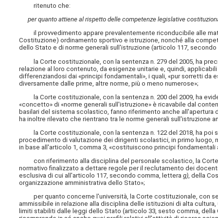
ritenuto che:
per quanto attiene al rispetto delle competenze legislative costituzion
il provvedimento appare prevalentemente riconducibile alle mater
Costituzione) ordinamento sportivo e istruzione, nonché alla compet
dello Stato e di norme generali sull'istruzione (articolo 117, secon
la Corte costituzionale, con la sentenza n. 279 del 2005, ha precisa
relazione al loro contenuto, da esigenze unitarie e, quindi, applicabil
differenziandosi dai «principi fondamentali», i quali, «pur sorretti da 
diversamente dalle prime, altre norme, più o meno numerose»;
la Corte costituzionale, con la sentenza n. 200 del 2009, ha evidenz
«concetto» di «norme generali sull'istruzione» è ricavabile dal conten
basilari del sistema scolastico, fanno riferimento anche all'apertura 
ha inoltre rilevato che rientrano tra le norme generali sull'istruzione a
la Corte costituzionale, con la sentenza n. 122 del 2018, ha poi sott
procedimento di valutazione dei dirigenti scolastici, in primo luogo, n
in base all'articolo 1, comma 3, «costituiscono principi fondamentali a
con riferimento alla disciplina del personale scolastico, la Corte 
normativo finalizzato a dettare regole per il reclutamento dei docent
esclusiva di cui all'articolo 117, secondo comma, lettera
g)
, della Co
organizzazione amministrativa dello Stato»;
per quanto concerne l'università, la Corte costituzionale, con sen
ammissibile in relazione alla disciplina delle istituzioni di alta cultu
limiti stabiliti dalle leggi dello Stato (articolo 33, sesto comma, dell